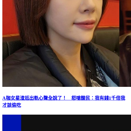
A咖女星渣尪出軌心聲全說了！ 怒嗆酸民：我有錢1千倍我
才該偷吃