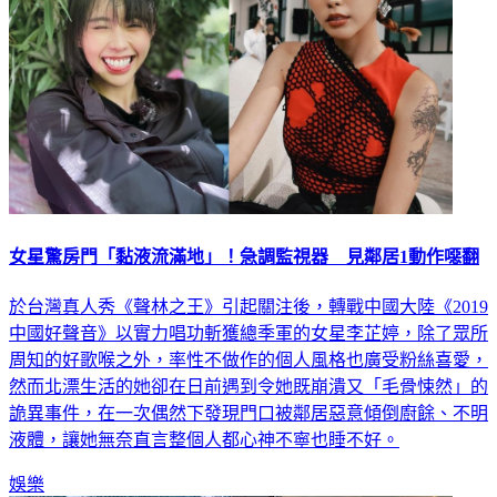
女星驚房門「黏液流滿地」！急調監視器 見鄰居1動作噁翻
於台灣真人秀《聲林之王》引起關注後，轉戰中國大陸《2019
中國好聲音》以實力唱功斬獲總季軍的女星李芷婷，除了眾所
周知的好歌喉之外，率性不做作的個人風格也廣受粉絲喜愛，
然而北漂生活的她卻在日前遇到令她既崩潰又「毛骨悚然」的
詭異事件，在一次偶然下發現門口被鄰居惡意傾倒廚餘、不明
液體，讓她無奈直言整個人都心神不寧也睡不好。
娛樂