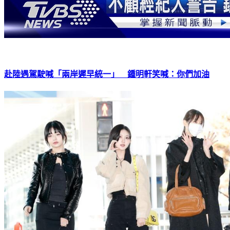
赴陸遇駕駛喊「兩岸遲早統一」 鍾明軒笑喊：你們加油