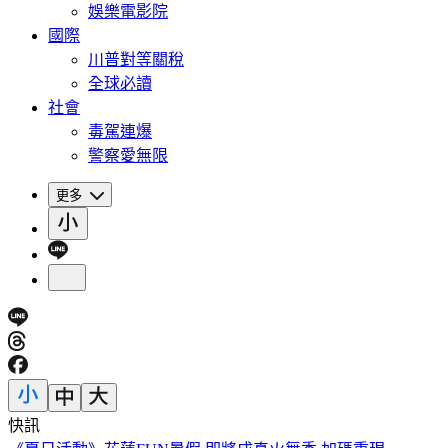
娛樂電影院
國際
川普對等關稅
全球必讀
社會
毒駕連爆
警察愛無限
更多
快訊