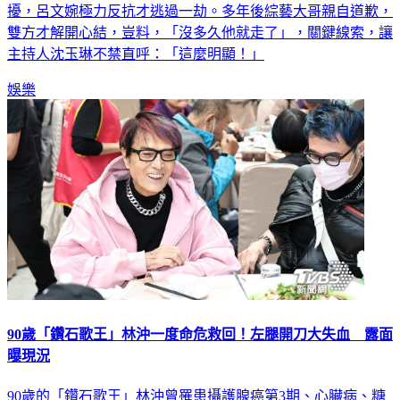
擾，呂文婉極力反抗才逃過一劫。多年後綜藝大哥親自道歉，
雙方才解開心結，豈料，「沒多久他就走了」，關鍵線索，讓
主持人沈玉琳不禁直呼：「這麼明顯！」
娛樂
90歲「鑽石歌王」林沖一度命危救回！左腿開刀大失血 露面
曝現況
90歲的「鑽石歌王」林沖曾罹患攝護腺癌第3期、心臟病、糖