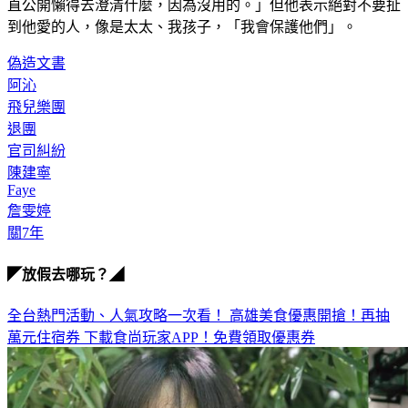
直公開懶得去澄清什麼，因為沒用的。」但他表示絕對不要扯
到他愛的人，像是太太、我孩子，「我會保護他們」。
偽造文書
阿沁
飛兒樂團
退團
官司糾紛
陳建寧
Faye
詹雯婷
關7年
◤放假去哪玩？◢
全台熱門活動、人氣攻略一次看！
高雄美食優惠開搶！再抽
萬元住宿券
下載食尚玩家APP！免費領取優惠券