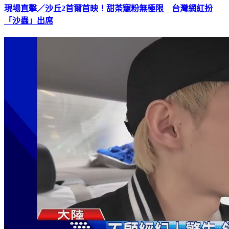
現場直擊／沙丘2首爾首映！甜茶寵粉無極限 台灣網紅扮
「沙蟲」出席