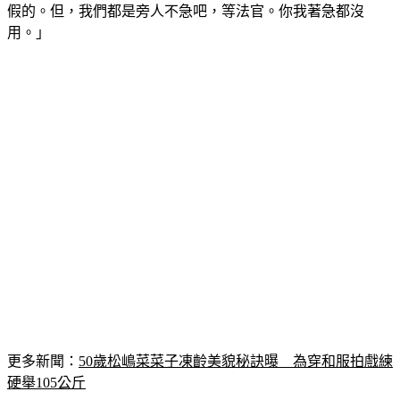
假的。但，我們都是旁人不急吧，等法官。你我著急都沒
用。」
更多新聞：
50歲松嶋菜菜子凍齡美貌秘訣曝　為穿和服拍戲練
硬舉105公斤