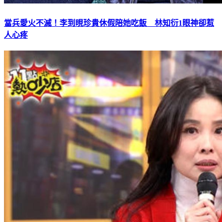
當兵愛火不滅！李到晛珍貴休假陪她吃飯 林知衍1眼神卻惹
人心疼