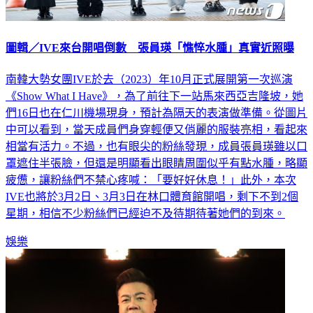
圖輯／IVE來台開唱倒數 張員瑛「憔悴水腫」真實近照曝
南韓大勢女團IVE於去（2023）年10月正式展開第一次巡演
《Show What I Have》，為了前往下一站馬來西亞吉隆坡，她
們16日也在仁川機場現身，預計為隔天的表演做準備。從圖片
中可以看到，當天成員們身穿輕便又俏麗的服裝亮相，看起來
相當有活力。不過，也有眼尖的粉絲發現，成員張員瑛雖以口
罩遮住半張臉，但還是明顯看出眼睛周圍似乎有點水腫，略顯
疲憊，讓粉絲們不禁心疼喊：「要好好休息！」此外，本次
IVE也將於3月2日、3月3日在林口體育館開唱，剩下不到2個
星期，相信不少粉絲們已經迫不及待期待著她們的到來。
娛樂