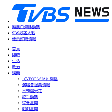
颱風白海豚動態
SBS歌謠大戰
優惠好康情報
首頁
即時
生活
政治
娛樂
《VPOPASIA》開播
演唱會搶票情報
日韓爆米花
歌手動態
綜藝星聞
戲劇星聞