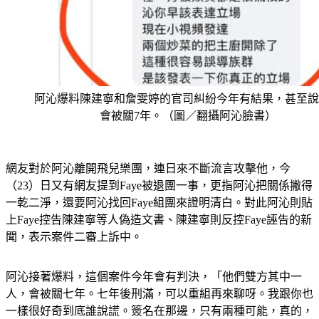
阿沁爆料陳建寧和詹雯婷的官司糾紛今年有結果，甚至說
會被關7年。（圖／翻攝阿沁臉書）
網友對於阿沁離開飛兒樂團，連日來不斷流言攻擊他，今
（23）日又有網友提到Faye被退團一事，更指阿沁把關係撇得
一乾二淨，還要阿沁找回Faye組團來證明清白。對此阿沁則貼
上Faye控告陳建寧等人偽造文書、陳建寧則反控Faye誣告的新
聞，表示案件二審上訴中。
阿沁接著爆料，這個案件今年會有判決，「他們雙方其中一
人，會被關七年。七年後刑滿，可以重組再來聊呀。我跟你也
一樣很好奇到底誰說謊。簽名在那邊，只有兩種可能，真的，