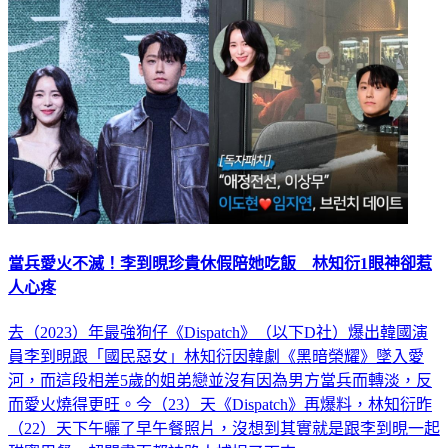
當兵愛火不滅！李到晛珍貴休假陪她吃飯 林知衍1眼神卻惹
人心疼
去（2023）年最強狗仔《Dispatch》（以下D社）爆出韓國演
員李到晛跟「國民惡女」林知衍因韓劇《黑暗榮耀》墜入愛
河，而這段相差5歲的姐弟戀並沒有因為男方當兵而轉淡，反
而愛火燒得更旺。今（23）天《Dispatch》再爆料，林知衍昨
（22）天下午曬了早午餐照片，沒想到其實就是跟李到晛一起