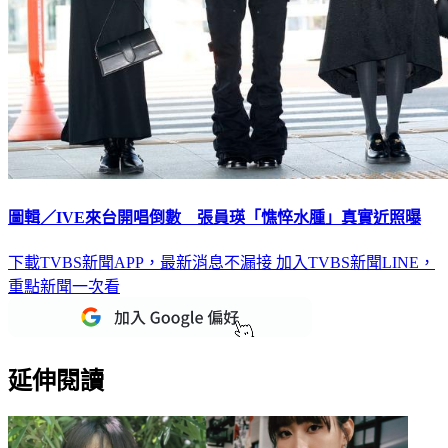
圖輯／IVE來台開唱倒數 張員瑛「憔悴水腫」真實近照曝
下載TVBS新聞APP，最新消息不漏接
加入TVBS新聞LINE，
重點新聞一次看
延伸閱讀