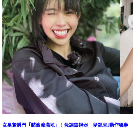
女星驚房門「黏液流滿地」！急調監視器 見鄰居1動作噁翻