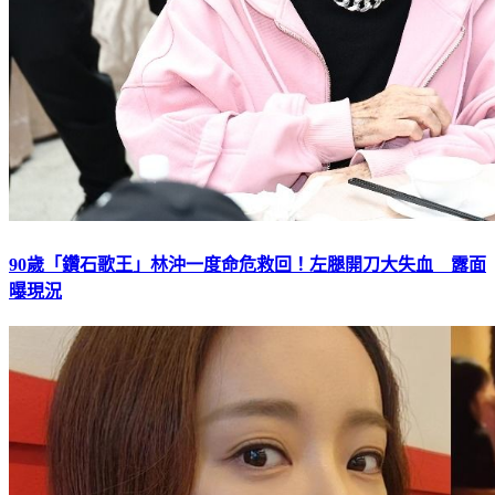
90歲「鑽石歌王」林沖一度命危救回！左腿開刀大失血 露面
曝現況