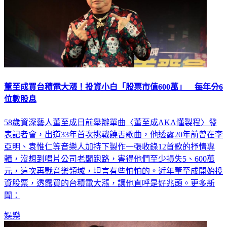
董至成買台積電大漲！投資小白「股票市值600萬」 每年分6
位數股息
58歲資深藝人董至成日前舉辦單曲〈董至成AKA懂製程〉發
表記者會，出道33年首次挑戰饒舌歌曲，他透露20年前曾在李
亞明、袁惟仁等音樂人加持下製作一張收錄12首歌的抒情專
輯，沒想到唱片公司老闆跑路，害得他們至少損失5、600萬
元，這次再戰音樂領域，坦言有些怕怕的。近年董至成開始投
資股票，透露買的台積電大漲，讓他直呼是好兆頭。更多新
聞：
娛樂