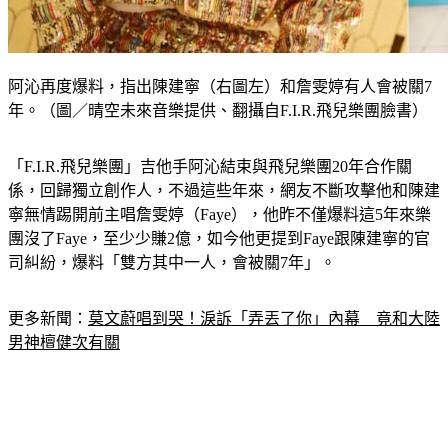
阿沁再度爆料，指出陳建寧（右圖左）和詹雯婷有人會被關7
年。（圖／晴空未來音樂提供、翻攝自F.I.R.飛兒樂團臉書）
「F.I.R.飛兒樂團」吉他手阿沁結束與飛兒樂團20年合作關
係，回歸獨立創作人，不過這些年來，網友不斷攻擊他和陳建
寧無情踢開前主唱詹雯婷（Faye），他昨不僅爆料這5年來樂
團沒了Faye，至少少賺2億，如今他更提到Faye跟陳建寧的官
司糾紛，爆料「雙方其中一人，會被關7年」。
更多新聞：
莫文蔚唱到哭！淚訴「弄丟了你」內幕　竟和大陸
男神檀健次有關