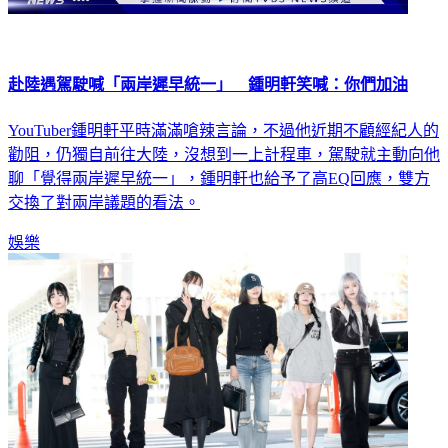
赴陸遇駕駛喊「兩岸遲早統一」 鍾明軒笑喊：你們加油
YouTuber鍾明軒平時滿滿嗆辣言論，不過他近期不顧經紀人的
勸阻，仍獨自前往大陸，沒想到一上計程車，駕駛就主動向他
聊「覺得兩岸遲早統一」，鍾明軒也給予了高EQ回應，雙方
交換了對兩岸議題的看法。
娛樂