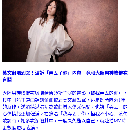
莫文蔚唱到哭！淚訴「弄丟了你」內幕 竟和大陸男神檀健次
有關
大陸男神檀健次與張婧儀領銜主演的電影《被我弄丟的你》，
其中同名主題曲請到金曲歌后莫文蔚獻聲，這是她時隔近1年
的新作，透過精湛唱功為歌曲增添傷感情緒，也讓「弄丟」的
心傷情緒更加催淚。在錄唱「我弄丟了你，怪我不小心」這句
歌詞時，她多次深陷其中，一度久久難以自己，就連拍MV時
更數度哽咽落淚。