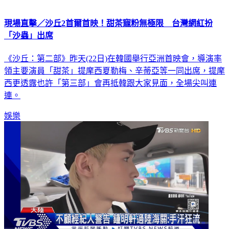
現場直擊／沙丘2首爾首映！甜茶寵粉無極限 台灣網紅扮
「沙蟲」出席
《沙丘：第二部》昨天(22日)在韓國舉行亞洲首映會，導演率
領主要演員「甜茶」提摩西夏勒梅、辛蒂亞等一同出席，提摩
西更透露也許「第三部」會再抵韓跟大家見面，全場尖叫連
連。
娛樂