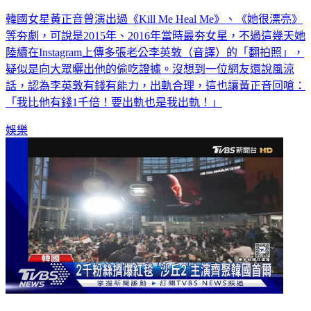
韓國女星黃正音曾演出過《Kill Me Heal Me》、《她很漂亮》
等夯劇，可說是2015年、2016年當時最夯女星，不過這幾天她
陸續在Instagram上傳多張老公李英敦（音譯）的「翻拍照」，
疑似是向大眾曬出他的偷吃證據。沒想到一位網友還說風涼
話，認為李英敦有錢有能力，出軌合理，這也讓黃正音回嗆：
「我比他有錢1千倍！要出軌也是我出軌！」
娛樂