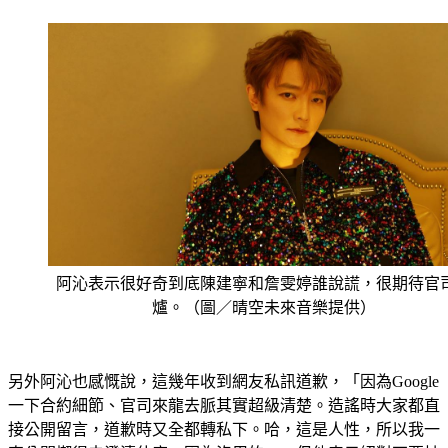
阿沁表示很好奇到底陳建寧和詹雯婷誰說謊，很期待官
爐。（圖／晴空未來音樂提供）
另外阿沁也感慨說，這幾年收到網友私訊道歉，「因為Google
一下合約細節、官司來龍去脈其實超級清楚。造謠時大家都直
接公開留言，道歉時又全都轉私下。哈，這是人性，所以我一