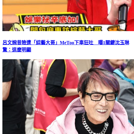
呂文婉昔險遭「綜藝大哥」MeToo下車狂吐 曝1關鍵沈玉琳
驚：這麼明顯