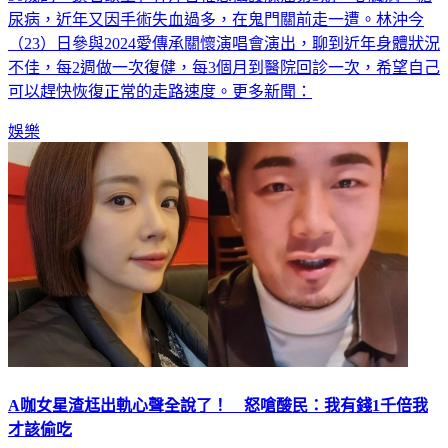
尿病，近年又因手術失血過多，在鬼門關前走一遭。林沖今
（23）日參與2024愛傳承關懷演唱會演出，聊到近年身體狀況
不佳，每2週做一次復健，每3個月到醫院回診一次，希望自己
可以趕快恢復正常的走路速度。更多新聞：
娛樂
A咖女星渣尪出軌心聲全說了！ 怒嗆酸民：我有錢1千倍我
才該偷吃