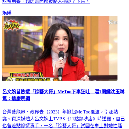
甜蜜用餐，超閃畫面都被路人捕捉了下來。
娛樂
呂文婉昔險遭「綜藝大哥」MeToo下車狂吐 曝1關鍵沈玉琳
驚：這麼明顯
台灣藝能界、政界去（2023）年掀起Me Too風波，引起熱
議。資深媒體人呂文婉上TVBS《11點熱吵店》時透露，自己
也曾差點慘遭毒手，一名「綜藝大哥」試圖在車上對她性騷