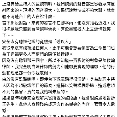
有件事要先向大家說明，因為場地物理條件的限制，我們舞台
上沒有給主持人的監聽喇叭，我們聽到的聲音都是從觀眾席反
射回來的。現場的回音很大，如果語速稍快或不夠大聲，就會
聽不清楚台上的人在說什麼。
當下那段對話，來賓的發言不在腳本內，也沒有指名道姓，我
很抱歉我只聽到台灣選舉像秀、有歌星和找人上去煽情就笑
了⋯⋯
完全沒有聽懂他說的竟然是「殘疾人」 
我從來沒有歧視過任何人，更不可能會想要傷害為生命奮鬥也
為了造福更多人而奮鬥的陳俊翰律師。
因為沒有聽到那三個字，所以不知道來賓影射的對象是陳俊翰
律師，我完全明白陳律師的努力和他想要實現的理想，他的行
動和理念都十分令我敬佩。
由於沒有監聽喇叭，即使台下觀眾聽得很清楚，身為助理主持
人因為不想破壞節目的節奏，選擇以笑聲模糊帶過，造成意想
不到的傷害，真的是我始料未及的。
如果當時我能完全理解來賓所說的整段話，我會很嚴肅地告訴
王先生，拿他人身體殘疾或理念作為嘲笑的內容，著實令人遺
憾。