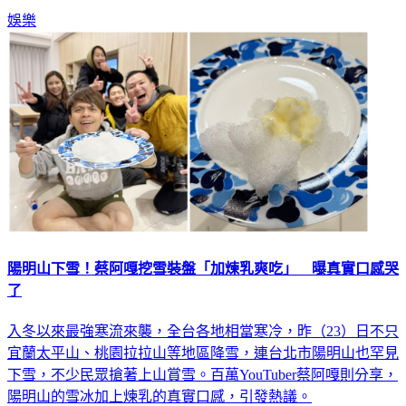
卻要價不菲，最貴高達新台幣近14萬元。
娛樂
陽明山下雪！蔡阿嘎挖雪裝盤「加煉乳爽吃」 曝真實口感哭
了
入冬以來最強寒流來襲，全台各地相當寒冷，昨（23）日不只
宜蘭太平山、桃園拉拉山等地區降雪，連台北市陽明山也罕見
下雪，不少民眾搶著上山賞雪。百萬YouTuber蔡阿嘎則分享，