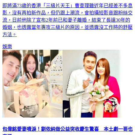
即將滿73歲的香港「三級片天王」曹查理雖近年已經差不多息
影，沒有再拍新作品，但仍跟上潮流，會拍攝短影音跟粉絲交
流，日前他除了宣布2年前已和妻子離婚，結束了長達30年的
婚姻，也透露當年專攻三級片的原因，並透露沒工作時的舒壓
方法。
娛樂