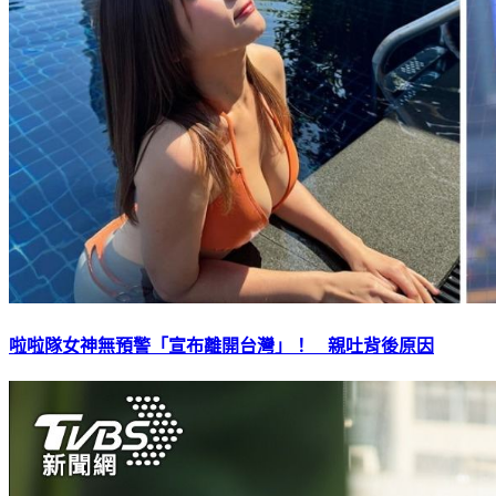
啦啦隊女神無預警「宣布離開台灣」！ 親吐背後原因