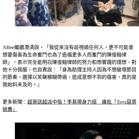
Albee繼續澄清說，「我從來沒有歧視過任何人，更不可能會
想要傷害為生命奮鬥也為了造福更多人而奮鬥的陳俊翰律
師」，表示完全能明白陳俊翰律師的努力和想實踐的理想，對
他十分佩服，也自責說：「身為助理主持人因為不想破壞節目
的節奏，選擇以笑聲模糊帶過，造成意想不到的傷害，真的是
我始料未及的。」
更多新聞：
超哥送超派中指！李易現身力挺　痛批「Toyz惡意
挑釁」