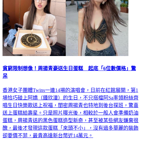
貧窮限制想像！周揚青豪送生日蛋糕 起底「6位數價格」驚
呆
香港女子團體Twins一連14場的演唱會，日前在紅館展開，第1
場恰巧碰上阿嬌（鍾欣潼）的生日，不只搭檔阿Sa率領粉絲齊
唱生日快樂歌送上祝福，閨密周揚青也特地到後台探班，驚喜
送上蛋糕給壽星。只是照片曝光後，相較於一般人會準備奶油
蛋糕，周揚青送的黑色蛋糕造型新奇，甚至被某些網友嫌棄很
醜，最後才發現這款蛋糕「來頭不小」，沒有過多華麗的裝飾