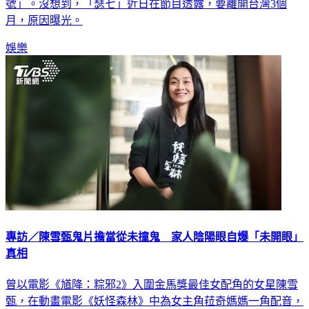
受粉絲喜愛。曾在亞錦賽時爆紅，日本球迷瘋找「誰是47
號」。沒想到，「瑟七」近日在節目透露，要離開台灣3個
月，原因曝光。
娛樂
專訪／陳雪甄鬼片擔當從未撞鬼 家人陰陽眼自爆「未開眼」
真相
曾以電影《馗降：粽邪2》入圍金馬獎最佳女配角的女星陳雪