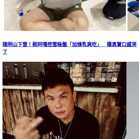
陽明山下雪！蔡阿嘎挖雪裝盤「加煉乳爽吃」 曝真實口感哭
了