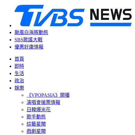
颱風白海豚動態
SBS歌謠大戰
優惠好康情報
首頁
即時
生活
政治
娛樂
《VPOPASIA》開播
演唱會搶票情報
日韓爆米花
歌手動態
綜藝星聞
戲劇星聞