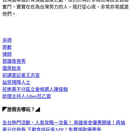
台灣選舉或許有情感渲染之處，但仍然有許多為台灣民主自由
奮鬥、實實在在為台灣努力的人，我打從心底，非常非常感激
他們。
央視
道歉
律師
賀瓏夜夜秀
還原始末
前調查記者王志安
訕笑殘障人士
民進黨不分區立委候選人陳俊翰
助理主持人Albee范乙霏
◤放假去哪玩？◢
全台熱門活動、人氣攻略一次看！
高雄美食優惠開搶！再抽