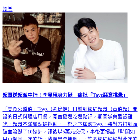
陽明山的雪冰加上煉乳的真實口感，引發熱議。
娛樂
超哥送超派中指！李易現身力挺 痛批「Toyz惡意挑釁」
「美食公道伯」Toyz（劉偉健）日前到網紅超哥（黃伯超）開
設的日式料理店用餐，開直播邊吃邊點評，期間嫌棄醋飯難
吃，超哥不滿餐點被挑剔，一怒之下痛毆Toyz，將對方打到頭
破血流縫了10幾針，訊後以5萬元交保，事後更撂話「時間如