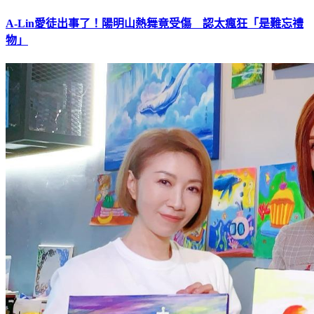
A-Lin愛徒出事了！陽明山熱舞竟受傷 認太瘋狂「是難忘禮
物」