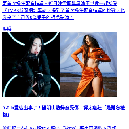
甄，在動畫電影《妖怪森林》中為女主角菈奇媽媽一角配音，
更首次擔任配音指導。近日陳雪甄與導演王世偉一起接受
《TVBS新聞網》專訪，提到了首次擔任配音指導的挑戰，也
分享了自己與9歲兒子的相處點滴。
娛樂
A-Lin愛徒出事了！陽明山熱舞竟受傷 認太瘋狂「是難忘禮
物」