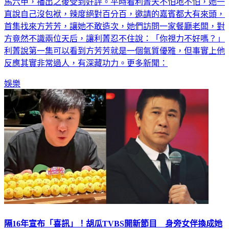
利菁主持外景節目《天后出發吧》，帶著天王、天后一起前進
馬六甲，播出之後受到好評。平時看利菁天不怕地不怕，她一
直說自己沒包袱，辣度絕對百分百，邀請的嘉賓都大有來頭，
首集找來方芳芳，讓她不敢造次，她們訪問一家餐廳老闆，對
方竟然不識兩位天后，讓利菁忍不住說：「你視力不好嗎？」
利菁說第一集可以看到方芳芳就是一個氣質優雅，但事實上他
反應其實非常過人，有深藏功力。更多新聞：
娛樂