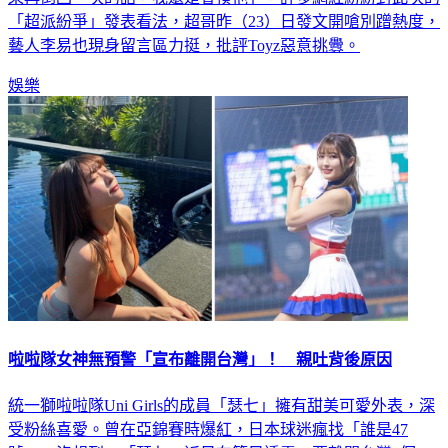
果再倒回一次的話，我還是會揍他」，許多網紅紛紛對此次的
「超派紛爭」發表看法，超哥昨（23）日發文開嗆別蹭熱度，
藝人李易也現身留言區力挺，批評Toyz惡意挑釁。
娛樂
啦啦隊女神無預警「宣布離開台灣」！ 親吐背後原因
統一獅啦啦隊Uni Girls的成員「瑟七」擁有甜美可愛外表，深