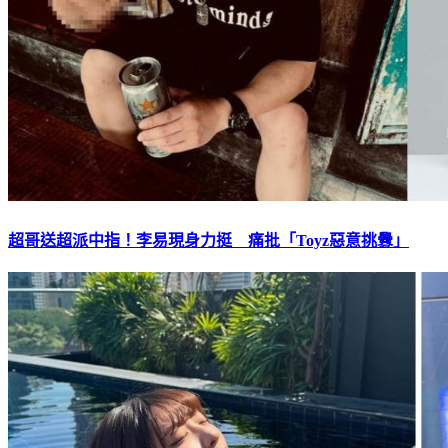
超哥送超派中指！李易現身力挺 痛批「Toyz惡意挑釁」