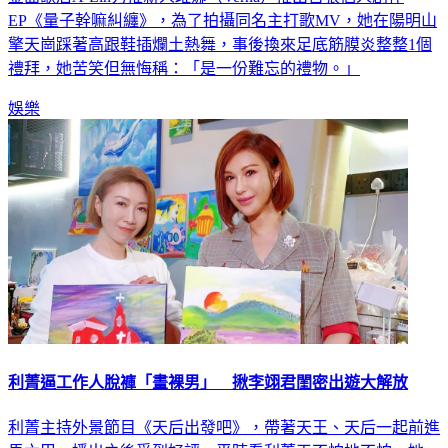
金曲歌后A-Lin力推新人琟娜（Verna）推出首張個人創作
EP《量子幹嘛糾纏》，為了拍攝同名主打歌MV，她在陽明山
擎天崗踩著高跟鞋插爛土熱舞，事後換來足底筋膜炎整整1個
禮拜，她苦笑但無悔稱：「是一份難忘的禮物。」
娛樂
利菁逼工作人脫褲「畫裸男」 揪李翊君閨密出遊大解放