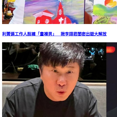
利菁逼工作人脫褲「畫裸男」 揪李翊君閨密出遊大解放