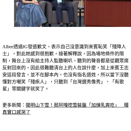
Albee透過IG發道歉文，表示自己沒意識到來賓恥笑「殘障人
士」，對此她感到很抱歉，接著解釋說，因為場地條件的限
制，舞台上沒有給主持人監聽喇叭，聽到的聲音都是從觀眾席
反射回來的，因此很難聽清台上的人在說什麼，加上來賓王志
安這段發言，並不在腳本內，也沒有指名道姓，所以當下沒聽
懂對方嘲笑「殘疾人」，只聽到「台灣選秀像秀」、「有歌
星」等關鍵字就笑了。
更多新聞：
陽明山下雪！蔡阿嘎挖雪裝盤「加煉乳爽吃」　曝
真實口感哭了