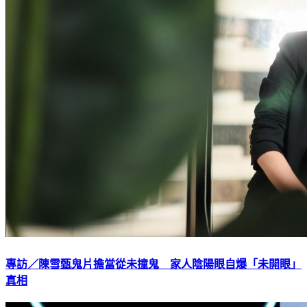
專訪／陳雪甄鬼片擔當從未撞鬼 家人陰陽眼自爆「未開眼」
真相