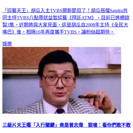
隔16年宣布「喜訊」！胡瓜TVBS開新節目 身旁女伴換成她
「綜藝天王」胡瓜入主TVBS開新節目了！胡瓜搭檔Sandra共
同主持TVBS八點帶狀益智綜藝《拜託ATM》，目前已進棚錄
製3集，近期將與大家見面，這是胡瓜自2008年主持《全民大
嘴巴》後，相隔16年再度攜手TVBS，讓粉絲超期待。
娛樂
三級片天王曝「入行關鍵」竟是曾志偉 狠嗆：看你們敢不敢