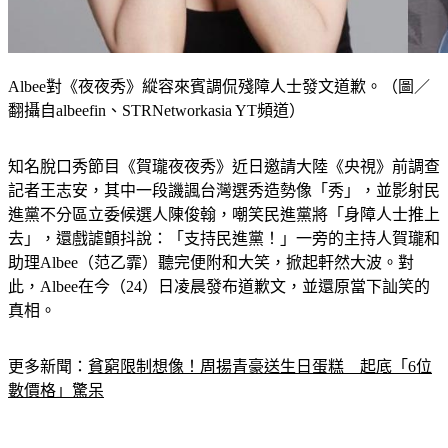
Albee對《夜夜秀》縱容來賓調侃殘障人士發文道歉。（圖／
翻攝自albeefin、STRNetworkasia YT頻道）
知名脫口秀節目《賀瓏夜夜秀》近日邀請大陸《央視》前調查
記者王志安，其中一段譏諷台灣選秀造勢像「秀」，並影射民
進黨不分區立委候選人陳俊翰，嘲笑民進黨將「身障人士推上
去」，還戲謔顫抖說：「支持民進黨！」一旁的主持人賀瓏和
助理Albee（范乙霏）聽完便附和大笑，掀起軒然大波。對
此，Albee在今（24）日凌晨發布道歉文，並還原當下訕笑的
真相。
更多新聞：
貧窮限制想像！周揚青豪送生日蛋糕　起底「6位
數價格」驚呆