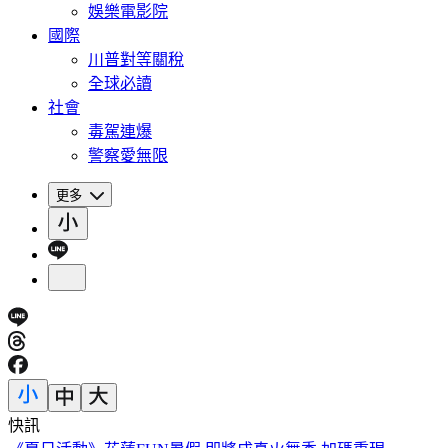
娛樂電影院
國際
川普對等關稅
全球必讀
社會
毒駕連爆
警察愛無限
更多
快訊