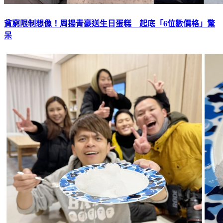
貧窮限制想像！周揚青豪送生日蛋糕 起底「6位數價格」驚
呆