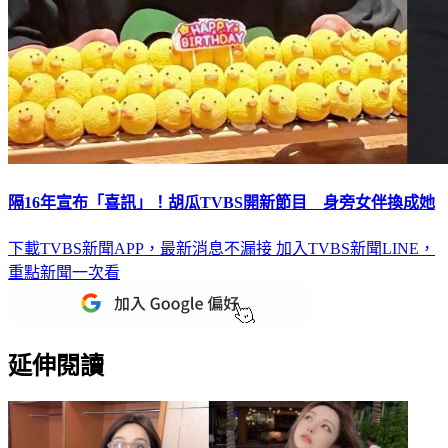
隔16年宣布「喜訊」！胡瓜TVBS開新節目 身旁女伴換成她
下載TVBS新聞APP，最新消息不漏接
加入TVBS新聞LINE，
重點新聞一次看
延伸閱讀