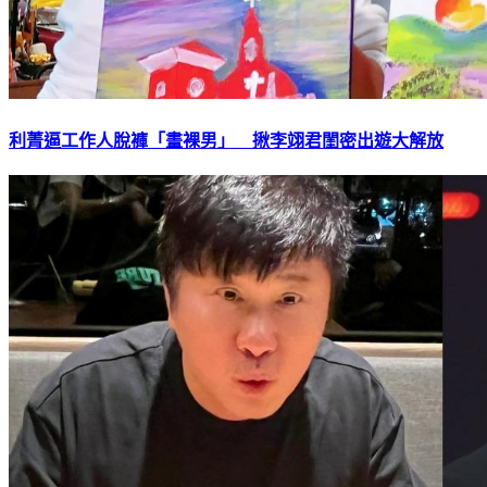
利菁逼工作人脫褲「畫裸男」 揪李翊君閨密出遊大解放