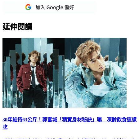
延伸閱讀
30年維持63公斤！郭富城「精實身材秘訣」曝 凍齡飲食這樣
吃
香港天王郭富城以《對你愛不完》紅遍兩岸三地，出道近40年