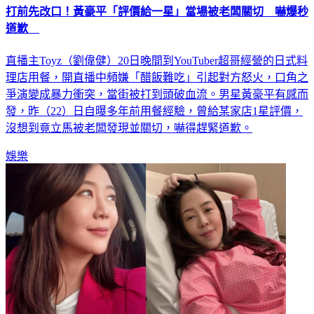
道歉
直播主Toyz（劉偉健）20日晚間到YouTuber超哥經營的日式料
理店用餐，開直播中頻嫌「醋飯難吃」引起對方怒火，口角之
爭演變成暴力衝突，當街被打到頭破血流。男星黃豪平有感而
發，昨（22）日自曝多年前用餐經驗，曾給某家店1星評價，
沒想到竟立馬被老闆發現並關切，嚇得趕緊道歉。
娛樂