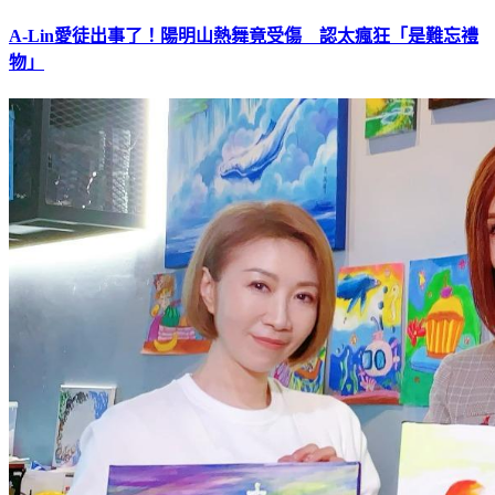
A-Lin愛徒出事了！陽明山熱舞竟受傷 認太瘋狂「是難忘禮
物」