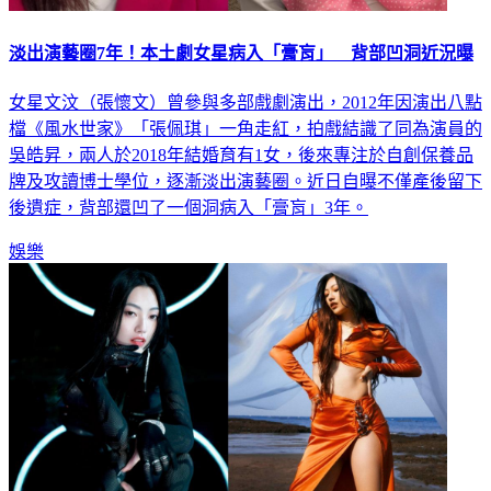
淡出演藝圈7年！本土劇女星病入「膏肓」 背部凹洞近況曝
女星文汶（張懷文）曾參與多部戲劇演出，2012年因演出八點
檔《風水世家》「張佩琪」一角走紅，拍戲結識了同為演員的
吳皓昇，兩人於2018年結婚育有1女，後來專注於自創保養品
牌及攻讀博士學位，逐漸淡出演藝圈。近日自曝不僅產後留下
後遺症，背部還凹了一個洞病入「膏肓」3年。
娛樂