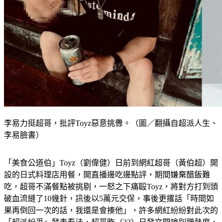
李易力挺超哥，批評Toyz惡意挑釁。（圖／翻攝自超派人生、
李易臉書）
「美食公道伯」Toyz（劉偉健）日前到網紅超哥（黃伯超）開
設的日式料理店用餐，開直播邊吃邊點評，期間嫌棄醋飯難
吃，超哥不滿餐點被挑剔，一怒之下痛毆Toyz，將對方打到頭
破血流縫了10幾針，訊後以5萬元交保，事後更撂話「時間如
果再倒回一次的話，我還是會揍他」，許多網紅紛紛對此次的
「超派紛爭」發表看法，超哥昨（23）日發文開嗆別蹭熱度，