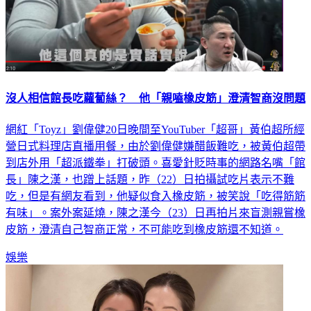
沒人相信館長吃蘿蔔絲？ 他「親嗑橡皮筋」澄清智商沒問題
網紅「Toyz」劉偉健20日晚間至YouTuber「超哥」黃伯超所經
營日式料理店直播用餐，由於劉偉健嫌醋飯難吃，被黃伯超帶
到店外用「超派鐵拳」打破頭。喜愛針貶時事的網路名嘴「館
長」陳之漢，也蹭上話題，昨（22）日拍攝試吃片表示不難
吃，但是有網友看到，他疑似食入橡皮筋，被笑說「吃得筋筋
有味」。案外案延燒，陳之漢今（23）日再拍片來盲測親嘗橡
皮筋，澄清自己智商正常，不可能吃到橡皮筋還不知道。
娛樂