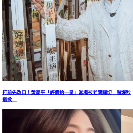
打前先改口！黃豪平「評價給一星」當場被老闆關切 嚇爆秒
道歉