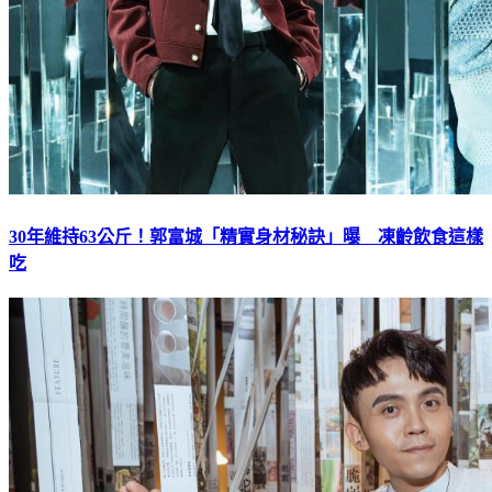
30年維持63公斤！郭富城「精實身材秘訣」曝 凍齡飲食這樣
吃