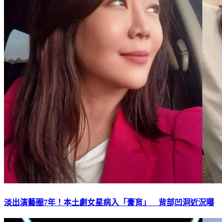
淡出演藝圈7年！本土劇女星病入「膏肓」 背部凹洞近況曝