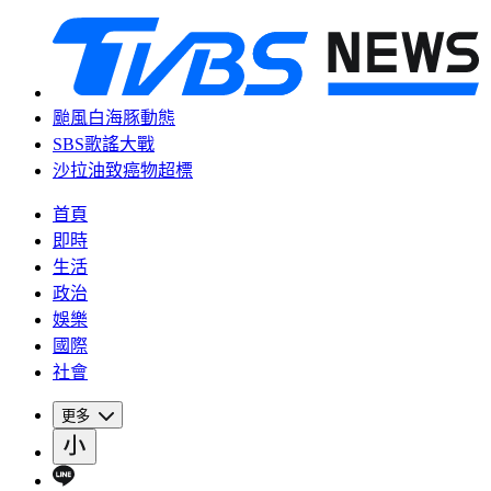
颱風白海豚動態
SBS歌謠大戰
沙拉油致癌物超標
首頁
即時
生活
政治
娛樂
國際
社會
更多