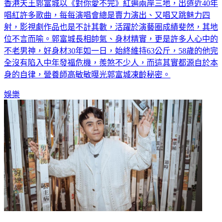
唱紅許多歌曲，每每演唱會總是賣力演出、又唱又跳魅力四
射，影視劇作品也是不計其數，活躍於演藝圈成績斐然，其地
位不言而喻。郭富城長相帥氣、身材精實，更是許多人心中的
不老男神，好身材30年如一日，始終維持63公斤，58歲的他完
全沒有陷入中年發福危機，羨煞不少人，而這其實都源自於本
身的自律，營養師高敏敏曝光郭富城凍齡秘密。
娛樂
打前先改口！黃豪平「評價給一星」當場被老闆關切 嚇爆秒