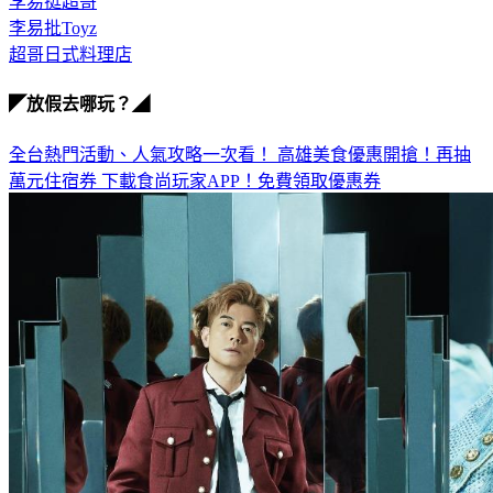
李易批Toyz
超哥日式料理店
◤放假去哪玩？◢
全台熱門活動、人氣攻略一次看！
高雄美食優惠開搶！再抽
萬元住宿券
下載食尚玩家APP！免費領取優惠券