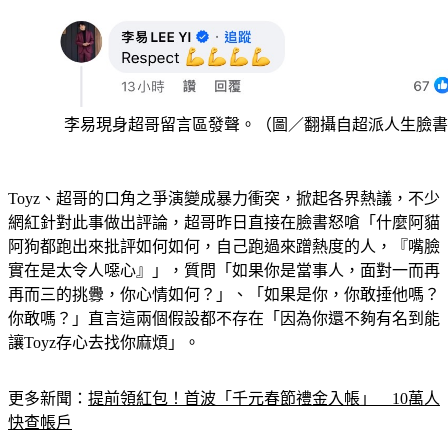
李易現身超哥留言區發聲。（圖／翻攝自超派人生臉書
Toyz、超哥的口角之爭演變成暴力衝突，掀起各界熱議，不少
網紅針對此事做出評論，超哥昨日直接在臉書怒嗆「什麼阿貓
阿狗都跑出來批評如何如何，自己跑過來蹭熱度的人，『嘴臉
實在是太令人噁心』」，質問「如果你是當事人，面對一而再
再而三的挑釁，你心情如何？」、「如果是你，你敢捶他嗎？
你敢嗎？」直言這兩個假設都不存在「因為你還不夠有名到能
讓Toyz存心去找你麻煩」。
更多新聞：
提前領紅包！首波「千元春節禮金入帳」　10萬人
快查帳戶