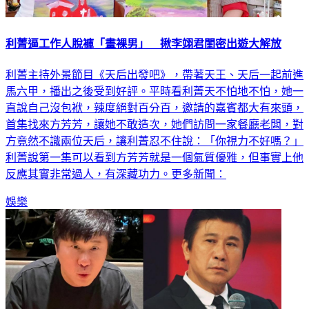
利菁逼工作人脫褲「畫裸男」 揪李翊君閨密出遊大解放
利菁主持外景節目《天后出發吧》，帶著天王、天后一起前進
馬六甲，播出之後受到好評。平時看利菁天不怕地不怕，她一
直說自己沒包袱，辣度絕對百分百，邀請的嘉賓都大有來頭，
首集找來方芳芳，讓她不敢造次，她們訪問一家餐廳老闆，對
方竟然不識兩位天后，讓利菁忍不住說：「你視力不好嗎？」
利菁說第一集可以看到方芳芳就是一個氣質優雅，但事實上他
反應其實非常過人，有深藏功力。更多新聞：
娛樂