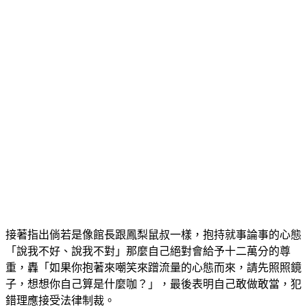
接著指出倘若是像館長跟鳳梨鼠叔一樣，抱持就事論事的心態
「說我不好、說我不對」那麼自己絕對會給予十二萬分的尊
重，轟「如果你抱著來嘲笑來蹭流量的心態而來，請先照照鏡
子，想想你自己算是什麼咖？」，最後表明自己敢做敢當，犯
錯理應接受法律制裁。