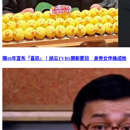
隔16年宣布「喜訊」！胡瓜TVBS開新節目 身旁女伴換成她