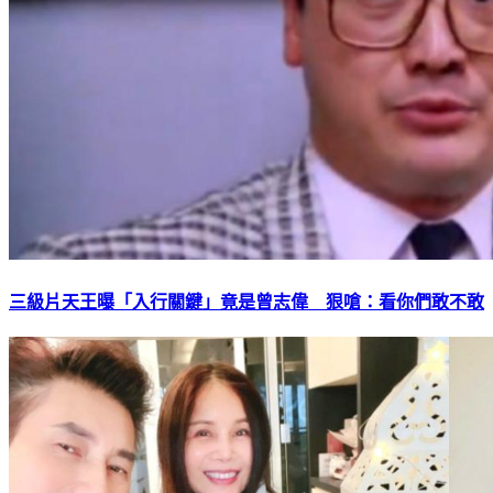
三級片天王曝「入行關鍵」竟是曾志偉 狠嗆：看你們敢不敢