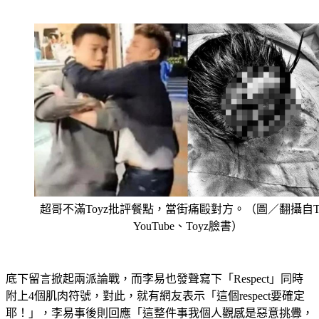
超哥不滿Toyz批評餐點，當街痛毆對方。（圖／翻攝自To
YouTube、Toyz臉書）
底下留言掀起兩派論戰，而李易也發聲寫下「Respect」同時
附上4個肌肉符號，對此，就有網友表示「這個respect要確定
耶！」，李易事後則回應「這整件事我個人觀感是惡意挑釁，
但打人本來就要承擔後續的法律責任，你有你的立場，我也尊