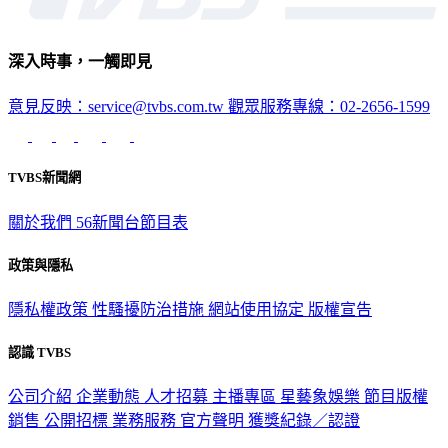
深入時事，一觸即見
意見反映：service@tvbs.com.tw
觀眾服務專線：02-2656-1599
TVBS新聞網
關於我們
56新聞台節目表
政策與隱私
隱私權政策
性騷擾防治措施
網站使用協定
版權宣告
認識 TVBS
公司介紹
企業動態
人才招募
主播專區
星藝象娛樂
節目版權
銷售
公開招標
業務服務
官方聲明
獲獎紀錄／認證