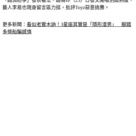
藝人李易也現身留言區力挺，批評Toyz惡意挑釁。
更多新聞：
看似老實木訥！3星座其實是「隱形渣男」　腳踏
多條船騙感情