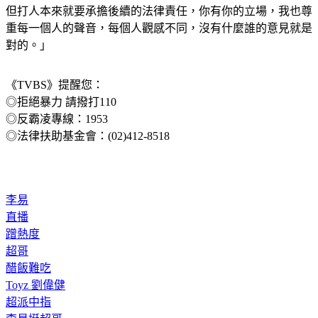
重每一個人的聲音，每個人觀感不同，沒有什麼誰的意見就是
對的。」
《TVBS》提醒您：
◎拒絕暴力 請撥打110
◎反霸凌專線：1953
◎法律扶助基金會：(02)412-8518
李易
直播
蹭熱度
超哥
醋飯難吃
Toyz 劉偉健
超派中指
李易挺超哥