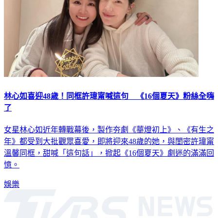
林心如喜迎48歲！同框許瑋甯喊這句 《16個夏天》粉絲全嗨
了
女星林心如近年轉戰幕後，製作夯劇《華燈初上》、《有生之
年》都受到大批觀眾喜愛，即將迎來48歲的她，與閨密許瑋甯
溫馨同框，甜喊「這句話」，掀起《16個夏天》劇迷的滿滿回
憶。
娛樂