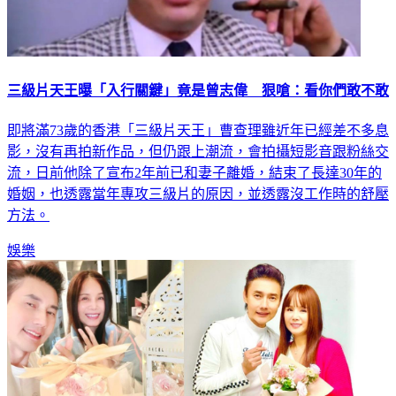
三級片天王曝「入行關鍵」竟是曾志偉 狠嗆：看你們敢不敢
即將滿73歲的香港「三級片天王」曹查理雖近年已經差不多息
影，沒有再拍新作品，但仍跟上潮流，會拍攝短影音跟粉絲交
流，日前他除了宣布2年前已和妻子離婚，結束了長達30年的
婚姻，也透露當年專攻三級片的原因，並透露沒工作時的舒壓
方法。
娛樂