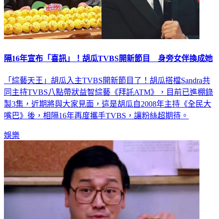
隔16年宣布「喜訊」！胡瓜TVBS開新節目 身旁女伴換成她
「綜藝天王」胡瓜入主TVBS開新節目了！胡瓜搭檔Sandra共
同主持TVBS八點帶狀益智綜藝《拜託ATM》，目前已進棚錄
製3集，近期將與大家見面，這是胡瓜自2008年主持《全民大
嘴巴》後，相隔16年再度攜手TVBS，讓粉絲超期待。
娛樂