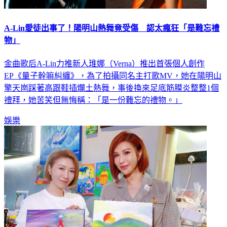
A-Lin愛徒出事了！陽明山熱舞竟受傷 認太瘋狂「是難忘禮
物」
金曲歌后A-Lin力推新人琟娜（Verna）推出首張個人創作
EP《量子幹嘛糾纏》，為了拍攝同名主打歌MV，她在陽明山
擎天崗踩著高跟鞋插爛土熱舞，事後換來足底筋膜炎整整1個
禮拜，她苦笑但無悔稱：「是一份難忘的禮物。」
娛樂