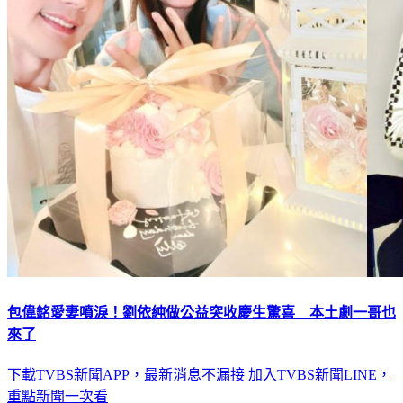
包偉銘愛妻噴淚！劉依純做公益突收慶生驚喜 本土劇一哥也
來了
下載TVBS新聞APP，最新消息不漏接
加入TVBS新聞LINE，
重點新聞一次看