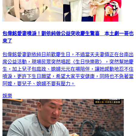
包偉銘愛妻噴淚！劉依純做公益突收慶生驚喜 本土劇一哥也
來了
包偉銘愛妻劉依純日前歡慶生日，不過當天夫妻倆正在台南出
席公益活動，現場民眾突然唱起〈生日快樂歌〉，突然幫她慶
生，加上兒子包庭政、媳婦元元在場陪伴，讓她感動地忍不住
噴淚，更許下生日願望，希望大家平安健康，同時也不急著當
阿嬤，要兒子、媳婦不要有壓力。
娛樂