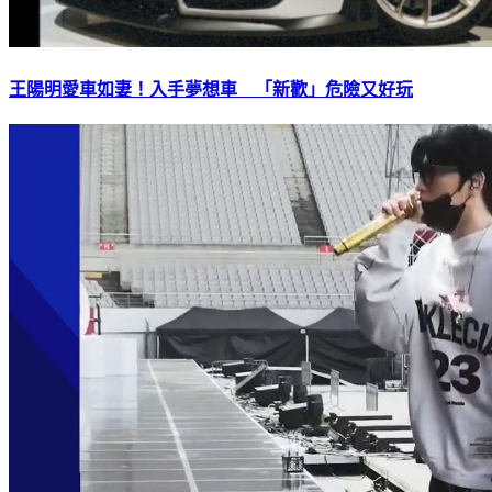
王陽明愛車如妻！入手夢想車 「新歡」危險又好玩