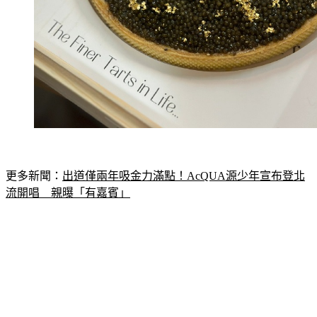
更多新聞：
出道僅兩年吸金力滿點！AcQUA源少年宣布登北
流開唱　親曝「有嘉賓」