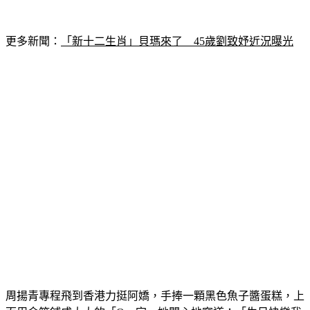
更多新聞：
「新十二生肖」貝瑪來了　45歲劉致妤近況曝光
周揚青專程飛到香港力挺阿嬌，手捧一顆黑色魚子醬蛋糕，上