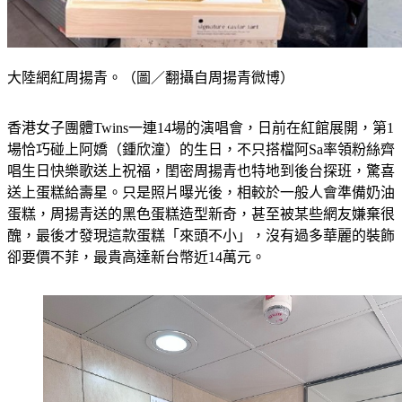
大陸網紅周揚青。（圖／翻攝自周揚青微博）
香港女子團體Twins一連14場的演唱會，日前在紅館展開，第1
場恰巧碰上阿嬌（鍾欣潼）的生日，不只搭檔阿Sa率領粉絲齊
唱生日快樂歌送上祝福，閨密周揚青也特地到後台探班，驚喜
送上蛋糕給壽星。只是照片曝光後，相較於一般人會準備奶油
蛋糕，周揚青送的黑色蛋糕造型新奇，甚至被某些網友嫌棄很
醜，最後才發現這款蛋糕「來頭不小」，沒有過多華麗的裝飾
卻要價不菲，最貴高達新台幣近14萬元。