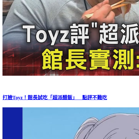
打臉Toyz！館長試吃「超派醋飯」 點評不難吃