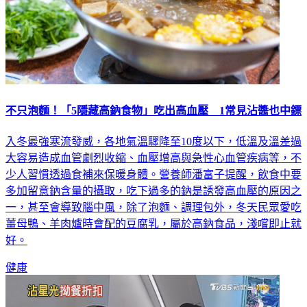
不只泡麵！「5隱藏高鈉食物」吃出高血壓 1常見沾醬也中鏢
入冬最強寒流發威，各地氣溫驟降至10度以下，低溫及溫差過
大容易造成血管劇烈收縮、血壓增高與急性心血管疾病等，不
少人習慣透過食補來保暖身體。營養師潘富子提醒，飲食中要
多加留意鈉含量的攝取，吃下過多的鈉是誘發高血壓的原因之
一，甚至會導致腦中風，除了泡麵、調理包外，冬天民眾愛吃
薑母鴨、羊肉爐時會配的豆腐乳，屬於高鈉食品，淺嚐即止就
好。
健康