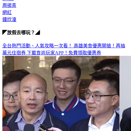
周揚青
網紅
鍾欣潼
◤放假去哪玩？◢
全台熱門活動、人氣攻略一次看！
高雄美食優惠開搶！再抽
萬元住宿券
下載食尚玩家APP！免費領取優惠券