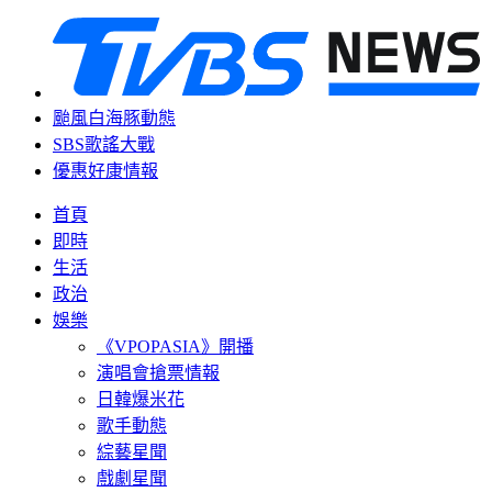
颱風白海豚動態
SBS歌謠大戰
優惠好康情報
首頁
即時
生活
政治
娛樂
《VPOPASIA》開播
演唱會搶票情報
日韓爆米花
歌手動態
綜藝星聞
戲劇星聞