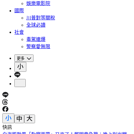
娛樂電影院
國際
川普對等關稅
全球必讀
社會
毒駕連爆
警察愛無限
更多
快訊