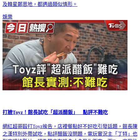
及韓星鄭恩地，都遇過類似情形。
娛樂
打臉Toyz！館長試吃「超派醋飯」 點評不難吃
網紅超哥毆打Toyz挨告，店裡餐點好不好吃引發話題，館長陳
之漢特別外帶試吃，點評醋飯沒問題，電玩實況主「丁特」也