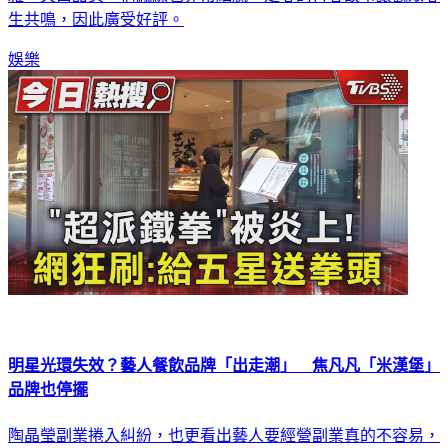
生共鳴，因此廣受好評。
娛樂
明星光環失效？藝人餐飲品牌「出走潮」 焦凡凡「米漢堡」
品牌也停擺
陶晶瑩副業捲入糾紛，也更看出藝人要經營副業真的不容易，