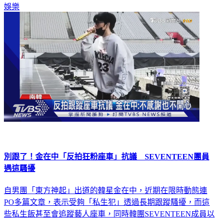
娛樂
別跟了！金在中「反拍狂粉座車」抗議 SEVENTEEN團員
遇這騷擾
自男團「東方神起」出道的韓星金在中，近期在限時動態連
PO多篇文章，表示受夠「私生犯」透過長期跟蹤騷擾，而這
些私生飯甚至會追蹤藝人座車，同時韓團SEVENTEEN成員以