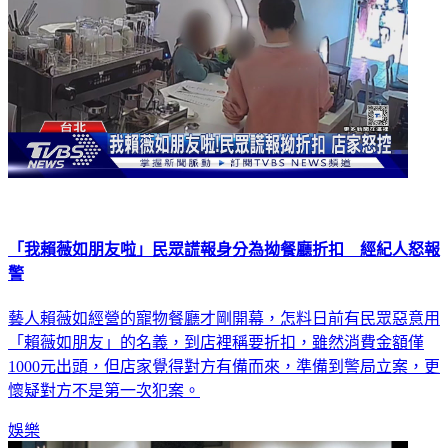
「我賴薇如朋友啦」民眾謊報身分為拗餐廳折扣 經紀人怒報
警
藝人賴薇如經營的寵物餐廳才剛開幕，怎料日前有民眾惡意用
「賴薇如朋友」的名義，到店裡稱要折扣，雖然消費金額僅
1000元出頭，但店家覺得對方有備而來，準備到警局立案，更
懷疑對方不是第一次犯案。
娛樂