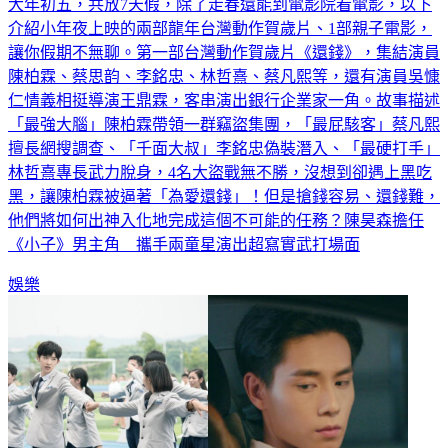
大年初五，共放7天假，除了走春還能到電影院看電影，以下
介紹小年夜上映的兩部龍年台灣動作賀歲片、1部親子電影，
讓你假期不無聊。第一部台灣動作賀歲片《還錢》，集結演員
陳柏霖、蔡思韵、李銘忠、林哲熹、蔡凡熙等，還有演員吳慷
仁情義相挺導演王鼎霖，客串演出銀行企業家一角。故事描述
「最強大腦」陳柏霖帶領一群竊盜集團，「最屁駭客」蔡凡熙
擅長網搜調查、「千面大叔」李銘忠偽裝潛入、「最硬打手」
林哲熹專長武力脫身，4名大盜戰無不勝，沒想到卻遇上黑吃
黑，讓陳柏霖被逼著「為愛還錢」！但是搶錢容易、還錢難，
他們將如何出神入化地完成這個不可能的任務？陳昊森擔任
《小子》男主角 攜手兩童星演出超寫實武打場面
娛樂