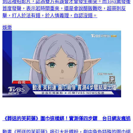
到店裡拍影片，認為雙方有誤會才會發生衝突。而Toyz案發後
首度發聲，表示若時間重來，還是會說醋飯難吃，超哥則反
擊，打人於法有錯，於人情義理，自認沒錯。
娛樂
《葬送的芙莉蓮》圍巾這樣綁！實測僅四步驟 台日網友瘋追
動畫《葬送的芙莉蓮》吸引大批鐵粉，劇中角色特殊的圍巾綁