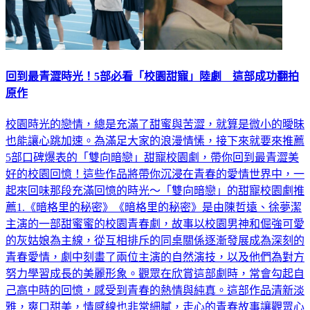
回到最青澀時光！5部必看「校園甜寵」陸劇 這部成功翻拍
原作
校園時光的戀情，總是充滿了甜蜜與苦澀，就算是微小的曖昧
也能讓心跳加速。為滿足大家的浪漫情愫，接下來就要來推薦
5部口碑爆表的「雙向暗戀」甜寵校園劇，帶你回到最青澀美
好的校園回憶！這些作品將帶你沉浸在青春的愛情世界中，一
起來回味那段充滿回憶的時光～「雙向暗戀」的甜寵校園劇推
薦1.《暗格里的秘密》《暗格里的秘密》是由陳哲遠、徐夢潔
主演的一部甜蜜蜜的校園青春劇，故事以校園男神和倔強可愛
的灰姑娘為主線，從互相排斥的同桌關係逐漸發展成為深刻的
青春愛情，劇中刻畫了兩位主演的自然演技，以及他們為對方
努力學習成長的美麗形象。觀眾在欣賞這部劇時，常會勾起自
己高中時的回憶，感受到青春的熱情與純真。這部作品清新淡
雅，爽口甜美，情感線也非常細膩，走心的青春故事讓觀眾心