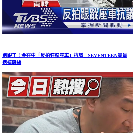
別跟了！金在中「反拍狂粉座車」抗議 SEVENTEEN團員
遇這騷擾