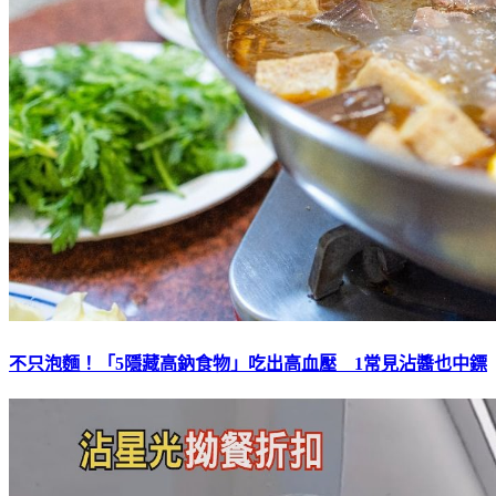
不只泡麵！「5隱藏高鈉食物」吃出高血壓 1常見沾醬也中鏢