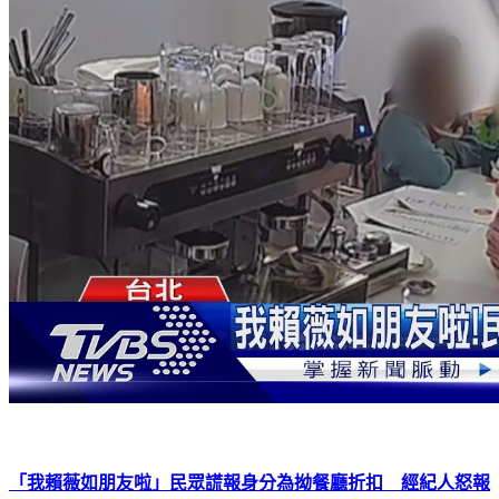
「我賴薇如朋友啦」民眾謊報身分為拗餐廳折扣 經紀人怒報