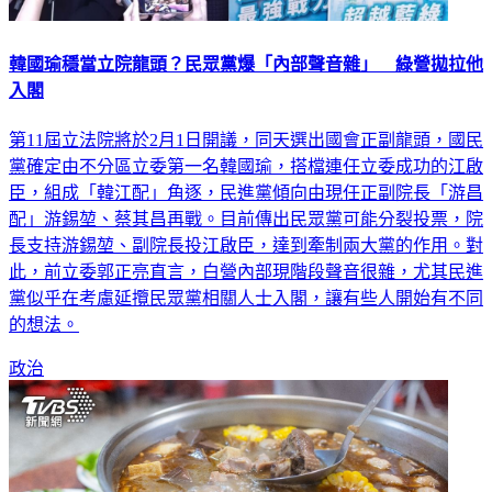
韓國瑜穩當立院龍頭？民眾黨爆「內部聲音雜」 綠營拋拉他
入閣
第11屆立法院將於2月1日開議，同天選出國會正副龍頭，國民
黨確定由不分區立委第一名韓國瑜，搭檔連任立委成功的江啟
臣，組成「韓江配」角逐，民進黨傾向由現任正副院長「游昌
配」游錫堃、蔡其昌再戰。目前傳出民眾黨可能分裂投票，院
長支持游錫堃、副院長投江啟臣，達到牽制兩大黨的作用。對
此，前立委郭正亮直言，白營內部現階段聲音很雜，尤其民進
黨似乎在考慮延攬民眾黨相關人士入閣，讓有些人開始有不同
的想法。
政治