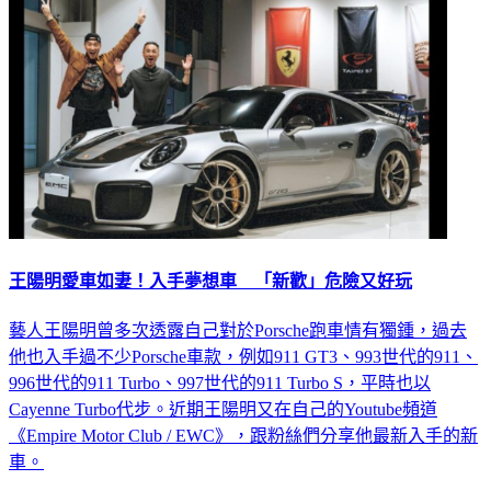
王陽明愛車如妻！入手夢想車 「新歡」危險又好玩
藝人王陽明曾多次透露自己對於Porsche跑車情有獨鍾，過去
他也入手過不少Porsche車款，例如911 GT3、993世代的911、
996世代的911 Turbo、997世代的911 Turbo S，平時也以
Cayenne Turbo代步。近期王陽明又在自己的Youtube頻道
《Empire Motor Club / EWC》，跟粉絲們分享他最新入手的新
車。