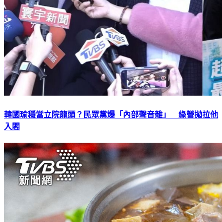
韓國瑜穩當立院龍頭？民眾黨爆「內部聲音雜」 綠營拋拉他
入閣