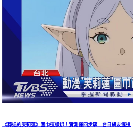
《葬送的芙莉蓮》圍巾這樣綁！實測僅四步驟 台日網友瘋追