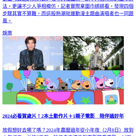
法，更讓不少人爭相模仿，記者實際拿圍巾綁綁看，發現四個
步驟其實不算難，而這股熱潮就連動漫主題曲演唱者也一同跟
風。
娛樂
2024必看賀歲片！2本土動作片＋1親子電影 陪伴過好年
放假想好去哪了嗎？2024年農曆過年從小年夜（2月8日）放到