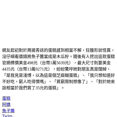
網友起初對於周揚青送的蛋糕感到相當不解，狂酸形狀怪異，
沒仔細看還錯將魚子醬當成是木瓜籽。隨後有人挖出這款蛋糕
官網標價美金498元（台幣1萬5639元），最大尺寸則要美金
4435元（台幣13萬9271元），紛紛驚呼她對朋友真是闊綽，
「是我見是淺博，以為這是個芝麻糊蛋糕」、「我只想知道好
不好吃，窮人吃得慣嗎」、「貧窮限制想像了」、「對於她來
說相當於我們買了35元的蛋糕」。
蛋糕
阿嬌
魚子醬
Twins