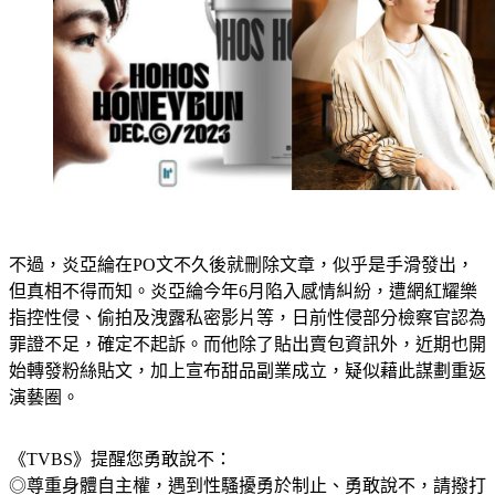
不過，炎亞綸在PO文不久後就刪除文章，似乎是手滑發出，
但真相不得而知。炎亞綸今年6月陷入感情糾紛，遭網紅耀樂
指控性侵、偷拍及洩露私密影片等，日前性侵部分檢察官認為
罪證不足，確定不起訴。而他除了貼出賣包資訊外，近期也開
始轉發粉絲貼文，加上宣布甜品副業成立，疑似藉此謀劃重返
演藝圈。
《TVBS》提醒您勇敢說不：
◎尊重身體自主權，遇到性騷擾勇於制止、勇敢說不，請撥打