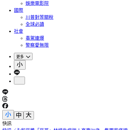
娛樂電影院
國際
川普對等關稅
全球必讀
社會
毒駕連爆
警察愛無限
更多
快訊