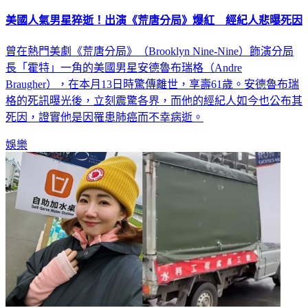
美國人氣男星猝逝！出演《荒唐分局》爆紅 經紀人悲曝死因
曾在熱門美劇《荒唐分局》（Brooklyn Nine-Nine）飾演分局
長「霍特」一角的美國男星安德魯布瑞格（Andre
Braugher），在本月13日時驚傳離世，享壽61歲。安德魯布瑞
格的死訊曝光後，立刻震驚各界，而他的經紀人如今也公布其
死因，證實他是因罹患肺癌而不幸病逝。
娛樂