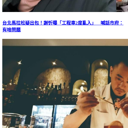
台北馬拉松疑出包！謝忻曝「工程車2度亂入」 喊話市府：
有啥問題