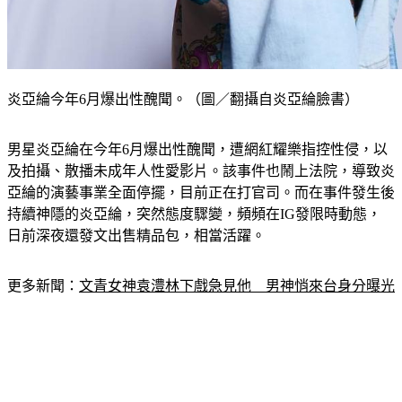
炎亞綸今年6月爆出性醜聞。（圖／翻攝自炎亞綸臉書）
男星炎亞綸在今年6月爆出性醜聞，遭網紅耀樂指控性侵，以
及拍攝、散播未成年人性愛影片。該事件也鬧上法院，導致炎
亞綸的演藝事業全面停擺，目前正在打官司。而在事件發生後
持續神隱的炎亞綸，突然態度驟變，頻頻在IG發限時動態，
日前深夜還發文出售精品包，相當活躍。
更多新聞：
文青女神袁澧林下戲急見他　男神悄來台身分曝光