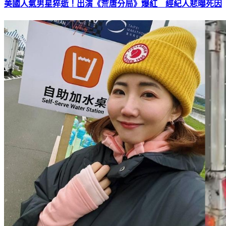
美國人氣男星猝逝！出演《荒唐分局》爆紅 經紀人悲曝死因