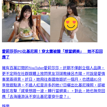
愛莉莎莎PO比基尼照！穿太露被酸「想當網美」 她不忍回
應了
擁有百萬訂閱的YouTuber愛莉莎莎，近期不僅創立個人品牌，
更不定時在社群媒體上放閃男友羽球教練呂杰陽，可說是愛情
事業兩得意。近日，她飛往泰國旅遊近一個月，也透過IG分
享旅遊點滴。不過人紅是非多的她17日曬出比基尼辣照，卻被
酸民攻擊「感覺想蹭一波，轉行當網美」。對此，她也無奈回
應「去海邊游泳不穿比基尼要穿什麼？」
娛樂