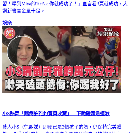
習！學到Miya的10%，你就成功了！」直言看3頁就成功，大
讚新書含金量十足。
娛樂
小S熱舞「踹倒許雅鈞寶貝收藏」 下跪磕頭急道歉
藝人小S（徐熙娣）即便已是3個孩子的媽，仍保持完美體