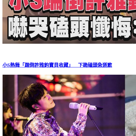
小S熱舞「踹倒許雅鈞寶貝收藏」 下跪磕頭急道歉