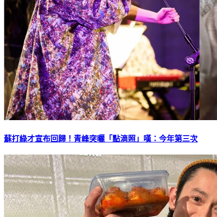
蘇打綠才宣布回歸！青峰突曬「點滴照」嘆：今年第三次