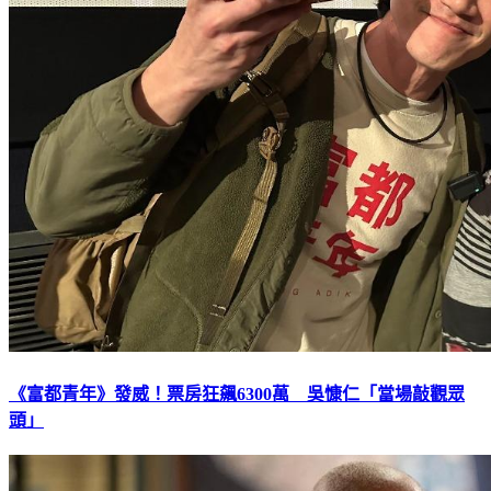
《富都青年》發威！票房狂飆6300萬 吳慷仁「當場敲觀眾
頭」