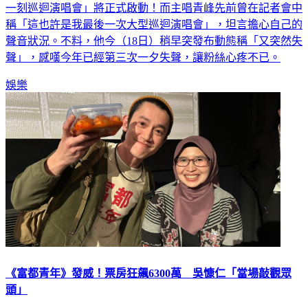
一刻巡迴演唱會」將正式啟動！而主唱青峰先前曾在記者會中
稱「這也許是我最後一次大型巡迴演唱會」，坦言擔心自己的
聲音狀況。不料，他今（18日）稍早突發布動態稱「又突然失
聲」，感嘆今年已經第三次一夕失聲，讓粉絲心疼不已。
娛樂
《富都青年》發威！票房狂飆6300萬 吳慷仁「當場敲觀眾
頭」