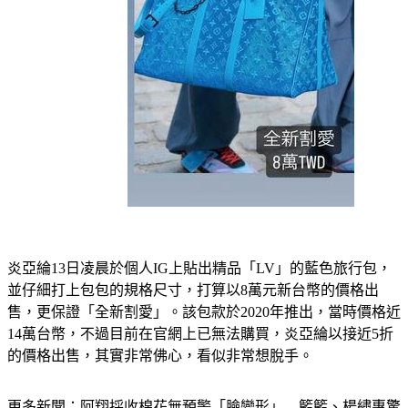
炎亞綸13日凌晨於個人IG上貼出精品「LV」的藍色旅行包，
並仔細打上包包的規格尺寸，打算以8萬元新台幣的價格出
售，更保證「全新割愛」。該包款於2020年推出，當時價格近
14萬台幣，不過目前在官網上已無法購買，炎亞綸以接近5折
的價格出售，其實非常佛心，看似非常想脫手。
更多新聞：
阿翔採收棉花無預警「臉變形」　籃籃、楊繡惠驚