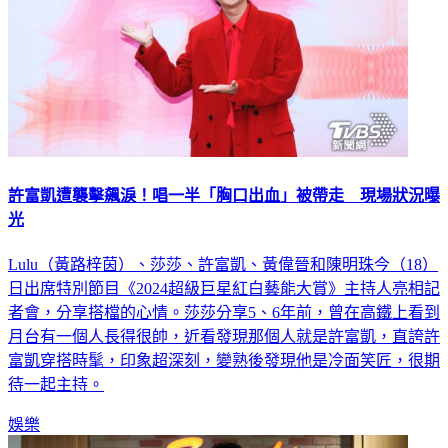
許富凱遭襲擊飆淚！唱一半「胸口出血」被帶走 現場狀況曝
光
Lulu（黃路梓茵）、莎莎、許富凱、黃偉晉和陳明珠今（18）
日出席特別節目《2024超級巨星紅白藝能大賞》主持人亮相記
者會，分享搭檔的心情。莎莎分享5、6年前，曾在高鐵上看到
月台有一個人長得很帥，近看發現那個人就是許富凱，直誇許
富凱穿搭時髦，印象超深刻，變熟後發現他是冷面笑匠，很期
待一起主持。
娛樂