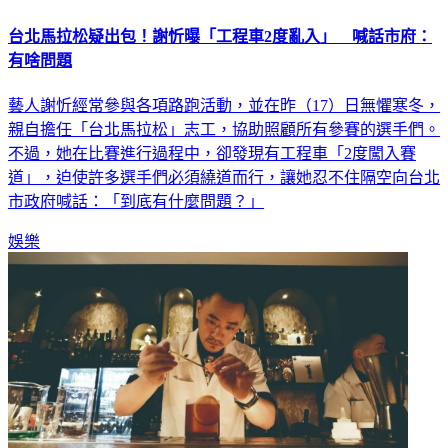
台北馬拉松疑出包！謝忻曝「工程車2度亂入」 喊話市府：
有啥問題
藝人謝忻經常參與各項路跑活動，並在昨（17）日無懼寒冬，
親自擔任「台北馬拉松」志工，協助照顧所有參賽的選手們。
不過，她在比賽進行過程中，卻發現有工程車「2度闖入賽
道」，迫使許多選手們必須繞道而行，讓她忍不住隔空向台北
市政府喊話：「到底有什麼問題？」
娛樂