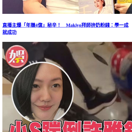
直播主爆「年賺4億」秘辛！ Makiyo拜師拚奶粉錢：學一成
就成功