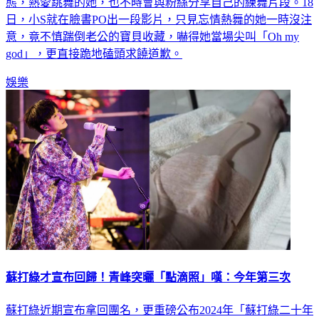
態，熱愛跳舞的她，也不時會與粉絲分享自己的練舞片段。18
日，小S就在臉書PO出一段影片，只見忘情熱舞的她一時沒注
意，竟不慎踹倒老公的寶貝收藏，嚇得她當場尖叫「Oh my
god」，更直接跪地磕頭求饒道歉。
娛樂
蘇打綠才宣布回歸！青峰突曬「點滴照」嘆：今年第三次
蘇打綠近期宣布拿回團名，更重磅公布2024年「蘇打綠二十年