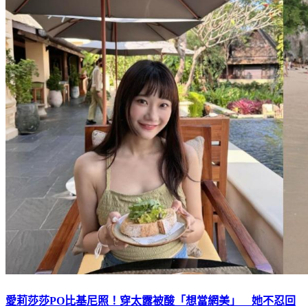
愛莉莎莎PO比基尼照！穿太露被酸「想當網美」 她不忍回