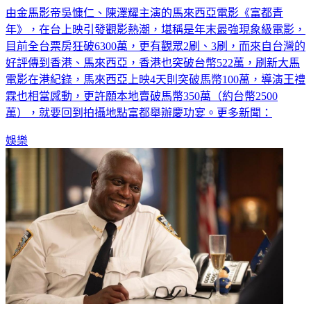
由金馬影帝吳慷仁、陳澤耀主演的馬來西亞電影《富都青
年》，在台上映引發觀影熱潮，堪稱是年末最強現象級電影，
目前全台票房狂破6300萬，更有觀眾2刷、3刷，而來自台灣的
好評傳到香港、馬來西亞，香港也突破台幣522萬，刷新大馬
電影在港紀錄，馬來西亞上映4天則突破馬幣100萬，導演王禮
霖也相當感動，更許願本地賣破馬幣350萬（約台幣2500
萬），就要回到拍攝地點富都舉辦慶功宴。更多新聞：
娛樂