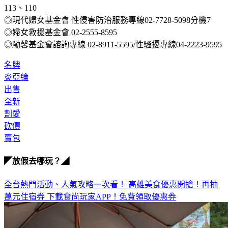
113、110
◎現代婦女基金會 性侵害防治服務專線02-7728-5098分機7
◎婦女救援基金會 02-2555-8595
◎勵馨基金會諮詢專線 02-8911-5595/性騷擾專線04-2223-9595
名牌
炎亞綸
出售
全新
割愛
砍價
賣包
◤放假去哪玩？◢
全台熱門活動、人氣攻略一次看！
高雄美食優惠開搶！再抽
萬元住宿券
下載食尚玩家APP！免費領取優惠券