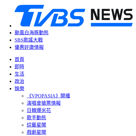
颱風白海豚動態
SBS歌謠大戰
優惠好康情報
首頁
即時
生活
政治
娛樂
《VPOPASIA》開播
演唱會搶票情報
日韓爆米花
歌手動態
綜藝星聞
戲劇星聞