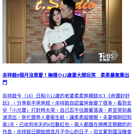
余祥銓8個月沒恩愛！撫摸小12歲妻大開玩笑 柔柔暴氣衝出
門
余祥銓今（18）日和小12歲的老婆柔柔進棚錄JET《命運好好
玩》，分享新手爸爸經。余祥銓自認當爸後變了很多，看到女
兒「小元寶」打針時大哭，自己忍不住跟著落淚，甚至哭到鼻
涕流出，急忙跟旁人要衛生紙，讓柔柔超傻眼。夫妻倆剛回到
家2天，已收到余天的6位數紅包，兩人都還在適應定期餵奶的
作息，余祥銓已開始想念月子中心的日子，坦言累到還沒機會