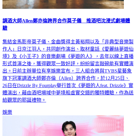
調酒大師Allen鄭亦倫跨界合作莫子儀 推酒吧沈浸式劇場體
驗
集結金馬影帝莫子儀、金曲獎得主黃裕翔以及「非典型音樂製
作人」日京江羽人，共同創作演出、取材童話《愛麗絲夢遊仙
境》及《小王子》的音樂劇場《夢遊的人》，去年以線上直播
形式首演之後，獲得觀眾一致好評，紛紛留言敲碗能有實體演
出。日前主辦單位有享娛樂宣布，三人組合將與TVBS星藝象
旗下冠軍調酒大師鄭亦倫（Allen）跨界合作，於12月25日、
26日在Drizzle By Fourplay舉行首次《夢遊的人feat. Drizzle》實
體演出，藉由酒吧場域中夢境般虛實交錯的獨特體驗，作為送
給觀眾的耶誕禮物。
娛樂