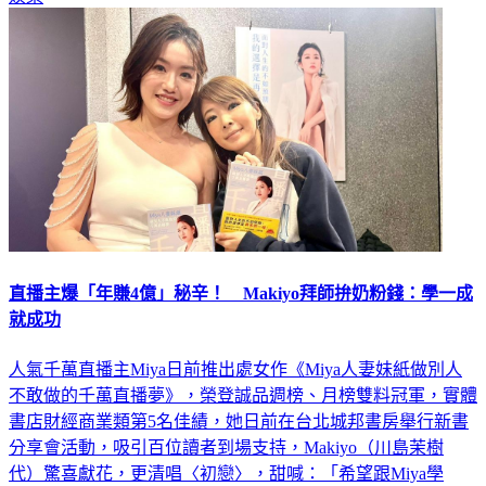
直播主爆「年賺4億」秘辛！ Makiyo拜師拚奶粉錢：學一成
就成功
人氣千萬直播主Miya日前推出處女作《Miya人妻妹紙做別人
不敢做的千萬直播夢》，榮登誠品週榜、月榜雙料冠軍，實體
書店財經商業類第5名佳績，她日前在台北城邦書房舉行新書
分享會活動，吸引百位讀者到場支持，Makiyo（川島茉樹
代）驚喜獻花，更清唱〈初戀〉，甜喊：「希望跟Miya學