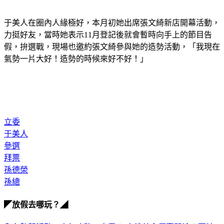
于美人在圈內人緣極好，本月初她出席張文綺新店開幕活動，
力挺好友，當時她表示11月登記後就會暫時向手上的節目告
假，拚選戰，現場也邀約張文綺參與她的造勢活動，「我現在
氣勢一片大好！造勢的時候來好不好！」
立委
于美人
參選
拜票
孫德榮
孫總
◤放假去哪玩？◢