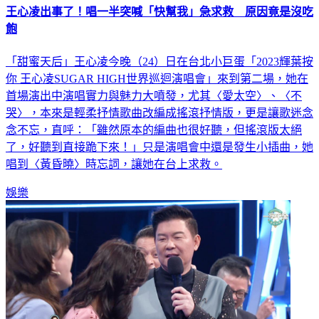
王心凌出事了！唱一半突喊「快幫我」急求救 原因竟是沒吃
飽
「甜蜜天后」王心凌今晚（24）日在台北小巨蛋「2023輝葉按
你 王心凌SUGAR HIGH世界巡迴演唱會」來到第二場，她在
首場演出中演唱實力與魅力大噴發，尤其〈愛太空〉、〈不
哭〉，本來是輕柔抒情歌曲改編成搖滾抒情版，更是讓歌迷念
念不忘，直呼：「雖然原本的編曲也很好聽，但搖滾版太絕
了，好聽到直接跪下來！」只是演唱會中還是發生小插曲，她
唱到〈黃昏曉〉時忘詞，讓她在台上求救。
娛樂