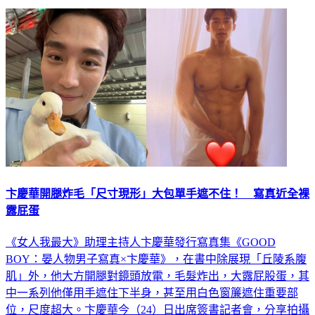
卞慶華開腿炸毛「尺寸現形」大包單手遮不住！ 寫真近全裸
露屁蛋
《女人我最大》助理主持人卞慶華發行寫真集《GOOD
BOY：晏人物男子寫真×卞慶華》，在書中除展現「丘陵系腹
肌」外，他大方開腿對鏡頭放電，毛髮炸出，大露屁股蛋，其
中一系列他僅用手遮住下半身，甚至用白色窗簾遮住重要部
位，尺度超大。卞慶華今（24）日出席簽書記者會，分享拍攝