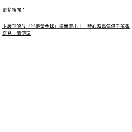
更多新聞：
卞慶華解放「半邊黃金球」畫面流出！　藍心湄霸氣借千萬香
奈兒：隨便玩