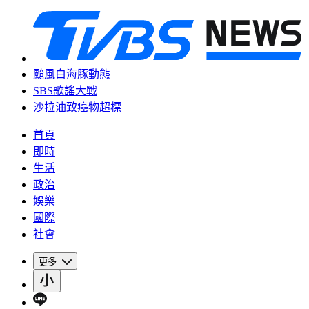
颱風白海豚動態
SBS歌謠大戰
沙拉油致癌物超標
首頁
即時
生活
政治
娛樂
國際
社會
更多