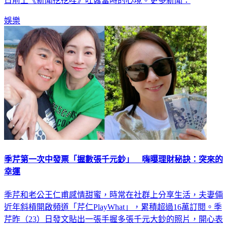
日前上《新聞挖挖哇》吐露當時的心境。更多新聞：
娛樂
季芹第一次中發票「握數張千元鈔」 嗨曝理財秘訣：突來的
幸運
季芹和老公王仁甫感情甜蜜，時常在社群上分享生活，夫妻倆
近年斜槓開啟頻道「芹仁PlayWhat」，累積超過16萬訂閱。季
芹昨（23）日發文貼出一張手握多張千元大鈔的照片，開心表