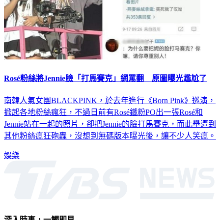
Rosé粉絲將Jennie臉「打馬賽克」網罵翻 原圖曝光尷尬了
南韓人氣女團BLACKPINK，於去年進行《Born Pink》巡演，
掀起各地粉絲瘋狂，不過日前有Rosé鐵粉PO出一張Rosé和
Jennie站在一起的照片，卻把Jennie的臉打馬賽克，而此舉遭到
其他粉絲瘋狂砲轟，沒想到無碼版本曝光後，讓不少人笑瘋。
娛樂
深入時事，一觸即見