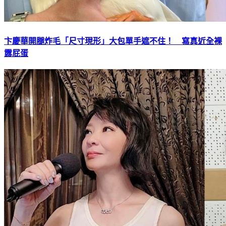
卞慶華開腿炸毛「尺寸現形」大包單手遮不住！ 寫真近全裸
露屁蛋