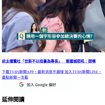
前主播驚吐「世新不以唸書為專長」 曾國城怒吼：閉嘴
下載TVBS新聞APP，最新消息不漏接
加入TVBS新聞LINE，
重點新聞一次看
延伸閱讀