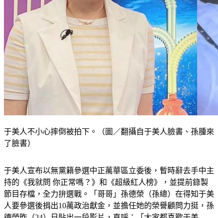
于美人不小心摔倒被拍下。（圖／翻攝自于美人臉書、孫腫來
了臉書）
于美人宣布以無黨籍參選中正萬華區立委後，暫時辭去手中主
持的《我就問 你正常嗎？》和《超級紅人榜》，並提前錄製
節目存檔，全力拚選戰。「哥哥」孫德榮（孫總）在得知于美
人要參選後捐出10萬政治獻金，並擔任她的榮譽顧問力挺，孫
德榮昨（24）日貼出一段影片，直呼：「大家都喜歡于美