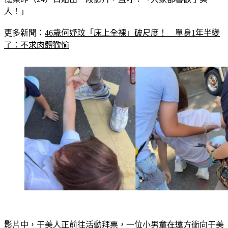
人！」
更多新聞：
46歲何妤玟「床上全裸」破尺度！　單身1年半變
了：不求肉體歡愉
影片中，于美人正前往活動拜票，一位小男童在遠方衝向于美