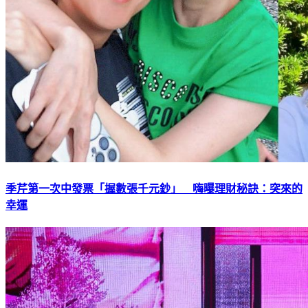
季芹第一次中發票「握數張千元鈔」 嗨曝理財秘訣：突來的
幸運