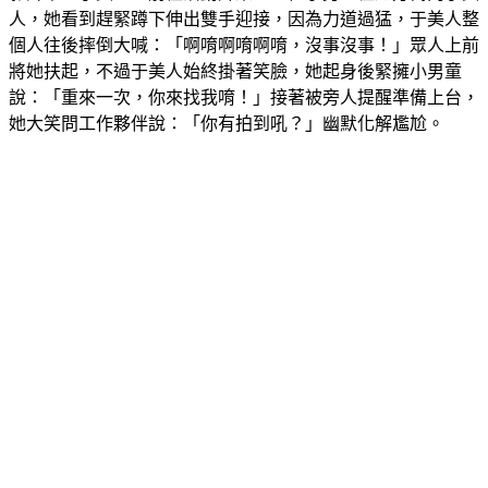
人，她看到趕緊蹲下伸出雙手迎接，因為力道過猛，于美人整
個人往後摔倒大喊：「啊唷啊唷啊唷，沒事沒事！」眾人上前
將她扶起，不過于美人始終掛著笑臉，她起身後緊擁小男童
說：「重來一次，你來找我唷！」接著被旁人提醒準備上台，
她大笑問工作夥伴說：「你有拍到吼？」幽默化解尷尬。