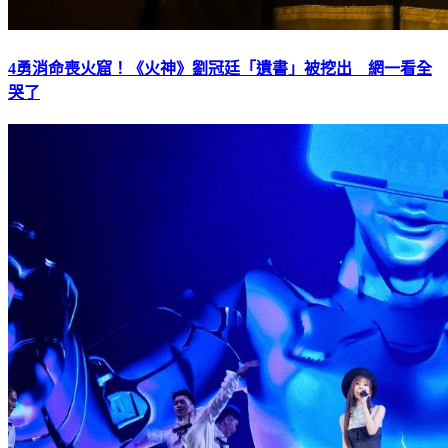
4勇消命喪火窟！《火神》劉冠廷「遺書」被挖出 網一看全
哭了