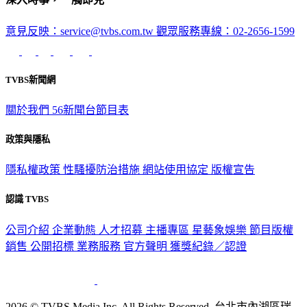
意見反映：service@tvbs.com.tw
觀眾服務專線：02-2656-1599
TVBS新聞網
關於我們
56新聞台節目表
政策與隱私
隱私權政策
性騷擾防治措施
網站使用協定
版權宣告
認識 TVBS
公司介紹
企業動態
人才招募
主播專區
星藝象娛樂
節目版權
銷售
公開招標
業務服務
官方聲明
獲獎紀錄／認證
2026 © TVBS Media Inc. All Rights Reserved. 台北市內湖區瑞