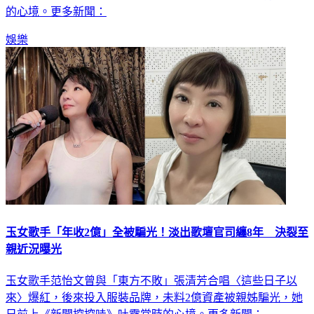
的心境。更多新聞：
娛樂
玉女歌手「年收2億」全被騙光！淡出歌壇官司纏8年 決裂至
親近況曝光
玉女歌手范怡文曾與「東方不敗」張清芳合唱〈這些日子以
來〉爆紅，後來投入服裝品牌，未料2億資產被親姊騙光，她