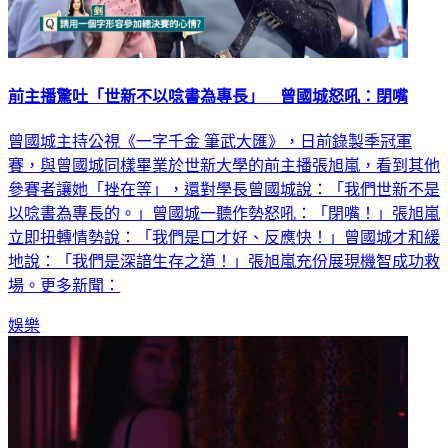
前主播驚吐「世新不以唸書為專長」 曾國城怒吼：閉嘴
曾國城主持公視《一字千金 筆武大匯》，日前錄製季冠軍
賽，與曾國城同樣畢業於世新大學的前主播張旭嵐，看到其他
參賽者讓她「挫在等」，還對學長曾國城說：「我們世新不是
以唸書為專長的。」曾國城一聽作勢怒吼：「閉嘴！」張旭嵐
立即扭轉情勢說：「我們是口才好、反應快！」曾國城才和緩
地說：「我們是深諳生存之道！」張旭嵐充份展現機智成功救
場。更多新聞：
娛樂