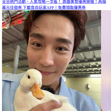
全台熱門活動、人氣攻略一次看！
高雄美食優惠開搶！再抽
萬元住宿券
下載食尚玩家APP！免費領取優惠券