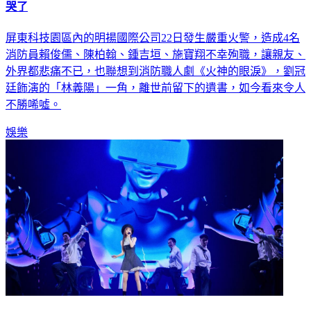
哭了
屏東科技園區內的明揚國際公司22日發生嚴重火警，造成4名
消防員賴俊儒、陳柏翰、鍾吉垣、施寶翔不幸殉職，讓親友、
外界都悲痛不已，也聯想到消防職人劇《火神的眼淚》，劉冠
廷飾演的「林義陽」一角，離世前留下的遺書，如今看來令人
不勝唏噓。
娛樂