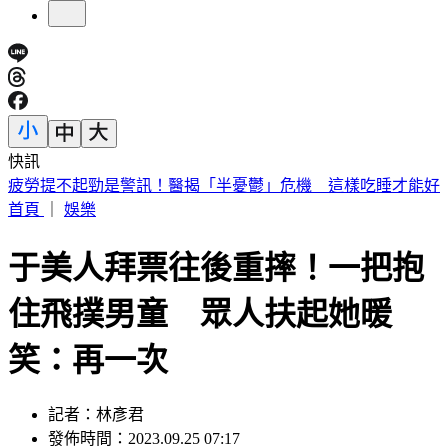
快訊
金價「這時」有望突破5000美元 瑞銀曝3大利多關鍵
首頁
｜
娛樂
于美人拜票往後重摔！一把抱
住飛撲男童 眾人扶起她暖
笑：再一次
記者：林彥君
發佈時間：2023.09.25 07:17