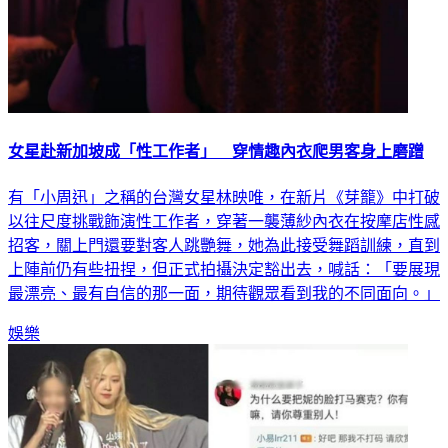
女星赴新加坡成「性工作者」 穿情趣內衣爬男客身上磨蹭
有「小周迅」之稱的台灣女星林映唯，在新片《芽籠》中打破
以往尺度挑戰飾演性工作者，穿著一襲薄紗內衣在按摩店性感
招客，關上門還要對客人跳艷舞，她為此接受舞蹈訓練，直到
上陣前仍有些扭捏，但正式拍攝決定豁出去，喊話：「要展現
最漂亮、最有自信的那一面，期待觀眾看到我的不同面向。」
娛樂