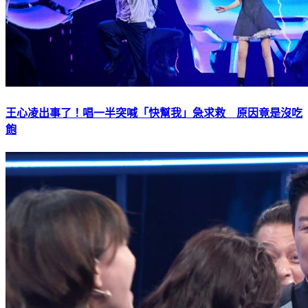
王心凌出事了！唱一半突喊「快幫我」急求救 原因竟是沒吃
飽