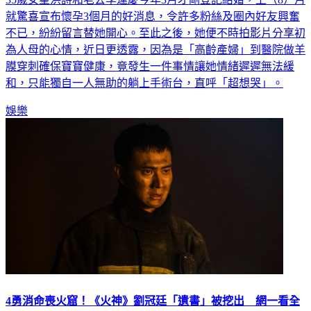
就驚喜宣布懷孕3個月的好消息，令許多粉絲及圈內好友興奮
不已，紛紛留言替她開心。至此之後，她便不時拍影片分享初
為人母的心情，近日更透露，因為是「高齡產婦」到醫院做羊
膜穿刺確保寶寶健康，竟發生一件事情讓她情緒遲遲無法緩
和，只能獨自一人無助的躺上手術台，直呼「超想哭」。
娛樂
4勇消命喪火窟！《火神》劉冠廷「遺書」被挖出 網一看全