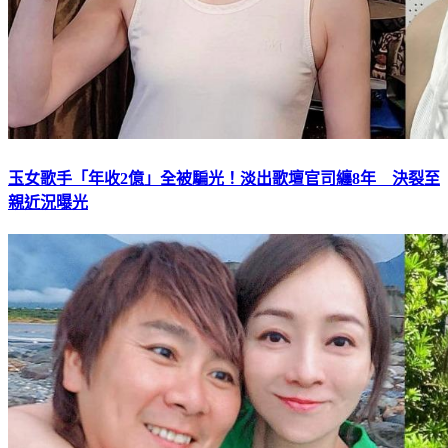
玉女歌手「年收2億」全被騙光！淡出歌壇官司纏8年 決裂至
親近況曝光