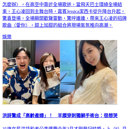
怎麼辦〉，在高空中靠近全場歌迷，當飛天巴士環繞全場結
束，王心凌回到主舞台時，嘉賓Jessica潔西卡從升降台升起，
驚喜登場，全場瞬間歡聲雷動，驚呼連連，帶來王心凌的招牌
歌曲〈愛你〉，甜上加甜的組合將現場氣氛推向高潮。
娛樂
洪詩驚成「高齡產婦」！ 羊膜穿刺獨躺手術台：很想哭
35歲女星洪詩和老公李運慶今年3月才剛登記結婚，上（8）月