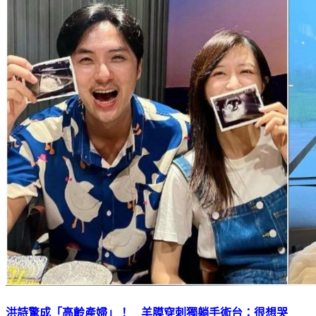
洪詩驚成「高齡產婦」！ 羊膜穿刺獨躺手術台：很想哭