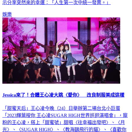
示分享突然來的幸運：「人生第一次中統一發票。」
娛樂
Jessica來了！合體王心凌大跳〈愛你〉 改良制服美成這樣
「甜蜜天后」王心凌今晚（24）日舉辦第二場台北小巨蛋
「2023輝葉按你 王心凌SUGAR HIGH世界巡迴演唱會」，寵
粉的王心凌，搭上「甜蜜號」甜唱〈往幸福出發吧〉、〈月
光〉、〈SUGAR HIGH〉、〈教海鷗飛行的貓〉、〈喜歡你