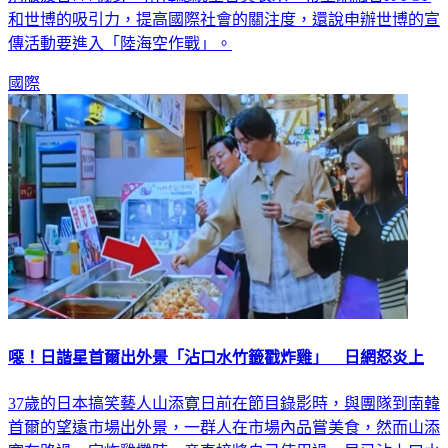
別版波音777機身，南韓總統室官員表示，希望能融合K-POP
和世博的吸引力，提高國際社會的關注度，還說申辦世博的宣
傳活動要進入「陸海空作戰」。
國際
噁！日諧星首爾出外景「沾口水竹籤戳炸雞」 日網怒炎上
37歲的日本搞笑藝人山添寛日前在節目錄影時，與團隊到南韓