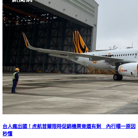
台人瘋出國！虎航首爾限時促銷機票竟還有剩 內行曝一原因