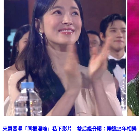
宋慧喬曬「同框湯唯」私下影片 雙后緣分曝：睽違15年相遇