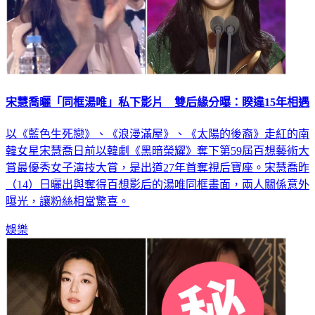
宋慧喬曬「同框湯唯」私下影片 雙后緣分曝：睽違15年相遇
以《藍色生死戀》、《浪漫滿屋》、《太陽的後裔》走紅的南
韓女星宋慧喬日前以韓劇《黑暗榮耀》奪下第59屆百想藝術大
賞最優秀女子演技大賞，是出道27年首奪視后寶座。宋慧喬昨
（14）日曬出與奪得百想影后的湯唯同框畫面，兩人關係意外
曝光，讓粉絲相當驚喜。
娛樂