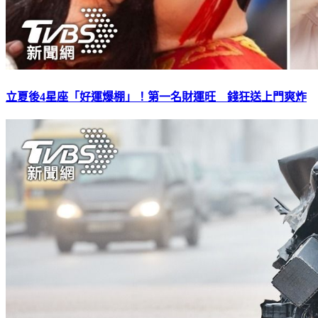
立夏後4星座「好運爆棚」！第一名財運旺 錢狂送上門爽炸