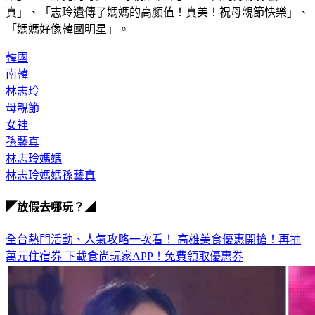
樂」、「漂亮的母女， 母親節快樂」、「真的好像孫藝
真」、「志玲遺傳了媽媽的高顏值！真美！祝母親節快樂」、
「媽媽好像韓國明星」。
韓國
南韓
林志玲
母親節
女神
孫藝真
林志玲媽媽
林志玲媽媽孫藝真
◤放假去哪玩？◢
全台熱門活動、人氣攻略一次看！
高雄美食優惠開搶！再抽
萬元住宿券
下載食尚玩家APP！免費領取優惠券