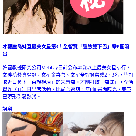
才輾壓喬妹登最美女星第3！全智賢「腫臉雙下巴」零P圖流
出
韓國數據研究公司Metabay日前公布40歲以上最美女星排行，
女神孫藝真奪冠，女星金喜善、女星全智賢榮獲2、3名，皆打
敗近日奪下「百想視后」的宋慧喬。才剛打敗「喬妹」，全智
賢昨（11）日出席活動，比愛心賣萌，無P圖畫面曝光，雙下
巴現形引發熱議。
娛樂