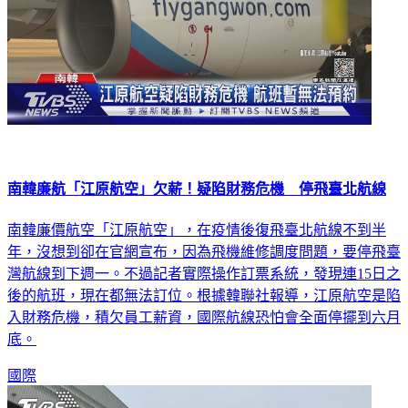
南韓廉航「江原航空」欠薪！疑陷財務危機 停飛臺北航線
南韓廉價航空「江原航空」，在疫情後復飛臺北航線不到半
年，沒想到卻在官網宣布，因為飛機維修調度問題，要停飛臺
灣航線到下週一。不過記者實際操作訂票系統，發現連15日之
後的航班，現在都無法訂位。根據韓聯社報導，江原航空是陷
入財務危機，積欠員工薪資，國際航線恐怕會全面停擺到六月
底。
國際