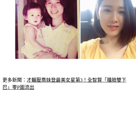
更多新聞：
才輾壓喬妹登最美女星第3！全智賢「腫臉雙下
巴」零P圖流出