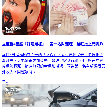
立夏後4星座「好運爆棚」！第一名財運旺 錢狂送上門爽炸
本月6日是24節氣之一的「立夏」，立夏已經過去，氣溫也逐
漸升高，天氣變得更加炎熱，命理專家艾菲爾，4星座在立夏
後運勢翻漲，擁有無限的幸運和機遇，預告第一名有望獲得意
外收入，財運噴發。
生活