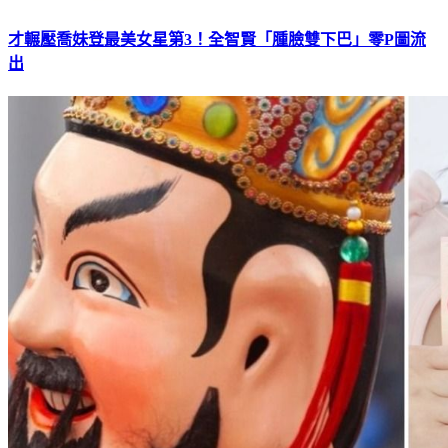
才輾壓喬妹登最美女星第3！全智賢「腫臉雙下巴」零P圖流
出