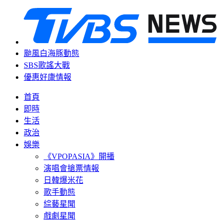
颱風白海豚動態
SBS歌謠大戰
優惠好康情報
首頁
即時
生活
政治
娛樂
《VPOPASIA》開播
演唱會搶票情報
日韓爆米花
歌手動態
綜藝星聞
戲劇星聞