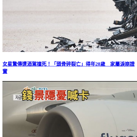
女星驚傳遭酒駕撞死！「頭骨碎裂亡」得年28歲 家屬淚崩證
實