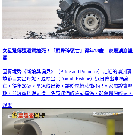
女星驚傳遭酒駕撞死！「頭骨碎裂亡」得年28歲 家屬淚崩證
實
因實境秀《新娘與偏見》（Bride and Prejudice）走紅的澳洲實
境節目女星丹妮．厄絲金（Dan nii Erskine）近日傳出車禍身
亡，得年28歲。噩耗傳出後，讓粉絲們悲慟不已。家屬證實噩
耗，並透露丹妮是遭一名高速酒醉駕駛撞傷，悲傷還原經過。
娛樂