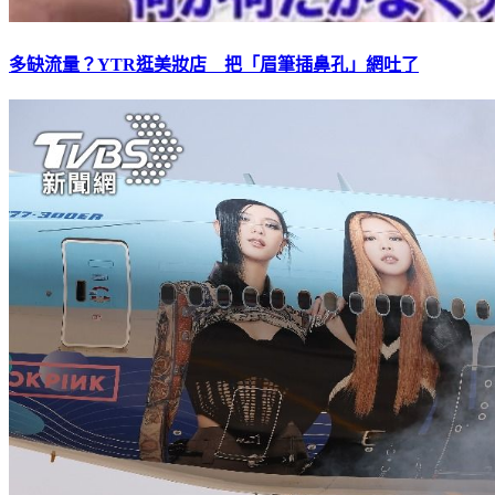
多缺流量？YTR逛美妝店 把「眉筆插鼻孔」網吐了