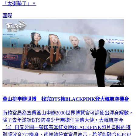
影片，讓網友們直呼實在太不衛生，紛紛砲轟他們「噁心」、
「太衝擊了」。
國際
釜山拚申辦世博 找完BTS換BLACKPINK登大韓航空機身
南韓當局為宣傳釜山申辦2030世界博覽會可謂使出渾身解數，
除了去年邀請BTS防彈少年團擔任宣傳大使，大韓航空今
（4）日又公開一架印有當紅女團BLACKPINK照片塗裝的特