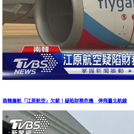
南韓廉航「江原航空」欠薪！疑陷財務危機 停飛臺北航線