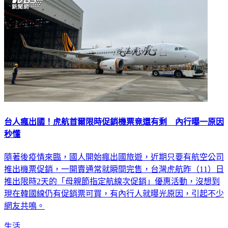
台人瘋出國！虎航首爾限時促銷機票竟還有剩 內行曝一原因
秒懂
隨著後疫情來臨，國人開始瘋出國旅遊，近期只要有航空公司
推出機票促銷，一開賣通常就瞬間完售，台灣虎航昨（11）日
推出限時2天的「母親節指定航線次促銷」優惠活動，沒想到
現在韓國線仍有促銷票可買，有內行人就曝光原因，引起不少
網友共鳴。