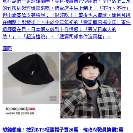
首爾的望遠市場出外景，一群人在市場內品嘗美食，然而山添
寛在路過一家炸雞攤時，竟直接將自己使用過、早已沾上口水
的竹籤插起炸雞拿來吃，儘管店主馬上制止：「不行、不行」
但山添寛嘻皮笑臉說：「很好吃！」事後也未道歉，節目片段
在網路上引發炎上。由於今年年初的「壽司郎惡搞少年」事件
還歷歷在目，日本網友感到十分憤怒：「丟光日本人的
臉！」、「超沒禮貌」、「跟壽司郎事件沒兩樣」。
國際