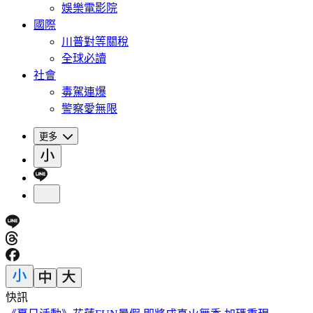
娛樂電影院
國際
川普對等關稅
全球必讀
社會
毒駕連爆
警察愛無限
更多
快訊