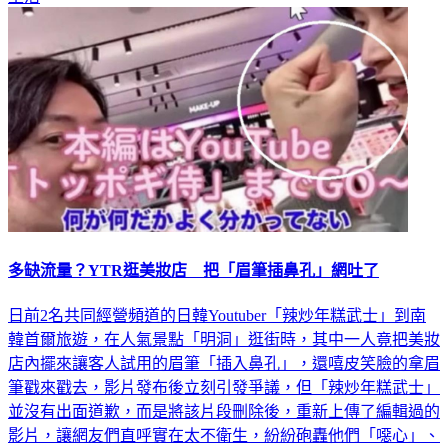
生活
多缺流量？YTR逛美妝店 把「眉筆插鼻孔」網吐了
日前2名共同經營頻道的日韓Youtuber「辣炒年糕武士」到南
韓首爾旅遊，在人氣景點「明洞」逛街時，其中一人竟把美妝
店內擺來讓客人試用的眉筆「插入鼻孔」，還嘻皮笑臉的拿眉
筆戳來戳去，影片發布後立刻引發爭議，但「辣炒年糕武士」
並沒有出面道歉，而是將該片段刪除後，重新上傳了編輯過的