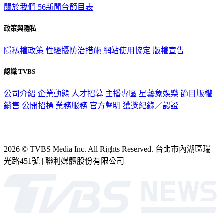
關於我們
56新聞台節目表
政策與隱私
隱私權政策
性騷擾防治措施
網站使用協定
版權宣告
認識 TVBS
公司介紹
企業動態
人才招募
主播專區
星藝象娛樂
節目版權
銷售
公開招標
業務服務
官方聲明
獲獎紀錄／認證
2026 © TVBS Media Inc. All Rights Reserved. 台北市內湖區瑞
光路451號 | 聯利媒體股份有限公司