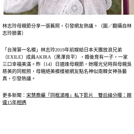
林志玲母親節分享一張舊照，引發網友熱議。（圖／翻攝自林
志玲臉書）
「台灣第一名模」林志玲2019年前嫁給日本天團放浪兄弟
（EXILE）成員AKIRA（黑澤良平），婚後育有一子，一家
三口幸福美滿。昨（14）日適逢母親節，她曝光兒時與母親吳
慈美的同框照，母親絕美模樣被網友點名神似南韓女神孫藝
真，引發熱議。
更多新聞：
宋慧喬曬「同框湯唯」私下影片　雙后緣分曝：睽
違15年相遇