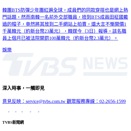
想錢想瘋！撿到BTS柾國帽子賣20萬 韓政府職員挨罰2萬
韓團BTS防彈少年團紅遍全球，成員們的同款穿搭也是網上熱
門話題，然而南韓一名前外交部職員，撿到BTS成員田柾國戴
過的帽子，竟然將其放到二手網站上拍賣，還大言不慚開價1
千萬韓元（約新台幣23萬元），韓媒今（3日）報導，該名職
員上個月已被法院開罰100萬韓元（約新台幣2.3萬元）。
娛樂
深入時事，一觸即見
意見反映：service@tvbs.com.tw
觀眾服務專線：02-2656-1599
TVBS新聞網