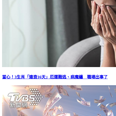
當心！3生肖「連衰16天」厄運難逃、病魔纏 職場出事了