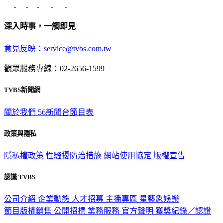
深入時事，一觸即見
意見反映：service@tvbs.com.tw
觀眾服務專線：02-2656-1599
TVBS新聞網
關於我們
56新聞台節目表
政策與隱私
隱私權政策
性騷擾防治措施
網站使用協定
版權宣告
認識 TVBS
公司介紹
企業動態
人才招募
主播專區
星藝象娛樂
節目版權銷售
公開招標
業務服務
官方聲明
獲獎紀錄／認證
2026 © TVBS Media Inc. All Rights Reserved. 台北市內湖區瑞