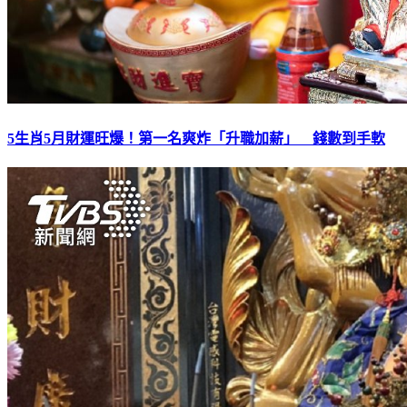
5生肖5月財運旺爆！第一名爽炸「升職加薪」 錢數到手軟