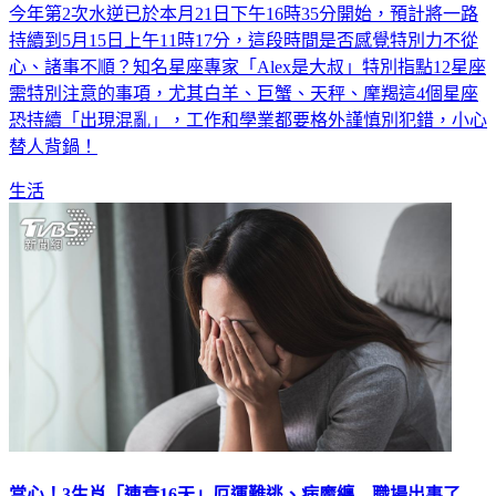
持續到5月15日上午11時17分，這段時間是否感覺特別力不從
心、諸事不順？知名星座專家「Alex是大叔」特別指點12星座
需特別注意的事項，尤其白羊、巨蟹、天秤、摩羯這4個星座
恐持續「出現混亂」，工作和學業都要格外謹慎別犯錯，小心
替人背鍋！
生活
當心！3生肖「連衰16天」厄運難逃、病魔纏 職場出事了