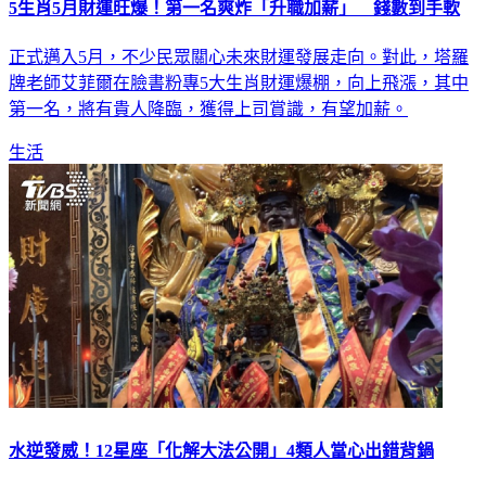
正式邁入5月，不少民眾關心未來財運發展走向。對此，塔羅
牌老師艾菲爾在臉書粉專5大生肖財運爆棚，向上飛漲，其中
第一名，將有貴人降臨，獲得上司賞識，有望加薪。
生活
水逆發威！12星座「化解大法公開」4類人當心出錯背鍋
今年第2次水逆已於本月21日下午16時35分開始，預計將一路