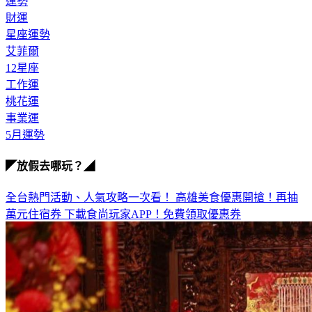
財運
星座運勢
艾菲爾
12星座
工作運
桃花運
事業運
5月運勢
◤放假去哪玩？◢
全台熱門活動、人氣攻略一次看！
高雄美食優惠開搶！再抽
萬元住宿券
下載食尚玩家APP！免費領取優惠券