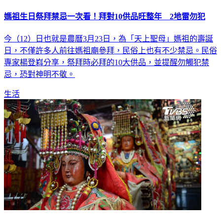
媽祖生日祭拜禁忌一次看！拜對10供品旺整年 2地雷勿犯
今（12）日也就是農曆3月23日，為「天上聖母」媽祖的壽誕
日，不僅許多人前往媽祖廟參拜，民俗上也有不少禁忌。民俗
專家楊登嵙分享，祭拜時必拜的10大供品，並提醒勿觸犯禁
忌，恐對神明不敬。
生活
今媽祖生日必備6供品！吉時曝「3類人快拜」 桃花事業旺炸