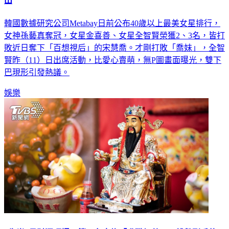
韓國數據研究公司Metabay日前公布40歲以上最美女星排行，
女神孫藝真奪冠，女星金喜善、女星全智賢榮獲2、3名，皆打
敗近日奪下「百想視后」的宋慧喬。才剛打敗「喬妹」，全智
賢昨（11）日出席活動，比愛心賣萌，無P圖畫面曝光，雙下
巴現形引發熱議。
娛樂
5生肖5月財運旺爆！第一名爽炸「升職加薪」 錢數到手軟