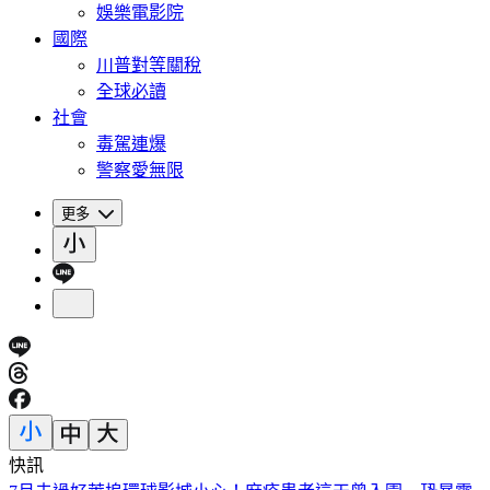
娛樂電影院
國際
川普對等關稅
全球必讀
社會
毒駕連爆
警察愛無限
更多
快訊