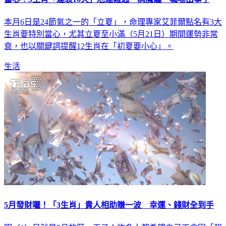
本月6日是24節氣之一的「立夏」，命理專家艾菲爾點名有3大
生肖要特別當心，尤其立夏至小滿（5月21日）期間運勢非常
衰，也以關鍵詞提醒12生肖在「初夏要小心」。
生活
5月發財囉！「3生肖」貴人相助賺一波 幸運、錢財全到手
明（1）日就是5月的第一天了！許多人都希望自己不會因「報