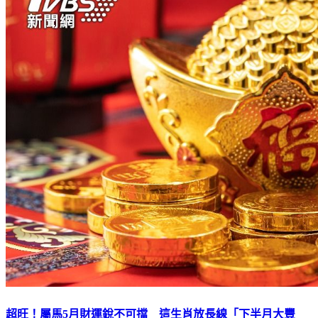
超旺！屬馬5月財運銳不可擋 這生肖放長線「下半月大豐
收」