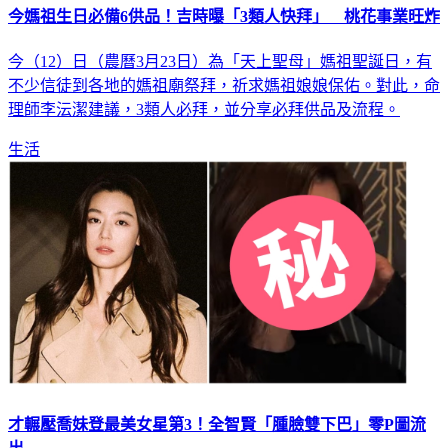
今（12）日（農曆3月23日）為「天上聖母」媽祖聖誕日，有
不少信徒到各地的媽祖廟祭拜，祈求媽祖娘娘保佑。對此，命
理師李沄潔建議，3類人必拜，並分享必拜供品及流程。
生活
才輾壓喬妹登最美女星第3！全智賢「腫臉雙下巴」零P圖流
出