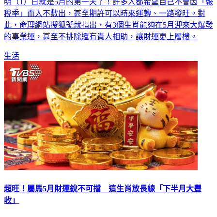
稅季」而入不敷出，甚至期許可以時來運轉、一路發旺。對
此，命理網站搜狐號就指出，有3個生肖能夠在5月迎來大爆發
的事業運，甚至不排除還有貴人相助，讓財運更上層樓。
生活
超旺！屬馬5月財運銳不可擋 這生肖放長線「下半月大豐
收」
2023年即將過完三分之一，新的月份帶來新氣象，財神爺隨時