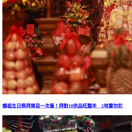
媽祖生日祭拜禁忌一次看！拜對10供品旺整年 2地雷勿犯