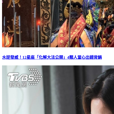
水逆發威！12星座「化解大法公開」4類人當心出錯背鍋