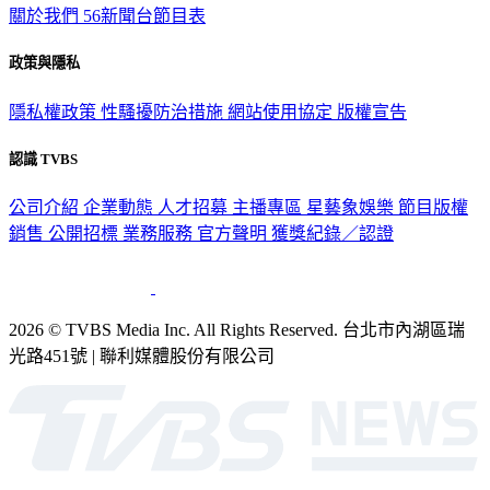
政策與隱私
隱私權政策
性騷擾防治措施
網站使用協定
版權宣告
認識 TVBS
公司介紹
企業動態
人才招募
主播專區
星藝象娛樂
節目版權
銷售
公開招標
業務服務
官方聲明
獲獎紀錄／認證
2026 © TVBS Media Inc. All Rights Reserved. 台北市內湖區瑞
光路451號 | 聯利媒體股份有限公司