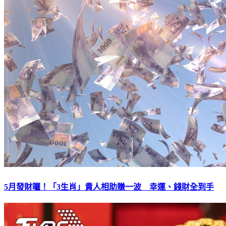
5月發財囉！「3生肖」貴人相助賺一波 幸運、錢財全到手