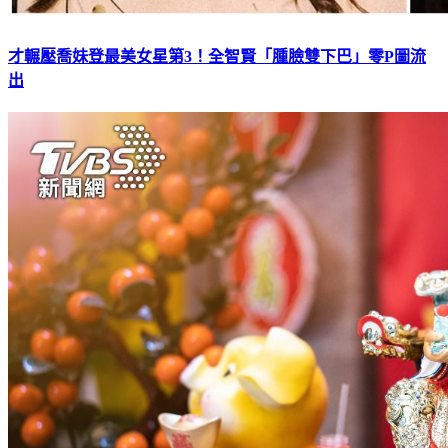
才輾壓喬妹登最美女星第3！全智賢「腫臉雙下巴」零P圖流
出