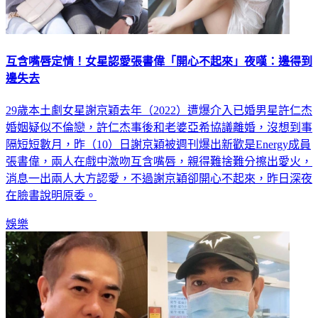
互含嘴唇定情！女星認愛張書偉「開心不起來」夜嘆：邊得到
邊失去
29歲本土劇女星謝京穎去年（2022）遭爆介入已婚男星許仁杰
婚姻疑似不倫戀，許仁杰事後和老婆亞希協議離婚，沒想到事
隔短短數月，昨（10）日謝京穎被週刊爆出新歡是Energy成員
張書偉，兩人在戲中激吻互含嘴唇，親得難捨難分擦出愛火，
消息一出兩人大方認愛，不過謝京穎卻開心不起來，昨日深夜
在臉書說明原委。
娛樂