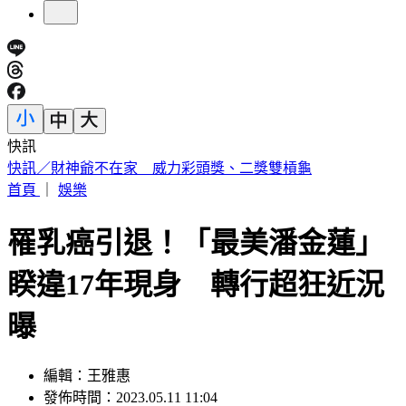
快訊
穿UNIQLO AIRism發現不涼了？網見「1關鍵」驚呆
首頁
｜
娛樂
罹乳癌引退！「最美潘金蓮」
睽違17年現身 轉行超狂近況
曝
編輯：王雅惠
發佈時間：2023.05.11 11:04