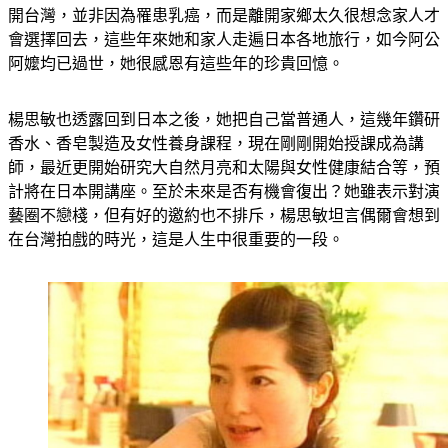
開台灣，並非因為罹患乳癌，而是離開家鄉太久很想念家人才
會選擇回去，這些年來她和家人走遍日本各地旅行，如今阿公
阿嬤均已過世，她很感恩有這些年的珍貴回憶。
楊思敏也透露回到日本之後，她把自己當普通人，這幾年鑽研
香水、香皂製造及女性養身課程，現在剛剛開始授課成為講
師，最近更開始研究大自然月亮和太陽與女性健康結合等，預
計將在日本開講座。至於未來是否有機會復出？她雖表示對演
藝圈不戀棧，但有好的邀約也不排斥，楊思敏坦言偶爾會想到
在台灣拍戲的時光，這是人生中很重要的一段。