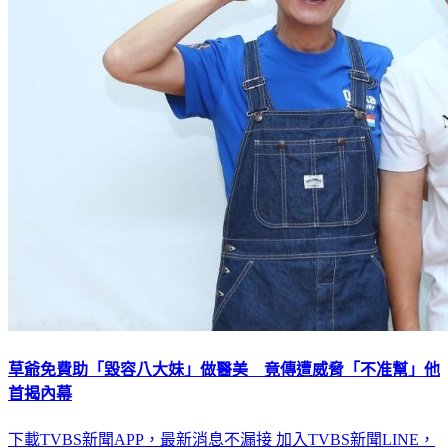
草爺免費助「毀容八大妹」做醫美 竟傳遭威脅「不准幫」他
首揭內幕
下載TVBS新聞APP，最新消息不漏接
加入TVBS新聞LINE，