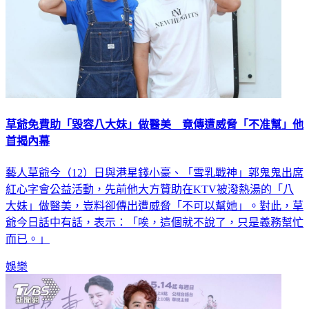
草爺免費助「毀容八大妹」做醫美 竟傳遭威脅「不准幫」他
首揭內幕
藝人草爺今（12）日與港星錢小豪、「雪乳戰神」郭鬼鬼出席
紅心字會公益活動，先前他大方贊助在KTV被潑熱湯的「八
大妹」做醫美，豈料卻傳出遭威脅「不可以幫她」。對此，草
爺今日話中有話，表示：「唉，這個就不說了，只是義務幫忙
而已。」
娛樂