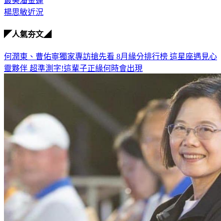
最美潘金蓮
楊思敏近況
◤人氣夯文◢
何潤東、曹佑寧獨家專訪搶先看
8月緣分排行榜 這星座遇見心
靈夥伴
超準測字!這輩子正緣何時會出現