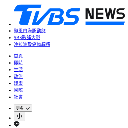
颱風白海豚動態
SBS歌謠大戰
沙拉油致癌物超標
首頁
即時
生活
政治
娛樂
國際
社會
更多