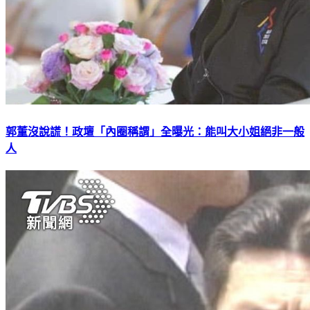
郭董沒說謊！政壇「內圈稱謂」全曝光：能叫大小姐絕非一般
人