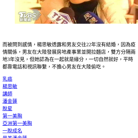
而被問到感情，楊思敏透露和男友交往22年沒有結婚，因為疫
情關係，男友在大陸發展房地產事業並開拉麵店，雙方分隔兩
地3年沒見，但她認為在一起就是緣分，一切自然就好，平時
都靠電話和視訊聯繫，不擔心男友在大陸偷吃。
乳癌
楊思敏
講師
潘金蓮
脫星
第一美胸
亞洲第一美胸
一脫成名