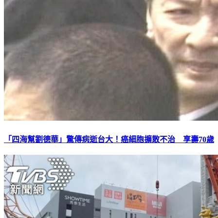
「四海幫劉德華」驚傳病逝台大！癌細胞擴散不治 享壽70歲