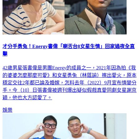
才分手勇兔！Energy書偉「喇舌台8女星生情」回家過夜全直
擊
42歲男星張書偉是男團Energy的成員之一，2021年因為拍《我
的婆婆怎麼那麼可愛》和女星勇兔（林筳諭）擦出愛火，原本
穩定交往2年都已論及婚嫁，怎料去年（2022）9月宣布情變分
手。今（10）日張書偉被週刊爆出疑似假戲真愛同劇女星謝京
穎，他也大方認愛了。
娛樂