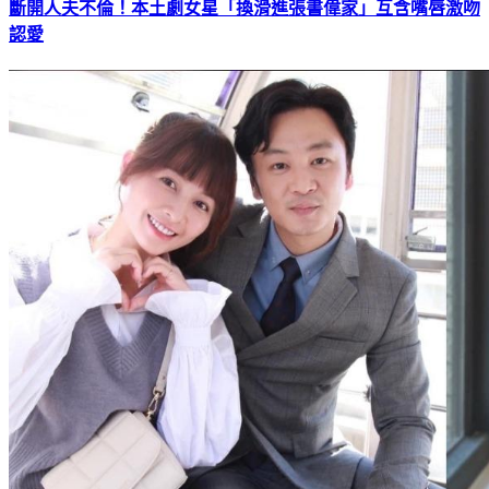
斷開人夫不倫！本土劇女星「換滑進張書偉家」互含嘴唇激吻
認愛