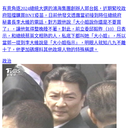
有意角逐2024總統大選的鴻海集團創辦人郭台銘，近期緊咬政
府阻擋購買BNT疫苗，日前他發文透露當初接到時任總統府
秘書長李大維的電話，對方跟他說「大小姐說你還是不要買
了」，讓他氣得整晚睡不著。對此，前立委邱毅昨（10）日表
示，和總統蔡英文相熟的人，私底下都叫她「大小姐」，所以
當郭一提到李大維說是「大小姐指示」，明眼人就知八九不離
十了，他更加碼爆料其他政壇人物的特殊稱謂。
政治