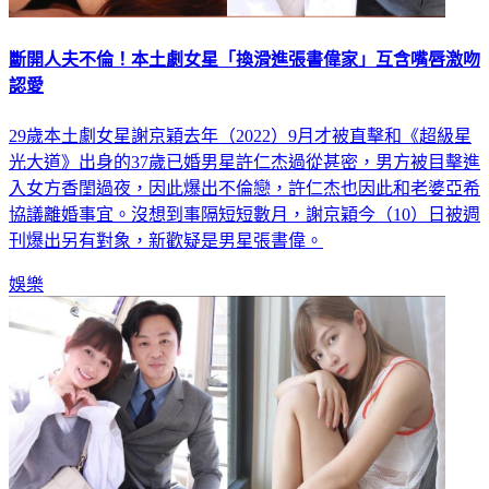
斷開人夫不倫！本土劇女星「換滑進張書偉家」互含嘴唇激吻
認愛
29歲本土劇女星謝京穎去年（2022）9月才被直擊和《超級星
光大道》出身的37歲已婚男星許仁杰過從甚密，男方被目擊進
入女方香閨過夜，因此爆出不倫戀，許仁杰也因此和老婆亞希
協議離婚事宜。沒想到事隔短短數月，謝京穎今（10）日被週
刊爆出另有對象，新歡疑是男星張書偉。
娛樂