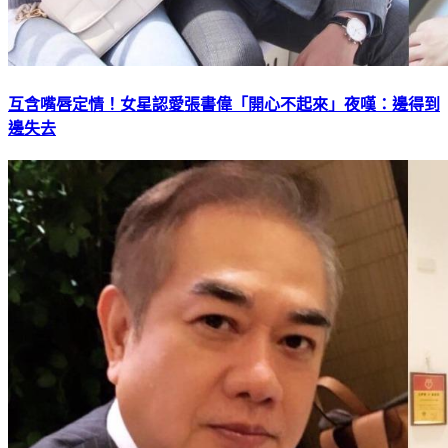
互含嘴唇定情！女星認愛張書偉「開心不起來」夜嘆：邊得到
邊失去