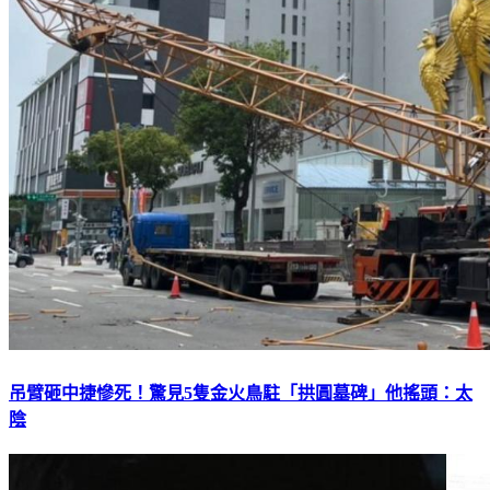
吊臂砸中捷慘死！驚見5隻金火鳥駐「拱圓墓碑」他搖頭：太
陰