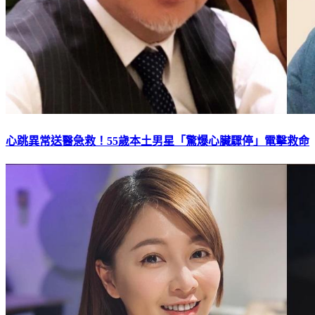
心跳異常送醫急救！55歲本土男星「驚爆心臟驟停」電擊救命