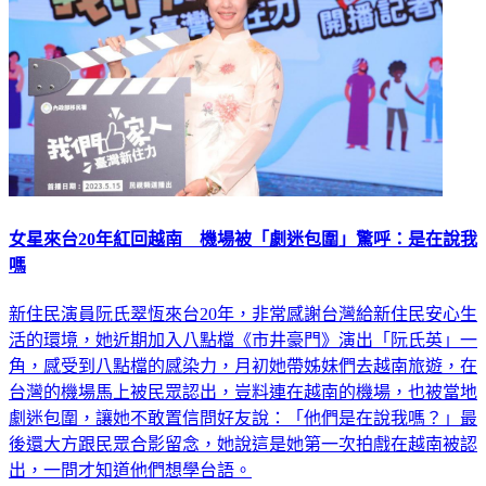
女星來台20年紅回越南 機場被「劇迷包圍」驚呼：是在說我
嗎
新住民演員阮氏翠恆來台20年，非常感謝台灣給新住民安心生
活的環境，她近期加入八點檔《市井豪門》演出「阮氏英」一
角，感受到八點檔的感染力，月初她帶姊妹們去越南旅遊，在
台灣的機場馬上被民眾認出，豈料連在越南的機場，也被當地
劇迷包圍，讓她不敢置信問好友說：「他們是在說我嗎？」最
後還大方跟民眾合影留念，她說這是她第一次拍戲在越南被認
出，一問才知道他們想學台語。