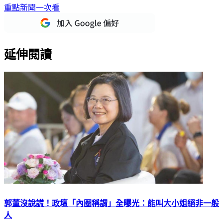
重點新聞一次看
延伸閱讀
郭董沒說謊！政壇「內圈稱謂」全曝光：能叫大小姐絕非一般
人