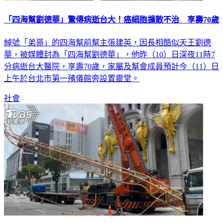
「四海幫劉德華」驚傳病逝台大！癌細胞擴散不治 享壽70歲
綽號「弟哥」的四海幫前幫主張建英，因長相酷似天王劉德
華，被媒體封為「四海幫劉德華」，他昨（10）日深夜11時7
分病逝台大醫院，享壽70歲，家屬及幫會成員預計今（11）日
上午於台北市第一殯儀館旁設置靈堂。
社會