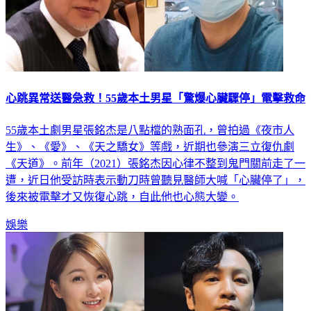
心跳異常送醫急救！55歲本土男星「驚爆心臟驟停」電擊救命
55歲本土劇男星張銘杰是八點檔的熟面孔，曾拍過《夜市人
生》、《愛》、《天之驕女》等戲，近期也參演三立復仇劇
《天道》。前年（2021）張銘杰因心律不整到鬼門關前走了一
遭，近日他受訪時表示動刀時曾聽見醫師大喊「心臟停了」，
後來被電擊才又恢復心跳，自此他也心態大變。
娛樂