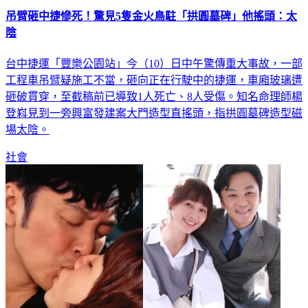
吊臂砸中捷慘死！驚見5隻金火鳥駐「拱圓墓碑」他搖頭：太
陰
台中捷運「豐樂公園站」今（10）日中午驚傳重大事故，一部
工程車吊臂疑施工不當，砸向正在行駛中的捷運，車廂玻璃遭
砸破貫穿，至截稿前已導致1人死亡、8人受傷。知名命理師楊
登嵙見到一旁興富發建案大門造型直搖頭，指拱圓墓碑造型磁
場太陰。
社會