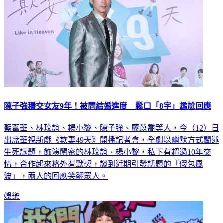
陳子強穩交女友9年！被問結婚進度 鬆口「8字」尷尬回應
藍葦華、林玟誼、楊小黎、陳子強、廖苡喬等人，今（12）日
出席華視新戲《欺妻49天》開播記者會，全劇以幽默方式闡述
生死議題，飾演閨密的林玟誼、楊小黎，私下有超過10年交
情，合作起來格外有默契，談到近期引發話題的「假包風
波」，兩人的回應笑翻眾人。
娛樂