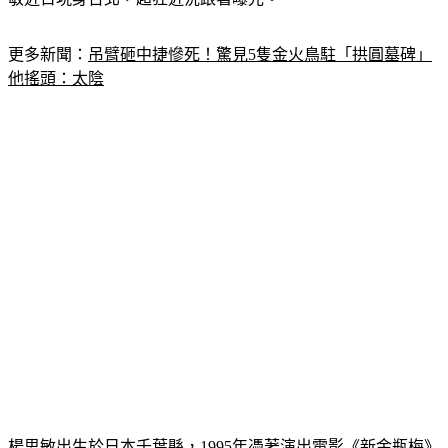
更多新聞：
吊臂砸中捷慘死！驚見5隻金火鳥駐「拱圓墓碑」
他搖頭：太陰
楊思敏出生於日本千葉縣，1995年憑著演出電影《新金瓶梅》