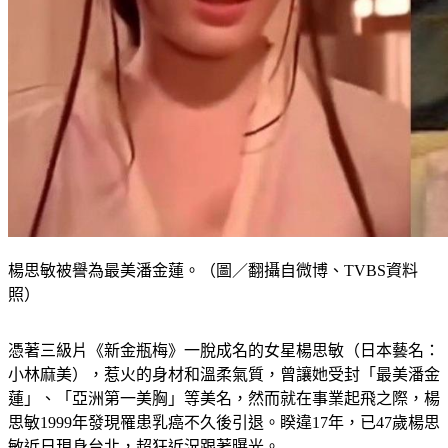
楊思敏被譽為最美潘金蓮。（圖／翻攝自微博、TVBS資料
照）
憑著三級片《新金瓶梅》一脫成名的女星楊思敏（日本藝名：
小林麻美），惹火的身材和溫柔氣質，曾讓她受封「最美潘金
蓮」、「亞洲第一美胸」等美名，然而就在事業起飛之際，楊
思敏1999年發現罹患乳癌不久後引退。睽違17年，已47歲楊思
敏近日現身台北，超狂近況跟著曝光。