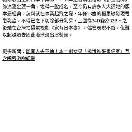
飾演潘金蓮一角，堪稱一脫成名，至今仍有許多人大讚她的版
本最經典。怎料就在事業起飛之際，年僅23歲的楊思敏發現罹
患乳癌，不得已之下切除部分乳房，上圍從34D變為32B。之
後她在台灣拍攝電視劇《家有日本妻》，儘管表現不俗，但難
以超越過去因此漸漸淡出演藝圈。
更多新聞：
斷開人夫不倫！本土劇女星「換滑進張書偉家」互
含嘴唇激吻認愛