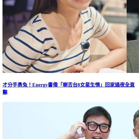
才分手勇兔！Energy書偉「喇舌台8女星生情」回家過夜全直
擊