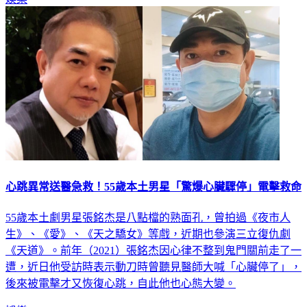
心跳異常送醫急救！55歲本土男星「驚爆心臟驟停」電擊救命
55歲本土劇男星張銘杰是八點檔的熟面孔，曾拍過《夜市人
生》、《愛》、《天之驕女》等戲，近期也參演三立復仇劇
《天道》。前年（2021）張銘杰因心律不整到鬼門關前走了一
遭，近日他受訪時表示動刀時曾聽見醫師大喊「心臟停了」，
後來被電擊才又恢復心跳，自此他也心態大變。