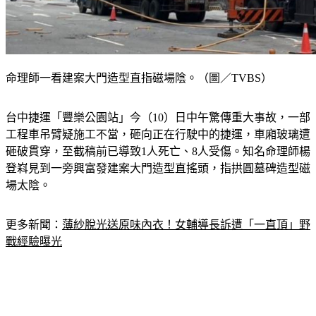
命理師一看建案大門造型直指磁場陰。（圖／TVBS）
台中捷運「豐樂公園站」今（10）日中午驚傳重大事故，一部
工程車吊臂疑施工不當，砸向正在行駛中的捷運，車廂玻璃遭
砸破貫穿，至截稿前已導致1人死亡、8人受傷。知名命理師楊
登嵙見到一旁興富發建案大門造型直搖頭，指拱圓墓碑造型磁
場太陰。
更多新聞：
薄紗脫光送原味內衣！女輔導長訴遭「一直頂」野
戰經驗曝光