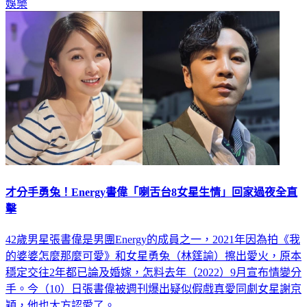
娛樂
才分手勇兔！Energy書偉「喇舌台8女星生情」回家過夜全直
擊
42歲男星張書偉是男團Energy的成員之一，2021年因為拍《我
的婆婆怎麼那麼可愛》和女星勇兔（林筳諭）擦出愛火，原本
穩定交往2年都已論及婚嫁，怎料去年（2022）9月宣布情變分
手。今（10）日張書偉被週刊爆出疑似假戲真愛同劇女星謝京
穎，他也大方認愛了。