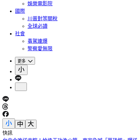
娛樂電影院
國際
川普對等關稅
全球必讀
社會
毒駕連爆
警察愛無限
更多
快訊