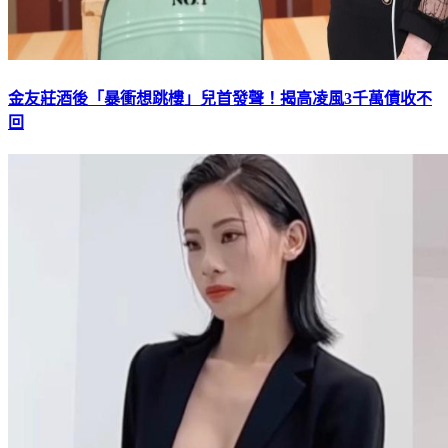
金友莊酒後「暴衝想跳樓」兒首發聲！揭高凌風3千萬債收不
回