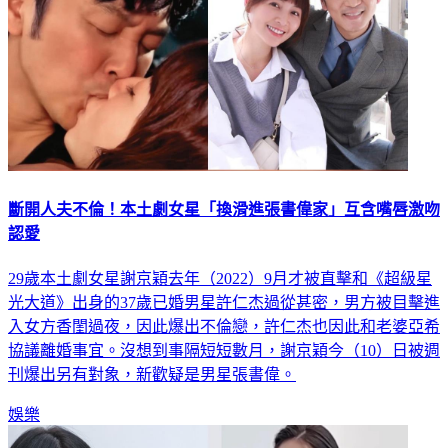
斷開人夫不倫！本土劇女星「換滑進張書偉家」互含嘴唇激吻
認愛
29歲本土劇女星謝京穎去年（2022）9月才被直擊和《超級星
光大道》出身的37歲已婚男星許仁杰過從甚密，男方被目擊進
入女方香閨過夜，因此爆出不倫戀，許仁杰也因此和老婆亞希
協議離婚事宜。沒想到事隔短短數月，謝京穎今（10）日被週
刊爆出另有對象，新歡疑是男星張書偉。
娛樂