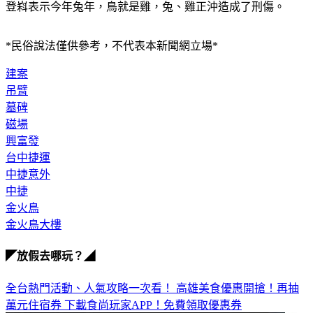
登嵙表示今年兔年，鳥就是雞，兔、雞正沖造成了刑傷。
*民俗說法僅供參考，不代表本新聞網立場*
建案
吊臂
墓碑
磁場
興富發
台中捷運
中捷意外
中捷
金火鳥
金火鳥大樓
◤放假去哪玩？◢
全台熱門活動、人氣攻略一次看！
高雄美食優惠開搶！再抽
萬元住宿券
下載食尚玩家APP！免費領取優惠券