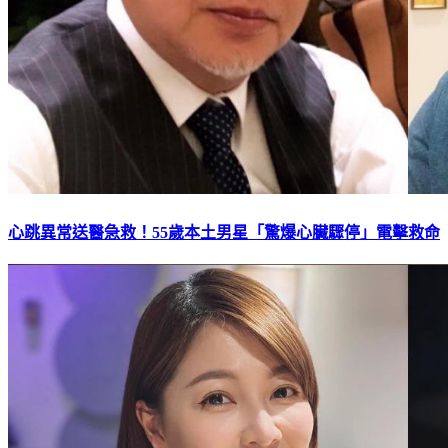
心跳異常送醫急救！55歲本土男星「驚爆心臟驟停」電擊救命