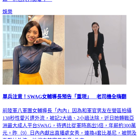
娛樂
單兵注意！SWAG女輔導長預告「重現」 老司機全嗨翻
前陸軍八軍團女輔導長「內內」因為和軍官男友在營區拍攝
138秒性愛片遭外流，被記2大過、2小過汰除，近日她轉戰亞
洲最大成人平台SWAG，待遇比從軍時高出5倍，年薪約300萬
元。昨（9）日內內獻出直播處女秀，連換4套比基尼，被問及