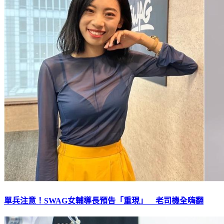
單兵注意！SWAG女輔導長預告「重現」 老司機全嗨翻