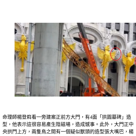
命理師楊登嵙看一旁建案正前方大門，有4面「拱圓墓碑」造
型，他表示這很容易產生陰磁場，造成憾事。此外，大門正中
央拱門上方，兩隻鳥之間有一個疑似獸頭的造型張大嘴巴，楊