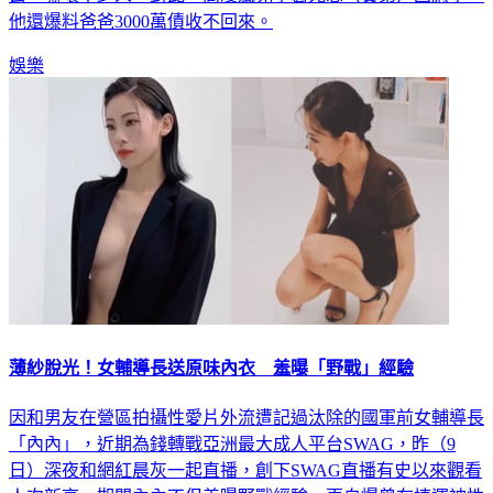
他還爆料爸爸3000萬債收不回來。
娛樂
薄紗脫光！女輔導長送原味內衣 羞曝「野戰」經驗
因和男友在營區拍攝性愛片外流遭記過汰除的國軍前女輔導長
「內內」，近期為錢轉戰亞洲最大成人平台SWAG，昨（9
日）深夜和網紅晨灰一起直播，創下SWAG直播有史以來觀看