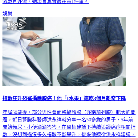
激戰片外流，她坦言其實最在意1件事。
娛樂
指數狂升恐罹攝護腺癌！他「1水果」連吃3個月離奇下降
年屆50歲後，部分男性會面臨攝護腺（亦稱前列腺）肥大的問
題，近日腎臟科醫師洪永祥就分享一名50多歲的男子，5年前
開始頻尿、小便滴滴答答，在醫師建議下持續追蹤癌症相關指
數，沒想到過沒多久指數不斷攀升，後來他聽從洪永祥建議，