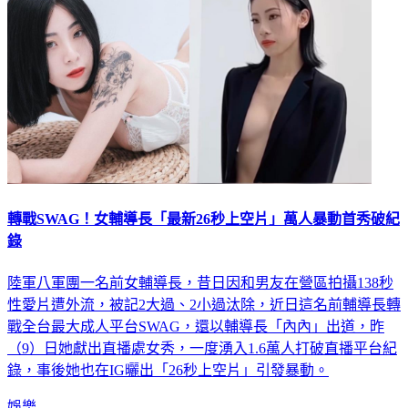
轉戰SWAG！女輔導長「最新26秒上空片」萬人暴動首秀破紀
錄
陸軍八軍團一名前女輔導長，昔日因和男友在營區拍攝138秒
性愛片遭外流，被記2大過、2小過汰除，近日這名前輔導長轉
戰全台最大成人平台SWAG，還以輔導長「內內」出道，昨
（9）日她獻出直播處女秀，一度湧入1.6萬人打破直播平台紀
錄，事後她也在IG曬出「26秒上空片」引發暴動。
娛樂