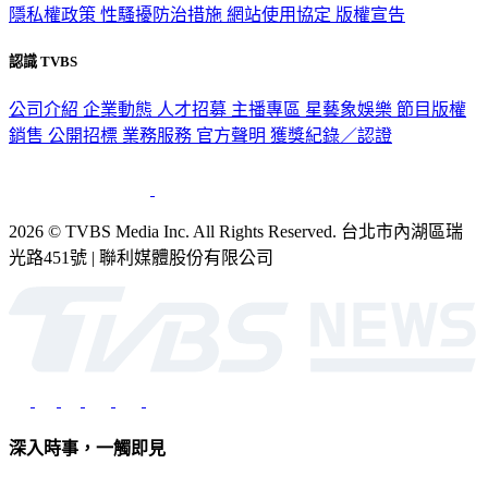
隱私權政策
性騷擾防治措施
網站使用協定
版權宣告
認識 TVBS
公司介紹
企業動態
人才招募
主播專區
星藝象娛樂
節目版權
銷售
公開招標
業務服務
官方聲明
獲獎紀錄／認證
2026 © TVBS Media Inc. All Rights Reserved. 台北市內湖區瑞
光路451號 | 聯利媒體股份有限公司
深入時事，一觸即見