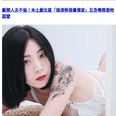
斷開人夫不倫！本土劇女星「換滑進張書偉家」互含嘴唇激吻
認愛