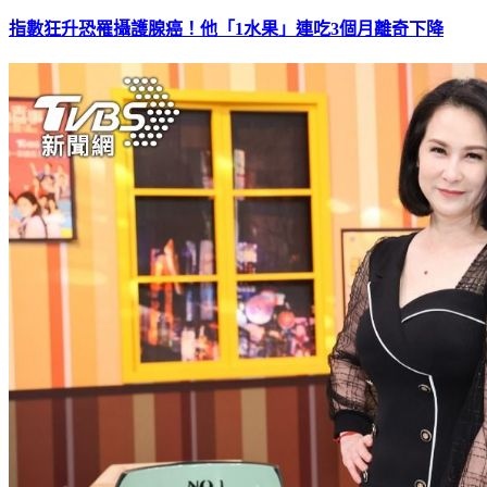
指數狂升恐罹攝護腺癌！他「1水果」連吃3個月離奇下降