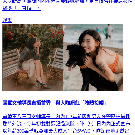
人次新高。期間內內不但羞曝野戰經驗，更自爆曾在捷運被性
騷擾「一直頂」。
娛樂
國軍女輔導長直播首秀 與大咖網紅「肢體接觸」
前陸軍八軍團女輔導長「內內」2年前因和男友在營區拍攝性
愛片外流，今年初雙雙遭記過汰除，昨（9）日內內正式宣布
以年薪300萬轉戰亞洲最大成人平台SWAG，昨深夜她更獻出