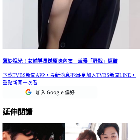
薄紗脫光！女輔導長送原味內衣 羞曝「野戰」經驗
下載TVBS新聞APP，最新消息不漏接
加入TVBS新聞LINE，
重點新聞一次看
延伸閱讀