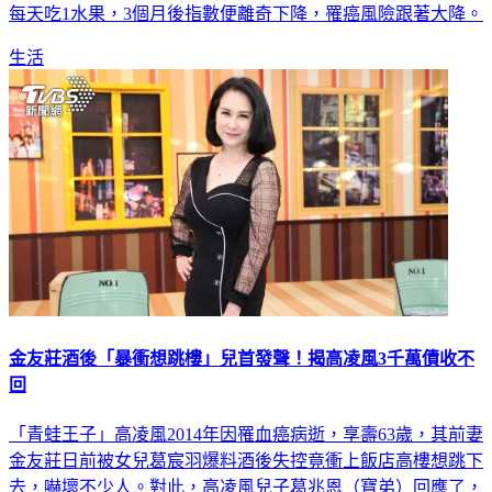
每天吃1水果，3個月後指數便離奇下降，罹癌風險跟著大降。
生活
金友莊酒後「暴衝想跳樓」兒首發聲！揭高凌風3千萬債收不
回
「青蛙王子」高凌風2014年因罹血癌病逝，享壽63歲，其前妻
金友莊日前被女兒葛宸羽爆料酒後失控竟衝上飯店高樓想跳下
去，嚇壞不少人。對此，高凌風兒子葛兆恩（寶弟）回應了，