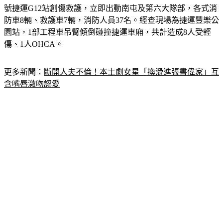
號捷運G12站創傷救護，立即出動南屯及第六大隊部，各式消
防車8輛、救護車7輛，消防人員37名。經查現場為捷運豐樂公
園站，1部工程車吊臂傾倒碰撞捷運車廂，共計造成8人受輕
傷、1人OHCA。
更多新聞：
斷開人夫不倫！本土劇女星「換滑進張書偉家」互
含嘴唇激吻認愛