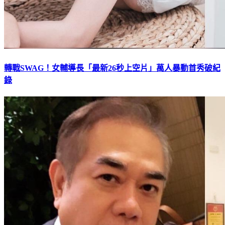
轉戰SWAG！女輔導長「最新26秒上空片」萬人暴動首秀破紀
錄