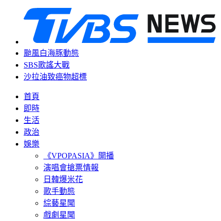
颱風白海豚動態
SBS歌謠大戰
沙拉油致癌物超標
首頁
即時
生活
政治
娛樂
《VPOPASIA》開播
演唱會搶票情報
日韓爆米花
歌手動態
綜藝星聞
戲劇星聞