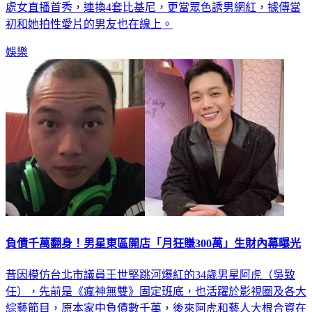
處女直播首秀，連換4套比基尼，更當眾色誘男網紅，據傳當
初和她拍性愛片的男友也在線上。
娛樂
負債千萬翻身！男星東區開店「月狂賺300萬」生財內幕曝光
昔因模仿台北市議員王世堅跳河爆紅的34歲男星阿虎（吳致
任），先前是《瘋神無雙》固定班底，也活躍於影視圈及各大
綜藝節目，原本家中負債數千萬，後來阿虎和藝人大根合資在