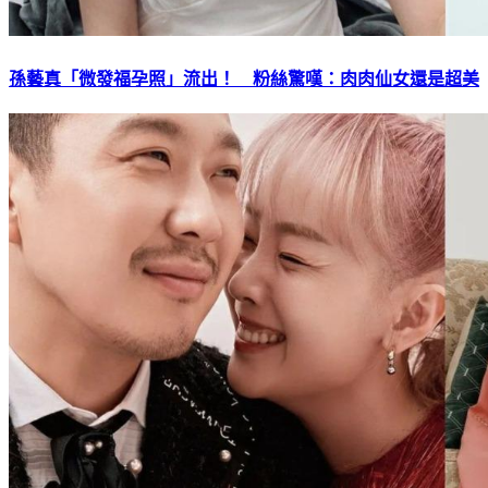
孫藝真「微發福孕照」流出！ 粉絲驚嘆：肉肉仙女還是超美