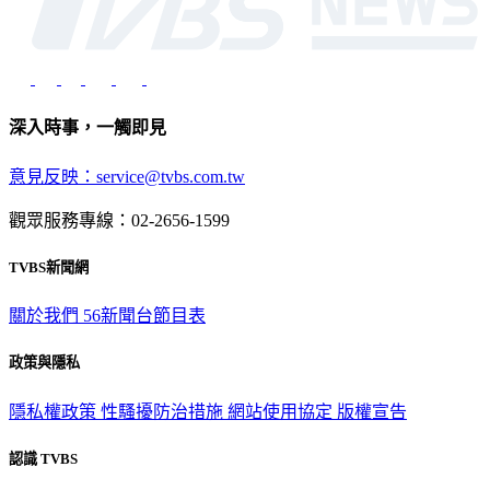
深入時事，一觸即見
意見反映：service@tvbs.com.tw
觀眾服務專線：02-2656-1599
TVBS新聞網
關於我們
56新聞台節目表
政策與隱私
隱私權政策
性騷擾防治措施
網站使用協定
版權宣告
認識 TVBS