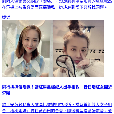
到兩人偶爾會cosplay（變裝），沒想到身為空服員的瑄瑄竟然
在飛機上被乘客當面窺探隱私，她尷尬到當下只想找洞鑽。
娛樂
同行排擠傳隱退！當紅男星經紀人出手相救 昔日爆紅女團近
況曝
歌手安苡葳18歲因歌唱比賽被相中出道，當時曾組雙人女子組
合「櫻桃姐妹」擔任黃西田的合音，隨後轉型唱國語電音，並