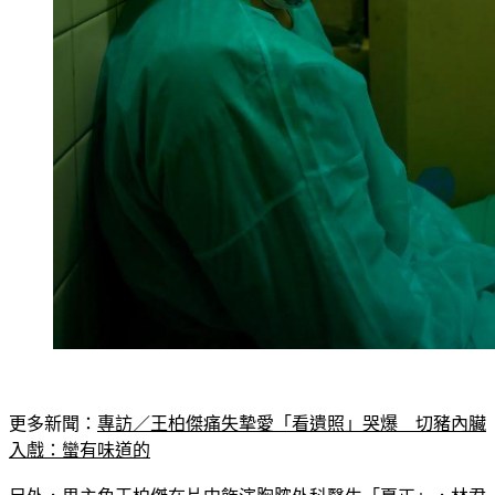
更多新聞：
專訪／王柏傑痛失摯愛「看遺照」哭爆　切豬內臟
入戲：蠻有味道的