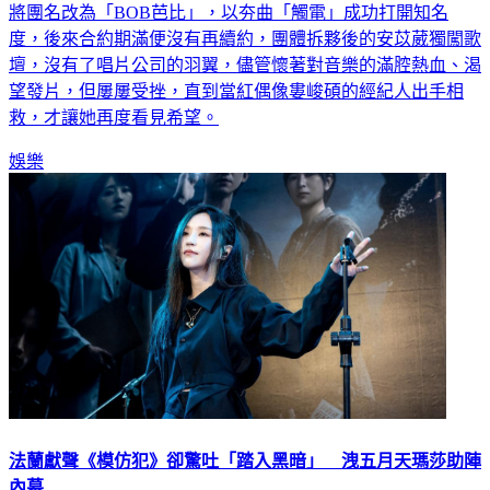
將團名改為「BOB芭比」，以夯曲「觸電」成功打開知名
度，後來合約期滿便沒有再續約，團體拆夥後的安苡葳獨闖歌
壇，沒有了唱片公司的羽翼，儘管懷著對音樂的滿腔熱血、渴
望發片，但屢屢受挫，直到當紅偶像婁峻碩的經紀人出手相
救，才讓她再度看見希望。
娛樂
法蘭獻聲《模仿犯》卻驚吐「踏入黑暗」 洩五月天瑪莎助陣
內幕