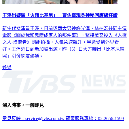
王淨出遊曬「火辣比基尼」 曹佑寧現身神秘回應網狂讚
新生代女演員王淨，日前與兩大男神許光漢、林柏宏共同主演
電影《關於我和鬼變成家人的那件事》，緊接著又投入《人選
之人-造浪者》劇組拍攝，人氣急速飆升，星途受到外界看
好。王淨近日到新加坡出遊，昨（5）日大方曬出「比基尼辣
照」引發網友熱議。
娛樂
深入時事，一觸即見
意見反映：service@tvbs.com.tw
觀眾服務專線：02-2656-1599