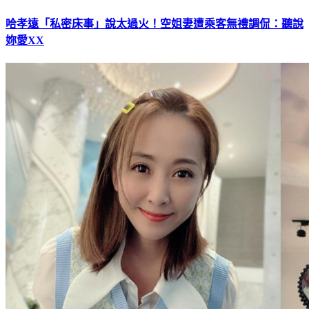
哈孝遠「私密床事」說太過火！空姐妻遭乘客無禮調侃：聽說
妳愛XX