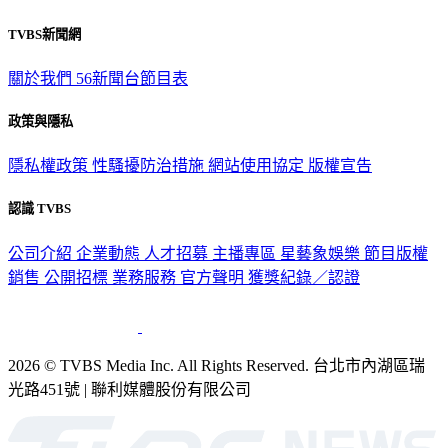
TVBS新聞網
關於我們
56新聞台節目表
政策與隱私
隱私權政策
性騷擾防治措施
網站使用協定
版權宣告
認識 TVBS
公司介紹
企業動態
人才招募
主播專區
星藝象娛樂
節目版權
銷售
公開招標
業務服務
官方聲明
獲獎紀錄／認證
2026 © TVBS Media Inc. All Rights Reserved. 台北市內湖區瑞
光路451號 | 聯利媒體股份有限公司