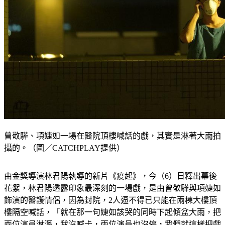
曾敬驊、項婕如一場在醫院頂樓喊話的戲，其實是淋著大雨拍
攝的。（圖／CATCHPLAY提供）
由金獎導演林君陽執導的新片《疫起》，今（6）日釋出幕後
花絮，林君陽透露印象最深刻的一場戲，是由曾敬驊與項婕如
飾演的醫護情侶，因為封院，2人逼不得已只能在兩棟大樓頂
樓隔空喊話，「就在那一句婕如該哭的同時下起傾盆大雨，把
兩位演員淋溼，我沒喊卡，兩位演員也沒停，我們就這樣把戲