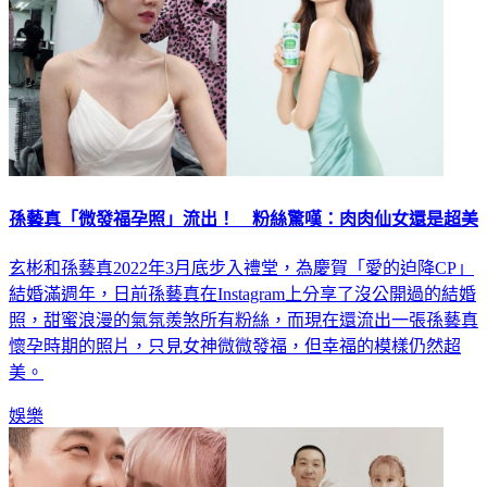
孫藝真「微發福孕照」流出！ 粉絲驚嘆：肉肉仙女還是超美
玄彬和孫藝真2022年3月底步入禮堂，為慶賀「愛的迫降CP」
結婚滿週年，日前孫藝真在Instagram上分享了沒公開過的結婚
照，甜蜜浪漫的氣氛羨煞所有粉絲，而現在還流出一張孫藝真
懷孕時期的照片，只見女神微微發福，但幸福的模樣仍然超
美。
娛樂