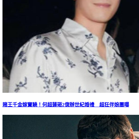
賭王千金嫁竇驍！何超蓮砸2億辦世紀婚禮 超狂伴娘團曝