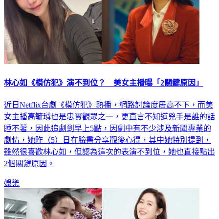
林心如《模仿犯》演不到位？ 美女主播曝「2關鍵原因」
近日Netflix台劇《模仿犯》熱播，網路討論度居高不下，而美
女主播高毓璘也是忠實觀眾之一，更直言不知道兇手是誰的話
睡不著，因此追劇到早上5點，因劇中有不少涉及新聞專業的
劇情，她昨（5）日在臉書分享觀後心得，其中她特別提到，
雖然很喜歡林心如，但認為這次的表演不到位，她也直接點出
2個關鍵原因。
娛樂