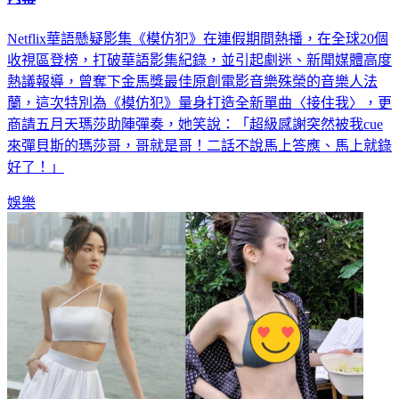
Netflix華語懸疑影集《模仿犯》在連假期間熱播，在全球20個
收視區登榜，打破華語影集紀錄，並引起劇迷、新聞媒體高度
熱議報導，曾奪下金馬獎最佳原創電影音樂殊榮的音樂人法
蘭，這次特別為《模仿犯》量身打造全新單曲〈接住我〉，更
商請五月天瑪莎助陣彈奏，她笑說：「超級感謝突然被我cue
來彈貝斯的瑪莎哥，哥就是哥！二話不說馬上答應、馬上就錄
好了！」
娛樂