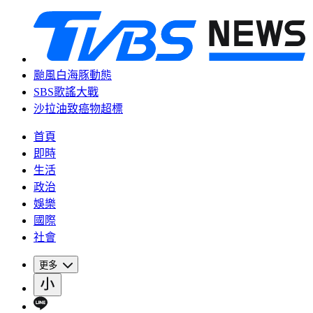
颱風白海豚動態
SBS歌謠大戰
沙拉油致癌物超標
首頁
即時
生活
政治
娛樂
國際
社會
更多