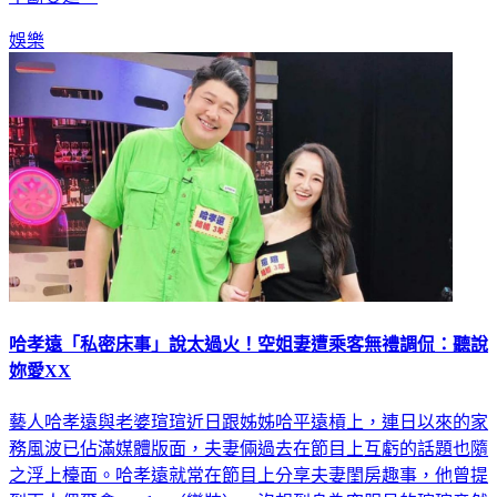
娛樂
哈孝遠「私密床事」說太過火！空姐妻遭乘客無禮調侃：聽說
妳愛XX
藝人哈孝遠與老婆瑄瑄近日跟姊姊哈平遠槓上，連日以來的家
務風波已佔滿媒體版面，夫妻倆過去在節目上互虧的話題也隨
之浮上檯面。哈孝遠就常在節目上分享夫妻閨房趣事，他曾提