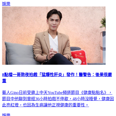
娛樂
8點檔一哥熬夜拍戲「猛爆性肝炎」發作！醫警告：後果很嚴
重
藝人Gino日前受邀上中天YouTube頻道節目《健康點點名》，
節目中他聊到曾經36小時拍戲不停歇，48小時沒睡覺，健康因
此亮紅燈，也因為生病讓他正視健康的重要性。
娛樂