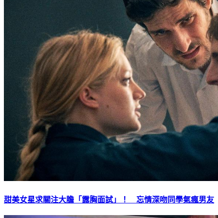
甜美女星求關注大膽「露胸面試」！ 忘情深吻同學氣瘋男友