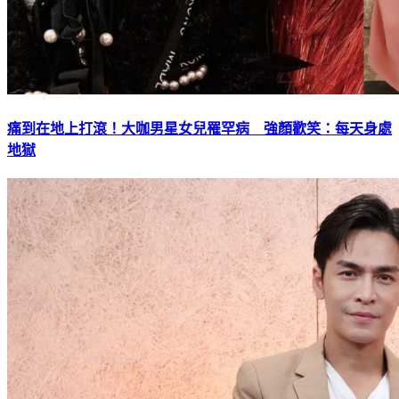
痛到在地上打滾！大咖男星女兒罹罕病 強顏歡笑：每天身處
地獄