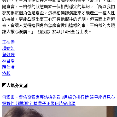
另外，男主角王柏傑在片中飾演胸腔外科醫生「夏正」，林君
陽直言，王柏傑的狀態屬於一個相對穩定的年紀，「所以我們
都笑稱這個角色是夏歪，這樣柏傑飾演起來才能產生一種人性
的拉扯，更能凸顯出夏正心理有他嚮往的光明，但表面上看起
來，會讓人覺得這個角色怎麼會做出這樣的事，王柏傑的表現
讓人揪心淚崩。」《疫起》於4月14日全台上映。
王柏傑
項婕如
曾敬驊
林君陽
薛仕凌
疫起
◤人氣夯文◢
何潤東、曹佑寧獨家專訪搶先看
8月緣分排行榜 這星座遇見心
靈夥伴
超準測字!這輩子正緣何時會出現