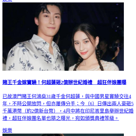
賭王千金嫁竇驍！何超蓮砸2億辦世紀婚禮 超狂伴娘團曝
已故澳門賭王何鴻燊31歲千金何超蓮，與中國男星竇驍交往4
年，不時公開放閃，但亦屢傳分手；今（6）日傳出兩人豪砸5
千萬港幣（約2億新台幣），4月中將在印尼峇里島舉辦世紀婚
禮，超狂伴娘團名單也隨之曝光，宛如頒獎典禮等級。
娛樂