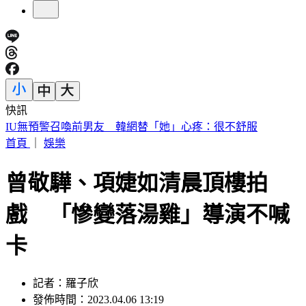
快訊
中國出入境新規將上路 陸委會曝「這類人」最危險
首頁
｜
娛樂
曾敬驊、項婕如清晨頂樓拍
戲 「慘變落湯雞」導演不喊
卡
記者：羅子欣
發佈時間：2023.04.06 13:19