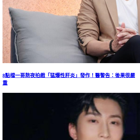
8點檔一哥熬夜拍戲「猛爆性肝炎」發作！醫警告：後果很嚴
重