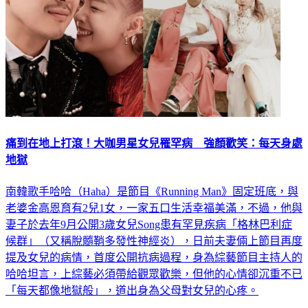
痛到在地上打滾！大咖男星女兒罹罕病 強顏歡笑：每天身處
地獄
南韓歌手哈哈（Haha）是節目《Running Man》固定班底，與
老婆金高恩育有2兒1女，一家五口生活幸福美滿，不過，他與
妻子於去年9月公開3歲女兒Song患有罕見疾病「格林巴利症
候群」（又稱脫髓鞘多發性神經炎），日前夫妻倆上節目再度
提及女兒的病情，首度公開抗病過程，身為綜藝節目主持人的
哈哈坦言，上綜藝必須帶給觀眾歡樂，但他的心情卻沉重不已
「每天都像地獄般」，道出身為父母對女兒的心疼。