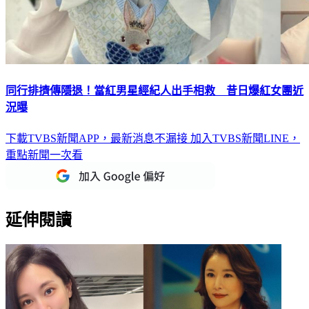
同行排擠傳隱退！當紅男星經紀人出手相救 昔日爆紅女團近
況曝
下載TVBS新聞APP，最新消息不漏接
加入TVBS新聞LINE，
重點新聞一次看
延伸閱讀