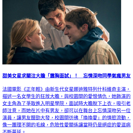
甜美女星求關注大膽「露胸面試」！ 忘情深吻同學氣瘋男友
法國電影《正年輕》由新生代女星娜迪雅特列什科維奇主演，
描述一名女學生的狂放大膽，與校園間的愛恨情仇，她飾演的
女主角為了爭取進入明星學院，面試時大膽脫下上衣，吸引老
師注意，而她在片中有男友，卻可以在舞台上忘情深吻另一位
演員，讓男友醋勁大發，校園間彷彿「換換愛」的情慾流動，
像一團理不開的毛線，危險性愛關係讓當時仍是絕症的愛滋病
不斷蔓延。