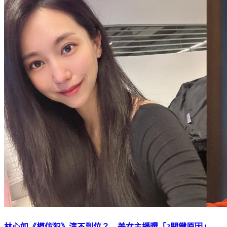
林心如《模仿犯》演不到位？ 美女主播曝「2關鍵原因」