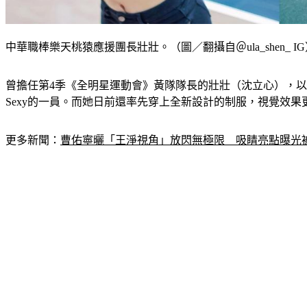
中華職棒樂天桃猿應援團長壯壯。（圖／翻攝自＠ula_shen_ I
曾擔任第4季《全明星運動會》黃隊隊長的壯壯（沈立心），以蜜
Sexy的一員。而她日前還率先穿上全新設計的制服，視覺效
更多新聞：
曹佑寧曬「王淨視角」放閃無極限　吸睛亮點曝光