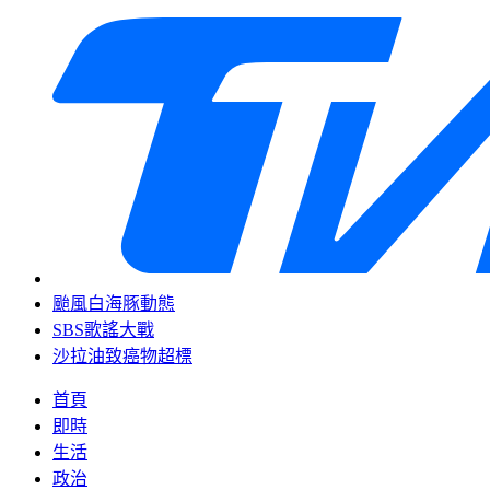
颱風白海豚動態
SBS歌謠大戰
沙拉油致癌物超標
首頁
即時
生活
政治