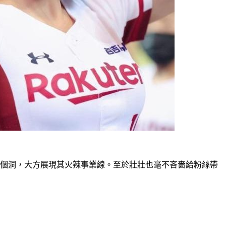
1個洞，大方展現其火辣事業線。至於壯壯也毫不吝嗇給粉絲帶