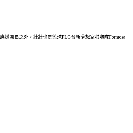
長之外，壯壯也是籃球PLG台新夢想家啦啦隊Formosa 