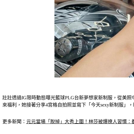
壯壯透過IG限時動態曝光籃球PLG台新夢想家新制服，從美
來福利，她接著分享4宮格自拍照並寫下「今天sexy新制服
更多新聞：
元元當場「脫掉」大秀上圍！林莎被爆撩人習慣：