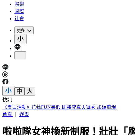
娛樂
國際
社會
更多
快訊
188萬《龍藏經》賣掉了！大戶不甩7折 店員爆「付現買原價
首頁
｜
娛樂
啦啦隊女神換新制服！壯壯「