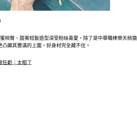
G）
桃臀、甜美短髮造型深受粉絲喜愛，除了是中華職棒樂天桃猿應援團
果更凸顯其豐滿的上圍，好身材完全藏不住。
被狂虧：太粗了