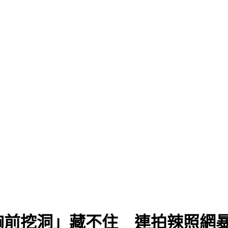
」
胸前挖洞」藏不住 連拍辣照網