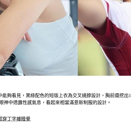
照中能夠看見，黑綠配色的短版上衣為交叉繞脖設計，胸前還挖出
」，眼神中透露性感氣息，看起來相當滿意新制服的設計。
都穿丁字褲睡覺