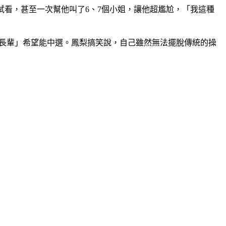
試看，甚至一次幫他叫了6、7個小姐，讓他超尷尬，「我這種
「長輩」希望能中選。鳳梨搞笑說，自己雖然無法擺脫傳統的操