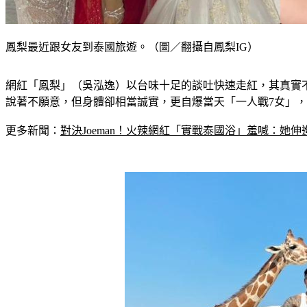
鳳梨最近跟女友到泰國旅遊。（圖／翻攝自鳳梨IG）
網紅「鳳梨」（吳泓逸）以台味十足的談吐快速走紅，其真實
說著不願意，但身體卻相當誠實，更自爆當天「一人戰7女」
更多新聞：
對決Joeman！火辣網紅「實戰泰國浴」羞喊：她伸