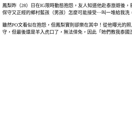
鳳梨昨（28）日在IG限時動態抱怨，友人知道他赴泰旅遊後
保守又正經的鄉村藍孩（男孩）怎麼可能接受⋯叫一堆給我洗
雖然PO文看似在抱怨，但鳳梨實則卻樂在其中！從他曝光的
守，但最後還是羊入虎口了，無法倖免，因此「她們教我泰國