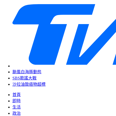
颱風白海豚動態
SBS歌謠大戰
沙拉油致癌物超標
首頁
即時
生活
政治