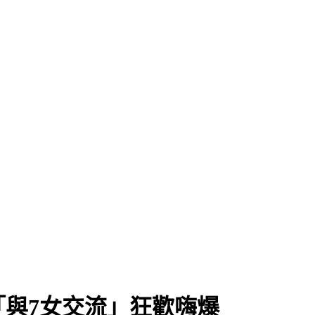
與7女交流」狂歡嗨爆