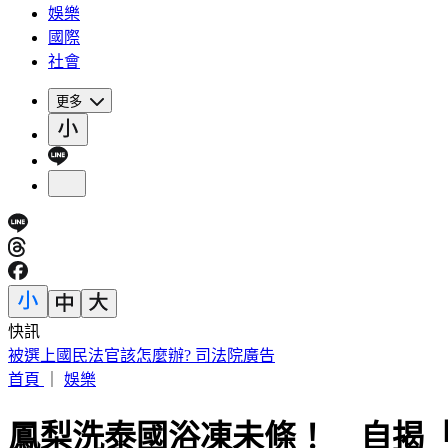
娛樂
國際
社會
更多
快訊
白海豚海警範圍擴大！全台炸「紫爆致災雨」這2天下最猛
首頁
｜
娛樂
鳳梨洗泰國浴凍未條！ 自揭「