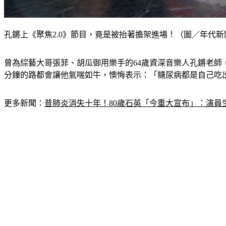
孔鏘上《聚焦2.0》節目，竟是被抬著擔架進場！（圖／年代新
曾為綜藝大哥張菲、胡瓜御用樂手的64歲資深音樂人孔鏘老師
分鐘的路都會讓他氣喘如牛，懊悔表示：「糖尿病都是自己吃
更多新聞：
昔肺炎消失十年！80歲石英「今重大宣布」：演員