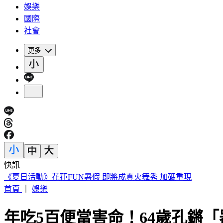
娛樂
國際
社會
更多
快訊
《夏日活動》花蓮FUN暑假 即將成真火舞秀 加碼重現
首頁
｜
娛樂
年吃5百便當害命！64歲孔鏘