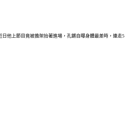
近日他上節目竟被擔架抬著進場，孔鏘自曝身體最差時，連走5