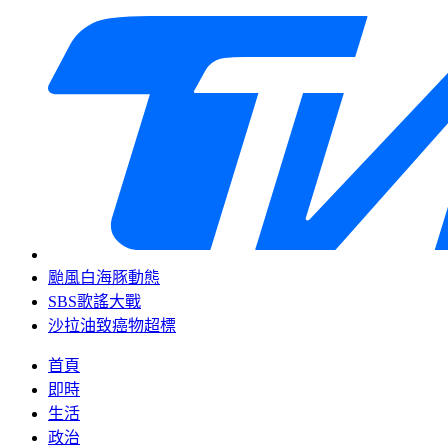
颱風白海豚動態
SBS歌謠大戰
沙拉油致癌物超標
首頁
即時
生活
政治