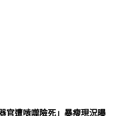
「器官遭啃噬險死」暴瘦現況曝