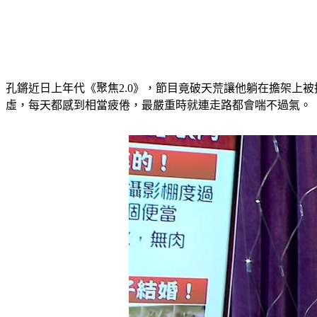
孔鏘近日上年代《聚焦2.0》，節目竟破天荒讓他躺在擔架上
虛，每天都感到相當疲倦，最嚴重時就連走路都會喘不過氣。