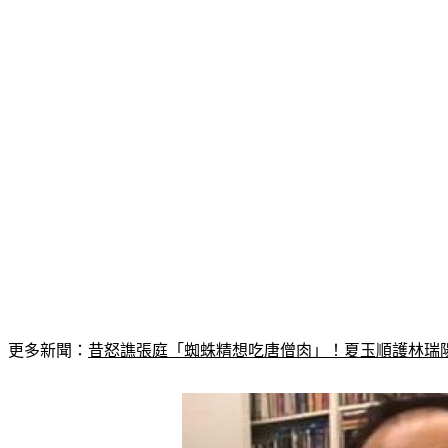
更多新聞：
昔怒譙張庭「蜘蛛精想吃唐僧肉」！夏玉順護林瑞