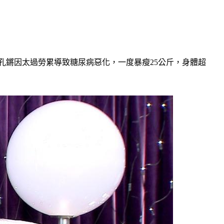
孔鏘因太過勞累導致糖尿病惡化，一度暴瘦25公斤，身體超