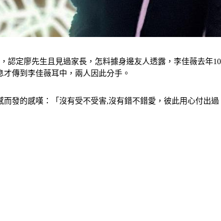
顆，認定廖先生且見過家長，怎料據身邊友人透露，李佳薇去年1
息才傳到李佳薇耳中，兩人因此分手。
感而發的感嘆：「沒有受不受害,沒有錯不錯愛，彼此用心付出過