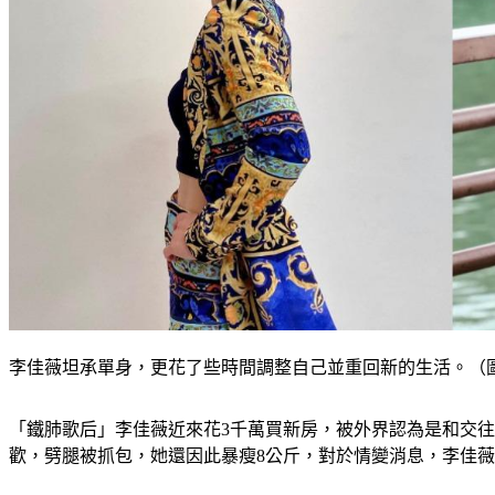
李佳薇坦承單身，更花了些時間調整自己並重回新的生活。（
「鐵肺歌后」李佳薇近來花3千萬買新房，被外界認為是和交
歡，劈腿被抓包，她還因此暴瘦8公斤，對於情變消息，李佳