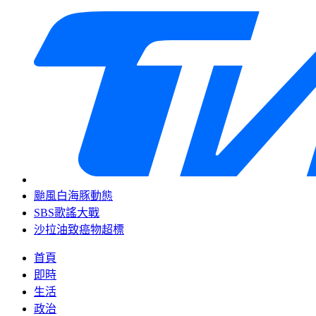
颱風白海豚動態
SBS歌謠大戰
沙拉油致癌物超標
首頁
即時
生活
政治