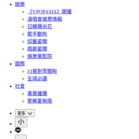
娛樂
《VPOPASIA》開播
演唱會搶票情報
日韓爆米花
歌手動態
綜藝星聞
戲劇星聞
娛樂電影院
國際
川普對等關稅
全球必讀
社會
毒駕連爆
警察愛無限
更多