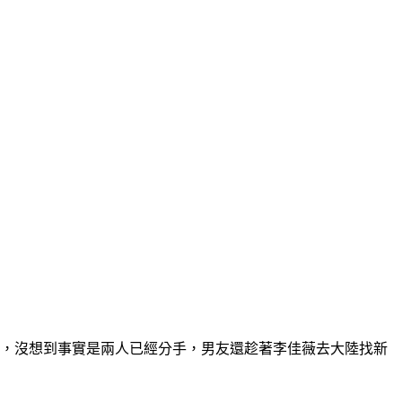
認，沒想到事實是兩人已經分手，男友還趁著李佳薇去大陸找新