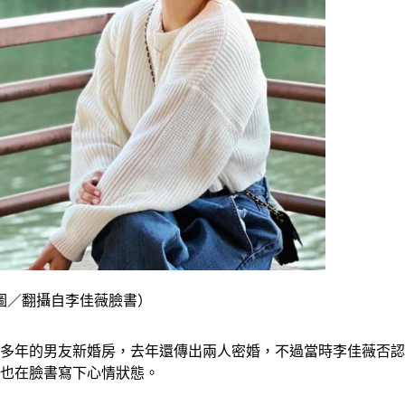
圖／翻攝自李佳薇臉書）
往多年的男友新婚房，去年還傳出兩人密婚，不過當時李佳薇否
薇也在臉書寫下心情狀態。