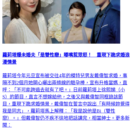
蘿莉塔爆未婚夫「是雙性戀」嘟嘴惹眾怒！ 重現下跪求婚浪
漫情景
蘿莉塔今年元旦宣布被交往4年的模特兒男友戴偉智求婚，事
隔不到2個月她開心曬出兩條線的驗孕棒，宣布升格當媽，直
呼：「不可能跨過去就有了吧。」日前蘿莉塔上徐熙娣（小
S）的節目，直言不想嫁給他，之後又與戴偉智同框錄該節
目，重現下跪求婚情景，戴偉智在誓言中說出「有時候妳覺得
我是同志」，蘿莉塔馬上解釋：「我是說他是Bi（雙性
戀）。」但戴偉智仍不疾不徐地把話講完，相當紳士。更多新
聞：