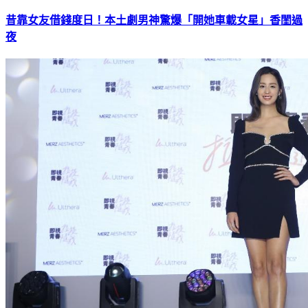
昔靠女友借錢度日！本土劇男神驚爆「開她車載女星」香閨過
夜