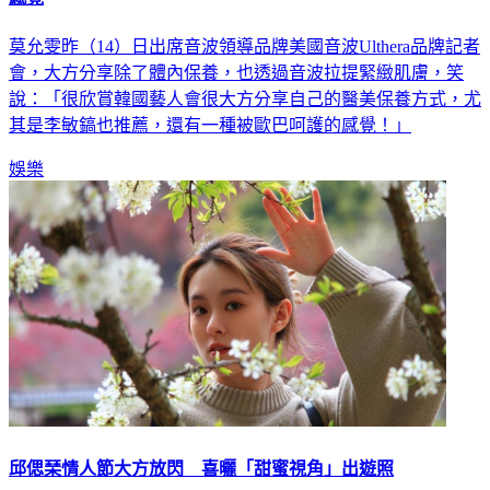
莫允雯昨（14）日出席音波領導品牌美國音波Ulthera品牌記者
會，大方分享除了體內保養，也透過音波拉提緊緻肌膚，笑
說：「很欣賞韓國藝人會很大方分享自己的醫美保養方式，尤
其是李敏鎬也推薦，還有一種被歐巴呵護的感覺！」
娛樂
邱偲琹情人節大方放閃 喜曬「甜蜜視角」出遊照