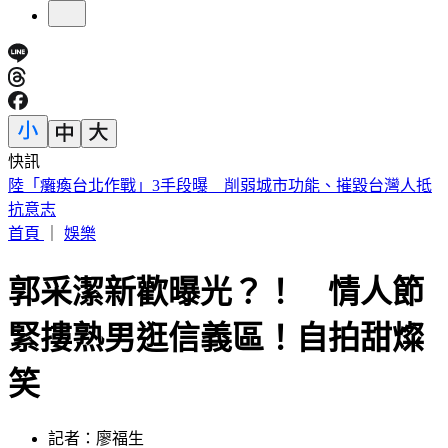
快訊
今天關公生日！「6類人必拜」求財、轉運靈爆 這類人當心
拜錯
首頁
｜
娛樂
郭采潔新歡曝光？！ 情人節
緊摟熟男逛信義區！自拍甜燦
笑
記者：廖福生