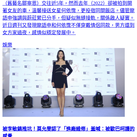
（舊藝名鄒寧恩）交往近5年，然而去年（2022）卻被拍到開
著女友的車，溫馨接送女星何依霈，更投宿同間飯店。儘管龍
語申強調與蔚葒縈已分手，但疑似無縫接軌，關係啟人疑竇。
近日週刊又發現龍語申和何依霈不僅穿戴情侶同款，男方還到
女方家過夜，感情似穩定發展中。
娛樂
被李敏鎬推坑！莫允雯認了「進廠維修」羞喊：被歐巴呵護的
感覺