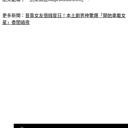
更多新聞：
昔靠女友借錢度日！本土劇男神驚爆「開她車載女
星」香閨過夜