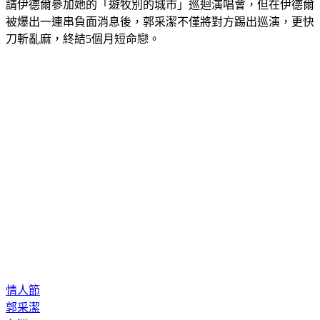
請伊德爾參加她的「遊牧別的城市」巡迴演唱會，但在伊德爾
被爆出一連串負面消息後，郭采潔不僅將對方踢出巡演，更快
刀斬亂麻，終結5個月短命戀。
情人節
郭采潔