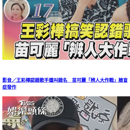
影音／王彩樺認錯歌手還叫錯名 苗可麗「辨人大作戰」臉盲
症發作