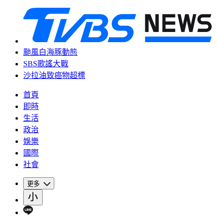
颱風白海豚動態
SBS歌謠大戰
沙拉油致癌物超標
首頁
即時
生活
政治
娛樂
國際
社會
更多