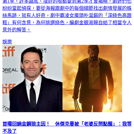
紛紛當起偵探，要從海報跟劇中的每個細節找出劇情發展的蛛
絲馬跡，就有人好奇，劇中霸凌女魔頭朴涎鎭的「深綠色高跟
鞋」有何含意，為何挑選綠色，編劇金銀淑親自給了相當令人
意外的解答。
娛樂
首曝回鍋金鋼狼主因！ 休傑克曼被「老婆反問點醒」：我等
不及了