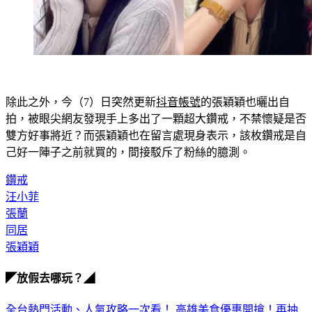
除此之外，今（7）日突然更新
抖音帳號
的張穎穎也曬出自
拍，被眼尖網友發現手上多出了一顆超大鑽戒，不禁懷疑是否
雙方好事將近？而張穎穎也在留言處現身表示，該枚鑽戒是自
己好一陣子之前就買的，間接駁斥了粉絲的臆測。
鑽戒
汪小菲
張蘭
同居
張穎穎
◤放假去哪玩？◢
全台熱門活動、人氣攻略一次看！
高雄美食優惠開搶！再抽
萬元住宿券
下載食尚玩家APP！免費領取優惠券