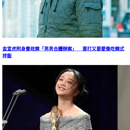
金宣虎附身曹政奭「男男合體辦案」 要打又要愛像吃韓式
拌飯