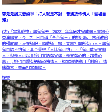
郭鬼鬼談夫妻紛爭：打人就是不對 曾遇恐怖情人「當場自
殘」
G奶「雪乳戰神」郭鬼鬼去（2022）年年底才完成個人首場公
益演唱會，今（7）日自稱「全台鬼王」的她出席士林科教館
的殭屍展，身穿道服、頭戴道士帽，立志打擊所有小人。郭鬼
鬼自認不怕鬼，甚至覺得「人比鬼可怕」，「鬼可能只會嚇
人，但是人可以直接用言語傷害你，是會傷心的，超費心
思」；她也自爆有遇過恐怖情人，還當場被他用「割腕」 情
緒勒索，畫面相當血腥。
娛樂