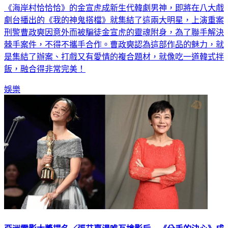
劇台播出的《我的神鬼搭檔》就集結了這兩大明星，上演重案
刑警曹政奭因意外而被騙徒金宣虎的靈魂附身，為了聯手解決
棘手案件，不得不攜手合作。曹政奭認為這部作品的魅力，就
是集結了辦案、打戲又有愛情的複合題材，就像吃一道韓式拌
飯，融合得非常完美！
娛樂
亞洲電影大獎提名／張艾嘉湯唯互搶影后 《分手的決心》成