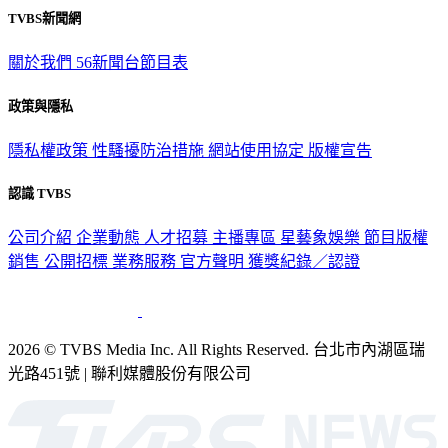
關於我們
56新聞台節目表
政策與隱私
隱私權政策
性騷擾防治措施
網站使用協定
版權宣告
認識 TVBS
公司介紹
企業動態
人才招募
主播專區
星藝象娛樂
節目版權
銷售
公開招標
業務服務
官方聲明
獲獎紀錄／認證
2026 © TVBS Media Inc. All Rights Reserved. 台北市內湖區瑞
光路451號 | 聯利媒體股份有限公司