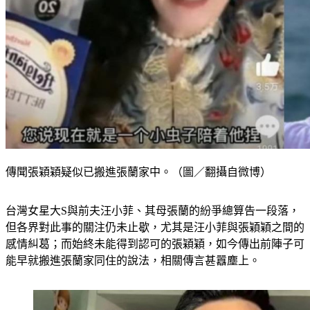
傳聞張穎穎疑似已搬進張蘭家中。（圖／翻攝自微博）
台灣女星大S與前夫汪小菲、其母張蘭的紛爭總算告一段落，
但各界對此事的關注仍未止歇，尤其是汪小菲與張穎穎之間的
感情糾葛；而始終未能得到認可的張穎穎，如今傳出前陣子可
能早就搬進張蘭家同住的說法，相關傳言甚囂塵上。