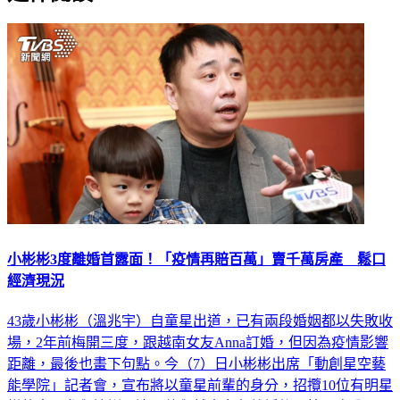
小彬彬3度離婚首露面！「疫情再賠百萬」賣千萬房產 鬆口
經濟現況
43歲小彬彬（溫兆宇）自童星出道，已有兩段婚姻都以失敗收
場，2年前梅開三度，跟越南女友Anna訂婚，但因為疫情影響
距離，最後也畫下句點。今（7）日小彬彬出席「動創星空藝
能學院」記者會，宣布將以童星前輩的身分，招攬10位有明星
樣的童星參與培訓。這是他與越南女友離婚後，第一次公開露