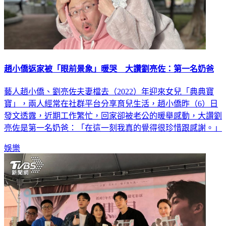
趙小僑返家被「眼前景象」暖哭 大讚劉亮佐：第一名奶爸
藝人趙小僑、劉亮佐夫妻檔去（2022）年迎來女兒「典典寶
寶」，兩人經常在社群平台分享育兒生活，趙小僑昨（6）日
發文透露，近期工作繁忙，回家卻被老公的暖舉感動，大讚劉
亮佐是第一名奶爸：「在這一刻我真的覺得很珍惜跟感謝。」
娛樂