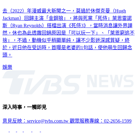
去（2022）年漫威最大新聞之一，莫過於休傑克曼（Hugh
Jackman）回歸主演「金鋼狼」，將與死黨「死侍」萊恩雷諾
斯（Ryan Reynolds）搭檔出演《死侍3》，當時消息讓外界譁
然，休也為此透露回鍋原因是「可以玩一下」、「萊恩窮追不
捨」，不過，動機似乎稍顯單純，讓不少影迷深感質疑，終
於，近日他在受訪時，首曝是老婆的1句話，使他萌生回歸念
頭。
娛樂
深入時事，一觸即見
意見反映：service@tvbs.com.tw
觀眾服務專線：02-2656-1599
TVBS新聞網