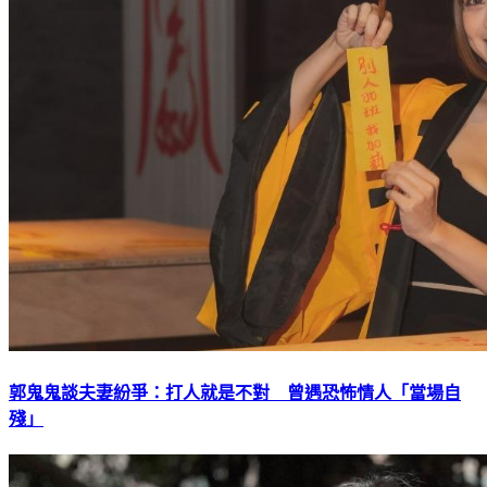
郭鬼鬼談夫妻紛爭：打人就是不對 曾遇恐怖情人「當場自
殘」