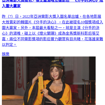
入圍大贏家
昨（7）日，2022年亞洲電影大獎入圍名單出爐，在各地影展
大放異彩的韓國片《分手的決心》，在此被提名10個獎項成入
圍大贏家，另外，本屆最大看點之一，就是主演《分手的決
心》的湯唯，碰上以《燈火闌珊》成為金馬獎新科影后張艾
嘉，兩位不同電影獎項的影后實力觀眾有目共睹，花落誰家難
以判定。
娛樂