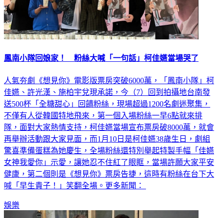
鳳南小隊回娘家！ 粉絲大喊「一句話」柯佳嬿當場哭了
人氣夯劇《想見你》電影版票房突破6000萬，「鳳南小隊」柯
佳嬿、許光漢、施柏宇兌現承諾，今（7）回到拍攝地台南發
送500杯「全糖甜心」回饋粉絲，現場超過1200名劇迷聚集，
不僅有人從韓國特地飛來，第一個入場粉絲一早6點就來排
隊，面對大家熱情支持，柯佳嬿當場宣布票房破8000萬，就會
再舉辦活動跟大家見面，而1月10日是柯佳嬿38歲生日，劇組
驚喜準備蛋糕為她慶生，全場粉絲還特別舉起特製手幅「佳嬿
女神我愛你」示愛，讓她忍不住紅了眼眶，當場許願大家平安
健康，第二個則是《想見你》票房告捷，這時有粉絲在台下大
喊「早生貴子！」笑翻全場。更多新聞：
娛樂