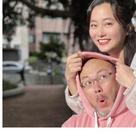
趙小僑返家被「眼前景象」暖哭 大讚劉亮佐：第一名奶爸