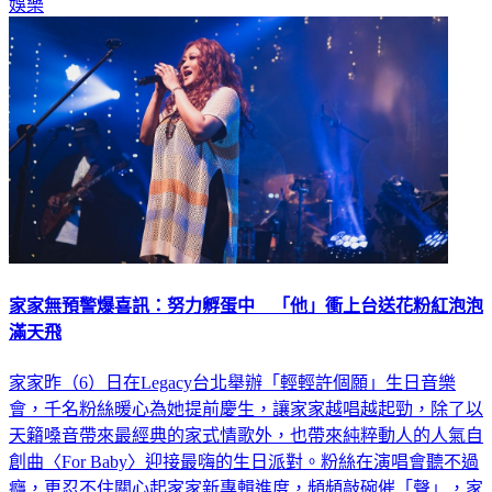
家家無預警爆喜訊：努力孵蛋中 「他」衝上台送花粉紅泡泡
滿天飛
家家昨（6）日在Legacy台北舉辦「輕輕許個願」生日音樂
會，千名粉絲暖心為她提前慶生，讓家家越唱越起勁，除了以
天籟嗓音帶來最經典的家式情歌外，也帶來純粹動人的人氣自
創曲〈For Baby〉迎接最嗨的生日派對。粉絲在演唱會聽不過
癮，更忍不住關心起家家新專輯進度，頻頻敲碗催「聲」，家
家嬌羞表示：「我的第5張專輯寶寶正在努力孵蛋中，有好消