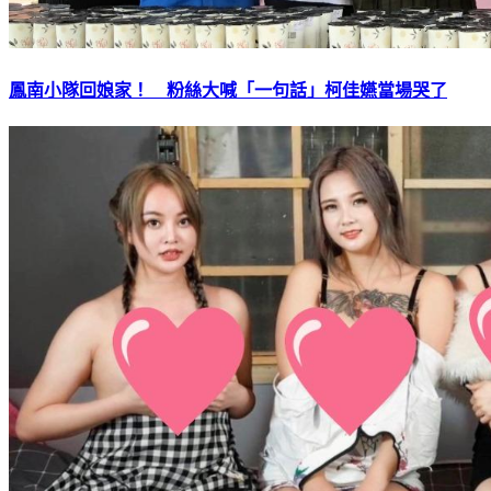
鳳南小隊回娘家！ 粉絲大喊「一句話」柯佳嬿當場哭了