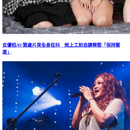
女優拍AV賀歲片突全身狂抖 她上工前自請禁慾「保持緊
度」