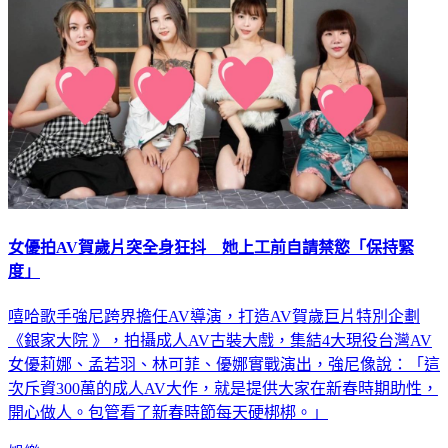
女優拍AV賀歲片突全身狂抖 她上工前自請禁慾「保持緊
度」
嘻哈歌手強尼跨界擔任AV導演，打造AV賀歲巨片特別企劃
《銀家大院 》，拍攝成人AV古裝大戲，集結4大現役台灣AV
女優莉娜、孟若羽、林可菲、優娜實戰演出，強尼像說：「這
次斥資300萬的成人AV大作，就是提供大家在新春時期助性，
開心做人。包管看了新春時節每天硬梆梆。」
娛樂