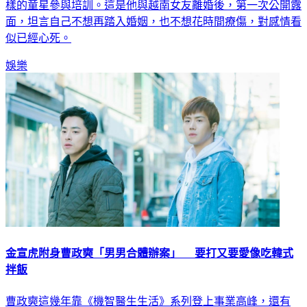
面，坦言自己不想再踏入婚姻，也不想花時間療傷，對感情看
似已經心死。
娛樂
金宣虎附身曹政奭「男男合體辦案」 要打又要愛像吃韓式
拌飯
曹政奭這幾年靠《機智醫生生活》系列登上事業高峰，還有
《海岸村恰恰恰》的金宣虎成新生代韓劇男神，即將在八大戲