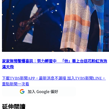
家家無預警爆喜訊：努力孵蛋中 「他」衝上台送花粉紅泡泡
滿天飛
下載TVBS新聞APP，最新消息不漏接
加入TVBS新聞LINE，
重點新聞一次看
延伸閱讀