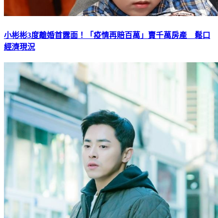
小彬彬3度離婚首露面！「疫情再賠百萬」賣千萬房產 鬆口
經濟現況