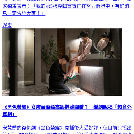
息一定告訴大家！」
娛樂
《黑色榮耀》女魔頭深綠高跟鞋藏關鍵？ 編劇親揭「超意外
真相」
宋慧喬的復仇劇《黑色榮耀》開播後大受好評，但目前只播出
第1季，許多謎底、埋好的哏都要到第2季才會揭曉，劇迷們也