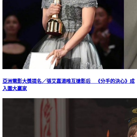
亞洲電影大獎提名／張艾嘉湯唯互搶影后 《分手的決心》成
入圍大贏家