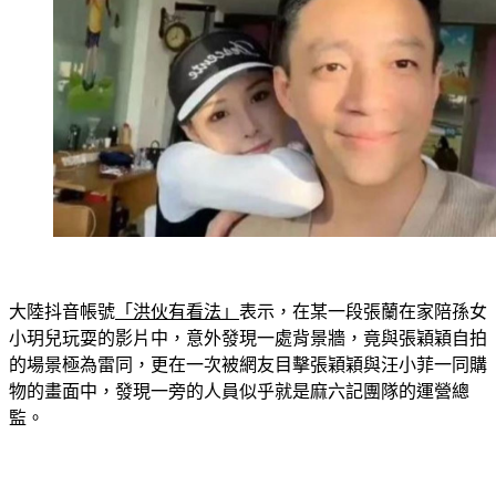
大陸抖音帳號
「洪伙有看法」
表示，在某一段張蘭在家陪孫女
小玥兒玩耍的影片中，意外發現一處背景牆，竟與張穎穎自拍
的場景極為雷同，更在一次被網友目擊張穎穎與汪小菲一同購
物的畫面中，發現一旁的人員似乎就是麻六記團隊的運營總
監。