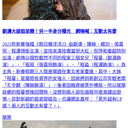
劉濤大談姐弟戀！另一半身分曝光 網嗨喊：互動太有愛
2023年新春強檔《假日暖洋洋2》由劉濤、陳赫、楊玏、張嘉
倪、程瀟領銜主演，並找來演技擔當倪大紅、倪萍和姜超特別
出演，劇情以個性截然不同的程家三個女兒「程蔓（劉濤飾
演）」、「程菽（張嘉倪飾演）」、「程淼（程瀟飾演）」為
主角，新春假期三人陰差陽錯在東北老家重逢，其中，大姊
「程蔓」是風險投資界的女強人，因故遇到新創公司年輕老闆
「孔令麒（陳赫飾演）」，後者因融資被意外攪局，所以尾隨
返鄉的程蔓想挽回頹勢，沒想到兩人卻在過程中逐漸譜出戀
情。這對新穎的姐弟戀組合，也讓網友直呼：「意外超有CP
感！兩人的互動太有愛了。」
娛樂