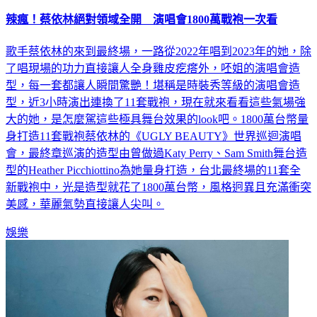
辣瘋！蔡依林絕對領域全開 演唱會1800萬戰袍一次看
歌手蔡依林的來到最終場，一路從2022年唱到2023年的她，除
了唱現場的功力直接讓人全身雞皮疙瘩外，呸姐的演唱會造
型，每一套都讓人瞬間驚艷！堪稱是時裝秀等級的演唱會造
型，近3小時演出連換了11套戰袍，現在就來看看這些氣場強
大的她，是怎麼駕這些極具舞台效果的look吧。1800萬台幣量
身打造11套戰袍蔡依林的《UGLY BEAUTY》世界巡迴演唱
會，最終章巡演的造型由曾做過Katy Perry、Sam Smith舞台造
型的Heather Picchiottino為她量身打造，台北最終場的11套全
新戰袍中，光是造型就花了1800萬台幣，風格迥異且充滿衝突
美感，華麗氣勢直接讓人尖叫。
娛樂