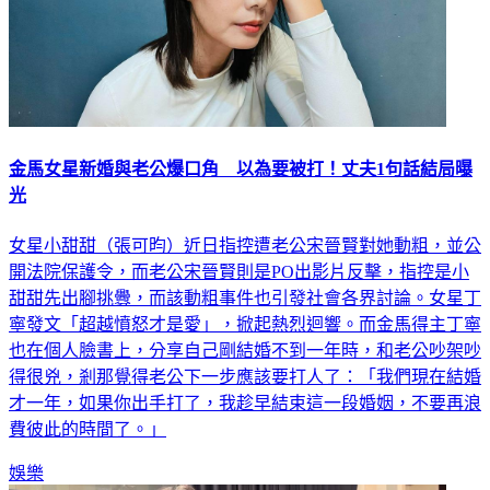
金馬女星新婚與老公爆口角 以為要被打！丈夫1句話結局曝
光
女星小甜甜（張可昀）近日指控遭老公宋晉賢對她動粗，並公
開法院保護令，而老公宋晉賢則是PO出影片反擊，指控是小
甜甜先出腳挑釁，而該動粗事件也引發社會各界討論。女星丁
寧發文「超越憤怒才是愛」，掀起熱烈迴響。而金馬得主丁寧
也在個人臉書上，分享自己剛結婚不到一年時，和老公吵架吵
得很兇，剎那覺得老公下一步應該要打人了：「我們現在結婚
才一年，如果你出手打了，我趁早結束這一段婚姻，不要再浪
費彼此的時間了。」
娛樂