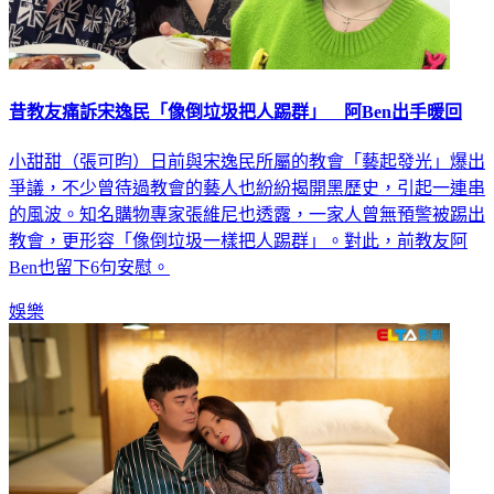
昔教友痛訴宋逸民「像倒垃圾把人踢群」 阿Ben出手暖回
小甜甜（張可昀）日前與宋逸民所屬的教會「藝起發光」爆出
爭議，不少曾待過教會的藝人也紛紛揭開黑歷史，引起一連串
的風波。知名購物專家張維尼也透露，一家人曾無預警被踢出
教會，更形容「像倒垃圾一樣把人踢群」。對此，前教友阿
Ben也留下6句安慰。
娛樂