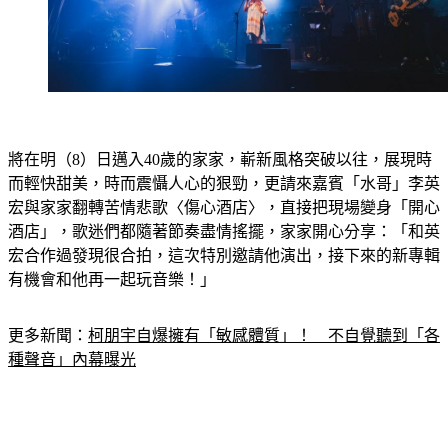
將在明（8）日邁入40歲的家家，嶄新風格突破以往，展現時
而輕快甜美，時而震懾人心的狠勁，更請來嘉賓「水哥」李英
宏與家家翻轉苦情悲歌〈傷心酒店〉，直接把現場變身「開心
酒店」，歌迷們都隨著節奏盡情搖擺，家家開心分享：「和英
宏合作過發現很合拍，這次特別邀請他演出，接下來的新專輯
有機會和他再一起玩音樂！」
更多新聞：
柯朋宇自爆擁有「敏感體質」！　不自覺聽到「各
種聲音」內幕曝光