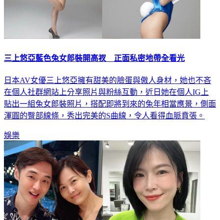
三上悠亞藍色兔女郎裝開高衩 正面私密地帶全看光
日本AV女優三上悠亞擁有甜美的臉蛋與傲人身材，她也不吝
在個人社群網站上分享照片與粉絲互動，近日她在個人IG上
貼出一組兔女郎裝照片，搭配即將到來的兔年相當應景，側面
渾圓的臀部線條，秀出完美的S曲線，令人看得血脈賁張。
娛樂