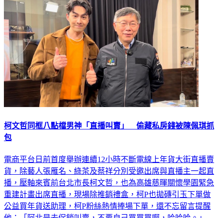
柯文哲同框八點檔男神「直播叫賣」 偷藏私房錢被陳佩琪抓
包
電商平台日前首度舉辦連續12小時不斷電線上年貨大街直播賣
貨，除藝人張雁名、綠茶及蔡祥分別受邀出席與直播主一起直
播，壓軸來賓前台北市長柯文哲，也為高雄慈暉關懷學園緊急
重建計畫出席直播，現場除推銷禮盒，柯P也拋磚引玉下單做
公益買年貨送助理，柯P粉絲熱情捧場下單，還不忘留言提醒
他：「阿北是去促銷叫賣，不要自己買買買啊，哈哈哈。」