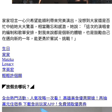
家家坦言一心只希望能順利帶來完美演出，沒想到大家還是百
忙中給她大大驚喜，相當難忘和感激，她說：「這次的演唱會
的編制和歌單安排，對我來說都是個新的體驗，也是鼓勵自己
在邁向新的一年，能更勇於嘗試、挑戰！」
生日
家家
Matzka
Legacy
李英宏
輕輕許個願
◤放假去哪玩？◢
全台熱門活動、人氣攻略一次看！
高雄美食優惠開搶！再抽
萬元住宿券
下載食尚玩家APP！免費領取優惠券