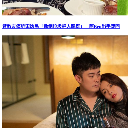
昔教友痛訴宋逸民「像倒垃圾把人踢群」 阿Ben出手暖回