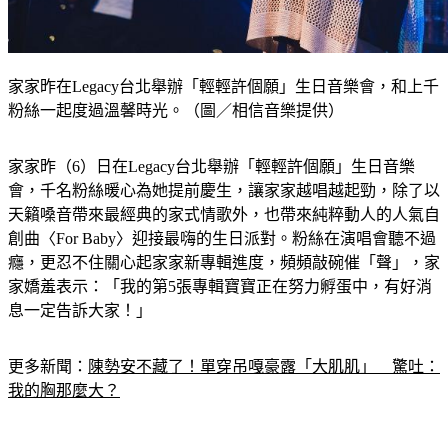
家家昨在Legacy台北舉辦「輕輕許個願」生日音樂會，和上千
粉絲一起度過溫馨時光。（圖／相信音樂提供）
家家昨（6）日在Legacy台北舉辦「輕輕許個願」生日音樂
會，千名粉絲暖心為她提前慶生，讓家家越唱越起勁，除了以
天籟嗓音帶來最經典的家式情歌外，也帶來純粹動人的人氣自
創曲〈For Baby〉迎接最嗨的生日派對。粉絲在演唱會聽不過
癮，更忍不住關心起家家新專輯進度，頻頻敲碗催「聲」，家
家嬌羞表示：「我的第5張專輯寶寶正在努力孵蛋中，有好消
息一定告訴大家！」
更多新聞：
陳勢安不藏了！單穿吊嘎豪露「大肌肌」　驚吐：
我的胸那麼大？