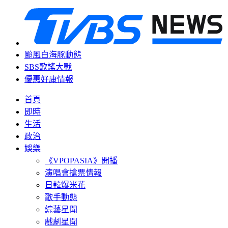
颱風白海豚動態
SBS歌謠大戰
優惠好康情報
首頁
即時
生活
政治
娛樂
《VPOPASIA》開播
演唱會搶票情報
日韓爆米花
歌手動態
綜藝星聞
戲劇星聞