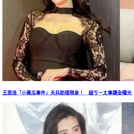
王思佳「小黃瓜事件」天兵助理現身！ 超ㄎㄧㄤ事蹟全曝光