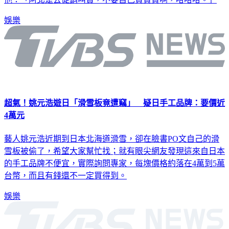
娛樂
超氣！姚元浩遊日「滑雪板竟遭竊」 疑日手工品牌：要價近
4萬元
藝人姚元浩近期到日本北海道滑雪，卻在臉書PO文自己的滑
雪板被偷了，希望大家幫忙找；就有眼尖網友發現這來自日本
的手工品牌不便宜，實際詢問專家，每塊價格約落在4萬到5萬
台幣，而且有錢還不一定買得到。
娛樂