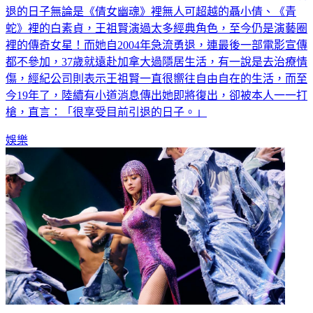
退的日子無論是《倩女幽魂》裡無人可超越的聶小倩、《青
蛇》裡的白素貞，王祖賢演過太多經典角色，至今仍是演藝圈
裡的傳奇女星！而她自2004年急流勇退，連最後一部電影宣傳
都不參加，37歲就遠赴加拿大過隱居生活，有一說是去治療情
傷，經紀公司則表示王祖賢一直很嚮往自由自在的生活，而至
今19年了，陸續有小道消息傳出她即將復出，卻被本人一一打
槍，直言：「很享受目前引退的日子。」
娛樂