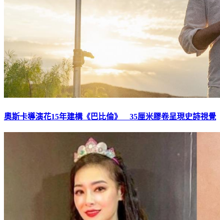
奧斯卡導演花15年建構《巴比倫》 35厘米膠卷呈現史詩視覺