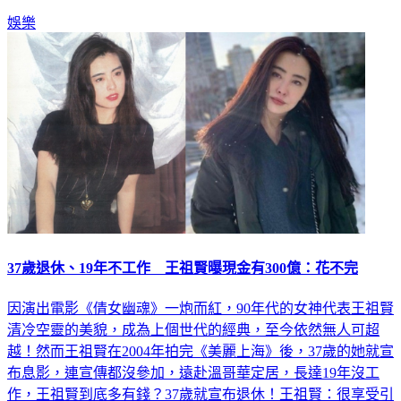
娛樂
37歲退休、19年不工作 王祖賢曝現金有300億：花不完
因演出電影《倩女幽魂》一炮而紅，90年代的女神代表王祖賢
清冷空靈的美貌，成為上個世代的經典，至今依然無人可超
越！然而王祖賢在2004年拍完《美麗上海》後，37歲的她就宣
布息影，連宣傳都沒參加，遠赴溫哥華定居，長達19年沒工
作，王祖賢到底多有錢？37歲就宣布退休！王祖賢：很享受引