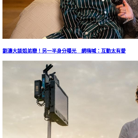
劉濤大談姐弟戀！另一半身分曝光 網嗨喊：互動太有愛