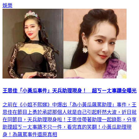
娛樂
王思佳「小黃瓜事件」天兵助理現身！ 超ㄎㄧㄤ事蹟全曝光
之前在《小姐不熙娣》中爆出「為小黃瓜飆罵助理」事件，王
思佳在節目上勇於承認那個人就是自己引起軒然大波，近日就
在同節目，天兵助理現身啦！王思佳帶著助理一起錄影，分享
助理超ㄎㄧㄤ事蹟不只一件，看完真的笑翻！小黃瓜助理現
身！為飆罵事件還原真相