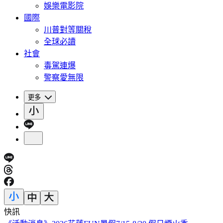
娛樂電影院
國際
川普對等關稅
全球必讀
社會
毒駕連爆
警察愛無限
更多
快訊