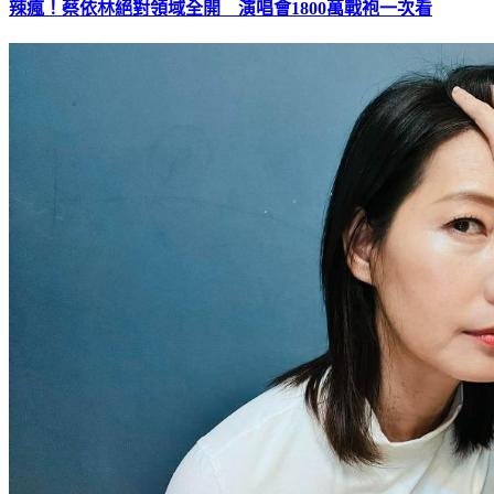
辣瘋！蔡依林絕對領域全開 演唱會1800萬戰袍一次看