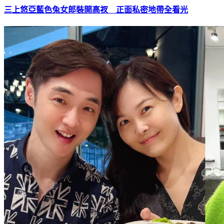
三上悠亞藍色兔女郎裝開高衩 正面私密地帶全看光