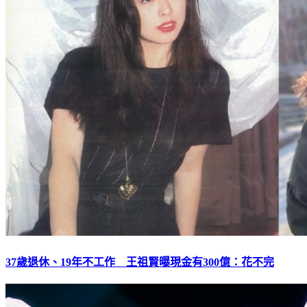
37歲退休、19年不工作 王祖賢曝現金有300億：花不完