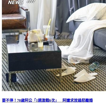
要不停！70歲阿公「1週激戰6次」 阿嬤求放過怒離婚