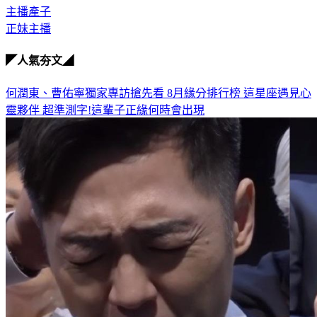
正妹主播
◤人氣夯文◢
何潤東、曹佑寧獨家專訪搶先看
8月緣分排行榜 這星座遇見心
靈夥伴
超準測字!這輩子正緣何時會出現