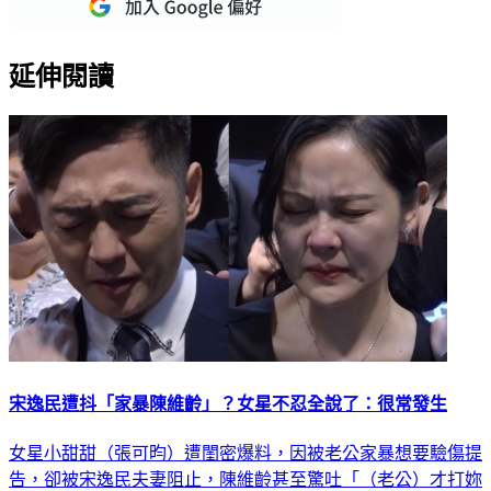
延伸閱讀
宋逸民遭抖「家暴陳維齡」？女星不忍全說了：很常發生
女星小甜甜（張可昀）遭閨密爆料，因被老公家暴想要驗傷提
告，卻被宋逸民夫妻阻止，陳維齡甚至驚吐「（老公）才打妳
一次」。對此，女星「酒國名花」凌威威竟內線爆料，暗指宋