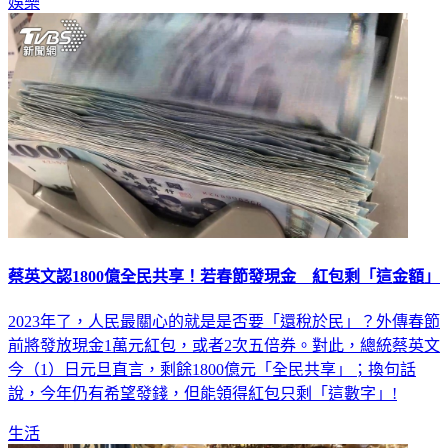
蔡英文認1800億全民共享！若春節發現金 紅包剩「這金額」
2023年了，人民最關心的就是是否要「還稅於民」？外傳春節
前將發放現金1萬元紅包，或者2次五倍券。對此，總統蔡英文
今（1）日元旦直言，剩餘1800億元「全民共享」；換句話
說，今年仍有希望發錢，但能領得紅包只剩「這數字」!
生活