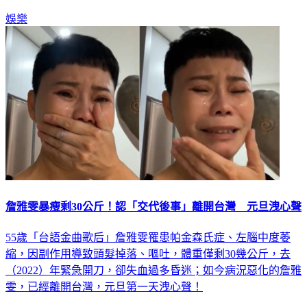
娛樂
詹雅雯暴瘦剩30公斤！認「交代後事」離開台灣 元旦洩心聲
55歲「台語金曲歌后」詹雅雯罹患帕金森氏症、左腦中度萎
縮，因副作用導致頭髮掉落、嘔吐，體重僅剩30幾公斤，去
（2022）年緊急開刀，卻失血過多昏迷；如今病況惡化的詹雅
雯，已經離開台灣，元旦第一天洩心聲！
娛樂