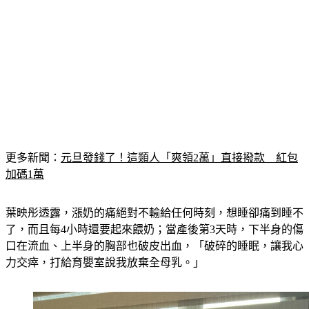
更多新聞：
元旦發錢了！這類人「爽領2萬」直接撥款　紅包
加碼1萬
葉映彤透露，漲奶的痛絕對不輸給任何時刻，想睡卻痛到睡不
了，而且每4小時還要起來餵奶；當產後第3天時，下半身的傷
口在流血、上半身的胸部也破皮出血，「破碎的睡眠，讓我心
力交瘁，打給育嬰室說我放棄全母乳。」