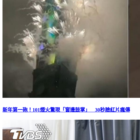
新年第一砲！101煙火驚現「窗邊鼓掌」 30秒臉紅片瘋傳