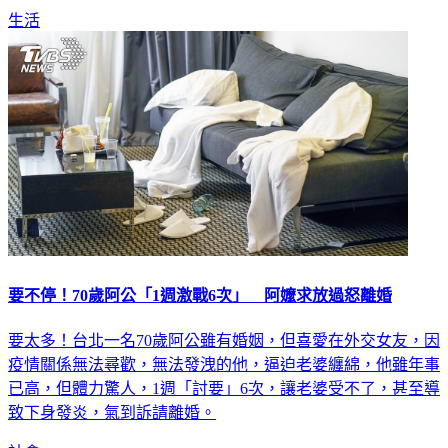
要不停！70歲阿公「1週激戰6次」 阿嬤求放過怒離婚
要太多！台北一名70歲阿公雖有婚姻，但喜愛在外交女友，因
疫情關係無法尋歡，無法發洩的他，逼迫老婆纏綿，他雖年事
已高，但體力驚人，1週「討要」6次，讓老婆受不了，甚至導
致下身發炎，氣到訴請離婚。
社會