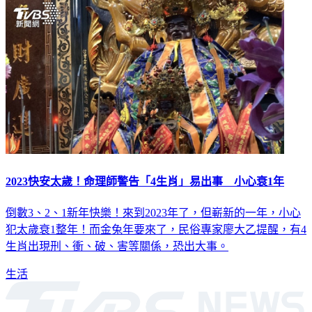
2023快安太歲！命理師警告「4生肖」易出事 小心衰1年
倒數3、2、1新年快樂！來到2023年了，但嶄新的一年，小心
犯太歲衰1整年！而金兔年要來了，民俗專家廖大乙提醒，有4
生肖出現刑、衝、破、害等關係，恐出大事。
生活