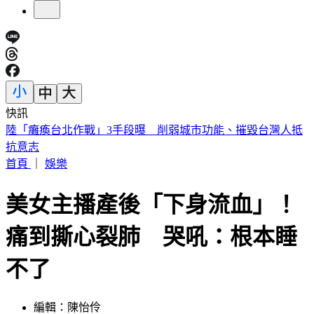
快訊
員工減肥老闆買單！美銀砸80億補貼瘦瘦針 執行長喊值得
首頁
｜
娛樂
美女主播產後「下身流血」！
痛到撕心裂肺 哭吼：根本睡
不了
編輯：陳怡伶
發佈時間：2023.01.02 14:27