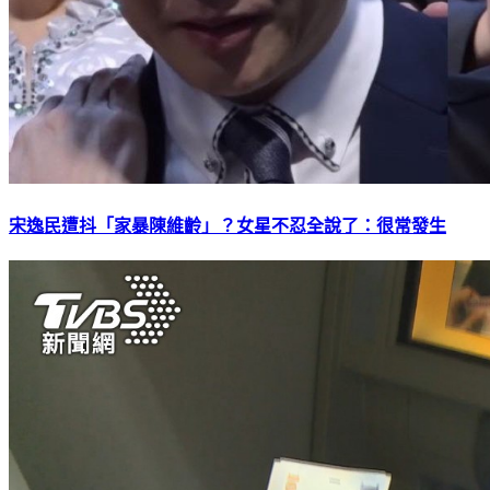
宋逸民遭抖「家暴陳維齡」？女星不忍全說了：很常發生