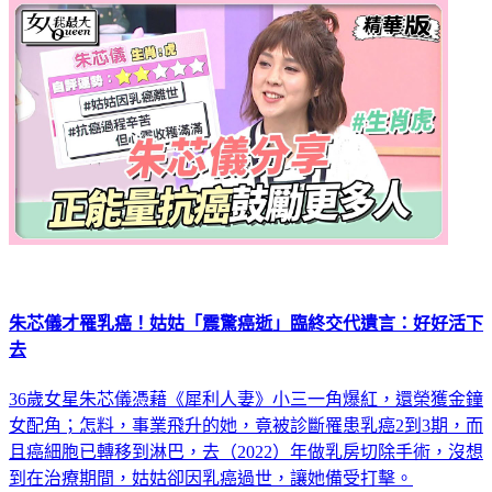
朱芯儀才罹乳癌！姑姑「震驚癌逝」臨終交代遺言：好好活下
去
36歲女星朱芯儀憑藉《犀利人妻》小三一角爆紅，還榮獲金鐘
女配角；怎料，事業飛升的她，竟被診斷罹患乳癌2到3期，而
且癌細胞已轉移到淋巴，去（2022）年做乳房切除手術，沒想
到在治療期間，姑姑卻因乳癌過世，讓她備受打擊。