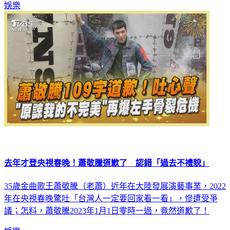
去年才登央視春晚！蕭敬騰道歉了 認錯「過去不禮貌」
35歲金曲歌王蕭敬騰（老蕭）近年在大陸發展演藝事業，2022
年在央視春晚驚吐「台灣人一定要回家看一看」，慘遭受爭
議；怎料，蕭敬騰2023年1月1日零時一過，竟然道歉了！
娛樂