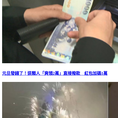
元旦發錢了！這類人「爽領2萬」直接撥款 紅包加碼1萬