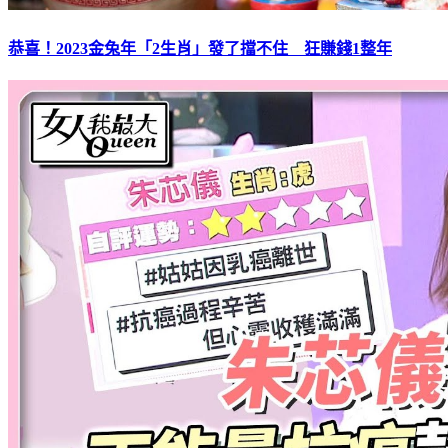
恭喜！2023金兔年「2生肖」發了擋不住 狂賺錢1整年