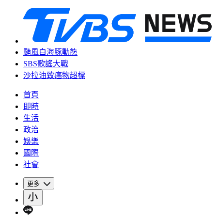
颱風白海豚動態
SBS歌謠大戰
沙拉油致癌物超標
首頁
即時
生活
政治
娛樂
國際
社會
更多