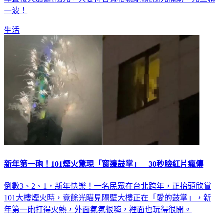
生活
新年第一砲！101煙火驚現「窗邊鼓掌」 30秒臉紅片瘋傳
倒數3、2、1，新年快樂！一名民眾在台北跨年，正抬頭欣賞
101大樓煙火時，竟餘光瞄見隔壁大樓正在「愛的鼓掌」，新
年第一砲打得火熱，外面氣氛很嗨，裡面也玩得很開。
生活