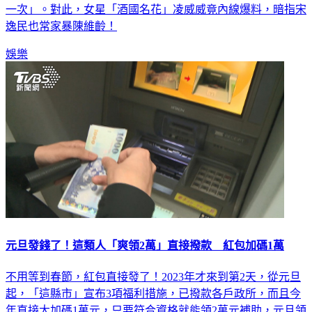
逸民也常家暴陳維齡！
娛樂
元旦發錢了！這類人「爽領2萬」直接撥款 紅包加碼1萬
不用等到春節，紅包直接發了！2023年才來到第2天，從元旦
起，「這縣市」宣布3項福利措施，已撥款各戶政所，而且今
年直接大加碼1萬元，只要符合資格就能領2萬元補助，元旦領
一波！