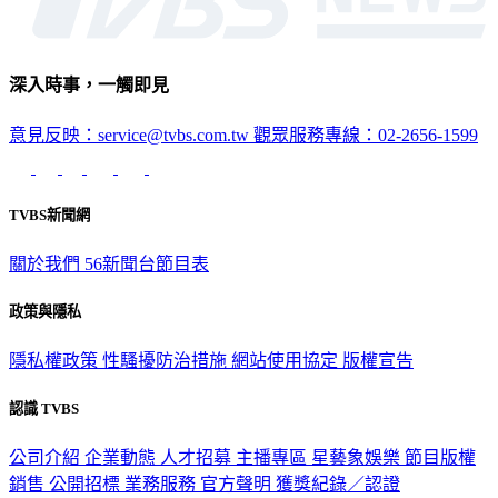
深入時事，一觸即見
意見反映：service@tvbs.com.tw
觀眾服務專線：02-2656-1599
TVBS新聞網
關於我們
56新聞台節目表
政策與隱私
隱私權政策
性騷擾防治措施
網站使用協定
版權宣告
認識 TVBS
公司介紹
企業動態
人才招募
主播專區
星藝象娛樂
節目版權
銷售
公開招標
業務服務
官方聲明
獲獎紀錄／認證