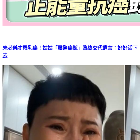
朱芯儀才罹乳癌！姑姑「震驚癌逝」臨終交代遺言：好好活下
去