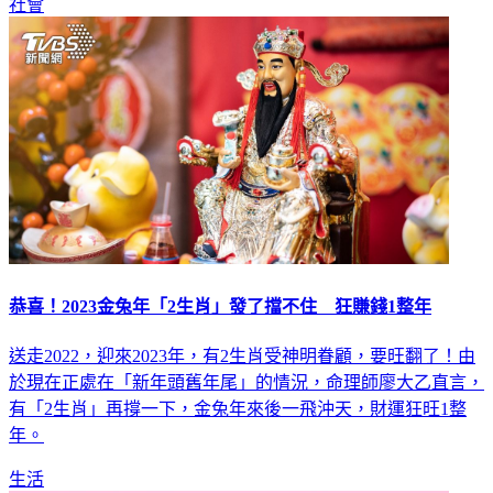
恭喜！2023金兔年「2生肖」發了擋不住 狂賺錢1整年
送走2022，迎來2023年，有2生肖受神明眷顧，要旺翻了！由
於現在正處在「新年頭舊年尾」的情況，命理師廖大乙直言，
有「2生肖」再撐一下，金兔年來後一飛沖天，財運狂旺1整
年。
生活