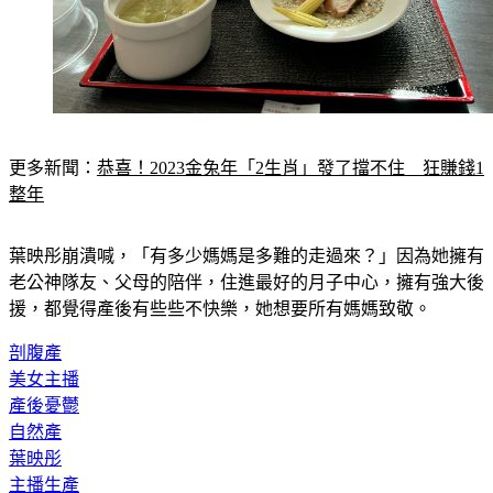
更多新聞：
恭喜！2023金兔年「2生肖」發了擋不住　狂賺錢1
整年
葉映彤崩潰喊，「有多少媽媽是多難的走過來？」因為她擁有
老公神隊友、父母的陪伴，住進最好的月子中心，擁有強大後
援，都覺得產後有些些不快樂，她想要所有媽媽致敬。
剖腹產
美女主播
產後憂鬱
自然產
葉映彤
主播生產
主播產子