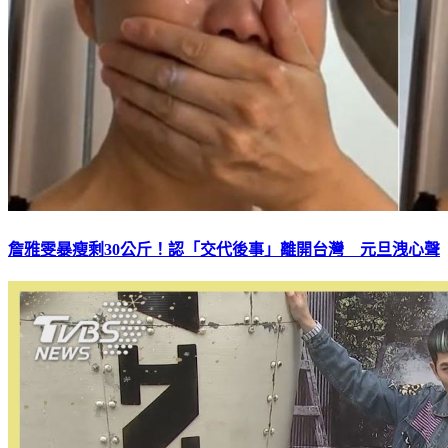
詹雅雯暴瘦剩30公斤！認「交代後事」離開台灣 元旦洩心聲