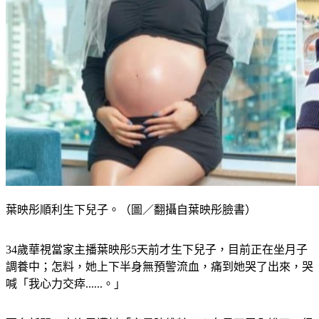
葉映彤順利生下兒子。（圖／翻攝自葉映彤臉書）
34歲華視當家主播葉映彤5天前才生下兒子，目前正在坐月子
調養中；怎料，她上下半身無預警流血，痛到她哭了出來，哭
喊「我心力交瘁......。」
更多新聞：
宋逸民遭抖「家暴陳維齡」？女星不忍全說了：很