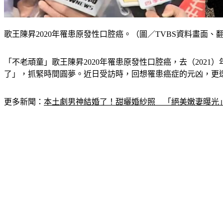
歌王陳昇2020年罹患原發性口腔癌。（圖／TVBS資料畫面、翻攝自
「不老頑童」歌王陳昇2020年罹患原發性口腔癌，去（202
了」，抓緊時間圓夢。近日受訪時，回想罹患癌症的元凶，更
更多新聞：
本土劇男神結婚了！甜曬婚紗照　「絕美嫩妻曝光