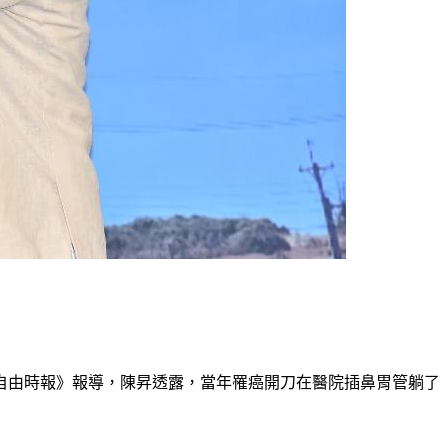
自由時報》報導，陳昇透露，當年罹癌開刀在醫院插鼻胃管躺了