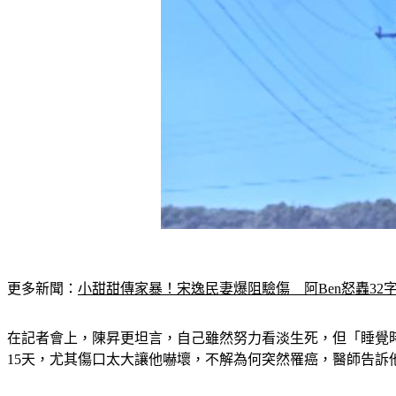
更多新聞：
小甜甜傳家暴！宋逸民妻爆阻驗傷　阿Ben怒轟32
在記者會上，陳昇更坦言，自己雖然努力看淡生死，但「睡覺
15天，尤其傷口太大讓他嚇壞，不解為何突然罹癌，醫師告訴