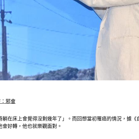
字：邪會
時躺在床上會覺得沒剩幾年了」。而回想當初罹癌的情況，據《
他會好轉，他也就樂觀面對。