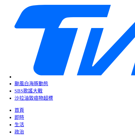
颱風白海豚動態
SBS歌謠大戰
沙拉油致癌物超標
首頁
即時
生活
政治