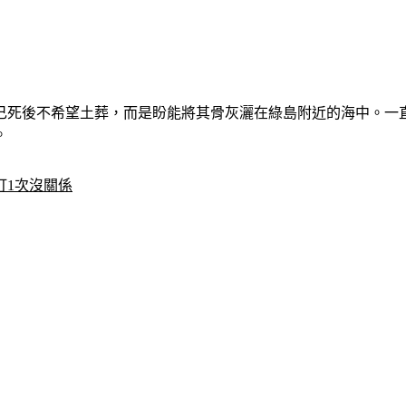
自己死後不希望土葬，而是盼能將其骨灰灑在綠島附近的海中。
。
打1次沒關係