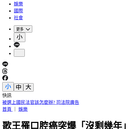
娛樂
國際
社會
更多
快訊
被選上國民法官該怎麼辦? 司法院廣告
首頁
｜
娛樂
歌王罹口腔癌突爆「沒剩幾年」