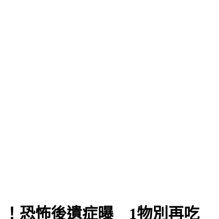
！恐怖後遺症曝 1物別再吃