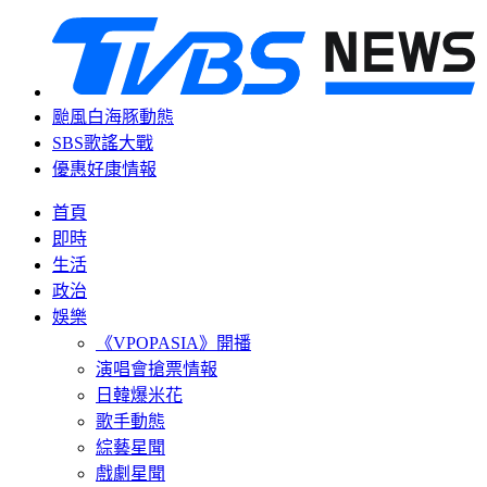
颱風白海豚動態
SBS歌謠大戰
優惠好康情報
首頁
即時
生活
政治
娛樂
《VPOPASIA》開播
演唱會搶票情報
日韓爆米花
歌手動態
綜藝星聞
戲劇星聞