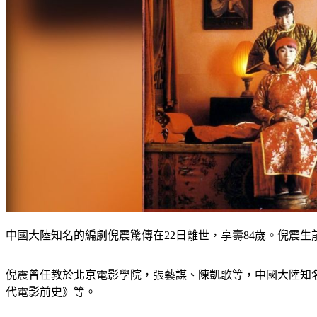
中國大陸知名的編劇倪震驚傳在22日離世，享壽84歲。倪震
倪震曾任教於北京電影學院，張藝謀、陳凱歌等，中國大陸知
代電影前史》等。