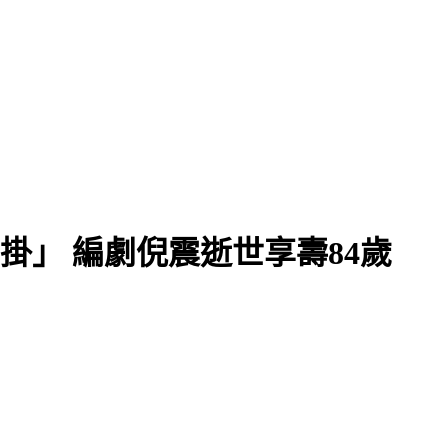
民都失憶？
掛」 編劇倪震逝世享壽84歲