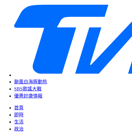
颱風白海豚動態
SBS歌謠大戰
優惠好康情報
首頁
即時
生活
政治