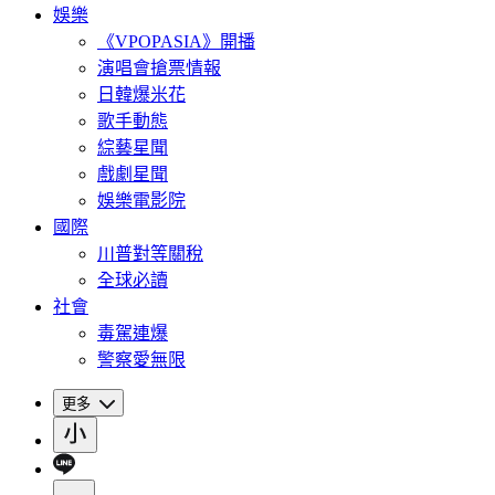
娛樂
《VPOPASIA》開播
演唱會搶票情報
日韓爆米花
歌手動態
綜藝星聞
戲劇星聞
娛樂電影院
國際
川普對等關稅
全球必讀
社會
毒駕連爆
警察愛無限
更多