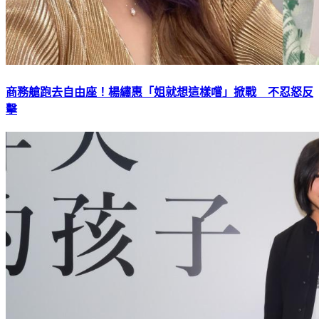
商務艙跑去自由座！楊繡惠「姐就想這樣嚐」掀戰 不忍怒反
擊