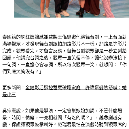
泰國籍的網紅娘娘感謝監製王偉忠邀他演舞台劇，一上台面對
滿場觀眾，才發現舞台劇跟拍網路影片不一樣，網路是等影片
完成，觀眾看完，才留言反應，但舞台劇觀眾卻是一秒立刻給
回饋。他講完台詞之後，觀眾一直笑個不停，讓他沒辦法接下
一句詞，一直擔心會忘詞，所以每次觀眾一笑，就想問：「你
們到底笑夠沒有？」
更多新聞：
金鐘影后遭控蓄意破壞家庭　許瑋甯變臉怒喊：她
是小三
吳宗憲說，如果他是導演，一定會幫娘娘加詞，不管什麼場
景、時間、情緒，一亮相就問「有吃的嗎？」，越悲劇越有
戲，保證讓觀眾鼓掌叫好。范瑞君最怕在演戲時聽到觀眾席的