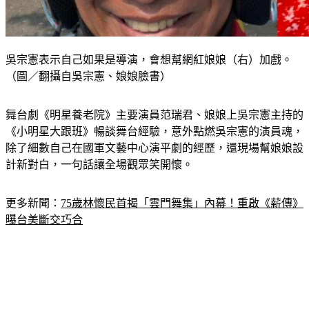
吳宗憲表示自己如果是導演，會想幫網紅娘娘（右）加戲。
（圖／翻攝自吳宗憲、娘娘臉書）
舞台劇《明星養老院》主要演員范瑞君、娘娘上吳宗憲主持的
《小明星大跟班》暢談舞台經驗，意外點燃吳宗憲的演員魂，
除了細數自己在國軍文藝中心演平劇的經歷，還現場幫娘娘設
計新對白，一句話讓全場觀眾笑開懷。
更多新聞：
75歲林懷民首揭「雲門舞集」內幕！重啟《薪傳》
曝台美斷交巧合