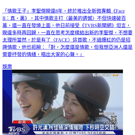
「情歌王子」李聖傑睽違8年，終於推出全新微專輯《Face
II：真・裏》，其中情歌主打〈最美的遺憾〉不但快速破百
萬，還一直在發燒上面，他日前接受《TVBS新聞網》坦言，
睽違多時再回歸，一直在思考怎麼樣給出新的李聖傑，不想要
太理所當然，於是有了〈FACE〉這首歌，不過爆紅的仍是招
牌情歌，他也扼腕：「對，怎麼還是情歌，但我想亞洲人還是
需要抒發的情緒，唱出大家的心聲。」
娛樂