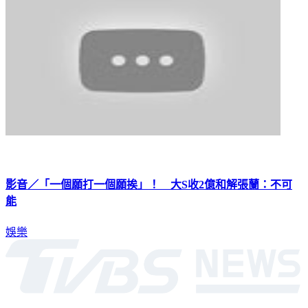
影音／「一個願打一個願挨」！ 大S收2億和解張蘭：不可
能
娛樂