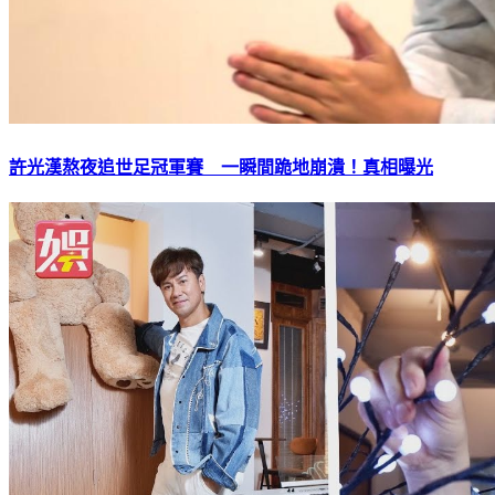
許光漢熬夜追世足冠軍賽 一瞬間跪地崩潰！真相曝光