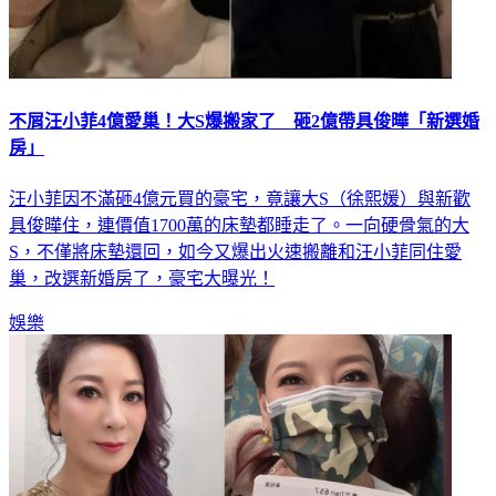
不屑汪小菲4億愛巢！大S爆搬家了 砸2億帶具俊曄「新選婚
房」
汪小菲因不滿砸4億元買的豪宅，竟讓大S（徐熙媛）與新歡
具俊曄住，連價值1700萬的床墊都睡走了。一向硬骨氣的大
S，不僅將床墊還回，如今又爆出火速搬離和汪小菲同住愛
巢，改選新婚房了，豪宅大曝光！
娛樂