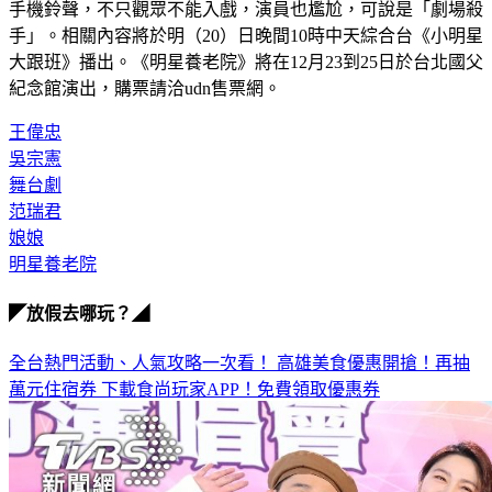
手機鈴聲，不只觀眾不能入戲，演員也尷尬，可說是「劇場殺
手」。相關內容將於明（20）日晚間10時中天綜合台《小明星
大跟班》播出。《明星養老院》將在12月23到25日於台北國父
紀念館演出，購票請洽udn售票網。
王偉忠
吳宗憲
舞台劇
范瑞君
娘娘
明星養老院
◤放假去哪玩？◢
全台熱門活動、人氣攻略一次看！
高雄美食優惠開搶！再抽
萬元住宿券
下載食尚玩家APP！免費領取優惠券