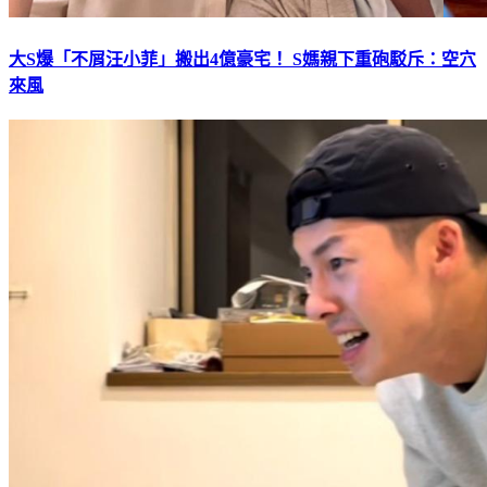
大S爆「不屑汪小菲」搬出4億豪宅！ S媽親下重砲駁斥：空穴
來風