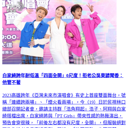
白家綺跨年耐低溫「四面全開」0尺度！拒老公吳東諺聞香：
他管不著
2023高雄跨年《亞灣未來市演唱會》有史上首座雙面舞台，號
稱「連續跨兩場」、「煙火看兩場」，今（19）日於民視林口
總部召開記者會，邀請主持群「浩角翔起」浩子、阿翔與白家
綺搭檔出席，白家綺將與「PT Girls」帶來性感的熱舞演出，
預告會穿很辣，「前後左右都沒有尺度，全開」，但服裝絕對