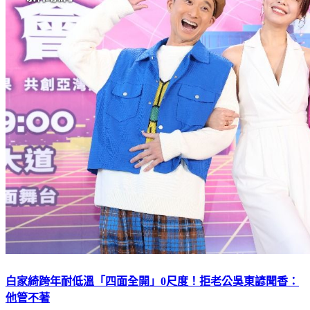
白家綺跨年耐低溫「四面全開」0尺度！拒老公吳東諺聞香：
他管不著