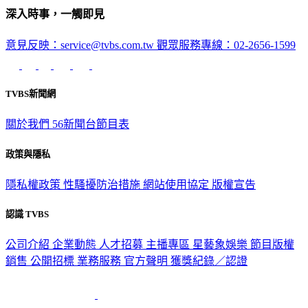
深入時事，一觸即見
意見反映：service@tvbs.com.tw
觀眾服務專線：02-2656-1599
TVBS新聞網
關於我們
56新聞台節目表
政策與隱私
隱私權政策
性騷擾防治措施
網站使用協定
版權宣告
認識 TVBS
公司介紹
企業動態
人才招募
主播專區
星藝象娛樂
節目版權
銷售
公開招標
業務服務
官方聲明
獲獎紀錄／認證