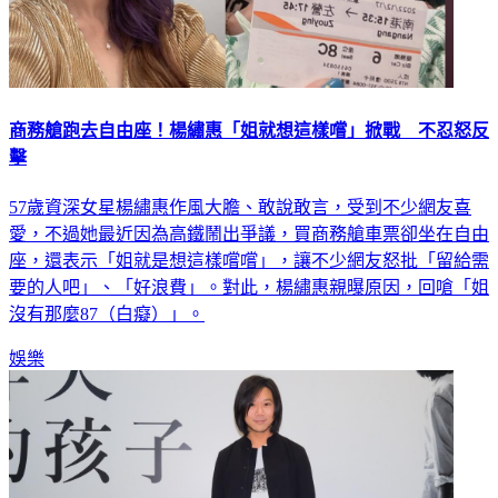
商務艙跑去自由座！楊繡惠「姐就想這樣嚐」掀戰 不忍怒反
擊
57歲資深女星楊繡惠作風大膽、敢說敢言，受到不少網友喜
愛，不過她最近因為高鐵鬧出爭議，買商務艙車票卻坐在自由
座，還表示「姐就是想這樣嚐嚐」，讓不少網友怒批「留給需
要的人吧」、「好浪費」。對此，楊繡惠親曝原因，回嗆「姐
沒有那麼87（白癡）」。
娛樂