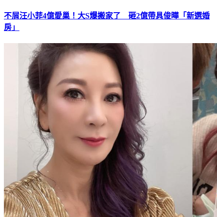
不屑汪小菲4億愛巢！大S爆搬家了 砸2億帶具俊曄「新選婚
房」