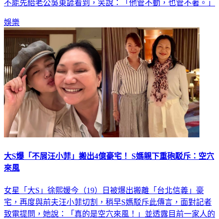
不能先給老公吳東諺看到，笑說：「他管不動，也管不著。」
娛樂
大S爆「不屑汪小菲」搬出4億豪宅！ S媽親下重砲駁斥：空穴
來風
女星「大S」徐熙媛今（19）日被爆出搬離「台北信義」豪
宅，再度與前夫汪小菲切割，稍早S媽駁斥此傳言，面對記者
致電提問，她說：「真的是空穴來風！」並透露目前一家人的