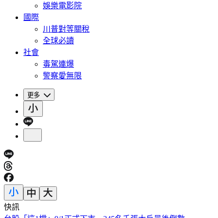
娛樂電影院
國際
川普對等關稅
全球必讀
社會
毒駕連爆
警察愛無限
更多
快訊