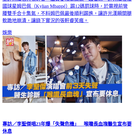
國球星姆巴佩（Kylian Mbappé）踢12碼罰球時，於電視前彎
腰雙手合十集氣，不料姆巴佩最後順利踢進，讓許光漢瞬間腿
軟跪地崩潰，讓錄下實況的張軒睿笑瘋。
娛樂
專訪／李聖傑唱23年爆「失聲危機」 喉嚨長血塊醫生宣布要
休息