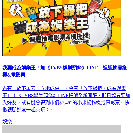
我要成為娛樂王！加《TVBS娛樂頭條》LINE 週週抽掃拖
機&電影票
古有「放下屠刀，立地成佛」，今有「放下掃把，成為娛樂
王」！《TVBS娛樂頭條》LINE帳號全新開張，即日起只要加
入好友，就有機會得到市價$7,495的小米掃拖機或電影票。快
揪親朋好友一起來玩：。
娛樂