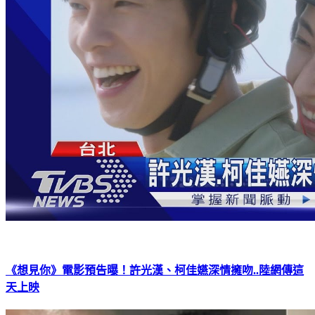
《想見你》電影預告曝！許光漢、柯佳嬿深情擁吻..陸網傳這
天上映