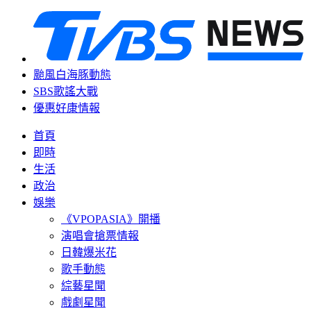
颱風白海豚動態
SBS歌謠大戰
優惠好康情報
首頁
即時
生活
政治
娛樂
《VPOPASIA》開播
演唱會搶票情報
日韓爆米花
歌手動態
綜藝星聞
戲劇星聞