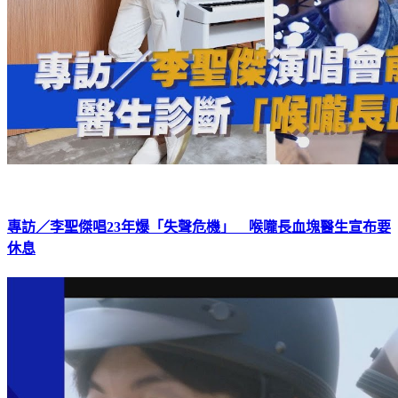
專訪／李聖傑唱23年爆「失聲危機」 喉嚨長血塊醫生宣布要
休息