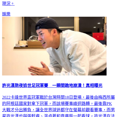
現況。
娛樂
許光漢熬夜追世足冠軍賽 一瞬間跪地崩潰！真相曝光
2022卡達世界盃冠軍戰於台灣時間18日登場，最後由梅西所屬
的阿根廷國家對拿下冠軍，而該場賽事峰迴路轉，最後靠PK
大戰才分出勝負，讓全世界球迷都守在螢幕前觀看賽事，而男
星許光漢也與張軒睿、温貞菱和章廣辰一起看球，許光漢在法