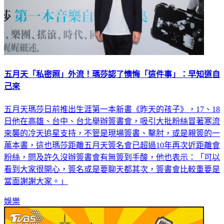
五月天「私密照」外流！瑪莎認了懊悔「這件事」：早知道自
己來
五月天瑪莎日前推出生涯第一本新書《昨天的孩子》，17、18
日他在高雄、台中、台北舉辦簽書會，吸引大批粉絲冒著寒流
來襲的冷天追星支持，不管是現場簽書、擊肘，或是親簽的一
萬本書，這也瑪莎距離五月天簽名會已超過10年再次近距離會
粉絲，問及許久沒辦簽書會有無簽到手酸，他也表示：「可以
看到大家很開心，簽名或是要聊天都其次，簽書會比較重要是
當面謝謝大家。」
娛樂