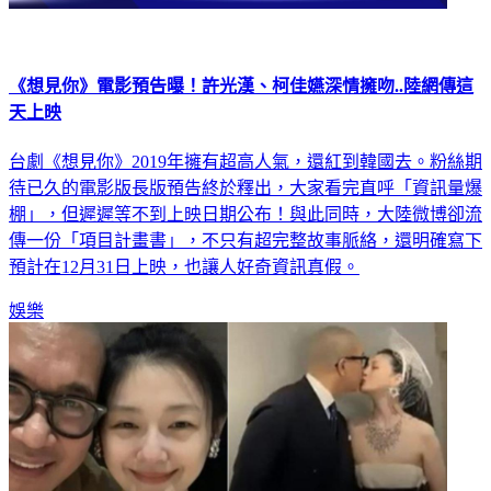
《想見你》電影預告曝！許光漢、柯佳嬿深情擁吻..陸網傳這
天上映
台劇《想見你》2019年擁有超高人氣，還紅到韓國去。粉絲期
待已久的電影版長版預告終於釋出，大家看完直呼「資訊量爆
棚」，但遲遲等不到上映日期公布！與此同時，大陸微博卻流
傳一份「項目計畫書」，不只有超完整故事脈絡，還明確寫下
預計在12月31日上映，也讓人好奇資訊真假。
娛樂