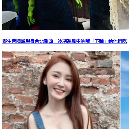
野生曾國城現身台北街頭 冷冽寒風中吶喊「下麵」給他們吃