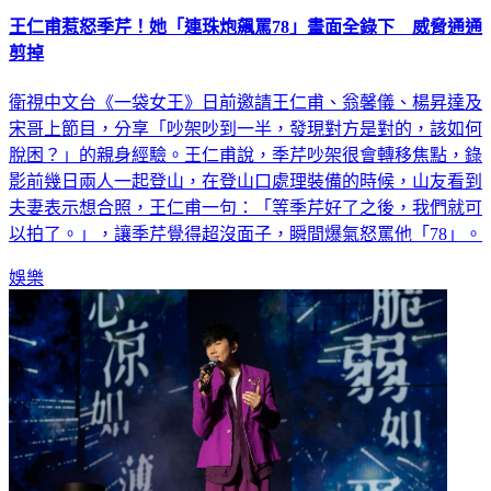
王仁甫惹怒季芹！她「連珠炮飆罵78」畫面全錄下 威脅通通
剪掉
衛視中文台《一袋女王》日前邀請王仁甫、翁馨儀、楊昇達及
宋哥上節目，分享「吵架吵到一半，發現對方是對的，該如何
脫困？」的親身經驗。王仁甫說，季芹吵架很會轉移焦點，錄
影前幾日兩人一起登山，在登山口處理裝備的時候，山友看到
夫妻表示想合照，王仁甫一句：「等季芹好了之後，我們就可
以拍了。」，讓季芹覺得超沒面子，瞬間爆氣怒罵他「78」。
娛樂