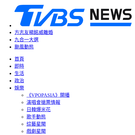
方志友楊銘威離婚
九合一大選
颱風動態
首頁
即時
生活
政治
娛樂
《VPOPASIA》開播
演唱會搶票情報
日韓爆米花
歌手動態
綜藝星聞
戲劇星聞