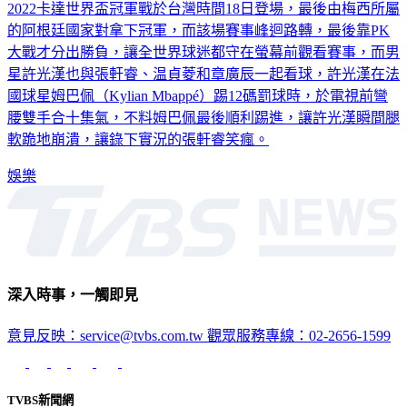
2022卡達世界盃冠軍戰於台灣時間18日登場，最後由梅西所屬
的阿根廷國家對拿下冠軍，而該場賽事峰迴路轉，最後靠PK
大戰才分出勝負，讓全世界球迷都守在螢幕前觀看賽事，而男
星許光漢也與張軒睿、温貞菱和章廣辰一起看球，許光漢在法
國球星姆巴佩（Kylian Mbappé）踢12碼罰球時，於電視前彎
腰雙手合十集氣，不料姆巴佩最後順利踢進，讓許光漢瞬間腿
軟跪地崩潰，讓錄下實況的張軒睿笑瘋。
娛樂
深入時事，一觸即見
意見反映：service@tvbs.com.tw
觀眾服務專線：02-2656-1599
TVBS新聞網