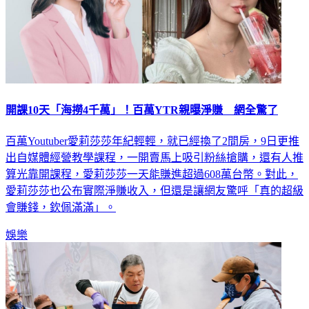
開課10天「海撈4千萬」！百萬YTR親曝淨賺 網全驚了
百萬Youtuber愛莉莎莎年紀輕輕，就已經換了2間房，9日更推
出自媒體經營教學課程，一開賣馬上吸引粉絲搶購，還有人推
算光靠開課程，愛莉莎莎一天能賺進超過608萬台幣。對此，
愛莉莎莎也公布實際淨賺收入，但還是讓網友驚呼「真的超級
會賺錢，欽佩滿滿」。
娛樂