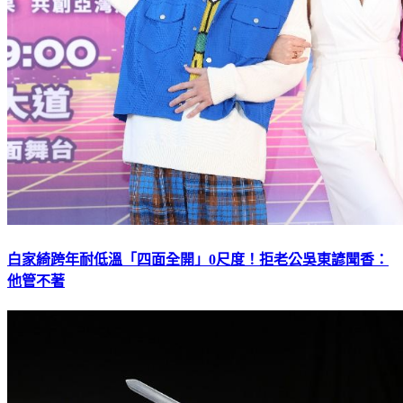
白家綺跨年耐低溫「四面全開」0尺度！拒老公吳東諺聞香：
他管不著