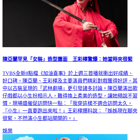
陳亞蘭罕見「女裝」造型露面 王彩樺驚爆：她當時夾很緊
TVBS全新8點檔《加油喜事》於上週三首播就衝出好成績、
好口碑，陳亞蘭、王彩樺及主要演員們精彩對戲獲得好評，其
中以古裝呈現的「武林劇場」更引發諸多討論。陳亞蘭演出歌
仔戲都以小生扮相示人，難得換上柔美的造型，讓她頻說不習
慣，現場還催促訪問快一點：「我穿這樣不適合訪問太久，
『小生』一直要跑出來啦！」王彩樺爆料說：「姊姊現在腳夾
很緊，不然演小生都站開開的。」
娛樂