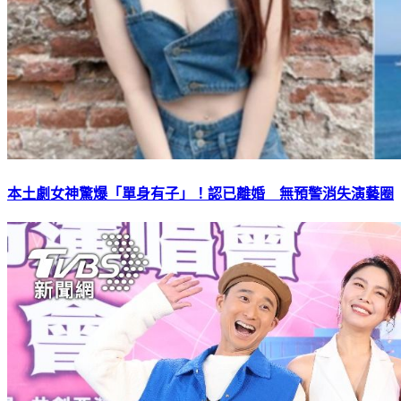
本土劇女神驚爆「單身有子」！認已離婚 無預警消失演藝圈