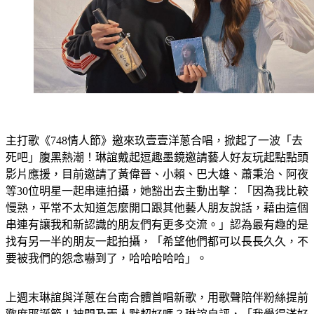
主打歌《748情人節》邀來玖壹壹洋蔥合唱，掀起了一波「去
死吧」腹黑熱潮！琳誼戴起逗趣墨鏡邀請藝人好友玩起點點頭
影片應援，目前邀請了黃偉晉、小賴、巴大雄、蕭秉治、阿夜
等30位明星一起串連拍攝，她豁出去主動出擊：「因為我比較
慢熟，平常不太知道怎麼開口跟其他藝人朋友說話，藉由這個
串連有讓我和新認識的朋友們有更多交流。」認為最有趣的是
找有另一半的朋友一起拍攝，「希望他們都可以長長久久，不
要被我們的怨念嚇到了，哈哈哈哈哈」。
上週末琳誼與洋蔥在台南合體首唱新歌，用歌聲陪伴粉絲提前