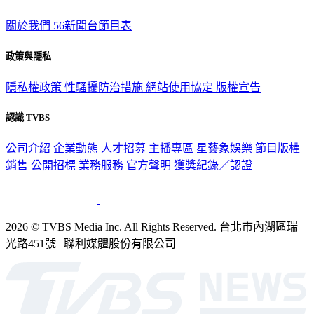
關於我們
56新聞台節目表
政策與隱私
隱私權政策
性騷擾防治措施
網站使用協定
版權宣告
認識 TVBS
公司介紹
企業動態
人才招募
主播專區
星藝象娛樂
節目版權
銷售
公開招標
業務服務
官方聲明
獲獎紀錄／認證
2026 © TVBS Media Inc. All Rights Reserved. 台北市內湖區瑞
光路451號 | 聯利媒體股份有限公司