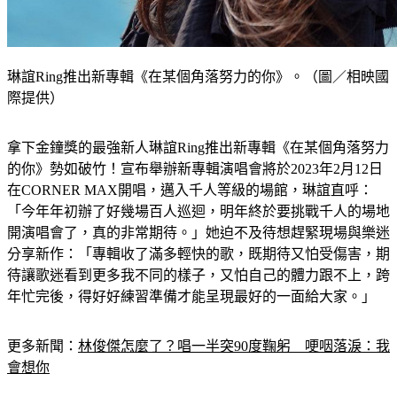
琳誼Ring推出新專輯《在某個角落努力的你》。（圖／相映國
際提供）
拿下金鐘獎的最強新人琳誼Ring推出新專輯《在某個角落努力
的你》勢如破竹！宣布舉辦新專輯演唱會將於2023年2月12日
在CORNER MAX開唱，邁入千人等級的場館，琳誼直呼：
「今年年初辦了好幾場百人巡迴，明年終於要挑戰千人的場地
開演唱會了，真的非常期待。」她迫不及待想趕緊現場與樂迷
分享新作：「專輯收了滿多輕快的歌，既期待又怕受傷害，期
待讓歌迷看到更多我不同的樣子，又怕自己的體力跟不上，跨
年忙完後，得好好練習準備才能呈現最好的一面給大家。」
更多新聞：
林俊傑怎麼了？唱一半突90度鞠躬　哽咽落淚：我
會想你