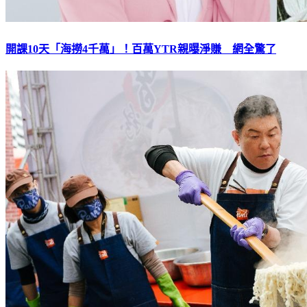
開課10天「海撈4千萬」！百萬YTR親曝淨賺 網全驚了