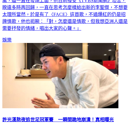
萬，還一直在發燒上面，他日前接受《TVBS新聞網》坦言，
睽違多時再回歸，一直在思考怎麼樣給出新的李聖傑，不想要
太理所當然，於是有了〈FACE〉這首歌，不過爆紅的仍是招
牌情歌，他也扼腕：「對，怎麼還是情歌，但我想亞洲人還是
需要抒發的情緒，唱出大家的心聲。」
娛樂
許光漢熬夜追世足冠軍賽 一瞬間跪地崩潰！真相曝光