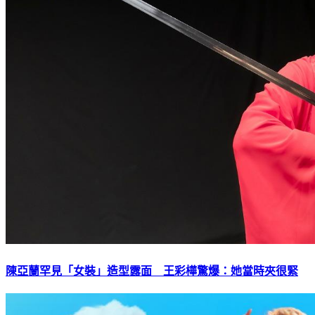
陳亞蘭罕見「女裝」造型露面 王彩樺驚爆：她當時夾很緊