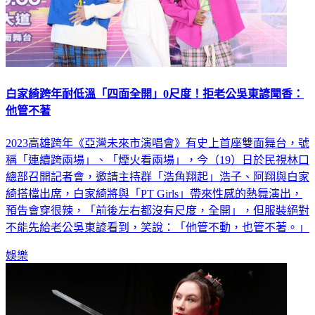
白家綺跨年耐低溫「四面全開」0尺度！拒老公吳東諺聞香：
他管不著
2023高雄跨年《亞灣未來市演唱會》有史上首座雙面舞台，號
稱「連續跨兩場」、「煙火看兩場」，今（19）日於民視林口
總部召開記者會，邀請主持群「浩角翔起」浩子、阿翔與白家
綺搭檔出席，白家綺將與「PT Girls」帶來性感的熱舞演出，
預告會穿很辣，「前後左右都沒有尺度，全開」，但服裝絕對
不能先給老公吳東諺看到，笑說：「他管不動，也管不著。」
娛樂