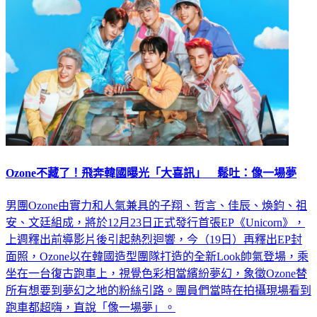
Ozone不藏了！飛奔韓國曝光「大喜訊」 鬆吐：像一場夢
男團Ozone由實力和人氣兼具的子翔、哲言、佳辰、煥鈞、祖
安、文廷組成，將於12月23日正式發行首張EP《Unicorn》，
上週釋出前導影片後引起熱烈迴響，今（19日）再釋出EP封
面照，Ozone以在韓國造型團隊打造的全新Look帥氣登場，乘
坐在一台復古跑車上，視覺色彩相當繽紛夢幻，象徵Ozone替
所有想要到夢幻之地的粉絲引路。團員們當時在拍攝現場看到
跑車都超嗨，直說「像一場夢」。