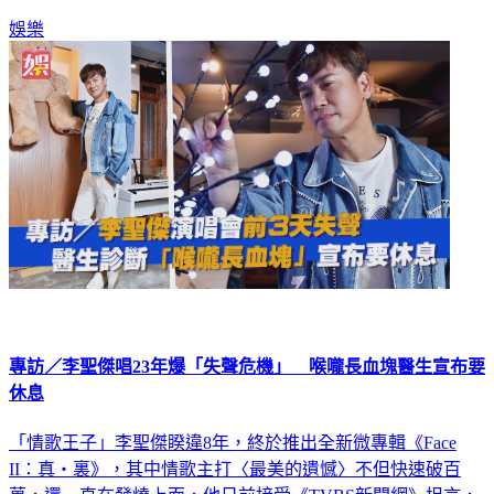
娛樂
專訪／李聖傑唱23年爆「失聲危機」 喉嚨長血塊醫生宣布要
休息
「情歌王子」李聖傑睽違8年，終於推出全新微專輯《Face
II：真・裏》，其中情歌主打〈最美的遺憾〉不但快速破百