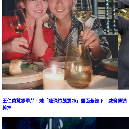
王仁甫惹怒季芹！她「連珠炮飆罵78」畫面全錄下 威脅通通
剪掉