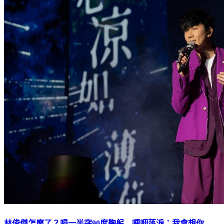
林俊傑怎麼了？唱一半突90度鞠躬 哽咽落淚：我會想你