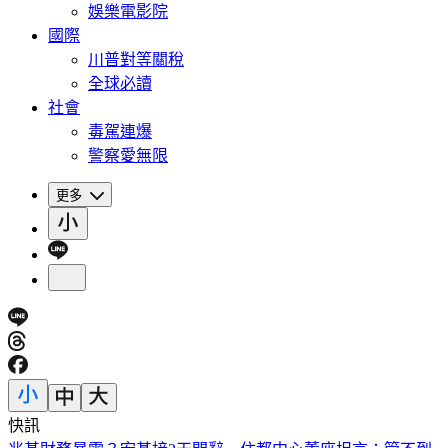
娛樂電影院
國際
川普對等關稅
全球必讀
社會
毒駕連爆
警察愛無限
更多
快訊