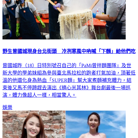
野生曾國城現身台北街頭 冷冽寒風中吶喊「下麵」給他們吃
曾國城昨（18）日特別號召自己的「PaMi曾拌麵團隊」及世
新大學的學弟妹組為參與臺北馬拉松的跑者打氣加油，頂著低
溫的他還化身為熱血「SUPER麵」幫大家煮麵補充體力，結
束後又馬不停蹄趕去演出《摘心米其林》舞台劇最後一場巡
演，體力像超人一樣，相當驚人。
娛樂