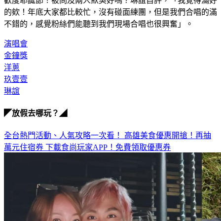
歡度耶誕節！被問及兩人默契好嗎？琳誼自評，「我覺得滿好
的欸！年底大家都比較忙，沒有碰面練團，但是我們合唱的滿
不錯的，感覺粉絲們能聽到我們現場合唱也很興奮」。
演唱會
金鐘獎
洋蔥
玖壹壹
琳誼
◤放假去哪玩？◢
全台熱門活動、人氣攻略一次看！
高雄美食優惠開搶！再抽
萬元住宿券
下載食尚玩家APP！免費領取優惠券