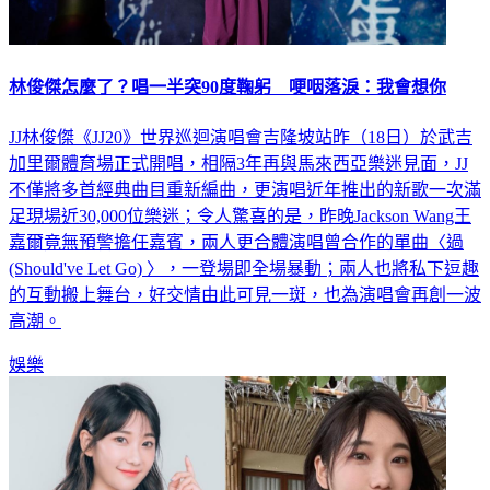
林俊傑怎麼了？唱一半突90度鞠躬 哽咽落淚：我會想你
JJ林俊傑《JJ20》世界巡迴演唱會吉隆坡站昨（18日）於武吉
加里爾體育場正式開唱，相隔3年再與馬來西亞樂迷見面，JJ
不僅將多首經典曲目重新編曲，更演唱近年推出的新歌一次滿
足現場近30,000位樂迷；令人驚喜的是，昨晚Jackson Wang王
嘉爾竟無預警擔任嘉賓，兩人更合體演唱曾合作的單曲〈過
(Should've Let Go) 〉，一登場即全場暴動；兩人也將私下逗趣
的互動搬上舞台，好交情由此可見一斑，也為演唱會再創一波
高潮。
娛樂