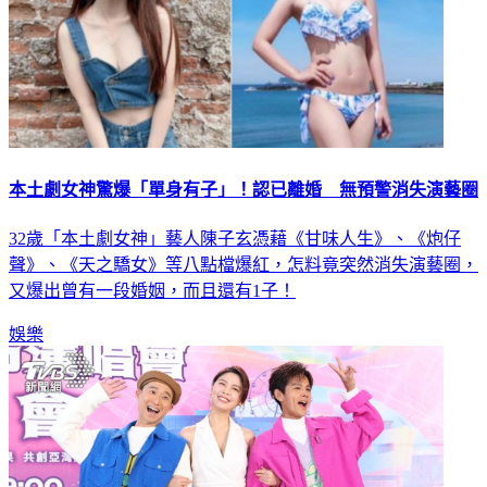
本土劇女神驚爆「單身有子」！認已離婚 無預警消失演藝圈
32歲「本土劇女神」藝人陳子玄憑藉《甘味人生》、《炮仔
聲》、《天之驕女》等八點檔爆紅，怎料竟突然消失演藝圈，
又爆出曾有一段婚姻，而且還有1子！
娛樂