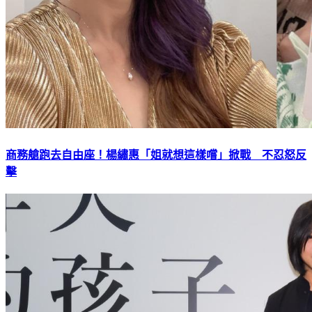
商務艙跑去自由座！楊繡惠「姐就想這樣嚐」掀戰 不忍怒反
擊