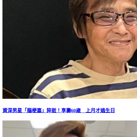
資深男星「腦梗塞」猝逝！享壽60歲 上月才過生日