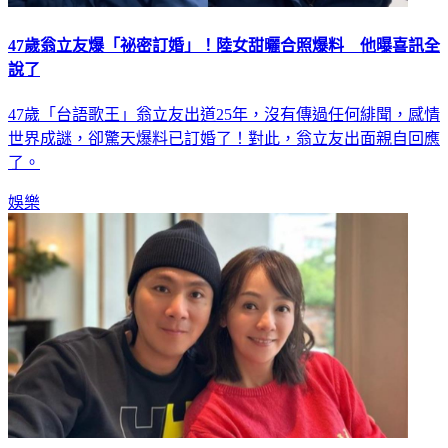
47歲翁立友爆「祕密訂婚」！陸女甜曬合照爆料 他曝喜訊全
說了
47歲「台語歌王」翁立友出道25年，沒有傳過任何緋聞，感情
世界成謎，卻驚天爆料已訂婚了！對此，翁立友出面親自回應
了。
娛樂