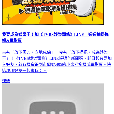
我要成為娛樂王！加《TVBS娛樂頭條》LINE 週週抽掃拖
機&電影票
古有「放下屠刀，立地成佛」，今有「放下掃把，成為娛樂
王」！《TVBS娛樂頭條》LINE帳號全新開張，即日起只要加
入好友，就有機會得到市價$7,495的小米掃拖機或電影票。快
揪親朋好友一起來玩：。
娛樂