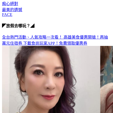
血塊
痴心絕對
最美的遺憾
FACE
◤放假去哪玩？◢
全台熱門活動、人氣攻略一次看！
高雄美食優惠開搶！再抽
萬元住宿券
下載食尚玩家APP！免費領取優惠券