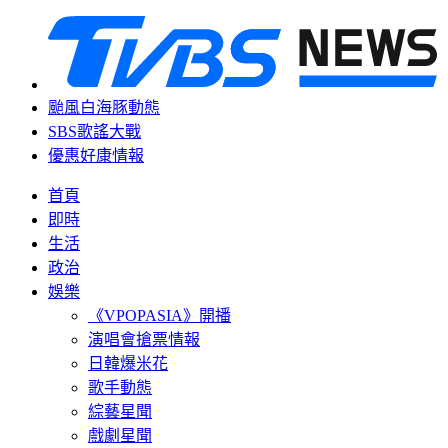
颱風白海豚動態
SBS歌謠大戰
優惠好康情報
首頁
即時
生活
政治
娛樂
《VPOPASIA》開播
演唱會搶票情報
日韓爆米花
歌手動態
綜藝星聞
戲劇星聞