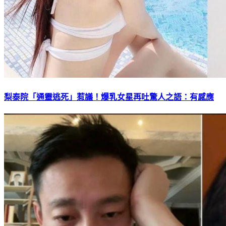
梨泰院「通靈逃死」惹議！爆乳女星再吐驚人之語：有感應