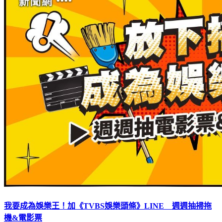
我要成為娛樂王！加《TVBS娛樂頭條》LINE 週週抽掃拖