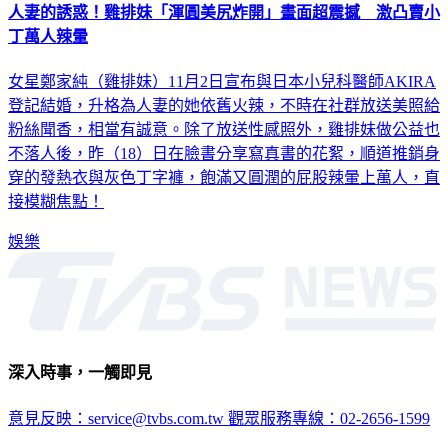
人妻的誘惑！雞排妹「渾圓美尻炸開」畫面超震撼 激凸賣小
丁萬人辣暈
女星鄭家純（雞排妹）11月2日宣布與日本小兒科醫師AKIRA
登記結婚，升格為人妻的她依舊火辣，不時在社群放送美照給
粉絲聞香，相當有誠意。除了放送性感照外，雞排妹做公益也
不落人後，昨（18）日在臉書分享寫真書的花絮，順道推銷身
穿的發熱衣與灰色丁字褲，飽滿又圓潤的屁股辣暈上萬人，直
接模糊焦點！
娛樂
深入時事，一觸即見
意見反映：service@tvbs.com.tw
觀眾服務專線：02-2656-1599