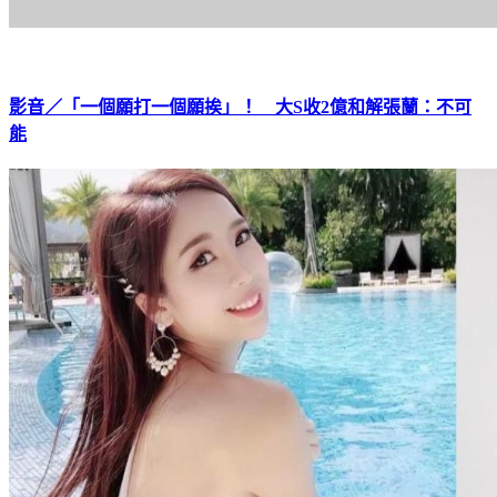
影音／「一個願打一個願挨」！ 大S收2億和解張蘭：不可
能