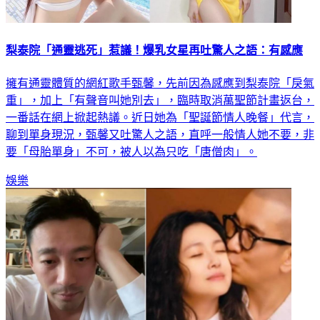
梨泰院「通靈逃死」惹議！爆乳女星再吐驚人之語：有感應
擁有通靈體質的網紅歌手甄馨，先前因為感應到梨泰院「戾氣
重」，加上「有聲音叫她別去」，臨時取消萬聖節計畫返台，
一番話在網上掀起熱議。近日她為「聖誕節情人晚餐」代言，
聊到單身現況，甄馨又吐驚人之語，直呼一般情人她不要，非
要「母胎單身」不可，被人以為只吃「唐僧肉」。
娛樂