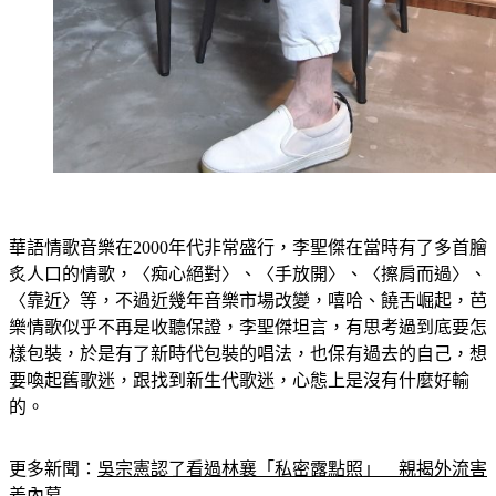
華語情歌音樂在2000年代非常盛行，李聖傑在當時有了多首膾
炙人口的情歌，〈痴心絕對〉、〈手放開〉、〈擦肩而過〉、
〈靠近〉等，不過近幾年音樂市場改變，嘻哈、饒舌崛起，芭
樂情歌似乎不再是收聽保證，李聖傑坦言，有思考過到底要怎
樣包裝，於是有了新時代包裝的唱法，也保有過去的自己，想
要喚起舊歌迷，跟找到新生代歌迷，心態上是沒有什麼好輸
的。
更多新聞：
吳宗憲認了看過林襄「私密露點照」　親揭外流害