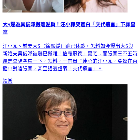
大S爆為具俊曄搬離愛巢！汪小菲突蒼白「交代遺言」下葬皇
室
汪小菲、前妻大S（徐熙媛）雖已休戰，怎料如今爆出大S與
新婚夫具俊曄被爆已搬離「信義冠德」豪宅；而張蘭三不五時
還是會隔空罵一下，怎料，一向母子連心的汪小菲，突然在直
播中對嗆張蘭，甚至語氣虛弱「交代遺言」。
娛樂