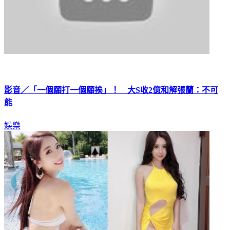
影音／「一個願打一個願挨」！ 大S收2億和解張蘭：不可
能
娛樂