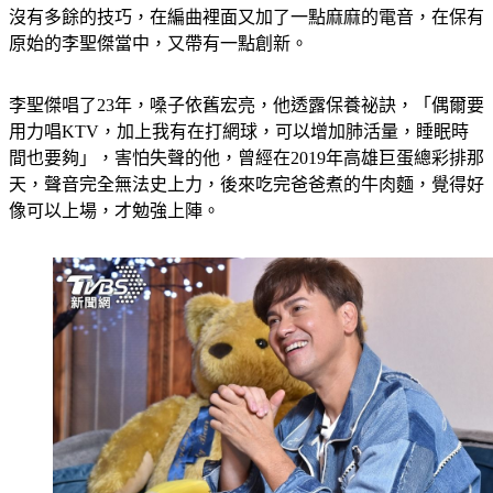
唱。」而這次的〈最美的遺憾〉，李聖傑回歸最簡單的唱法，
沒有多餘的技巧，在編曲裡面又加了一點麻麻的電音，在保有
原始的李聖傑當中，又帶有一點創新。
李聖傑唱了23年，嗓子依舊宏亮，他透露保養祕訣，「偶爾要
用力唱KTV，加上我有在打網球，可以增加肺活量，睡眠時
間也要夠」，害怕失聲的他，曾經在2019年高雄巨蛋總彩排那
天，聲音完全無法史上力，後來吃完爸爸煮的牛肉麵，覺得好
像可以上場，才勉強上陣。