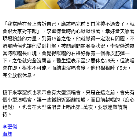
「我當時在台上告訴自己，應該唱完前５首就撐不過去了，就
會跟大家對不起」，李聖傑當時內心默默想著，幸好當天靠著
現場粉絲的力量，到第15首之後，他就覺得一定沒有問題，不
過那時候也讓他受到打擊，被問到問題喉嚨狀況，李聖傑透露
當時喉嚨長血塊，會覺得喉嚨的右邊好像有一個橡皮筋彈一
下，之後就完全沒聲音，醫生還表示至少要休息28天，但演唱
會在即，根本不可能，而結束演唱會後，他也狠狠睡了5天，
完全放鬆休息。
接下來李聖傑也表示會有大型演唱會，只是在這之前，會先有
個小型演唱會，讓一些鐵粉近距離接觸，而目前封唱的〈痴心
絕對〉，也會在大型演唱會上唱出第1萬次，要歌迷敬請期
待。
李聖傑