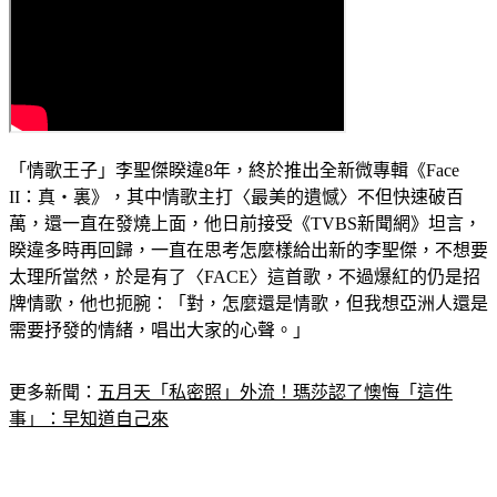
「情歌王子」李聖傑睽違8年，終於推出全新微專輯《Face 
II：真・裏》，其中情歌主打〈最美的遺憾〉不但快速破百
萬，還一直在發燒上面，他日前接受《TVBS新聞網》坦言，
睽違多時再回歸，一直在思考怎麼樣給出新的李聖傑，不想要
太理所當然，於是有了〈FACE〉這首歌，不過爆紅的仍是招
牌情歌，他也扼腕：「對，怎麼還是情歌，但我想亞洲人還是
需要抒發的情緒，唱出大家的心聲。」
更多新聞：
五月天「私密照」外流！瑪莎認了懊悔「這件
事」：早知道自己來