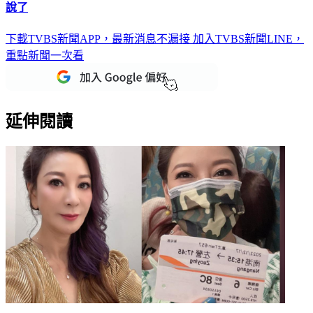
47歲翁立友爆「祕密訂婚」！陸女甜曬合照爆料 他曝喜訊全
說了
下載TVBS新聞APP，最新消息不漏接
加入TVBS新聞LINE，
重點新聞一次看
延伸閱讀