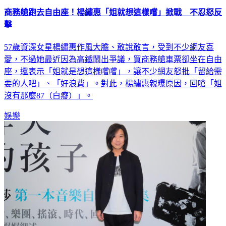
商務艙跑去自由座！楊繡惠「姐就想這樣嚐」掀戰 不忍怒反
擊
57歲資深女星楊繡惠作風大膽、敢說敢言，受到不少網友喜
愛，不過她最近因為高鐵鬧出爭議，買商務艙車票卻坐在自由
座，還表示「姐就是想這樣嚐嚐」，讓不少網友怒批「留給需
要的人吧」、「好浪費」。對此，楊繡惠親曝原因，回嗆「姐
沒有那麼87（白癡）」。
娛樂