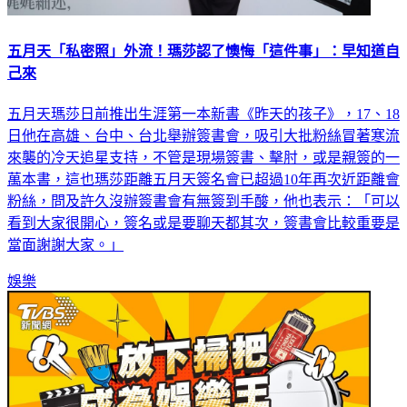
五月天「私密照」外流！瑪莎認了懊悔「這件事」：早知道自
己來
五月天瑪莎日前推出生涯第一本新書《昨天的孩子》，17、18
日他在高雄、台中、台北舉辦簽書會，吸引大批粉絲冒著寒流
來襲的冷天追星支持，不管是現場簽書、擊肘，或是親簽的一
萬本書，這也瑪莎距離五月天簽名會已超過10年再次近距離會
粉絲，問及許久沒辦簽書會有無簽到手酸，他也表示：「可以
看到大家很開心，簽名或是要聊天都其次，簽書會比較重要是
當面謝謝大家。」
娛樂