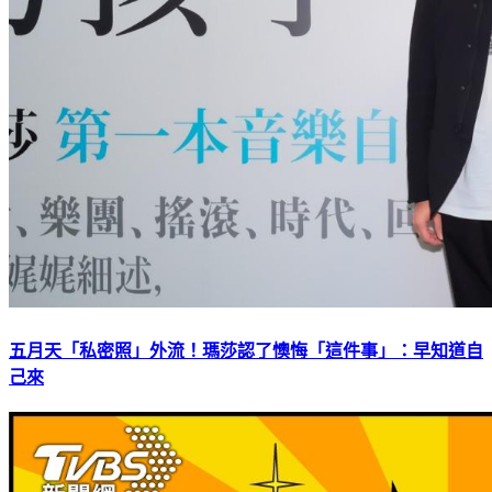
五月天「私密照」外流！瑪莎認了懊悔「這件事」：早知道自
己來