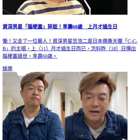
資深男星「腦梗塞」猝逝！享壽60歲 上月才過生日
慟！又走了一位藝人！資深男星笠浩二是日本偶像天團「C-C-
B」的主唱，上（11）月才過生日而已，怎料昨（18）日傳出
腦梗塞過世，享壽60歲。
娛樂