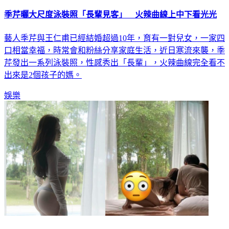
季芹曬大尺度泳裝照「長輩見客」 火辣曲線上中下看光光
藝人季芹與王仁甫已經結婚超過10年，育有一對兒女，一家四
口相當幸福，時常會和粉絲分享家庭生活，近日寒流來襲，季
芹發出一系列泳裝照，性感秀出「長輩」，火辣曲線完全看不
出來是2個孩子的媽。
娛樂