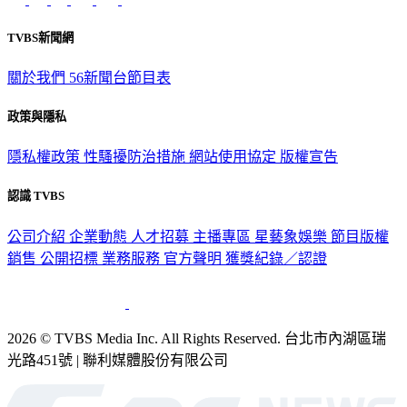
TVBS新聞網
關於我們
56新聞台節目表
政策與隱私
隱私權政策
性騷擾防治措施
網站使用協定
版權宣告
認識 TVBS
公司介紹
企業動態
人才招募
主播專區
星藝象娛樂
節目版權
銷售
公開招標
業務服務
官方聲明
獲獎紀錄／認證
2026 © TVBS Media Inc. All Rights Reserved. 台北市內湖區瑞
光路451號 | 聯利媒體股份有限公司