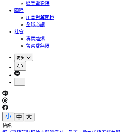
娛樂電影院
國際
川普對等關稅
全球必讀
社會
毒駕連爆
警察愛無限
更多
快訊