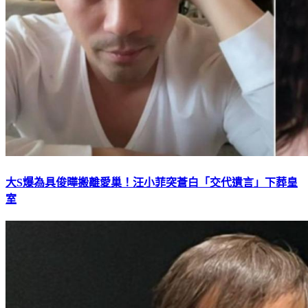
大S爆為具俊曄搬離愛巢！汪小菲突蒼白「交代遺言」下葬皇
室