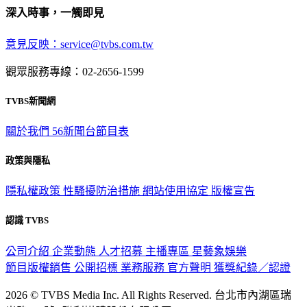
深入時事，一觸即見
意見反映：service@tvbs.com.tw
觀眾服務專線：02-2656-1599
TVBS新聞網
關於我們
56新聞台節目表
政策與隱私
隱私權政策
性騷擾防治措施
網站使用協定
版權宣告
認識 TVBS
公司介紹
企業動態
人才招募
主播專區
星藝象娛樂
節目版權銷售
公開招標
業務服務
官方聲明
獲獎紀錄／認證
2026 © TVBS Media Inc. All Rights Reserved. 台北市內湖區瑞