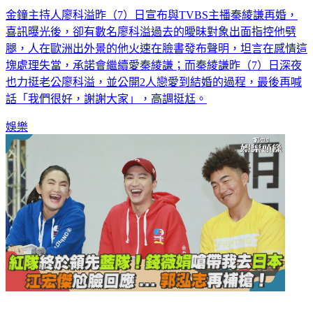
金鐘主持人廖科溢昨（7）日宣布與TVBS主播秦綾謙再婚，
喜訊曝光後，卻有數名廖科溢過去的曖昧對象出面指控他劈
腿，人在歐洲出外景的他火速在臉書發布聲明，坦言在感情這
塊處理失當，承諾會繼續愛秦綾謙；而秦綾謙昨（7）日深夜
也力挺老公廖科溢，並公開2人戀愛到結婚的過程，最後再喊
話「我們很好，謝謝大家」，高調挺尪。
娛樂