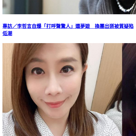
專訪／李哲言自爆「打呼聲驚人」還夢遊 換團出道被質疑陷
低潮