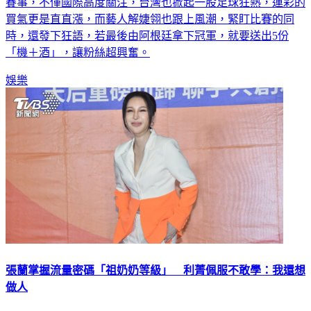
賽事，不僅國際高度關注，台灣也掀起一股足球狂熱，運彩的
買氣更是直直漲，而藝人解婕翎也跟上風潮，緊盯比賽的同
時，還發下狂語，若最後由阿根廷拿下冠軍，就要送出5份
「機＋酒」，讓粉絲超興奮。
娛樂
張蘭掌握流量密碼「祖奶奶等級」 利菁佩服不敢學：我還想
做人