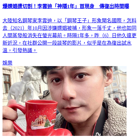
爆嫖娼遭切割！李雲迪「神隱1年」首現身 傳復出時間曝
大陸知名鋼琴家李雲迪，以「鋼琴王子」形象聞名國際，怎料
去（2021）年10月因涉嫌嫖娼被捕，形象一落千丈，他也如同
人間蒸發般消失在螢光幕前。時隔1年多，昨（6）日他久違更
新近況，在社群公開一段談琴的影片，似乎是在為復出試水
溫，引發熱議。
娛樂