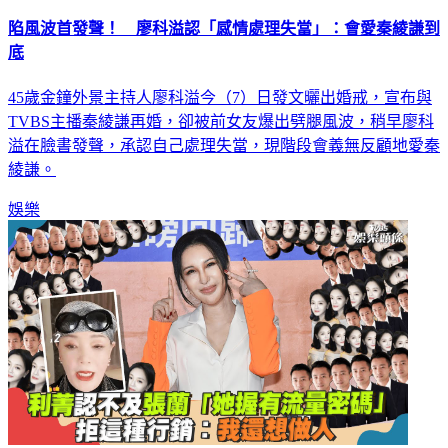
陷風波首發聲！ 廖科溢認「感情處理失當」：會愛秦綾謙到
底
45歲金鐘外景主持人廖科溢今（7）日發文曬出婚戒，宣布與
TVBS主播秦綾謙再婚，卻被前女友爆出劈腿風波，稍早廖科
溢在臉書發聲，承認自己處理失當，現階段會義無反顧地愛秦
綾謙。
娛樂