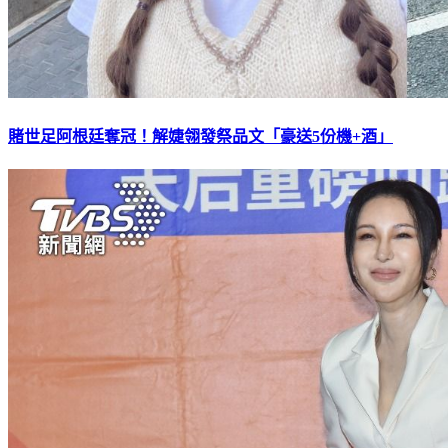
賭世足阿根廷奪冠！解婕翎發祭品文「豪送5份機+酒」