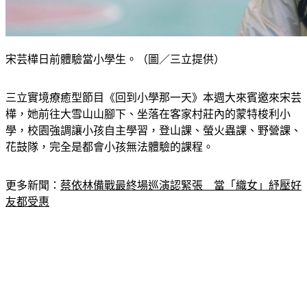
宋芸樺日前體驗當小學生。（圖／三立提供）
三立實境療癒型節目《回到小學那一天》本週大來賓邀來宋芸
樺，她前往大雪山山腳下、坐落在客家村莊內的蒙特梭利小
學，校園強調讓小孩自主學習，登山課、螢火蟲課、野營課、
花鼓隊，完全是都會小孩無法體驗的課程。
更多新聞：
蔡依林備戰最終場巡演認緊張　當「織女」紓壓好
友都受惠