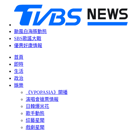
颱風白海豚動態
SBS歌謠大戰
優惠好康情報
首頁
即時
生活
政治
娛樂
《VPOPASIA》開播
演唱會搶票情報
日韓爆米花
歌手動態
綜藝星聞
戲劇星聞