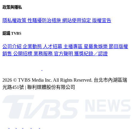
政策與隱私
隱私權政策
性騷擾防治措施
網站使用協定
版權宣告
認識 TVBS
公司介紹
企業動態
人才招募
主播專區
星藝象娛樂
節目版權
銷售
公開招標
業務服務
官方聲明
獲獎紀錄／認證
2026 © TVBS Media Inc. All Rights Reserved. 台北市內湖區瑞
光路451號 | 聯利媒體股份有限公司