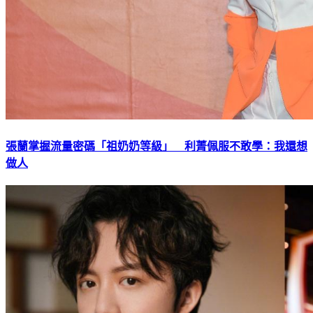
張蘭掌握流量密碼「祖奶奶等級」 利菁佩服不敢學：我還想
做人