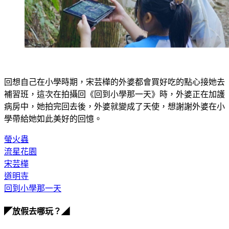
回想自己在小學時期，宋芸樺的外婆都會買好吃的點心接她去
補習班，這次在拍攝回《回到小學那一天》時，外婆正在加護
病房中，她拍完回去後，外婆就變成了天使，想謝謝外婆在小
學帶給她如此美好的回憶。
螢火蟲
流星花園
宋芸樺
道明寺
回到小學那一天
◤放假去哪玩？◢