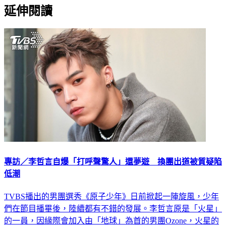
延伸閱讀
專訪／李哲言自爆「打呼聲驚人」還夢遊 換團出道被質疑陷
低潮
TVBS播出的男團選秀《原子少年》日前掀起一陣旋風，少年
們在節目播畢後，陸續都有不錯的發展。李哲言原是「火星」
的一員，因緣際會加入由「地球」為首的男團Ozone，火星的