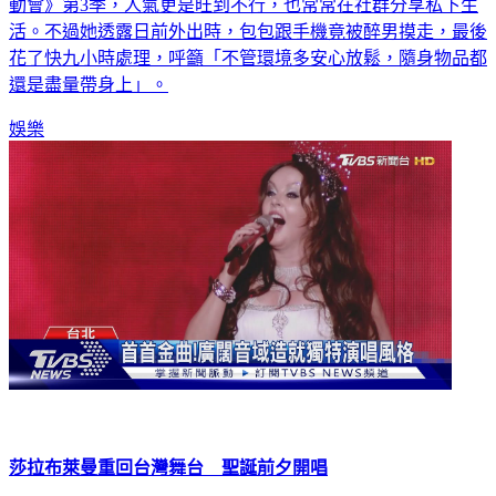
動會》第3季，人氣更是旺到不行，也常常在社群分享私下生
活。不過她透露日前外出時，包包跟手機竟被醉男摸走，最後
花了快九小時處理，呼籲「不管環境多安心放鬆，隨身物品都
還是盡量帶身上」。
娛樂
莎拉布萊曼重回台灣舞台 聖誕前夕開唱