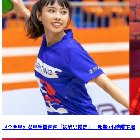
《全明星》女星手機包包「被醉男摸走」 報警9小時曝下場