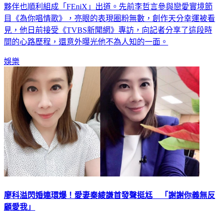
夥伴也順利組成「FEniX」出道。先前李哲言參與戀愛實境節
目《為你唱情歌》，亮眼的表現圈粉無數，創作天分幸運被看
見，他日前接受《TVBS新聞網》專訪，向記者分享了這段時
間的心路歷程，還意外曝光他不為人知的一面。
娛樂
廖科溢閃婚連環爆！愛妻秦綾謙首發聲挺尪 「謝謝你義無反
顧愛我」