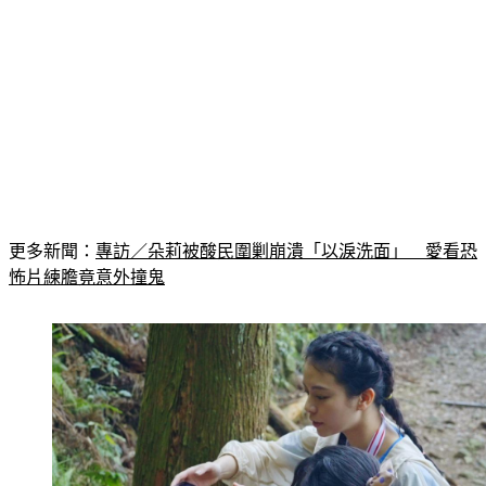
更多新聞：
專訪／朵莉被酸民圍剿崩潰「以淚洗面」　愛看恐
怖片練膽竟意外撞鬼