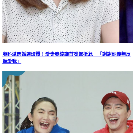
廖科溢閃婚連環爆！愛妻秦綾謙首發聲挺尪 「謝謝你義無反
顧愛我」