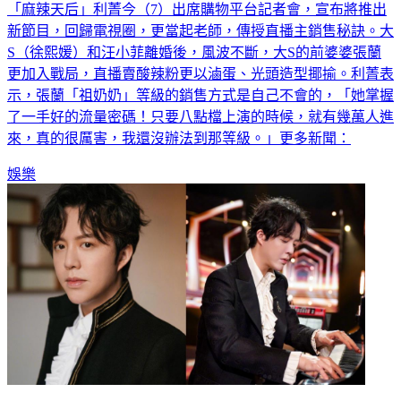
「麻辣天后」利菁今（7）出席購物平台記者會，宣布將推出
新節目，回歸電視圈，更當起老師，傳授直播主銷售秘訣。大
S（徐熙媛）和汪小菲離婚後，風波不斷，大S的前婆婆張蘭
更加入戰局，直播賣酸辣粉更以滷蛋、光頭造型揶揄。利菁表
示，張蘭「祖奶奶」等級的銷售方式是自己不會的，「她掌握
了一手好的流量密碼！只要八點檔上演的時候，就有幾萬人進
來，真的很厲害，我還沒辦法到那等級。」更多新聞：
娛樂