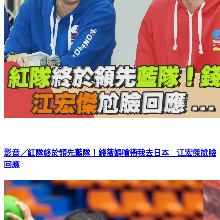
影音／紅隊終於領先藍隊！錢薇娟嗆帶我去日本 江宏傑尬臉
回應