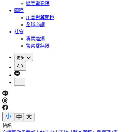
娛樂電影院
國際
川普對等關稅
全球必讀
社會
毒駕連爆
警察愛無限
更多
快訊