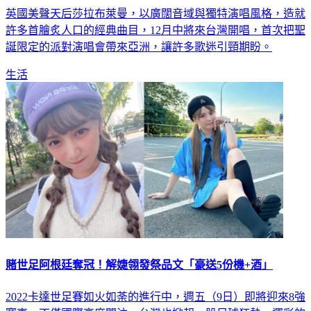
英國美聲天后莎拉布萊曼，以廣闊音域與獨特演唱風格，造就
許多首膾炙人口的經典曲目，12月中將來台灣開唱，首次把聖
誕限定的派對演唱會帶來亞洲，讓許多歌迷引頸期盼。
生活
賭世足阿根廷奪冠！解婕翎發祭品文「豪送5份機+酒」
2022卡達世足賽如火如荼的進行中，週五（9日）即將迎來8強