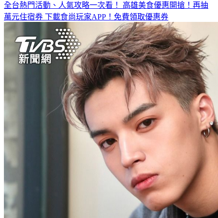
全台熱門活動、人氣攻略一次看！
高雄美食優惠開搶！再抽
萬元住宿券
下載食尚玩家APP！免費領取優惠券