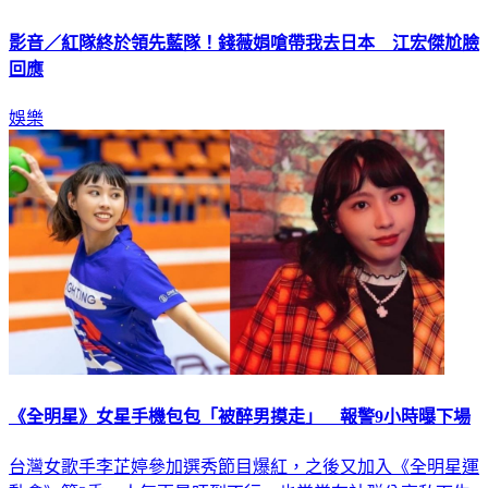
影音／紅隊終於領先藍隊！錢薇娟嗆帶我去日本 江宏傑尬臉
回應
娛樂
《全明星》女星手機包包「被醉男摸走」 報警9小時曝下場
台灣女歌手李芷婷參加選秀節目爆紅，之後又加入《全明星運