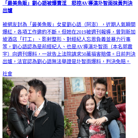
出爐
被網友封為「最美魚販」女星劉心語（阿澎），近期人氣瞬間
爆紅，各項工作邀約不斷。但她在2019被週刊報導，曾到新加
坡酒店「打工」、影射整形、對經紀人忘恩負義並暴力行事
等，劉心語認為是前經紀人、也是AV導演圤智雨（本名郭震
宇）向週刊爆料，一狀告上法院請求50萬損害賠償。日前判決
出爐，法官認為劉心語無法舉證是圤智雨爆料，判決免賠。
社會