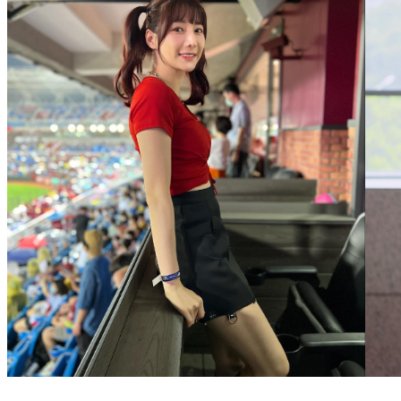
「最美魚販」劉心語被爆賣淫 怒控AV導演圤智雨抹黃判決