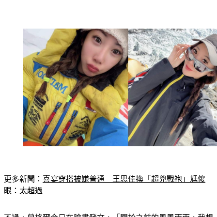
更多新聞：
喜宴穿搭被嫌普通　王思佳換「超兇戰袍」尪傻
眼：太超過
不過，曾格爾今日在臉書發文，「關於之前的風風雨雨，我想