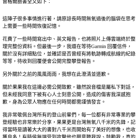
這陣子很多事情進行著，請原諒長時間無氧過後的腦袋在思考
上需要一些時間恢復記憶。
花費了一些時間寫出中、英文報告，也將照片上傳雲端終於整
理完整份資料。但最後一步，我還在等待Garmin 回覆信件，
關於沒有詳細點位，並確認是否曾經有將軌跡轉成航線的紀錄
等等，待收到回覆便會公開完整攀登報告。
另外關於之前的風風雨雨，我想在此澄清並道歉。
關於果果我在這邊必需公開致歉，雖然說音檔是屬私下對話，
但未經我同意下被有心人士刻意公開，造成的傷害我深感抱
歉，身為公眾人物應在任何時間都需謹慎發言。
我非常敬佩台灣所有的登山前輩們，每一位都有非常專業的攀
登經驗也非常樂於分享，果果更是台灣無氧八千米的先鋒，記
得當時是讀著大大的書對八千米而開始有了美好的想像，也收
獲良多！有時侯無端受到攻擊他也願意聽我說、鼓勵我，真的
很感謝他。