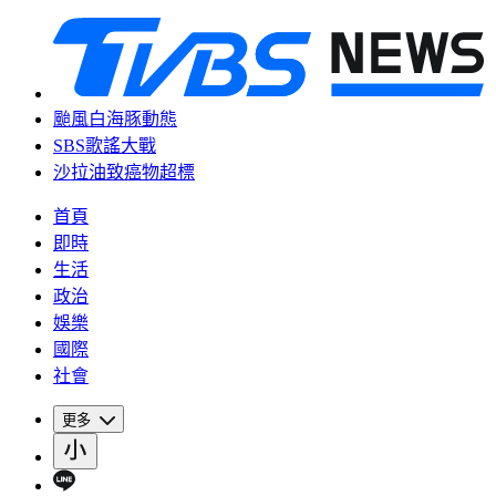
颱風白海豚動態
SBS歌謠大戰
沙拉油致癌物超標
首頁
即時
生活
政治
娛樂
國際
社會
更多