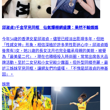
邱淑貞3千金罕見同框 仙氣爆棚網盛讚：果然不輸媽媽
今年54歲的香港女星邱淑貞，儘管已經淡出影壇多年，但她
「性感女神」形象，相信深植於許多男性影迷心中。邱淑貞婚
後育有3女，她21歲的長女沈月也完全繼承母親的美貌，被譽
為「最美星二代」，現在也積極投入時尚圈，常常出席各大品
牌活動。至於二女兒和小女兒較少露面，但外型同樣亮麗，最
近三姊妹罕見同框，讓網友們均盛嘆，「不愧是邱淑貞的神基
因」。
娛樂