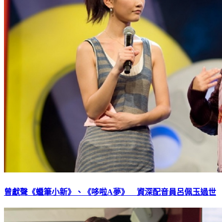
曾獻聲《蠟筆小新》、《哆啦A夢》 資深配音員呂佩玉過世