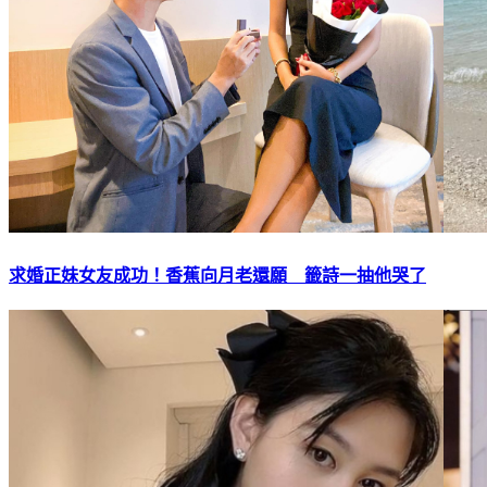
求婚正妹女友成功！香蕉向月老還願 籤詩一抽他哭了