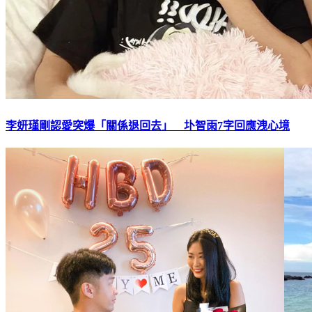
李妍瑾剛認愛突爆「關係退回去」 圤智雨7字回應洩心境