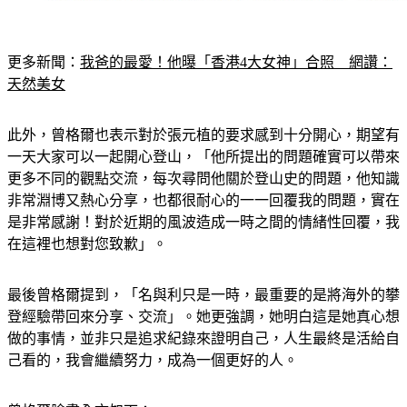
更多新聞：
我爸的最愛！他曝「香港4大女神」合照　網讚：
天然美女
此外，曾格爾也表示對於張元植的要求感到十分開心，期望有
一天大家可以一起開心登山，「他所提出的問題確實可以帶來
更多不同的觀點交流，每次尋問他關於登山史的問題，他知識
非常淵博又熱心分享，也都很耐心的一一回覆我的問題，實在
是非常感謝！對於近期的風波造成一時之間的情緒性回覆，我
在這裡也想對您致歉」。
最後曾格爾提到，「名與利只是一時，最重要的是將海外的攀
登經驗帶回來分享、交流」。她更強調，她明白這是她真心想
做的事情，並非只是追求紀錄來證明自己，人生最終是活給自
己看的，我會繼續努力，成為一個更好的人。
曾格爾臉書全文如下：