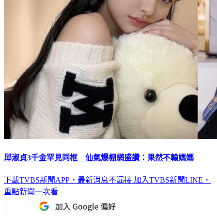
邱淑貞3千金罕見同框 仙氣爆棚網盛讚：果然不輸媽媽
下載TVBS新聞APP，最新消息不漏接
加入TVBS新聞LINE，
重點新聞一次看