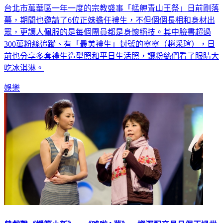
幕，期間也邀請了6位正妹擔任禮生，不但個個長相和身材出
眾，更讓人佩服的是每個團員都是身懷絕技。其中臉書超過
300萬粉絲追蹤、有「最美禮生」封號的寧寧（趙采瑄），日
前也分享多套禮生造型照和平日生活照，讓粉絲們看了眼睛大
吃冰淇淋。
娛樂
曾獻聲《蠟筆小新》、《哆啦A夢》 資深配音員呂佩玉過世