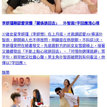
李妍瑾剛認愛突爆「關係退回去」 圤智雨7字回應洩心境
37歲女星李妍瑾（李妍憬）在上月底，才高調認愛AV導演圤
智雨，期間兩人也不停放閃，明顯是在熱戀期。不料這3天，
李妍瑾突然在臉書發文，先是跟對方的前女友雪碧槓上，接著
又連續發出「不能上點心就退回去」、「可惜你選擇逃避」等
字句，稍早她又吐露心聲。男主角圤智雨被問到有何看法，他
僅以7字回應。
娛樂