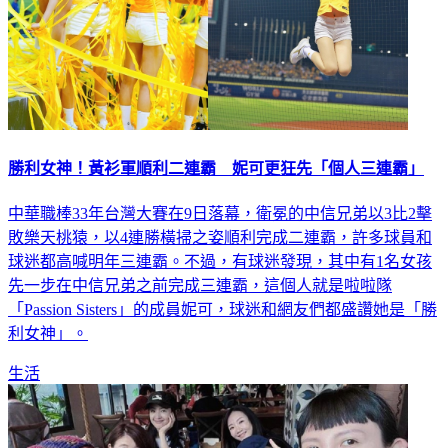
勝利女神！黃衫軍順利二連霸 妮可更狂先「個人三連霸」
中華職棒33年台灣大賽在9日落幕，衛冕的中信兄弟以3比2擊
敗樂天桃猿，以4連勝橫掃之姿順利完成二連霸，許多球員和
球迷都高喊明年三連霸。不過，有球迷發現，其中有1名女孩
先一步在中信兄弟之前完成三連霸，這個人就是啦啦隊
「Passion Sisters」的成員妮可，球迷和網友們都盛讚她是「勝
利女神」。
生活