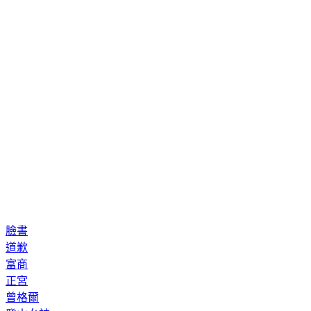
臉書
道歉
富商
正宮
曾格爾
登山女神