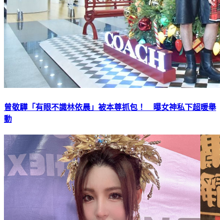
曾敬驊「有眼不識林依晨」被本尊抓包！ 曝女神私下超暖舉
動