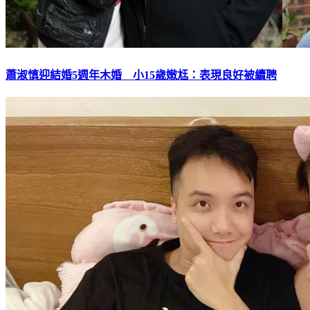
蕭淑慎迎結婚5週年木婚 小15歲嫩尪：表現良好被續聘