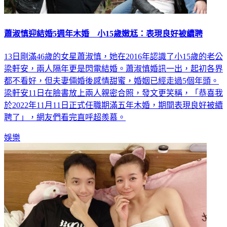
蕭淑慎迎結婚5週年木婚 小15歲嫩尪：表現良好被續聘
13日剛滿46歲的女星蕭淑慎，她在2016年認識了小15歲的老公
梁軒安，兩人隔年更是閃電結婚。蕭淑慎婚訊一出，起初各界
都不看好，但夫妻倆婚後感情甜蜜，婚姻已經走過5個年頭。
梁軒安11日在臉書放上兩人親密合照，發文更笑稱，「恭喜我
於2022年11月11日正式任職期滿五年木婚，期間表現良好被續
聘了」，網友們看完直呼超羨慕。
娛樂