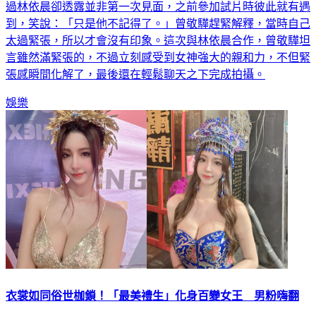
到，笑說：「只是他不記得了。」曾敬驊趕緊解釋，當時自己
太過緊張，所以才會沒有印象。這次與林依晨合作，曾敬驊坦
言雖然滿緊張的，不過立刻感受到女神強大的親和力，不但緊
張感瞬間化解了，最後還在輕鬆聊天之下完成拍攝。
娛樂
衣裳如同俗世枷鎖！「最美禮生」化身百變女王 男粉嗨翻
台北市萬華區一年一度的宗教盛事「艋舺青山王祭」日前剛落