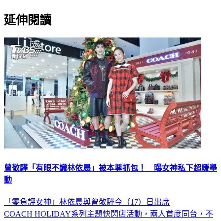
延伸閱讀
曾敬驊「有眼不識林依晨」被本尊抓包！ 曝女神私下超暖舉
動
「零負評女神」林依晨與曾敬驊今（17）日出席
COACH HOLIDAY系列主題快閃店活動，兩人首度同台，不
過林依晨卻透露並非第一次見面，之前參加試片時彼此就有遇