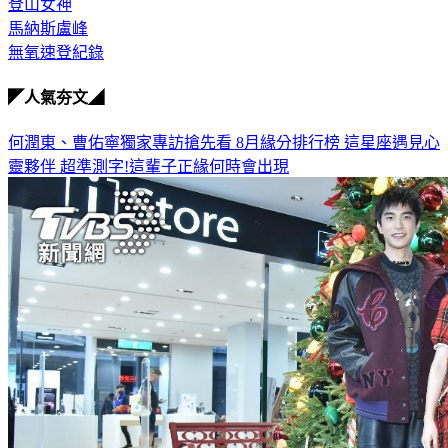
馬納斯盧峰
無氧速登紀錄
◤人氣夯文◢
何潤東、曹佑寧獨家專訪搶先看
8月緣分排行榜 這星座遇見心
靈夥伴
超準測字!這輩子正緣何時會出現