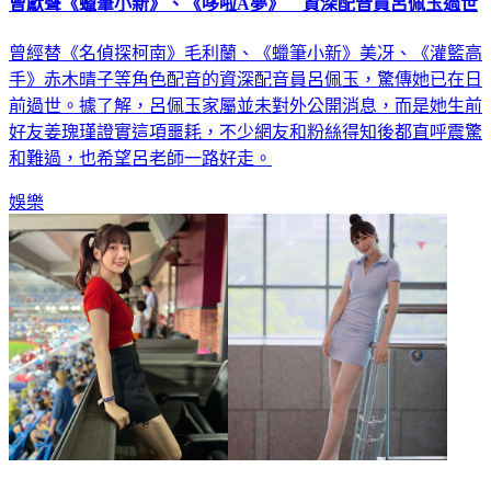
曾經替《名偵探柯南》毛利蘭、《蠟筆小新》美冴、《灌籃高
手》赤木晴子等角色配音的資深配音員呂佩玉，驚傳她已在日
前過世。據了解，呂佩玉家屬並未對外公開消息，而是她生前
好友姜瑰瑾證實這項噩耗，不少網友和粉絲得知後都直呼震驚
和難過，也希望呂老師一路好走。
娛樂
「最美魚販」劉心語被爆賣淫 怒控AV導演圤智雨抹黃判決