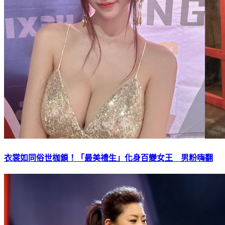
衣裳如同俗世枷鎖！「最美禮生」化身百變女王 男粉嗨翻