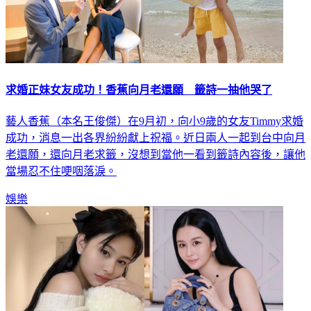
求婚正妹女友成功！香蕉向月老還願 籤詩一抽他哭了
藝人香蕉（本名王俊傑）在9月初，向小9歲的女友Timmy求婚
成功，消息一出各界紛紛獻上祝福。近日兩人一起到台中向月
老還願，還向月老求籤，沒想到當他一看到籤詩內容後，讓他
當場忍不住哽咽落淚。
娛樂