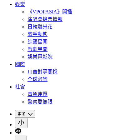
娛樂
《VPOPASIA》開播
演唱會搶票情報
日韓爆米花
歌手動態
綜藝星聞
戲劇星聞
娛樂電影院
國際
川普對等關稅
全球必讀
社會
毒駕連爆
警察愛無限
更多