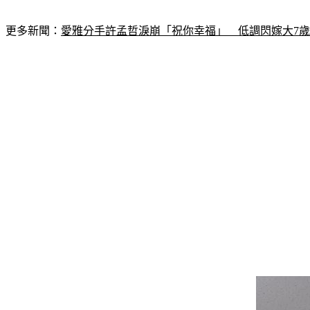
更多新聞：
愛雅分手許孟哲淚崩「祝你幸福」　低調閃嫁大7歲