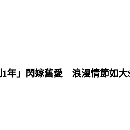
棄守
1年」閃嫁舊愛 浪漫情節如大