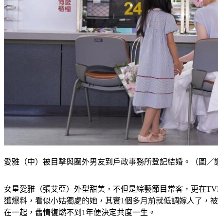
愛雅（中）被目擊與圈外男友到戶政事務所登記結婚。（圖／
女星愛雅（張艾亞）外型甜美，不但是綜藝節目常客，更在TVB
獲爆料，看似小姑獨處的她，其實1個多月前就低調嫁人了，被
在一起，舊情復燃不到1年便決定共度一生。