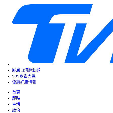
颱風白海豚動態
SBS歌謠大戰
優惠好康情報
首頁
即時
生活
政治