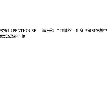
焄在夯劇《PENTHOUSE上流戰爭》合作情誼，化身尹鐘焄在劇中
觀眾滿滿的回憶。