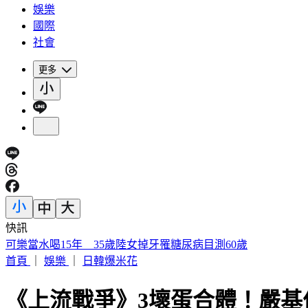
娛樂
國際
社會
更多
快訊
被選上國民法官該怎麼辦? 司法院廣告
首頁
｜
娛樂
｜
日韓爆米花
《上流戰爭》3壞蛋合體！嚴基