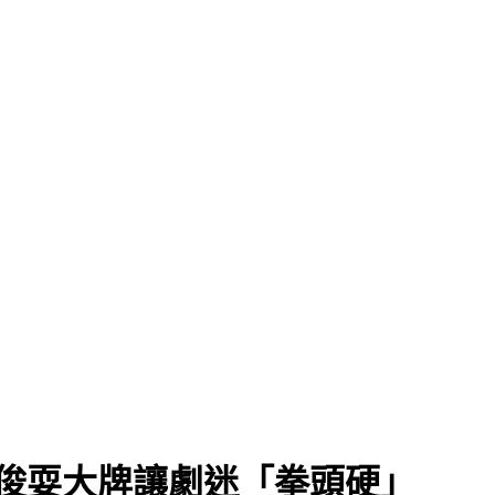
俊耍大牌讓劇迷「拳頭硬」