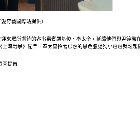
（圖／愛奇藝國際站提供）
第13集終於迎來眾所期待的客串嘉賓嚴基俊、奉太奎，延續他們與尹鐘
《上流戰爭》配樂，奉太奎拎著眼熟的黑色臘腸狗小包包就勾起
截圖提告