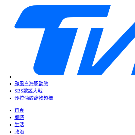
颱風白海豚動態
SBS歌謠大戰
沙拉油致癌物超標
首頁
即時
生活
政治