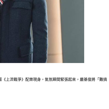
著《上流戰爭》配樂現身，氣氛瞬間緊張起來，嚴基俊將「難搞