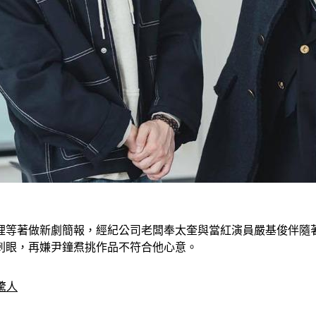
裡等著做新劇簡報，經紀公司老闆奉太奎與當紅演員嚴基俊伴隨
刺眼，再嫌尹鐘焄挑作品不符合他心意。
驚人