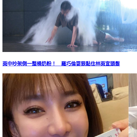
雨中吵架倒一整桶奶粉！ 羅巧倫耍狠黏住林雨宣頭髮