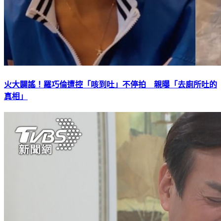
火大闢謠！羅巧倫遭控「咳到吐」不停拍 親曝「去廁所吐的
真相」