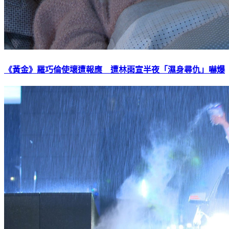
《黃金》羅巧倫使壞遭報應 遭林雨宣半夜「濕身尋仇」嚇爆