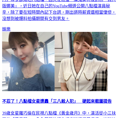
版娜美」，近日她在自己的YouTube頻道公開八點檔演員秘
辛，除了要在短時間內記下台詞，剛出道時薪資還相當悽慘，
沒想到被爆料拍攝期間有交到男友。
娛樂
不忍了！八點檔女星遭轟「三八殺人犯」 硬起來截圖提告
39歲女星羅巧倫在民視八點檔《黃金歲月》中，演活從小三扶