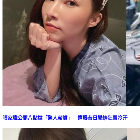
張家瑋公開八點檔「驚人薪資」 遭爆昔日戀情狂冒冷汗