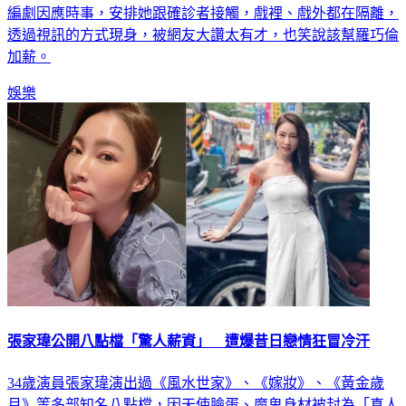
編劇因應時事，安排她跟確診者接觸，戲裡、戲外都在隔離，
透過視訊的方式現身，被網友大讚太有才，也笑說該幫羅巧倫
加薪。
娛樂
張家瑋公開八點檔「驚人薪資」 遭爆昔日戀情狂冒冷汗
34歲演員張家瑋演出過《風水世家》、《嫁妝》、《黃金歲
月》等多部知名八點檔，因天使臉蛋、魔鬼身材被封為「真人