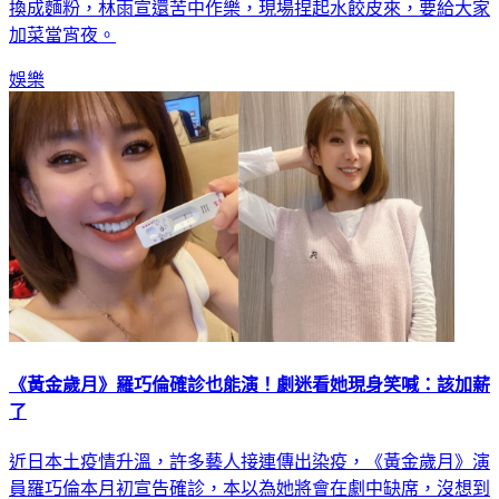
換成麵粉，林雨宣還苦中作樂，現場捏起水餃皮來，要給大家
加菜當宵夜。
娛樂
《黃金歲月》羅巧倫確診也能演！劇迷看她現身笑喊：該加薪
了
近日本土疫情升溫，許多藝人接連傳出染疫，《黃金歲月》演
員羅巧倫本月初宣告確診，本以為她將會在劇中缺席，沒想到