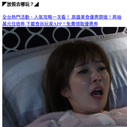
◤放假去哪玩？◢
全台熱門活動、人氣攻略一次看！
高雄美食優惠開搶！再抽
萬元住宿券
下載食尚玩家APP！免費領取優惠券