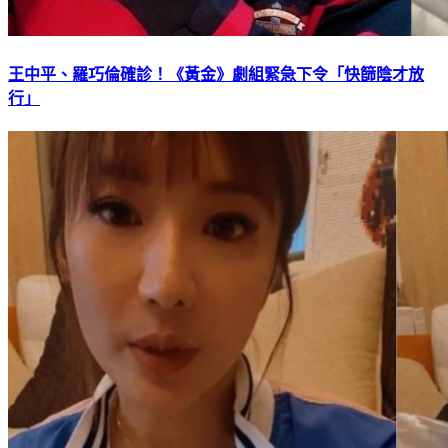
王中平、羅巧倫確診！《黃金》劇組緊急下令「快篩陰才放
行」