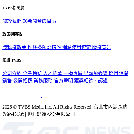
TVBS新聞網
關於我們
56新聞台節目表
政策與隱私
隱私權政策
性騷擾防治措施
網站使用協定
版權宣告
認識 TVBS
公司介紹
企業動態
人才招募
主播專區
星藝象娛樂
節目版權
銷售
公開招標
業務服務
官方聲明
獲獎紀錄／認證
2026 © TVBS Media Inc. All Rights Reserved. 台北市內湖區瑞
光路451號 | 聯利媒體股份有限公司