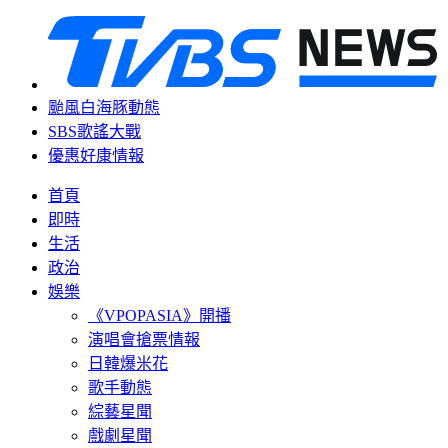
颱風白海豚動態
SBS歌謠大戰
優惠好康情報
首頁
即時
生活
政治
娛樂
《VPOPASIA》開播
演唱會搶票情報
日韓爆米花
歌手動態
綜藝星聞
戲劇星聞