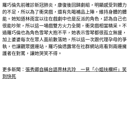
羅巧倫先前確診新冠肺炎，康復後回歸劇組，明顯感受到體力
的不足，所以為了衝突戲，還有先喝補品上陣，維持身體的體
能。她知道林雨宣以往在戲劇中也是反派的角色，認為自己也
很能吵架，所以這一場戲雙方火力全開，衝突戲相當精采。不
過羅巧倫也為角色雪琴大抱不平，她表示雪琴都很孤立無援，
加上婆婆每次在眾人面前數落她，所以這一次跟代理孕母的爭
執，也讓觀眾選邊站，羅巧倫透露常在社群網站底看到兩邊擁
護者在對罵，讓她哭笑不得。
更多新聞：
張秀卿自稱台語界林志玲　一見「小姐扶欄杆」笑
到快死