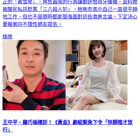
正的「黃雪琴」，角色囂張的行為讓劇迷恨得牙癢癢，豈料她
被酸民私訊怒罵「三八殺人犯」，她無奈表示自己一直很平靜
地工作，但也不是隨時都能堅強面對這些激進言論，下定決心
要報案向不理性網友提告。
娛樂
王中平、羅巧倫確診！《黃金》劇組緊急下令「快篩陰才放
行」