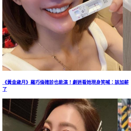
《黃金歲月》羅巧倫確診也能演！劇迷看她現身笑喊：該加薪
了