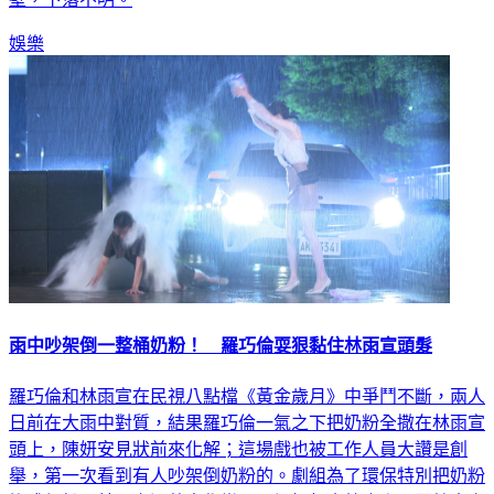
娛樂
雨中吵架倒一整桶奶粉！ 羅巧倫耍狠黏住林雨宣頭髮
羅巧倫和林雨宣在民視八點檔《黃金歲月》中爭鬥不斷，兩人
日前在大雨中對質，結果羅巧倫一氣之下把奶粉全撒在林雨宣
頭上，陳妍安見狀前來化解；這場戲也被工作人員大讚是創
舉，第一次看到有人吵架倒奶粉的。劇組為了環保特別把奶粉