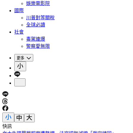
娛樂電影院
國際
川普對等關稅
全球必讀
社會
毒駕連爆
警察愛無限
更多
快訊