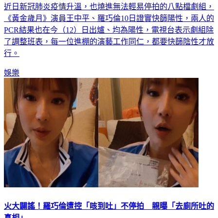
近日新冠肺炎疫情升溫，也燒進無法輕易停拍的八點檔劇組，
《黃金歲月》演員王中平、羅巧倫10日證實快篩陽性，兩人的
PCR結果也在今（12）日出爐、均為陽性，電視台表示劇組除
了調整班表，每一位進棚的演藝工作同仁，都要快篩陰性才放
行。
娛樂
火大闢謠！羅巧倫遭控「咳到吐」不停拍 親曝「去廁所吐的
真相」