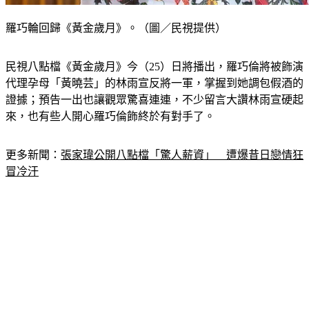
羅巧輪回歸《黃金歲月》。（圖／民視提供）
民視八點檔《黃金歲月》今（25）日將播出，羅巧倫將被飾演
代理孕母「黃曉芸」的林雨宣反將一軍，掌握到她調包假酒的
證據；預告一出也讓觀眾驚喜連連，不少留言大讚林雨宣硬起
來，也有些人開心羅巧倫飾終於有對手了。
更多新聞：
張家瑋公開八點檔「驚人薪資」　遭爆昔日戀情狂
冒冷汗