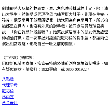
劇情即將大反擊的林雨宣，表示角色曉芸挑戰性十足，除了演
出大學生，然後變成代理孕母也練習挺大肚子，到現在生完小
孩後，還要坐月子並照顧嬰兒，她說因為角色坐月子，所以拍
攝都是在棚內，也沒有外景的對手戲，被同劇演員范瑞君笑
說：「你在許願外景戲嗎？」她笑說幫居隔中的朋友們及護理
師加油打氣。這一次掌握到證據跟羅巧倫的對手戲，都讓兩位
演出相當過癮，也為自己一吐之前的悶氣。
《TVBS》提醒您：
因應新冠肺炎疫情，疾管署持續疫情監測與邊境管制措施，
如
有疑似症狀，請撥打：1922專線，或 0800-001922。
八點檔
代理孕母
羅巧倫
林雨宣
黃金歲月