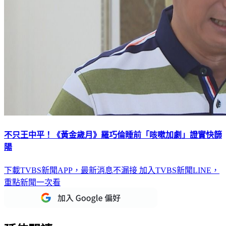
不只王中平！《黃金歲月》羅巧倫睡前「咳嗽加劇」證實快篩
陽
下載TVBS新聞APP，最新消息不漏接
加入TVBS新聞LINE，
重點新聞一次看