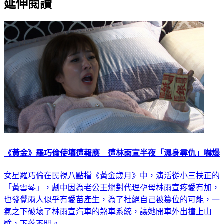
延伸閱讀
《黃金》羅巧倫使壞遭報應 遭林雨宣半夜「濕身尋仇」嚇爆
女星羅巧倫在民視八點檔《黃金歲月》中，演活從小三扶正的
「黃雪琴」，劇中因為老公王燦對代理孕母林雨宣疼愛有加，
也發覺兩人似乎有愛苗產生，為了杜絕自己被篡位的可能，一
氣之下破壞了林雨宣汽車的煞車系統，讓她開車外出撞上山
壁，下落不明。