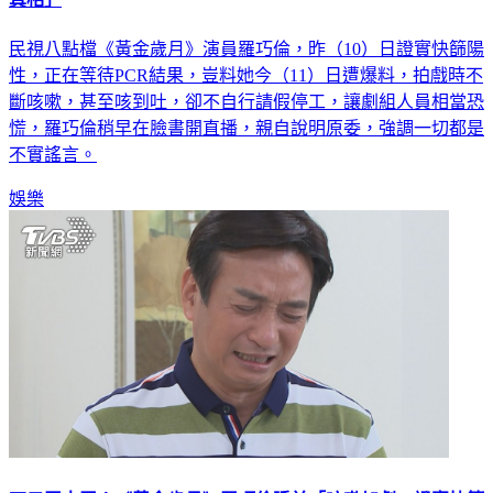
民視八點檔《黃金歲月》演員羅巧倫，昨（10）日證實快篩陽
性，正在等待PCR結果，豈料她今（11）日遭爆料，拍戲時不
斷咳嗽，甚至咳到吐，卻不自行請假停工，讓劇組人員相當恐
慌，羅巧倫稍早在臉書開直播，親自說明原委，強調一切都是
不實謠言。
娛樂