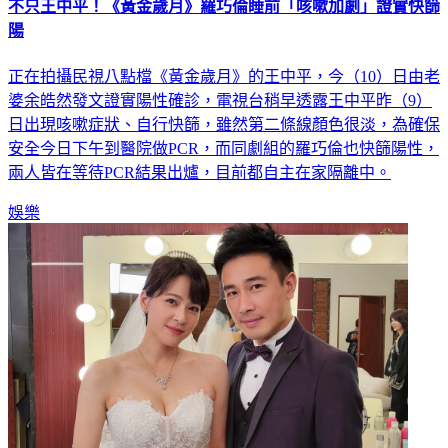
不只王中平！《黃金歲月》羅巧倫睡前「咳嗽加劇」證實快篩
陽
正在拍攝民視八點檔《黃金歲月》的王中平，今（10）日由老
婆余皓然發文證實陽性確診，電視台稍早透露王中平昨（9）
日出現咳嗽症狀、自行快篩，雖然第二條線顏色很淡，為確保
安全今日下午到醫院做PCR，而同劇組的羅巧倫也快篩陽性，
兩人皆在等待PCR結果出爐，目前都自主在家隔離中。
娛樂