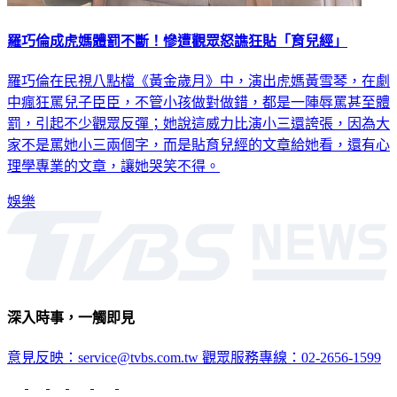
羅巧倫成虎媽體罰不斷！慘遭觀眾怒譙狂貼「育兒經」
羅巧倫在民視八點檔《黃金歲月》中，演出虎媽黃雪琴，在劇
中瘋狂罵兒子臣臣，不管小孩做對做錯，都是一陣辱罵甚至體
罰，引起不少觀眾反彈；她說這威力比演小三還誇張，因為大
家不是罵她小三兩個字，而是貼育兒經的文章給她看，還有心
理學專業的文章，讓她哭笑不得。
娛樂
深入時事，一觸即見
意見反映：service@tvbs.com.tw
觀眾服務專線：02-2656-1599