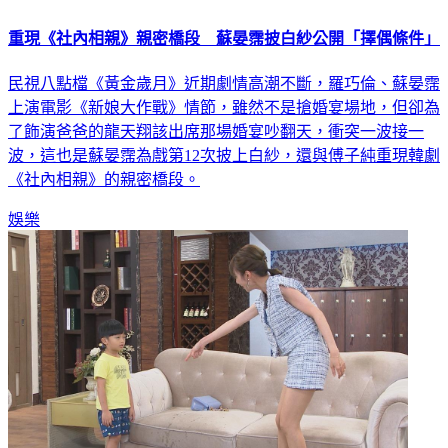
重現《社內相親》親密橋段 蘇晏霈披白紗公開「擇偶條件」
民視八點檔《黃金歲月》近期劇情高潮不斷，羅巧倫、蘇晏霈
上演電影《新娘大作戰》情節，雖然不是搶婚宴場地，但卻為
了飾演爸爸的龍天翔該出席那場婚宴吵翻天，衝突一波接一
波，這也是蘇晏霈為戲第12次披上白紗，還與傅子純重現韓劇
《社內相親》的親密橋段。
娛樂