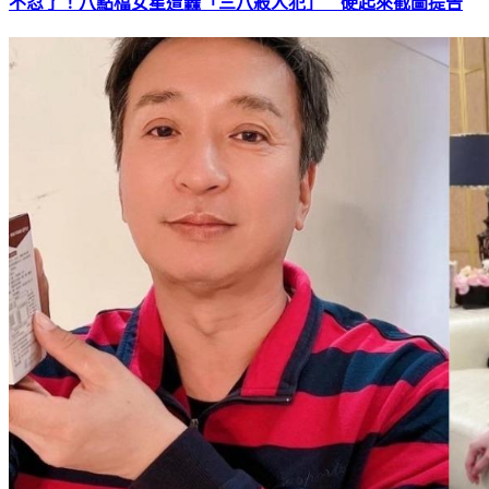
不忍了！八點檔女星遭轟「三八殺人犯」 硬起來截圖提告