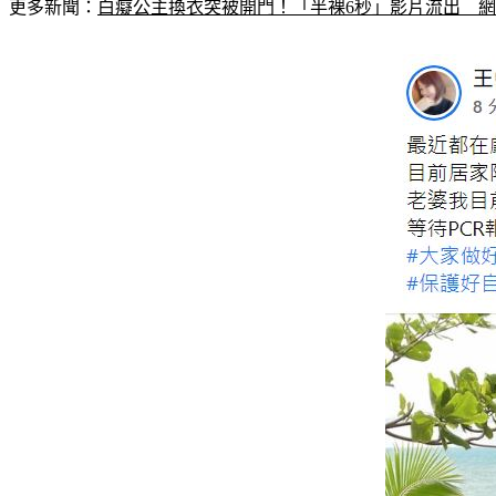
更多新聞：
白癡公主換衣突被開門！「半裸6秒」影片流出　