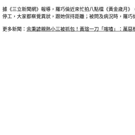
據《三立新聞網》報導，羅巧倫近來忙拍八點檔《黃金歲月》
停工，大家都察覺異狀，跟她保持距離；被問及病況時，羅巧
更多新聞：
余秉諺親熱小三被抓包！黃瑄一刀「喀喳」：萬惡