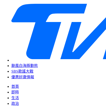
颱風白海豚動態
SBS歌謠大戰
優惠好康情報
首頁
即時
生活
政治