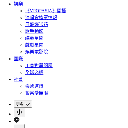
娛樂
《VPOPASIA》開播
演唱會搶票情報
日韓爆米花
歌手動態
綜藝星聞
戲劇星聞
娛樂電影院
國際
川普對等關稅
全球必讀
社會
毒駕連爆
警察愛無限
更多