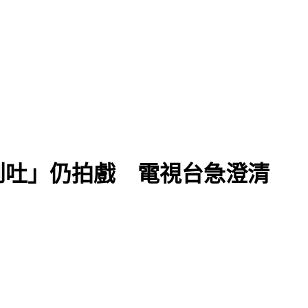
到吐」仍拍戲 電視台急澄清