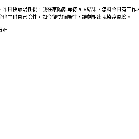
，昨日快篩陽性後，便在家隔離等待PCR結果，怎料今日有工作
倫也堅稱自己陰性，如今卻快篩陽性，讓劇組出現染疫風險。
根源