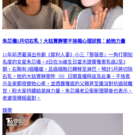
朱芯儀5月切右乳！大姑賈靜雯不捨揭心理狀態：給她力量
11年前憑著演出夯劇《犀利人妻》小三「黎薇恩」一角打開知
名度的女星朱芯儀，8日在36歲生日當天證實罹患乳癌2至3
期，右胸有3個腫瘤，且癌細胞已轉移至淋巴，預計5月將切除
右乳。她的大姑賈靜雯昨（9）日開直播時談及此事，不捨表
示全家都很替她心疼，並透露罹癌的父親甚至連沒對抗過就離
世，盼大家持續給弟妹力量，朱芯儀老公衛斯理隨後也表示，
老婆很積極面對。
娛樂