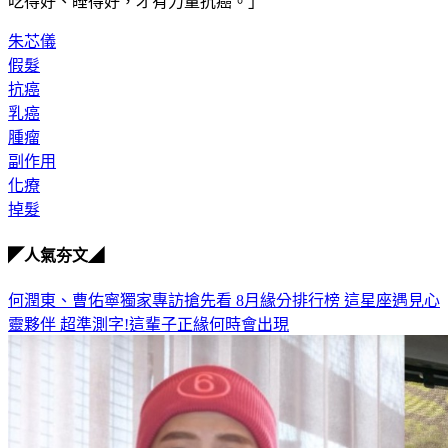
吃得好、睡得好，才有力量抗癌。」 
朱芯儀
假髮
抗癌
乳癌
腫瘤
副作用
化療
掉髮
◤人氣夯文◢
何潤東、曹佑寧獨家專訪搶先看
8月緣分排行榜 這星座遇見心
靈夥伴
超準測字!這輩子正緣何時會出現