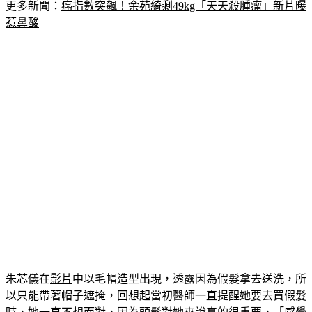
更多新聞：
癌指數突飆！余苑綺剩49kg「天天殺腫瘤」新片曝
惹鼻酸
朱芯儀在
影片
中以毛帽造型出現，透露因為假髮拿去送洗，所
以只能帶著帽子遮掩，回想起當初醫師一直提醒她要去買假髮