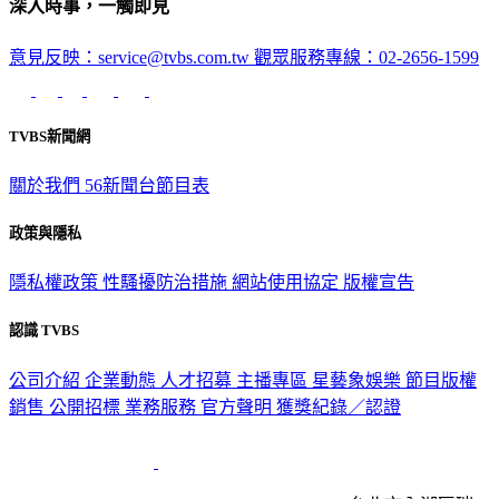
深入時事，一觸即見
意見反映：service@tvbs.com.tw
觀眾服務專線：02-2656-1599
TVBS新聞網
關於我們
56新聞台節目表
政策與隱私
隱私權政策
性騷擾防治措施
網站使用協定
版權宣告
認識 TVBS
公司介紹
企業動態
人才招募
主播專區
星藝象娛樂
節目版權
銷售
公開招標
業務服務
官方聲明
獲獎紀錄／認證