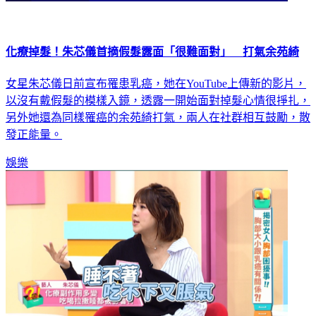
化療掉髮！朱芯儀首摘假髮露面「很難面對」 打氣余苑綺
女星朱芯儀日前宣布罹患乳癌，她在YouTube上傳新的影片，
以沒有戴假髮的模樣入鏡，透露一開始面對掉髮心情很掙扎，
另外她還為同樣罹癌的余苑綺打氣，兩人在社群相互鼓勵，散
發正能量。
娛樂