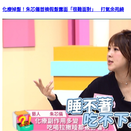
化療掉髮！朱芯儀首摘假髮露面「很難面對」 打氣余苑綺