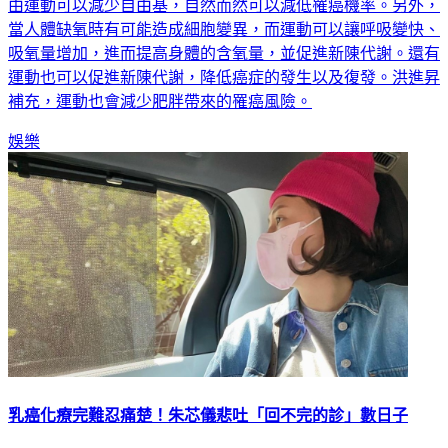
由運動可以減少自由基，自然而然可以減低罹癌機率。另外，
當人體缺氧時有可能造成細胞變異，而運動可以讓呼吸變快、
吸氧量增加，進而提高身體的含氧量，並促進新陳代謝。還有
運動也可以促進新陳代謝，降低癌症的發生以及復發。洪進昇
補充，運動也會減少肥胖帶來的罹癌風險。
娛樂
乳癌化療完難忍痛楚！朱芯儀悲吐「回不完的診」數日子