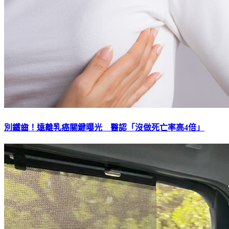
別鐵齒！遠離乳癌關鍵曝光 醫認「沒做死亡率高4倍」