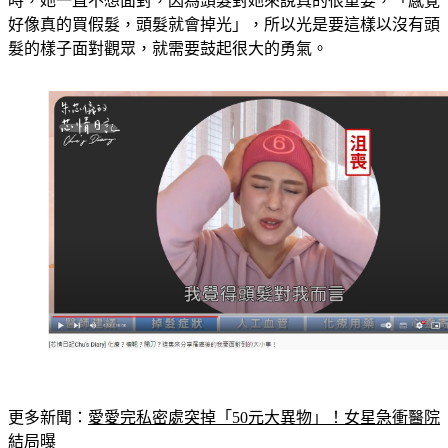
時，她一直不想面對，因為頭髮對她來說真的很重要，「感覺
好像真的買假髮，頭髮就會掉光」，所以光是要這樣以沒有頭
髮的樣子面對觀眾，就需要鼓起很大的勇氣。
更多新聞：
愛愛完私密處突掉「50元大異物」！女星急衝醫院
結局曝