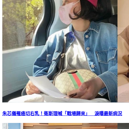
朱芯儀罹癌切右乳！衛斯理喊「戰場歸來」 淚曝最新病況