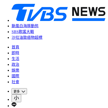
颱風白海豚動態
SBS歌謠大戰
沙拉油致癌物超標
首頁
即時
生活
政治
娛樂
國際
社會
更多