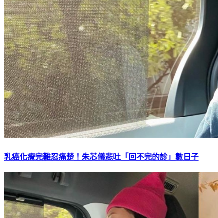
乳癌化療完難忍痛楚！朱芯儀悲吐「回不完的診」數日子