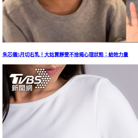
朱芯儀5月切右乳！大姑賈靜雯不捨揭心理狀態：給她力量