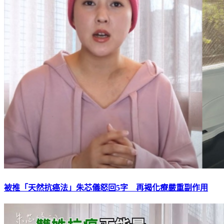
被推「天然抗癌法」朱芯儀怒回5字 再揭化療嚴重副作用