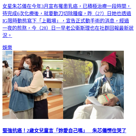
女星朱芯儀在今年3月宣布罹患乳癌，已積極治療一段時間，
待完成6次化療後，就要動刀切除腫瘤，昨（27）日她也透過
IG限時動態寫下「上戰場」，宣告正式動手術的消息，經過
一夜的煎熬，今（28）日一早老公衛斯理也在社群回報最新狀
況。
娛樂
堅強抗癌！2歲女兒童言「妳愛自己嗎」 朱芯儀愣住哭了