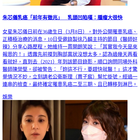
朱芯儀乳癌「前年有徵兆」 乳頭凹陷嘆：腫瘤大很快
女星朱芯儀日前在36歲生日（3月8日），對外公開罹患乳癌、
正積極治療的消息，10日受邀錄製徐乃麟主持的節目《醫師好
辣》分享心路歷程，她維持一貫開朗笑說：「其實我今天是來
報恩的！」透露先前摸到胸部異狀沒想太多，認為過幾天再看
看就好，直到去（2021）年到該節目錄影，順口詢問同場外科
醫師陳榮堅，卻被警告：「妳這不行，要趕快就醫！」這才驚
覺情況不妙，立刻請老公衛斯理（賈子宸）幫忙掛號，經過一
連串的檢查，最終確定罹患乳癌二至三期、且已轉移到淋巴。
娛樂