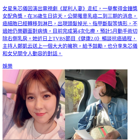
女星朱芯儀因演出電視劇《犀利人妻》走紅，一舉奪得金鐘獎
女配角獎，在36歲生日這天，公開罹患乳癌二到三期的消息，
癌細胞已經轉移到淋巴，出現頭髮掉光、指甲斷裂等情形，不
過她仍樂觀面對病情，目前完成第4次化療，預計5月動手術切
除右側乳房。她近日上TVBS節目《健康2.0》暢談抗癌過程，
主持人鄭凱云送上一個大大的擁抱，給予鼓勵，也分享朱芯儀
和女兒間令人動容的對話。
娛樂