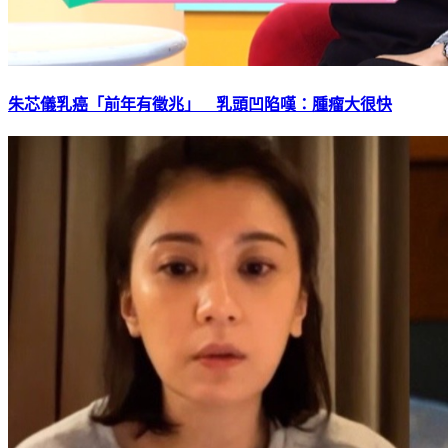
朱芯儀乳癌「前年有徵兆」 乳頭凹陷嘆：腫瘤大很快