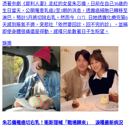
憑著夯劇《犀利人妻》走紅的女星朱芯儀，日前在自己36歲的
生日當天，公開罹患乳癌2至3期的消息，透露癌細胞已轉移至
淋巴，預計5月將切除右乳。然而今（17）日她透露化療完第6
天感到脹氣不適，突悲吐「依然要回診，回不完的診」，並稱
即使身體很痛還是得動，感嘆只能數著日子生盼望。
娛樂
朱芯儀罹癌切右乳！衛斯理喊「戰場歸來」 淚曝最新病況