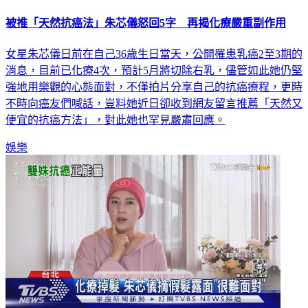
被推「天然抗癌法」朱芯儀怒回5字 再揭化療嚴重副作用
女星朱芯儀日前在自己36歲生日當天，公開罹患乳癌2至3期的
消息，目前已化療4次，預計5月將切除右乳，儘管如此她仍堅
強地用樂觀的心態面對，不僅拍片分享自己的抗癌療程，更時
不時向癌友們喊話，豈料她近日卻收到網友留言推薦「天然又
便宜的抗癌方法」，對此她也罕見嚴肅回應。
娛樂