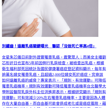
別鐵齒！遠離乳癌關鍵曝光 醫認「沒做死亡率高4倍」
女星朱芯儀日前對外證實罹患乳癌，震驚眾人；而美女主播劉
芯彤近日也宣布5年前因例行乳房檢查，被檢查出乳癌。根據
衛生福利部死因統計及國民健康署癌症登記資料顯示，每年有
逾萬名婦女罹患乳癌，且超過2,000位婦女死於癌症。究竟該
如何遠離乳癌的威脅？專家表示，「規則、有效運動」可降低
罹患乳癌機率。規則有效運動可降低罹患乳癌機率台北醫學大
學附設醫院乳房外科主任洪進昇表示，根據研究顯示「規則有
效運動」可有效減少20%左右罹患乳癌機率。主要是因為人體
存在大量自由基，而自由基可能會造成老化或是癌症風險，藉