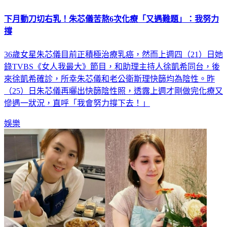
下月動刀切右乳！朱芯儀苦熬6次化療「又遇難題」：我努力
撐
36歲女星朱芯儀目前正積極治療乳癌，然而上週四（21）日她
錄TVBS《女人我最大》節目，和助理主持人徐凱希同台，後
來徐凱希確診，所幸朱芯儀和老公衛斯理快篩均為陰性。昨
（25）日朱芯儀再曬出快篩陰性照，透露上週才剛做完化療又
慘遇一狀況，直呼「我會努力撐下去！」
娛樂