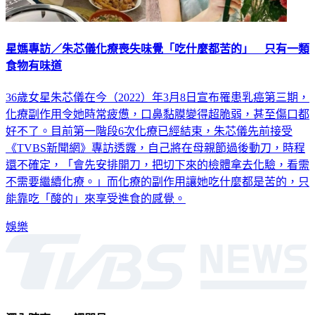
星媽專訪／朱芯儀化療喪失味覺「吃什麼都苦的」 只有一類
食物有味道
36歲女星朱芯儀在今（2022）年3月8日宣布罹患乳癌第三期，
化療副作用令她時常疲憊，口鼻黏膜變得超脆弱，甚至傷口都
好不了。目前第一階段6次化療已經結束，朱芯儀先前接受
《TVBS新聞網》專訪透露，自己將在母親節過後動刀，時程
還不確定，「會先安排開刀，把切下來的檢體拿去化驗，看需
不需要繼續化療。」而化療的副作用讓她吃什麼都是苦的，只
能靠吃「酸的」來享受進食的感覺。
娛樂