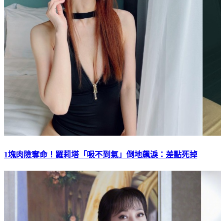
1塊肉險奪命！羅莉塔「吸不到氣」倒地飆淚：差點死掉