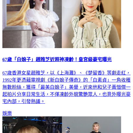
67歲「白娘子」趙雅芝近照神凍齡！皇宮級豪宅曝光
67歲香港女星趙雅芝，以《上海灘》、《楚留香》等劇走紅，
1992年更憑藉電視劇《新白娘子傳奇》的「白素貞」一角收穫
無數粉絲，獲得「最美白娘子」美譽，近來他和兒子黃愷傑一
起拍片分享日常生活，不僅凍齡外貌驚艷眾人，也意外曝光豪
宅內部，引發熱議。
娛樂