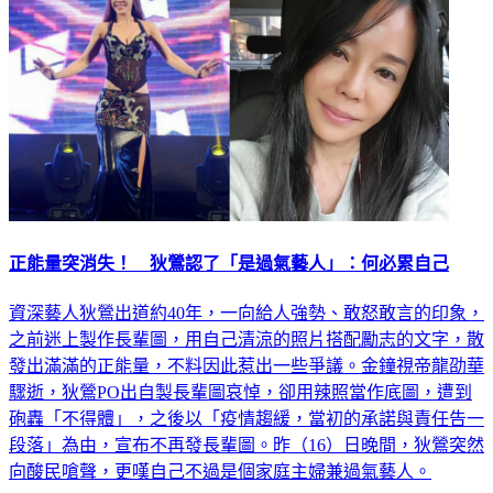
正能量突消失！ 狄鶯認了「是過氣藝人」：何必累自己
資深藝人狄鶯出道約40年，一向給人強勢、敢怒敢言的印象，
之前迷上製作長輩圖，用自己清涼的照片搭配勵志的文字，散
發出滿滿的正能量，不料因此惹出一些爭議。金鐘視帝龍劭華
驟逝，狄鶯PO出自製長輩圖哀悼，卻用辣照當作底圖，遭到
砲轟「不得體」，之後以「疫情趨緩，當初的承諾與責任告一
段落」為由，宣布不再發長輩圖。昨（16）日晚間，狄鶯突然
向酸民嗆聲，更嘆自己不過是個家庭主婦兼過氣藝人。