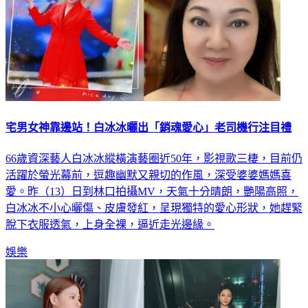
宅男女神靠邊站！白冰冰曬出「銷魂愛心」老司機行注目禮
66歲資深藝人白冰冰縱橫演藝圈近50年，影視歌三棲，目前仍
活躍於螢光幕前，逗趣幽默又親切的作風，深受婆婆媽媽喜
愛。昨（13）日到林口拍攝MV，天氣十分晴朗，艷陽高照，
白冰冰不小心曬傷、皮膚發紅，呈現獨特的愛心形狀，她趕緊
脫下衣服透氣，上身全裸，逼近走光邊緣。
娛樂