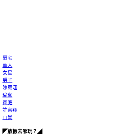
豪宅
藝人
女星
房子
陳意涵
瑜珈
家庭
許富翔
山景
◤放假去哪玩？◢