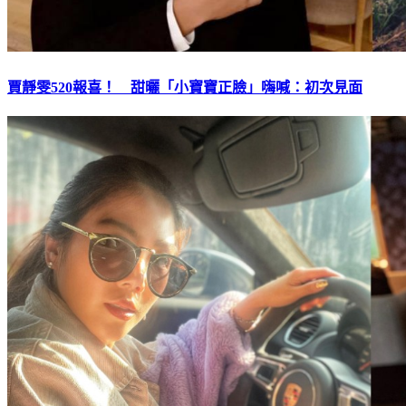
賈靜雯520報喜！ 甜曬「小寶寶正臉」嗨喊：初次見面