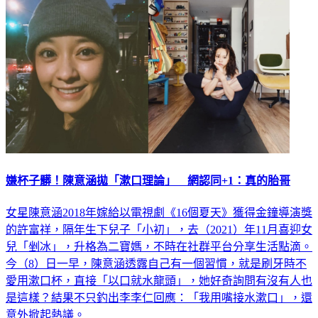
嫌杯子髒！陳意涵拋「漱口理論」 網認同+1：真的胎哥
女星陳意涵2018年嫁給以電視劇《16個夏天》獲得金鐘導演獎
的許富祥，隔年生下兒子「小初」，去（2021）年11月喜迎女
兒「剉冰」，升格為二寶媽，不時在社群平台分享生活點滴。
今（8）日一早，陳意涵透露自己有一個習慣，就是刷牙時不
愛用漱口杯，直接「以口就水龍頭」，她好奇詢問有沒有人也
是這樣？結果不只釣出李李仁回應：「我用嘴接水漱口」，還
意外掀起熱議。