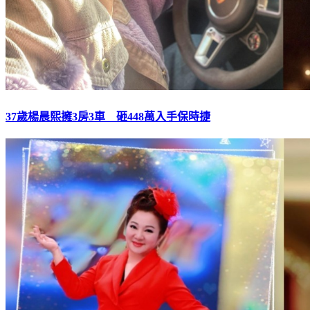
37歲楊晨熙擁3房3車 砸448萬入手保時捷