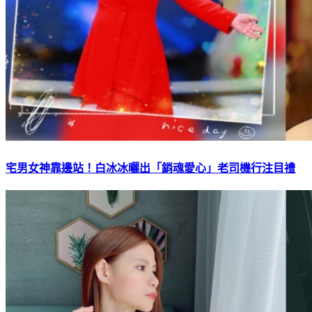
宅男女神靠邊站！白冰冰曬出「銷魂愛心」老司機行注目禮