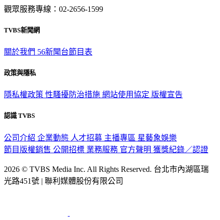
觀眾服務專線：02-2656-1599
TVBS新聞網
關於我們
56新聞台節目表
政策與隱私
隱私權政策
性騷擾防治措施
網站使用協定
版權宣告
認識 TVBS
公司介紹
企業動態
人才招募
主播專區
星藝象娛樂
節目版權銷售
公開招標
業務服務
官方聲明
獲獎紀錄／認證
2026 © TVBS Media Inc. All Rights Reserved. 台北市內湖區瑞
光路451號 | 聯利媒體股份有限公司