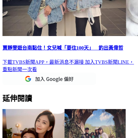
賈靜雯遊台南黏住！女兒喊「要住100天」 釣出黃偉哲
下載TVBS新聞APP，最新消息不漏接
加入TVBS新聞LINE，
重點新聞一次看
延伸閱讀