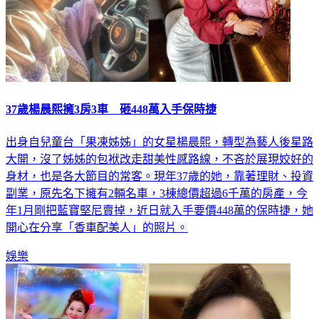
37歲楊晨熙擁3房3車 砸448萬入手保時捷
出身自兒童台「果凍姊姊」的女星楊晨熙，轉型為藝人後星路
大開，沒了姊姊的包袱改走甜美性感路線，不吝於展現姣好的
身材，也是各大節目的常客。現年37歲的她，靠著理財、投資
副業，原先名下擁有2輛名車，3棟總價超過6千萬的房產，今
年1月剛把藍寶堅尼賣掉，近日就入手要價448萬的保時捷，她
開心在分享「香車配美人」的照片。
娛樂