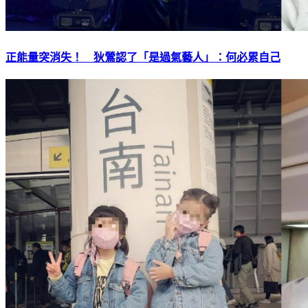
正能量突消失！ 狄鶯認了「是過氣藝人」：何必累自己