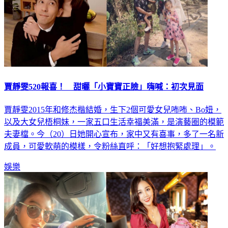
賈靜雯520報喜！ 甜曬「小寶寶正臉」嗨喊：初次見面
賈靜雯2015年和修杰楷結婚，生下2個可愛女兒咘咘、Bo妞，
以及大女兒梧桐妹，一家五口生活幸福美滿，是演藝圈的模範
夫妻檔。今（20）日她開心宣布，家中又有喜事，多了一名新
成員，可愛軟萌的模樣，令粉絲直呼：「好想抱緊處理」。
娛樂