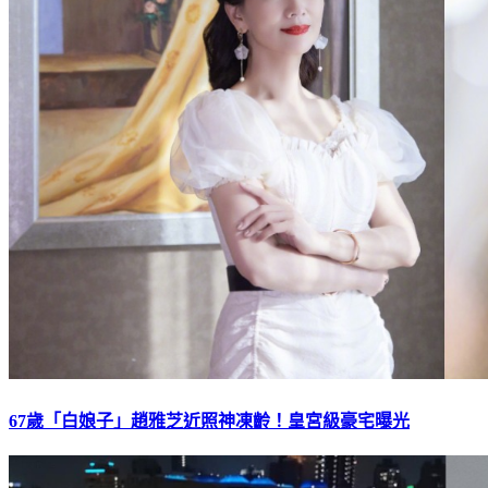
67歲「白娘子」趙雅芝近照神凍齡！皇宮級豪宅曝光