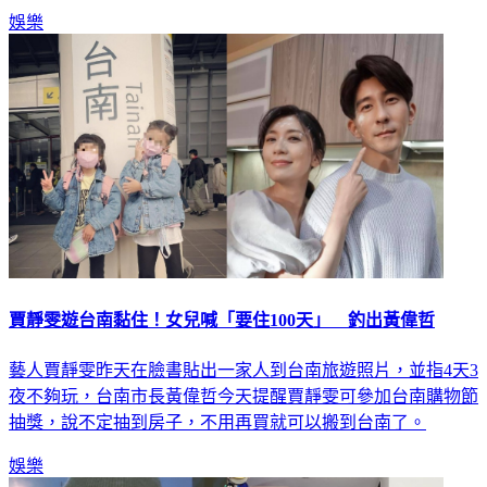
娛樂
賈靜雯遊台南黏住！女兒喊「要住100天」 釣出黃偉哲
藝人賈靜雯昨天在臉書貼出一家人到台南旅遊照片，並指4天3
夜不夠玩，台南市長黃偉哲今天提醒賈靜雯可參加台南購物節
抽獎，說不定抽到房子，不用再買就可以搬到台南了。
娛樂