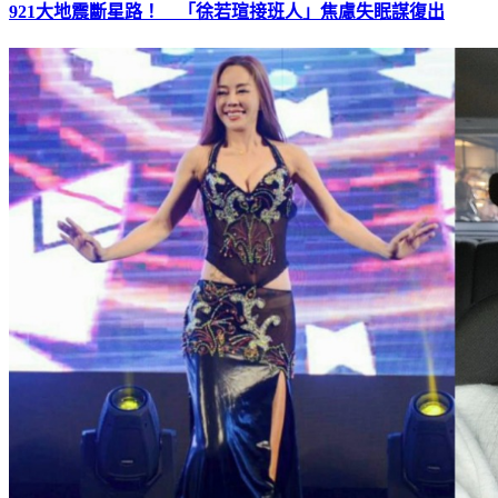
921大地震斷星路！ 「徐若瑄接班人」焦慮失眠謀復出