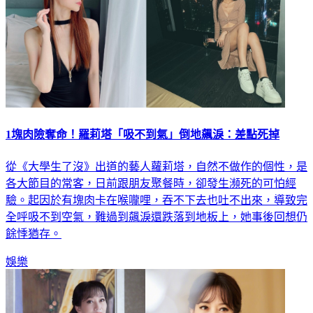
1塊肉險奪命！羅莉塔「吸不到氣」倒地飆淚：差點死掉
從《大學生了沒》出道的藝人蘿莉塔，自然不做作的個性，是
各大節目的常客，日前跟朋友聚餐時，卻發生瀕死的可怕經
驗。起因於有塊肉卡在喉嚨哩，吞不下去也吐不出來，導致完
全呼吸不到空氣，難過到飆淚還跌落到地板上，她事後回想仍
餘悸猶存。
娛樂