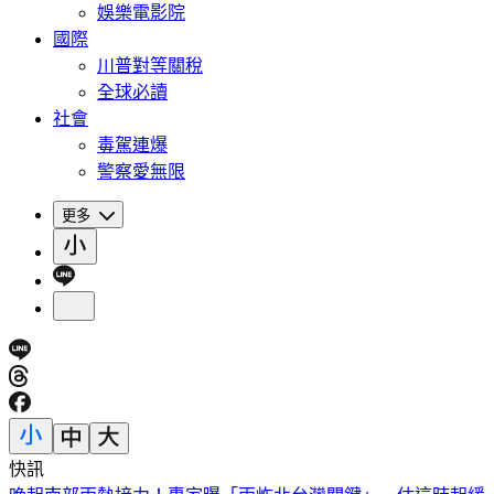
娛樂電影院
國際
川普對等關稅
全球必讀
社會
毒駕連爆
警察愛無限
更多
快訊