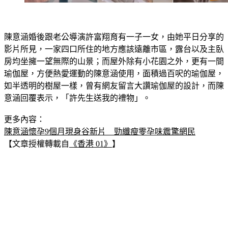
陳意涵婚後跟老公導演許富翔育有一子一女，由她平日分享的
影片所見，一家四口所住的地方應該遠離市區，露台以及主臥
房均坐擁一望無際的山景；而屋外除有小花園之外，更有一間
瑜伽屋，方便熱愛運動的陳意涵使用，面積過百呎的瑜伽屋，
如半透明的樹屋一樣，曾有網友留言大讚瑜伽屋的設計，而陳
意涵回覆表示，「許先生送我的禮物」。
更多內容：
陳意涵懷孕9個月現身谷新片　勁纖瘦零孕味震驚網民
【文章授權轉載自
《香港 01》
】