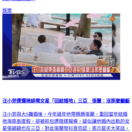
娛樂
汪小菲遭爆揪緋聞女星「回結婚地」三亞 張蘭：沒那麼齷齪
汪小菲與大S離婚後，今年過年他帶媽媽張蘭，重回當年結婚
地海南島度假，卻被抓包遭陸媒報導，疑似讓他婚內出軌的女
星張穎穎也在三亞，對此張蘭發抖音否認，表示是天大笑話，