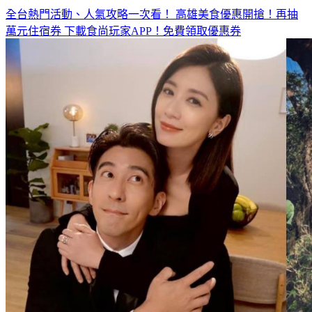
全台熱門活動、人氣攻略一次看！
高雄美食優惠開搶！再抽
萬元住宿券
下載食尚玩家APP！免費領取優惠券