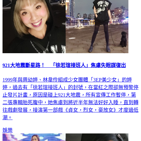
921大地震斷星路！ 「徐若瑄接班人」焦慮失眠謀復出
1999年與周幼婷、林韋伶組成少女團體「3EP美少女」的婷
婷，過去有「徐若瑄接班人」的封號，在當紅之際卻無預警停
止發片計畫，原因是碰上921大地震，所有宣傳工作暫停，第
二張專輯胎死腹中，她焦慮到將近半年無法好好入睡，直到轉
往戲劇發展，接演第一部戲《貞女，烈女，豪放女》才度過低
潮。
娛樂