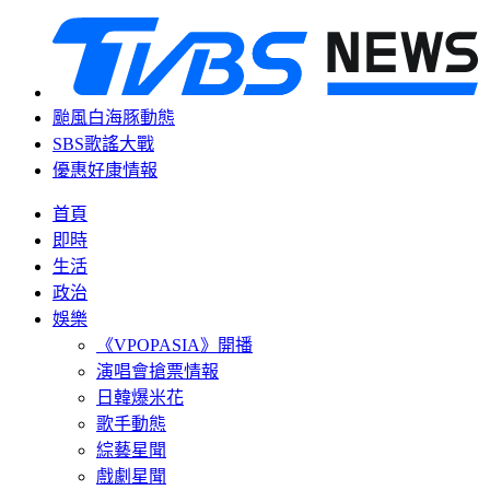
颱風白海豚動態
SBS歌謠大戰
優惠好康情報
首頁
即時
生活
政治
娛樂
《VPOPASIA》開播
演唱會搶票情報
日韓爆米花
歌手動態
綜藝星聞
戲劇星聞