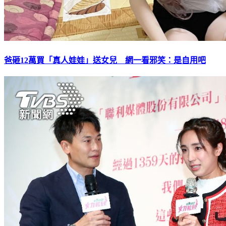
爸砸12萬買「真人娃娃」送女兒 網一看邪笑：是自用吧