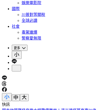
娛樂電影院
國際
川普對等關稅
全球必讀
社會
毒駕連爆
警察愛無限
更多
快訊