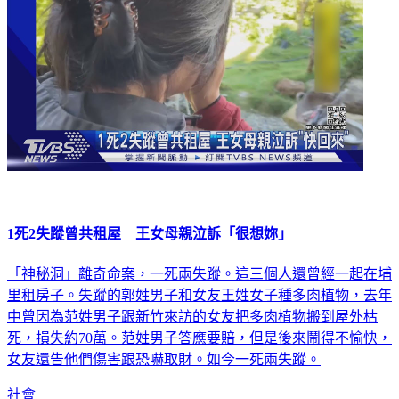
1死2失蹤曾共租屋 王女母親泣訴「很想妳」
「神秘洞」離奇命案，一死兩失蹤。這三個人還曾經一起在埔
里租房子。失蹤的郭姓男子和女友王姓女子種多肉植物，去年
中曾因為范姓男子跟新竹來訪的女友把多肉植物搬到屋外枯
死，損失約70萬。范姓男子答應要賠，但是後來鬧得不愉快，
女友還告他們傷害跟恐嚇取財。如今一死兩失蹤。