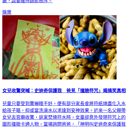
玉琳擔心爆料一發不可收拾，特別請來人高馬大的哈孝遠當保
鑣，說要維持錄影秩序。
娛樂
女兒收驚突喊：史迪奇保護我 爸見「撞臉符咒」揭搞笑真相
兒童只要受到驚嚇睡不好，便有部分家長會將符紙燒盡化入水
給孩子喝，抑或當洗澡水以求達到安神效果。近來一名父親帶
女兒去宮廟收驚，返家焚燒符水時，女童卻意外發現符咒上的