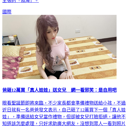
出現在該海域，日方也派遣巡邏船，警告大陸海警船駛離日本
主張的「領海」。
國際
爸砸12萬買「真人娃娃」送女兒 網一看邪笑：是自用吧
眼看聖誕節即將來臨，不少家長都會準備禮物送給小孩，不過
近日就有一名爸爸發文表示，自己砸了12萬買下一個「真人娃
娃」，準備送給女兒當作禮物，但卻被女兒打臉拒絕，讓他不