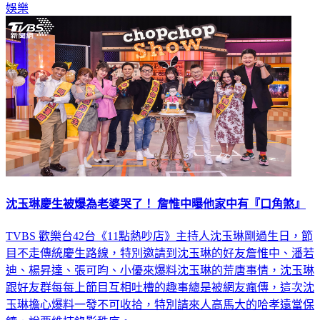
娛樂
沈玉琳慶生被爆為老婆哭了！ 詹惟中曝他家中有『口角煞』
TVBS 歡樂台42台《11點熱吵店》主持人沈玉琳剛過生日，節
目不走傳統慶生路線，特別邀請到沈玉琳的好友詹惟中、潘若
迪、楊昇達、張可昀、小優來爆料沈玉琳的荒唐事情，沈玉琳
跟好友群每每上節目互相吐槽的趣事總是被網友瘋傳，這次沈