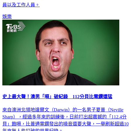
台上回顧這三年多的拍攝生活，忍不住激動落淚，感謝所有演
員以及工作人員。
娛樂
史上最大聲！澳男「嗝」破紀錄 112分貝比電鑽還猛
來自澳洲北領地達爾文（Darwin）的一名男子夏普（Neville
Sharp），經過多年來的訓練後，日前打出超震撼的「112.4分
貝」飽嗝，比普通電鑽發出的噪音還要大聲，一舉刷新超過10