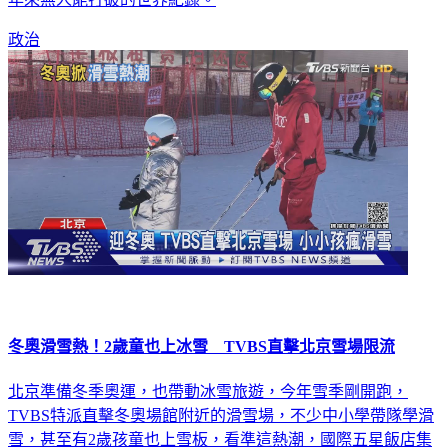
年來無人能打破的世界紀錄。
政治
冬奧滑雪熱！2歲童也上冰雪 TVBS直擊北京雪場限流
北京準備冬季奧運，也帶動冰雪旅遊，今年雪季剛開跑，
TVBS特派直擊冬奧場館附近的滑雪場，不少中小學帶隊學滑