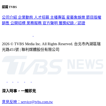
隱私權政策
性騷擾防治措施
網站使用協定
版權宣告
認識 TVBS
公司介紹
企業動態
人才招募
主播專區
星藝象娛樂
節目版權
銷售
公開招標
業務服務
官方聲明
獲獎紀錄／認證
2026 © TVBS Media Inc. All Rights Reserved. 台北市內湖區瑞
光路451號 | 聯利媒體股份有限公司
深入時事，一觸即見