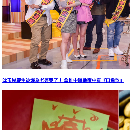
沈玉琳慶生被爆為老婆哭了！ 詹惟中曝他家中有『口角煞』