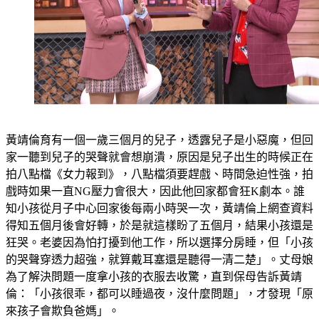
黃靖倫育有一個一歲三個月的兒子，透露兒子是小惡魔，但回
家一聽到兒子的哭聲就會想崩潰，原因是兒子出生的時候正在
拍八點檔《女力報到》，八點檔須要趕戲、時間急迫性強，拍
戲時如果一直NG壓力會很大，因此他回家都會狂K劇本。誰
知小孩從月子中心回家後每兩小時哭一次，黃靖倫上網查資料
得知五個月後會好轉，於是就這樣盼了五個月，結果小孩還是
狂哭。老婆因為怕打擾到他工作，所以選擇分房睡，但「小孩
的哭聲穿透力超強，就算戴耳塞還是聽得一清二楚」。丈母娘
為了解決問題一度拿小孩的衣服去收驚，直到保母告訴黃靖
倫：「小孩很乖，都可以睡過夜，沒什麼問題」，才發現「原