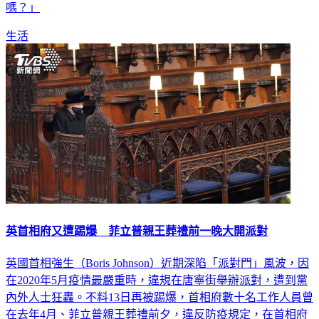
圖形撞臉卡通人物，當場詢問爸爸，「神明叫史迪奇來保護我
嗎？」
生活
英首相府又遭踢爆 菲立普親王葬禮前一晚大開派對
英國首相強生（Boris Johnson）近期深陷「派對門」風波，因
在2020年5月疫情最嚴重時，違規在唐寧街舉辦派對，遭到黨
內外人士狂轟。不料13日再被踢爆，首相府數十名工作人員曾