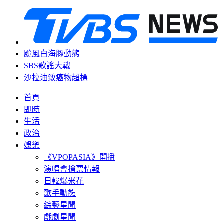
颱風白海豚動態
SBS歌謠大戰
沙拉油致癌物超標
首頁
即時
生活
政治
娛樂
《VPOPASIA》開播
演唱會搶票情報
日韓爆米花
歌手動態
綜藝星聞
戲劇星聞