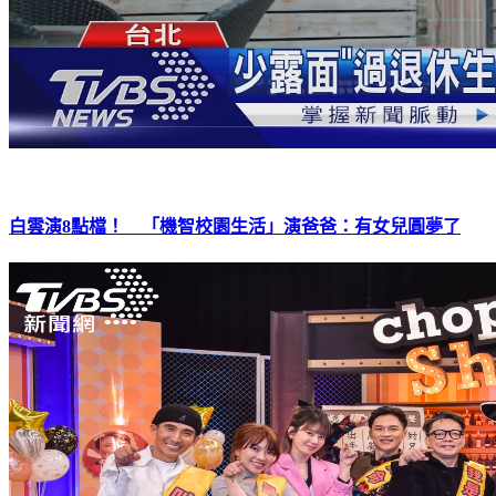
白雲演8點檔！ 「機智校園生活」演爸爸：有女兒圓夢了