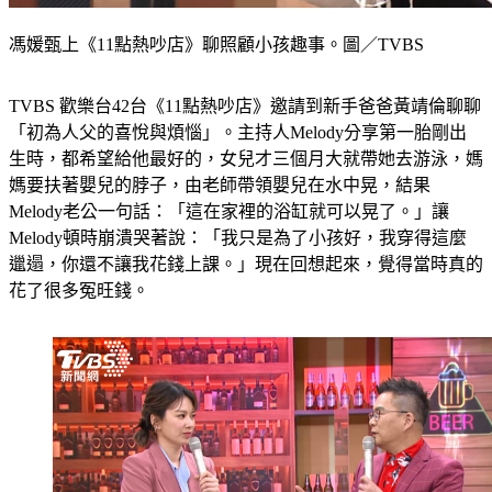
馮媛甄上《11點熱吵店》聊照顧小孩趣事。圖／TVBS
TVBS 歡樂台42台《11點熱吵店》邀請到新手爸爸黃靖倫聊聊
「初為人父的喜悅與煩惱」。主持人Melody分享第一胎剛出
生時，都希望給他最好的，女兒才三個月大就帶她去游泳，媽
媽要扶著嬰兒的脖子，由老師帶領嬰兒在水中晃，結果
Melody老公一句話：「這在家裡的浴缸就可以晃了。」讓
Melody頓時崩潰哭著說：「我只是為了小孩好，我穿得這麼
邋遢，你還不讓我花錢上課。」現在回想起來，覺得當時真的
花了很多冤旺錢。