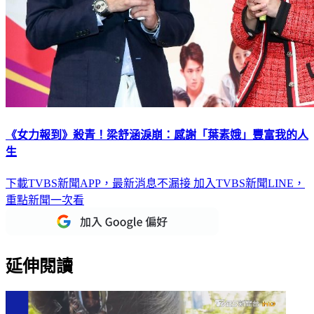
《女力報到》殺青！梁舒涵淚崩：感謝「葉素娥」豐富我的人
生
下載TVBS新聞APP，最新消息不漏接
加入TVBS新聞LINE，
重點新聞一次看
延伸閱讀