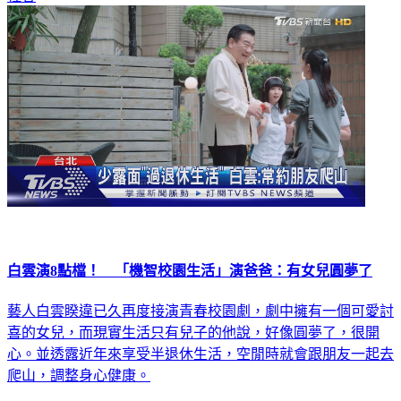
社會
白雲演8點檔！ 「機智校園生活」演爸爸：有女兒圓夢了
藝人白雲睽違已久再度接演青春校園劇，劇中擁有一個可愛討
喜的女兒，而現實生活只有兒子的他說，好像圓夢了，很開
心。並透露近年來享受半退休生活，空閒時就會跟朋友一起去
爬山，調整身心健康。