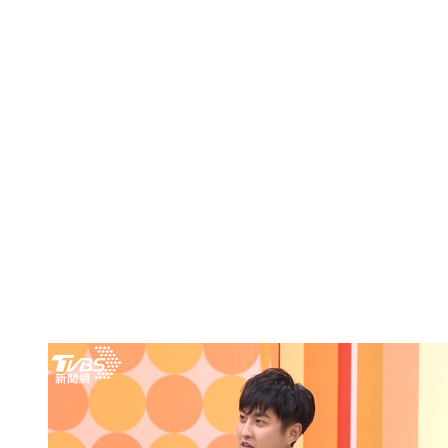
來孩子會欺負爸媽」。