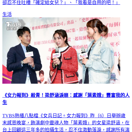
知道該怎麼處理，只好求助廣大網友，沒想到眾人一看到照片
卻忍不住吐槽「確定給女兒？」、「我看是自用的吧！」
生活
《女力報到》殺青！梁舒涵淚崩：感謝「葉素娥」豐富我的人
生
TVBS熱播八點檔《女兵日記。女力報到》昨（6）日舉辦歲
末感恩晚宴，飾演劇中靈魂人物「葉素娥」的女星梁舒涵，在