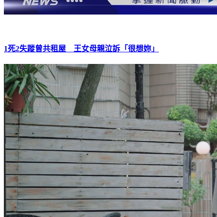
1死2失蹤曾共租屋 王女母親泣訴「很想妳」