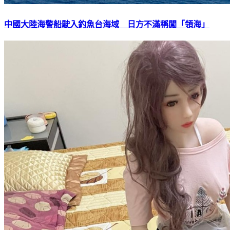
中國大陸海警船駛入釣魚台海域 日方不滿稱闖「領海」