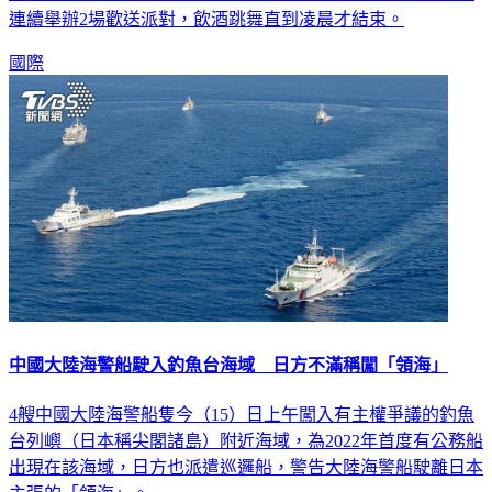
在去年4月、菲立普親王葬禮前夕，違反防疫規定，在首相府
連續舉辦2場歡送派對，飲酒跳舞直到凌晨才結束。
國際
中國大陸海警船駛入釣魚台海域 日方不滿稱闖「領海」
4艘中國大陸海警船隻今（15）日上午闖入有主權爭議的釣魚
台列嶼（日本稱尖閣諸島）附近海域，為2022年首度有公務船