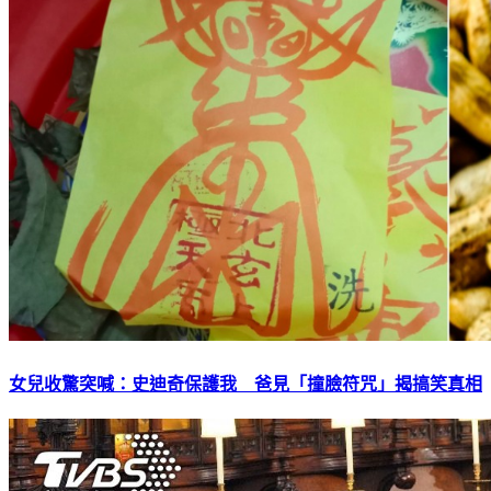
女兒收驚突喊：史迪奇保護我 爸見「撞臉符咒」揭搞笑真相