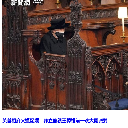
英首相府又遭踢爆 菲立普親王葬禮前一晚大開派對