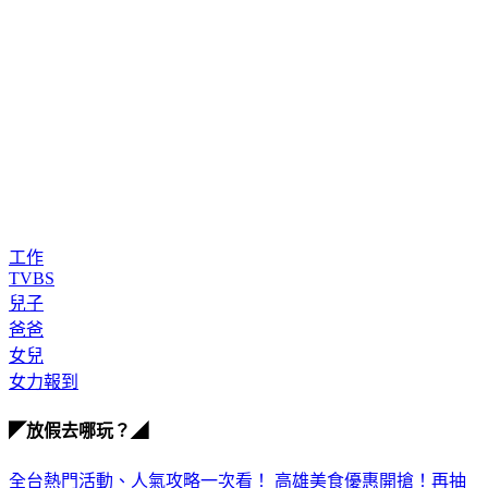
工作
TVBS
兒子
爸爸
女兒
女力報到
◤放假去哪玩？◢