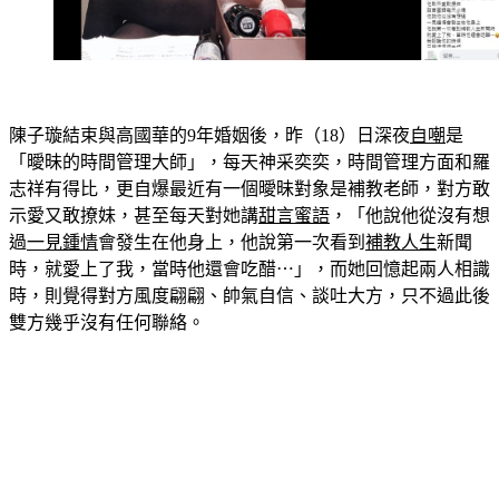
陳子璇結束與高國華的9年婚姻後，昨（18）日深夜
自嘲
是
「曖昧的時間管理大師」，每天神采奕奕，時間管理方面和羅
志祥有得比，更自爆最近有一個曖昧對象是補教老師，對方敢
示愛又敢撩妹，甚至每天對她講
甜言蜜語
，「他說他從沒有想
過
一見鍾情
會發生在他身上，他說第一次看到
補教人生
新聞
時，就愛上了我，當時他還會吃醋⋯」，而她回憶起兩人相識
時，則覺得對方風度翩翩、帥氣自信、談吐大方，只不過此後
雙方幾乎沒有任何聯絡。