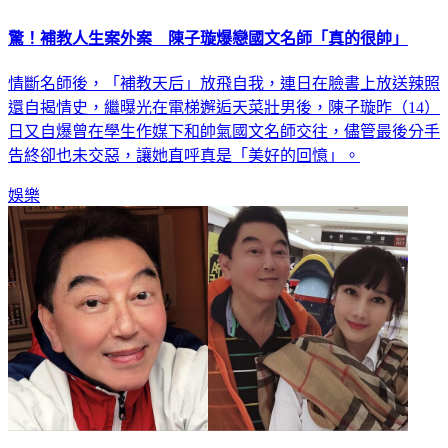
驚！補教人生案外案 陳子璇爆戀國文名師「真的很帥」
情斷名師後，「補教天后」放飛自我，連日在臉書上放送辣照
還自揭情史，繼曝光在電梯邂逅天菜壯男後，陳子璇昨（14）
日又自爆曾在學生作媒下和帥氣國文名師交往，儘管最後分手
告終卻也未交惡，讓她直呼真是「美好的回憶」。
娛樂