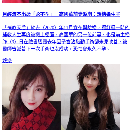
月經流不出恐「永不孕」 高國華前妻淚崩：想結婚生子
「補教天后」於去（2020）年11月宣布與離婚，讓紅極一時的
補教人生再度被搬上檯面，高國華的另一位前妻、也是前主播
昨（9）日在臉書透露去年因子宮沾黏動手術卻未見改善，被
醫師告誡若下一次手術也沒成功，恐怕會永久不孕。
娛樂