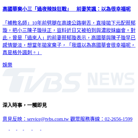
高國華棄小三「過夜辣妹狂戰」 前妻笑諷：以為很幸福呢
「補教名師」10年前劈腿在高速公路喇舌，直接拋下元配蔡郁
璇，把小三陳子璇扶正，豈料近日又被拍到與濃妝妹幽會。對
此，曾是「過來人」的前妻蔡郁璇表示，高國華與陳子璇早已
感情變淡，想當年拋家棄子，「我還以為高國華會很幸福呢，
真是格外諷刺。」
娛樂
深入時事，一觸即見
意見反映：service@tvbs.com.tw
觀眾服務專線：02-2656-1599