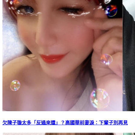
欠陳子璇太多「反過來還」？高國華前妻淚：下輩子別再見