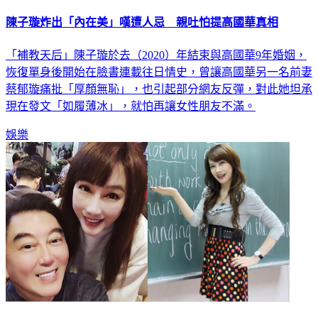
陳子璇炸出「內在美」嘆遭人忌 親吐怕提高國華真相
「補教天后」陳子璇於去（2020）年結束與高國華9年婚姻，
恢復單身後開始在臉書連載往日情史，曾讓高國華另一名前妻
蔡郁璇痛批「厚顏無恥」，也引起部分網友反彈，對此她坦承
現在發文「如履薄冰」，就怕再讓女性朋友不滿。
娛樂