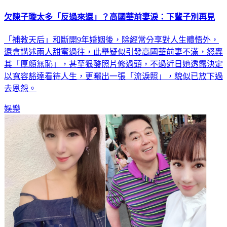
欠陳子璇太多「反過來還」？高國華前妻淚：下輩子別再見
「補教天后」和斷開9年婚姻後，除經常分享對人生體悟外，
還會講述兩人甜蜜過往，此舉疑似引發高國華前妻不滿，怒轟
其「厚顏無恥」，甚至狠酸照片修過頭，不過近日她透露決定
以寬容豁達看待人生，更曬出一張「流淚照」，貌似已放下過
去恩怨。
娛樂