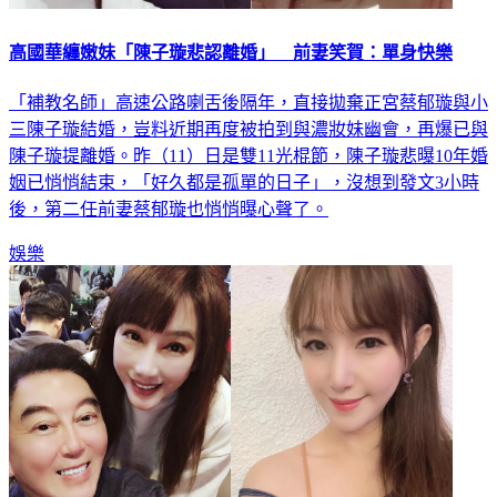
高國華纏嫩妹「陳子璇悲認離婚」 前妻笑賀：單身快樂
「補教名師」高速公路喇舌後隔年，直接拋棄正宮蔡郁璇與小
三陳子璇結婚，豈料近期再度被拍到與濃妝妹幽會，再爆已與
陳子璇提離婚。昨（11）日是雙11光棍節，陳子璇悲曝10年婚
姻已悄悄結束，「好久都是孤單的日子」，沒想到發文3小時
後，第二任前妻蔡郁璇也悄悄曝心聲了。
娛樂