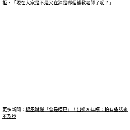
拒，「現在大家是不是又在猜是哪個補教老師了呢？」
更多新聞：
楊丞琳爆「曾是啞巴」！出道20年嘆：怕有些話來
不及說