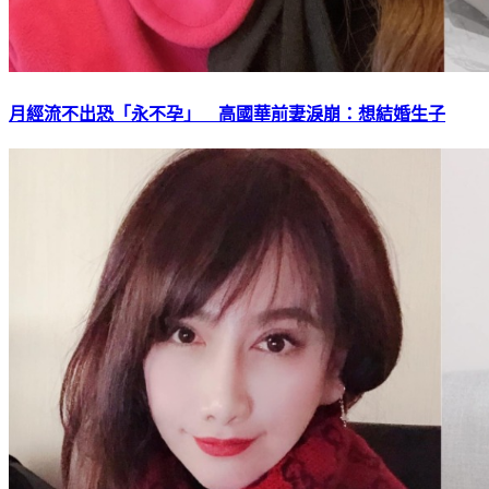
月經流不出恐「永不孕」 高國華前妻淚崩：想結婚生子