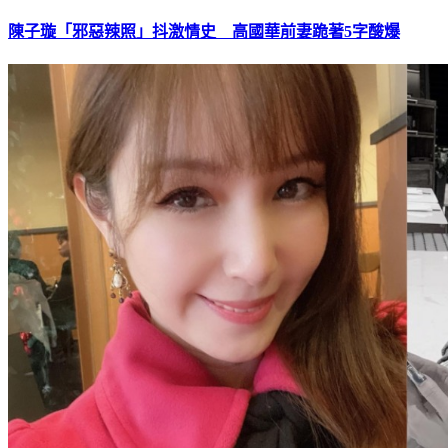
陳子璇「邪惡辣照」抖激情史 高國華前妻跪著5字酸爆