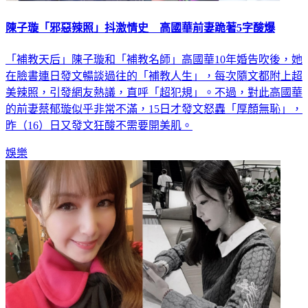
陳子璇「邪惡辣照」抖激情史 高國華前妻跪著5字酸爆
「補教天后」陳子璇和「補教名師」高國華10年婚告吹後，她
在臉書連日發文暢談過往的「補教人生」，每次隨文都附上超
美辣照，引發網友熱議，直呼「超犯規」。不過，對此高國華
的前妻蔡郁璇似乎非常不滿，15日才發文怒轟「厚顏無恥」，
昨（16）日又發文狂酸不需要開美肌。
娛樂