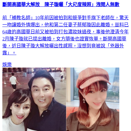
斷開高國華大解放 陳子璇曬「大尺度辣照」洩閱人無數
前「補教名師」10年前因被拍到和競爭對手旗下老師在，驚天
一吻讓婚外情爆出，他和第二任妻子蔡郁璇因此離婚。豈料已
64歲的高國華日前又被拍到打包濃妝妹過夜，事後他澄清今年
2月陳子璇就已提出離婚，女方隨後也證實恢單。斷開高國華
後，近日陳子璇大解放曬出性感照，沒想到竟被說「兇器外
露」。
娛樂