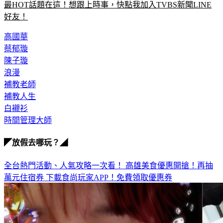
最HOT話題在這！想跟上時事，快點我加入TVBS新聞LINE
好友！
高國華
蔡郁璇
陳子璇
浪漫
補教老師
補教人生
白襯衫
時間管理大師
◤放假去哪玩？◢
全台熱門活動、人氣攻略一次看！
高雄美食優惠開搶！再抽
萬元住宿券
下載食尚玩家APP！免費領取優惠券