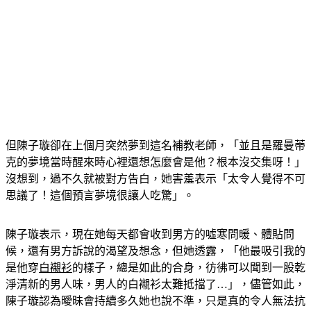
但陳子璇卻在上個月突然夢到這名補教老師，「並且是羅曼蒂
克的夢境當時醒來時心裡還想怎麼會是他？根本沒交集呀！」
沒想到，過不久就被對方告白，她害羞表示「太令人覺得不可
思議了！這個預言夢境很讓人吃驚」。
陳子璇表示，現在她每天都會收到男方的噓寒問暖、體貼問
候，還有男方訴說的渴望及想念，但她透露，「他最吸引我的
是他穿
白襯衫
的樣子，總是如此的合身，彷彿可以聞到一股乾
淨清新的男人味，男人的白襯衫太難抵擋了…」，儘管如此，
陳子璇認為曖昧會持續多久她也說不準，只是真的令人無法抗