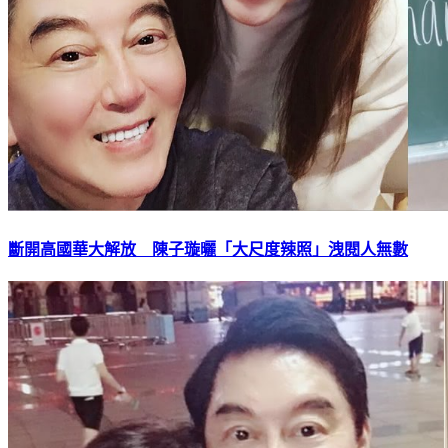
斷開高國華大解放 陳子璇曬「大尺度辣照」洩閱人無數