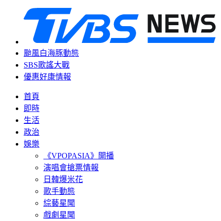
颱風白海豚動態
SBS歌謠大戰
優惠好康情報
首頁
即時
生活
政治
娛樂
《VPOPASIA》開播
演唱會搶票情報
日韓爆米花
歌手動態
綜藝星聞
戲劇星聞