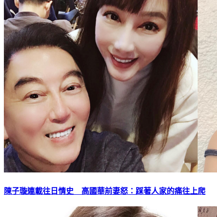
陳子璇連載往日情史 高國華前妻怒：踩著人家的痛往上爬