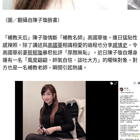
（圖／翻攝自陳子璇臉書）
「補教天后」陳子璇情斷「補教名師」高國華後，連日猛貼性
感辣照，除了講述與
高國華
相識相愛的過程也分享
感情史
，令
高國華前妻
蔡郁璇
暴怒批評「厚顏無恥」。近日陳子璇自爆身
邊有一名「風度翩翩、帥氣自信、談吐大方」的曖昧對象，對
方也是一名補教老師，瞬間引起熱議。