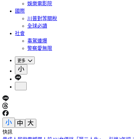
娛樂電影院
國際
川普對等關稅
全球必讀
社會
毒駕連爆
警察愛無限
更多
快訊