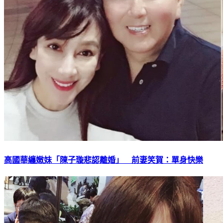
高國華纏嫩妹「陳子璇悲認離婚」 前妻笑賀：單身快樂