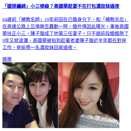
「國道纏綿」小三慘綠？高國華趁妻不在打包濃妝妹過夜
64歲前「補教名師」10年前因在已婚身分下，和「補教天后」
在高速公路上忘情喇舌轟動一時，婚外情因此曝光。事後高國
華扶正小三，陳子璇成了他第三任妻子。只不過這段婚姻熬了
9年又掀波瀾，高國華被拍到趁著老婆陳子璇近半年都在對岸
工作，竟偷帶一名濃妝妹回家過夜。
娛樂