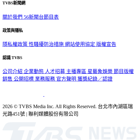
TVBS新聞網
關於我們
56新聞台節目表
政策與隱私
隱私權政策
性騷擾防治措施
網站使用協定
版權宣告
認識 TVBS
公司介紹
企業動態
人才招募
主播專區
星藝象娛樂
節目版權
銷售
公開招標
業務服務
官方聲明
獲獎紀錄／認證
2026 © TVBS Media Inc. All Rights Reserved. 台北市內湖區瑞
光路451號 | 聯利媒體股份有限公司