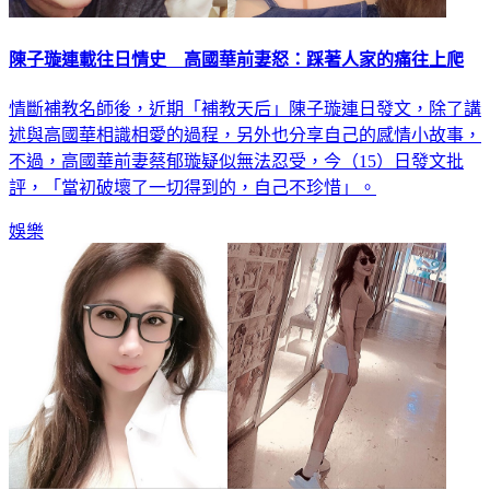
陳子璇連載往日情史 高國華前妻怒：踩著人家的痛往上爬
情斷補教名師後，近期「補教天后」陳子璇連日發文，除了講
述與高國華相識相愛的過程，另外也分享自己的感情小故事，
不過，高國華前妻蔡郁璇疑似無法忍受，今（15）日發文批
評，「當初破壞了一切得到的，自己不珍惜」。
娛樂