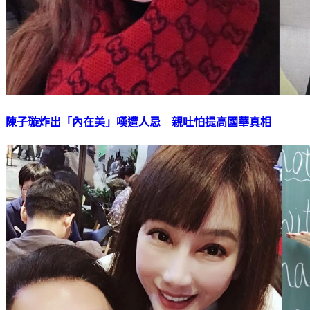
陳子璇炸出「內在美」嘆遭人忌 親吐怕提高國華真相