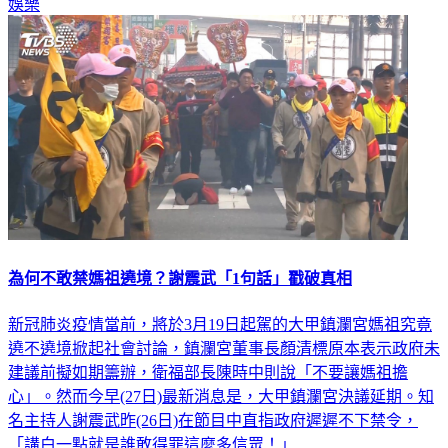
娛樂
為何不敢禁媽祖遶境？謝震武「1句話」戳破真相
新冠肺炎疫情當前，將於3月19日起駕的大甲鎮瀾宮媽祖究竟
遶不遶境掀起社會討論，鎮瀾宮董事長顏清標原本表示政府未
建議前擬如期籌辦，衛福部長陳時中則說「不要讓媽祖擔
心」。然而今早(27日)最新消息是，大甲鎮瀾宮決議延期。知
名主持人謝震武昨(26日)在節目中直指政府遲遲不下禁令，
「講白一點就是誰敢得罪這麼多信眾！」