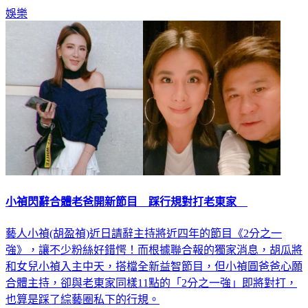
娛樂
小禎閃辭合體老爸開新節目 踩行規對打老東家
藝人小禎(胡盈禎)近日請辭主持將近四年的節目《2分之一
強》，讓不少粉絲好錯愕！而根據聯合報的獨家消息，胡瓜將
和女兒小禎入主中天，搭檔全新益智節目，但小禎圓爸爸心願
合體主持，卻與老東家同樣11點的「2分之一強」即將對打，
也算是踩了綜藝圈私下的行規。