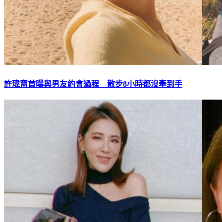
許瑋甯首曝與男友約會過程 散步8小時都沒牽到手