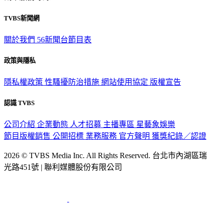
TVBS新聞網
關於我們
56新聞台節目表
政策與隱私
隱私權政策
性騷擾防治措施
網站使用協定
版權宣告
認識 TVBS
公司介紹
企業動態
人才招募
主播專區
星藝象娛樂
節目版權銷售
公開招標
業務服務
官方聲明
獲獎紀錄／認證
2026 © TVBS Media Inc. All Rights Reserved. 台北市內湖區瑞
光路451號 | 聯利媒體股份有限公司