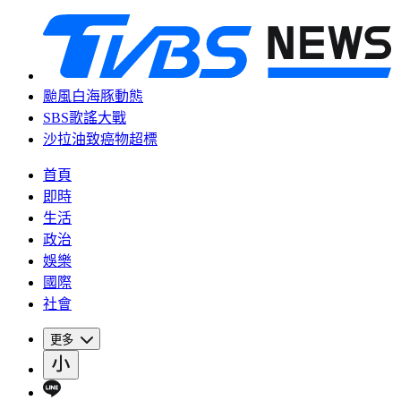
颱風白海豚動態
SBS歌謠大戰
沙拉油致癌物超標
首頁
即時
生活
政治
娛樂
國際
社會
更多