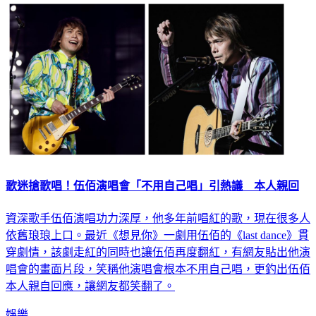
歌迷搶歌唱！伍佰演唱會「不用自己唱」引熱議 本人親回
資深歌手伍佰演唱功力深厚，他多年前唱紅的歌，現在很多人
依舊琅琅上口。最近《想見你》一劇用伍佰的《last dance》貫
穿劇情，該劇走紅的同時也讓伍佰再度翻紅，有網友貼出他演
唱會的畫面片段，笑稱他演唱會根本不用自己唱，更釣出伍佰
本人親自回應，讓網友都笑翻了。
娛樂