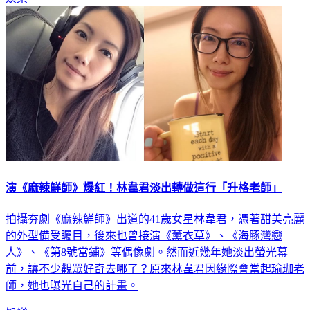
演《麻辣鮮師》爆紅！林韋君淡出轉做這行「升格老師」
拍攝夯劇《麻辣鮮師》出道的41歲女星林韋君，憑著甜美亮麗
的外型備受矚目，後來也曾接演《薰衣草》、《海豚灣戀
人》、《第8號當鋪》等偶像劇。然而近幾年她淡出螢光幕
前，讓不少觀眾好奇去哪了？原來林韋君因緣際會當起瑜珈老
師，她也曝光自己的計畫。