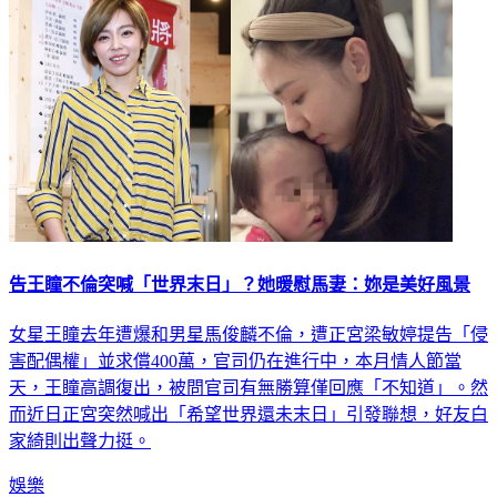
告王瞳不倫突喊「世界末日」？她暖慰馬妻：妳是美好風景
女星王瞳去年遭爆和男星馬俊麟不倫，遭正宮梁敏婷提告「侵
害配偶權」並求償400萬，官司仍在進行中，本月情人節當
天，王瞳高調復出，被問官司有無勝算僅回應「不知道」。然
而近日正宮突然喊出「希望世界還未末日」引發聯想，好友白
家綺則出聲力挺。
娛樂