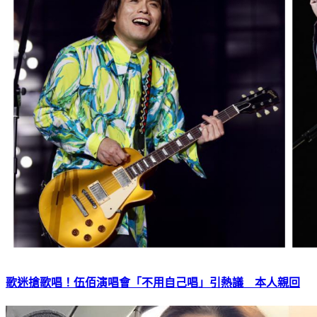
歌迷搶歌唱！伍佰演唱會「不用自己唱」引熱議 本人親回