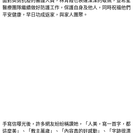
面對英勇抗疫的醫護人員，林青霞也表達深深的敬佩，並希望
醫療團隊繼續做好防護工作，保護自身及他人，同時祝福他們
平安健康，早日功成返家，與家人團聚。
手寫信曝光後，許多網友紛紛稱讚她，「人美，寫一首字，都
這麼美」、「教主萬歲」、「內容真的好感動」、「字跡很漂