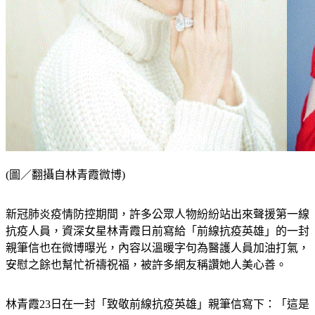
(圖／翻攝自林青霞微博)
新冠肺炎疫情防控期間，許多公眾人物紛紛站出來聲援第一線
抗疫人員，資深女星林青霞日前寫給「前線抗疫英雄」的一封
親筆信也在微博曝光，內容以溫暖字句為醫護人員加油打氣，
安慰之餘也幫忙祈禱祝福，被許多網友稱讚她人美心善。
林青霞23日在一封「致敬前線抗疫英雄」親筆信寫下：「這是