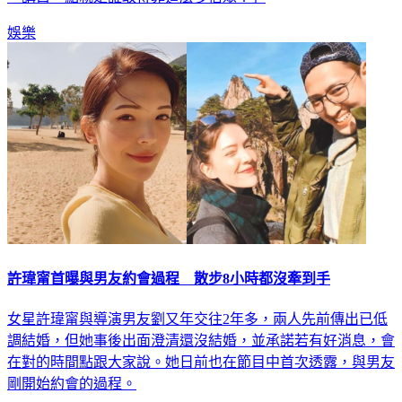
娛樂
許瑋甯首曝與男友約會過程 散步8小時都沒牽到手
女星許瑋甯與導演男友劉又年交往2年多，兩人先前傳出已低
調結婚，但她事後出面澄清還沒結婚，並承諾若有好消息，會
在對的時間點跟大家說。她日前也在節目中首次透露，與男友
剛開始約會的過程。