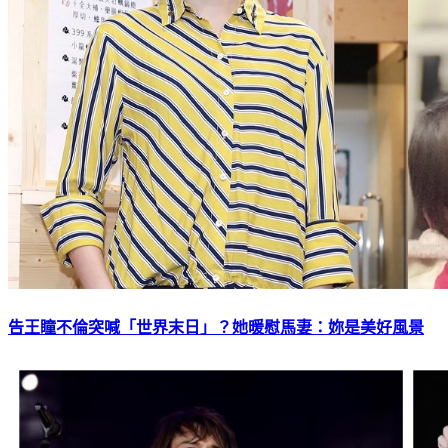
告王瞳不倫突喊「世界末日」？她暖慰馬妻：妳是美好風景