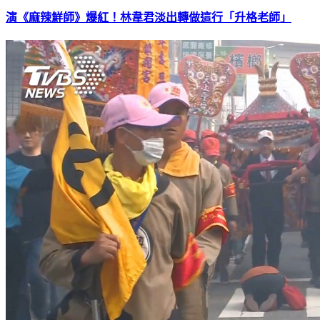
演《麻辣鮮師》爆紅！林韋君淡出轉做這行「升格老師」