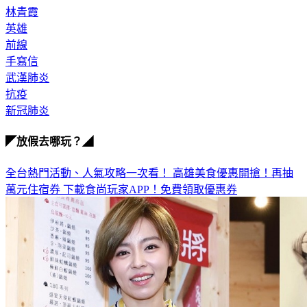
林青霞
英雄
前線
手寫信
武漢肺炎
抗疫
新冠肺炎
◤放假去哪玩？◢
全台熱門活動、人氣攻略一次看！
高雄美食優惠開搶！再抽
萬元住宿券
下載食尚玩家APP！免費領取優惠券