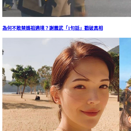
為何不敢禁媽祖遶境？謝震武「1句話」戳破真相