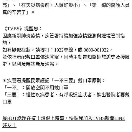
亮」、「在天災病毒前，人類好渺小」、「第一線的醫護人員
真的辛苦了」。
《TVBS》提醒您：
因應新冠肺炎疫情，疾管署持續加強疫情監測與邊境管制措
施，
如有疑似症狀，請撥打：1922專線，或 0800-001922，
並
依指示配戴口罩儘速就醫
，同時
主動告知醫師旅遊史及接觸
史
，以利及時診斷及通報。
＊疾管署提醒民眾謹記
「一不三要」
戴口罩原則：
「一不」：開放空間不用戴口罩
「三要」：慢性疾病患者、有呼吸道症狀者、進出醫院者要戴
口罩
最HOT話題在這！想跟上時事，快點我加入TVBS新聞LINE
好友！