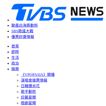
颱風白海豚動態
SBS歌謠大戰
優惠好康情報
首頁
即時
生活
政治
娛樂
《VPOPASIA》開播
演唱會搶票情報
日韓爆米花
歌手動態
綜藝星聞
戲劇星聞