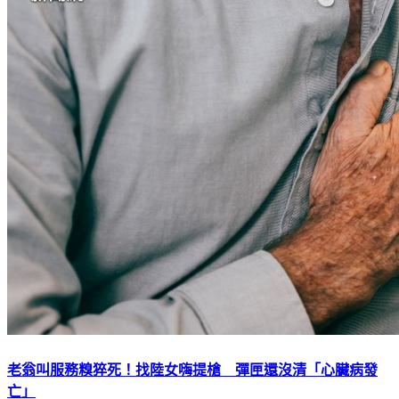
老翁叫服務糗猝死！找陸女嗨提槍 彈匣還沒清「心臟病發
亡」