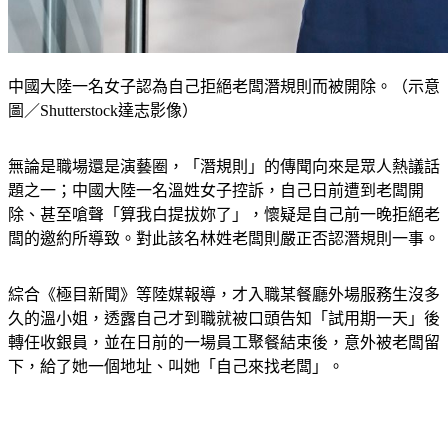
中國大陸一名女子認為自己拒絕老闆潛規則而被開除。（示意
圖／Shutterstock達志影像）
無論是職場還是演藝圈，「潛規則」的傳聞向來是眾人熱議話
題之一；中國大陸一名溫姓女子控訴，自己日前遭到老闆開
除、甚至嗆聲「算我白提拔妳了」，懷疑是自己前一晚拒絕老
闆的邀約所導致。對此該名林姓老闆則嚴正否認潛規則一事。
綜合《極目新聞》等陸媒報導，才入職某餐廳外場服務生沒多
久的溫小姐，透露自己才到職就被口頭告知「試用期一天」後
轉任收銀員，並在日前的一場員工聚餐結束後，意外被老闆留
下，給了她一個地址、叫她「自己來找老闆」。