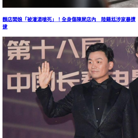
麵店闆娘「被灌湯嗆死」！全身傷陳屍店內 陸籍尪涉家暴遭
逮