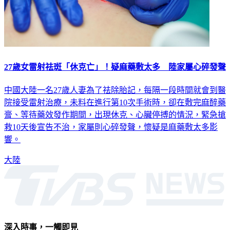
27歲女雷射祛斑「休克亡」！疑麻藥敷太多 陸家屬心碎發聲
中國大陸一名27歲人妻為了祛除胎記，每隔一段時間就會到醫
院接受雷射治療，未料在進行第10次手術時，卻在敷完麻醉藥
膏、等待藥效發作期間，出現休克、心臟停搏的情況，緊急搶
救10天後宣告不治，家屬則心碎發聲，懷疑是麻藥敷太多影
響。
大陸
深入時事，一觸即見