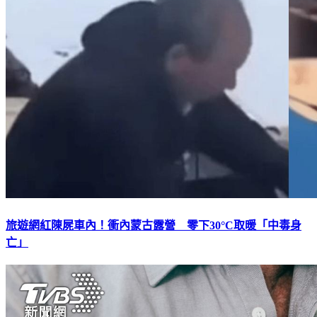
旅遊網紅陳屍車內！衝內蒙古露營 零下30°C取暖「中毒身
亡」