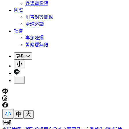
娛樂電影院
國際
川普對等關稅
全球必讀
社會
毒駕連爆
警察愛無限
更多
快訊