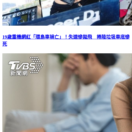
19歲重機網紅「環島車禍亡」！失速慘拋飛 捲陸垃圾車底慘
死