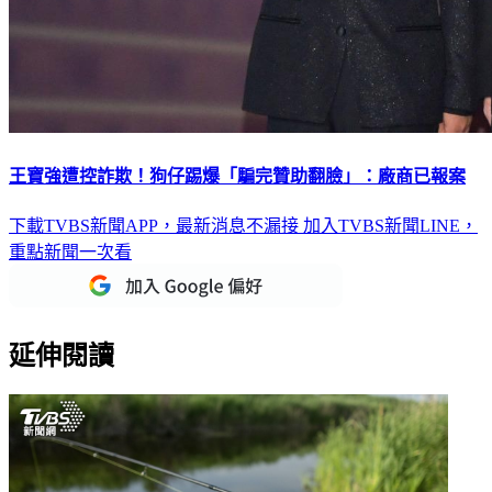
王寶強遭控詐欺！狗仔踢爆「騙完贊助翻臉」：廠商已報案
下載TVBS新聞APP，最新消息不漏接
加入TVBS新聞LINE，
重點新聞一次看
延伸閱讀