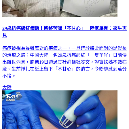
29歲抗癌網紅病逝！臨終苦嘆「不甘心」 陸家屬慟：來生再
見
癌症被視為最難應對的疾病之一，一旦確診將要面對的是漫長
的治療之路；中國大陸一名29歲抗癌網紅「一隻羊吖」日前傳
出離世消息，胞弟19日透過其社群帳號發文，證實姊姊不敵病
魔、生前掙扎在紙上留下「不甘心」的遺言，令粉絲感到萬分
不捨。
大陸