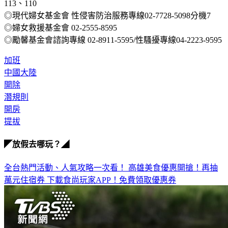
113、110
◎現代婦女基金會 性侵害防治服務專線02-7728-5098分機7
◎婦女救援基金會 02-2555-8595
◎勵馨基金會諮詢專線 02-8911-5595/性騷擾專線04-2223-9595
加班
中國大陸
開除
潛規則
開房
提拔
◤放假去哪玩？◢
全台熱門活動、人氣攻略一次看！
高雄美食優惠開搶！再抽
萬元住宿券
下載食尚玩家APP！免費領取優惠券