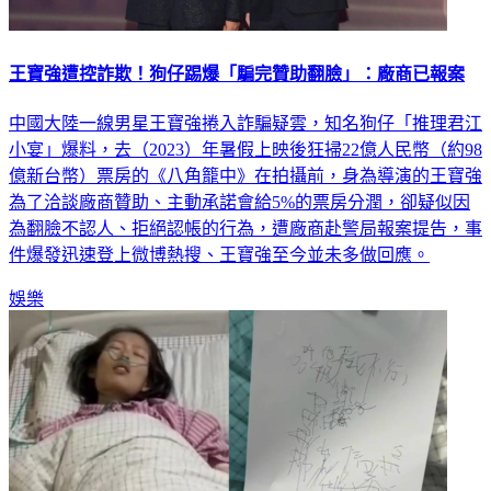
王寶強遭控詐欺！狗仔踢爆「騙完贊助翻臉」：廠商已報案
中國大陸一線男星王寶強捲入詐騙疑雲，知名狗仔「推理君江
小宴」爆料，去（2023）年暑假上映後狂掃22億人民幣（約98
億新台幣）票房的《八角籠中》在拍攝前，身為導演的王寶強
為了洽談廠商贊助、主動承諾會給5%的票房分潤，卻疑似因
為翻臉不認人、拒絕認帳的行為，遭廠商赴警局報案提告，事
件爆發迅速登上微博熱搜、王寶強至今並未多做回應。
娛樂