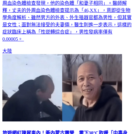
周血染色體檢查發現，他的染色體「和妻子相同」。醫師解
釋，丈夫的外周血染色體檢查提示為「46,XX」，意即從生物
學角度解析、雖然男方的外表、外生殖器官都為男性，但其實
是女性；面對無法接受的夫妻倆，醫生則進一步表示，這樣的
症狀臨床上稱為「性逆轉綜合症」，男性發病率僅有
0.00005。
大陸
旅遊網紅陳屍車內！衝內蒙古露營 零下30°C取暖「中毒身