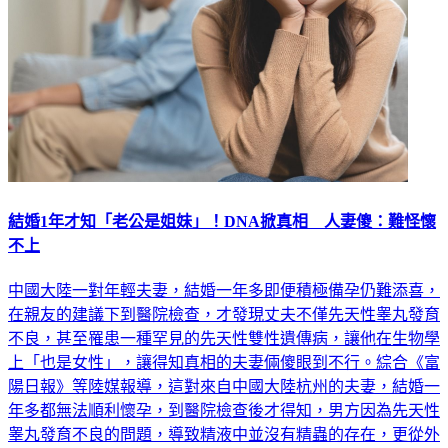
結婚1年才知「老公是姐妹」！DNA掀真相 人妻傻：難怪懷
不上
中國大陸一對年輕夫妻，結婚一年多即便積極備孕仍難添喜，
在親友的建議下到醫院檢查，才發現丈夫不僅先天性睾丸發育
不良，甚至罹患一種罕見的先天性雙性遺傳病，讓他在生物學
上「也是女性」，讓得知真相的夫妻倆傻眼到不行。綜合《富
陽日報》等陸媒報導，這對來自中國大陸杭州的夫妻，結婚一
年多都無法順利懷孕，到醫院檢查後才得知，男方因為先天性
睾丸發育不良的問題，導致精液中並沒有精蟲的存在，更從外