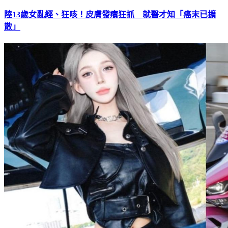
陸13歲女亂經、狂咳！皮膚發癢狂抓 就醫才知「癌末已擴
散」