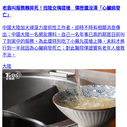
老翁叫服務糗猝死！找陸女嗨提槍 彈匣還沒清「心臟病發
亡」
中國大陸加大掃蕩力度抓性工作者，卻時不時有相關消息傳
出；中國大陸一名網友爆料，自己一名年事已高的鄰居日前叫
了到家中的服務，為此還特別吃了小藥丸提槍上陣，未料才進
行到一半就因為心臟病發死亡；對此醫院僅證實有老年人搶救
不治。
大陸