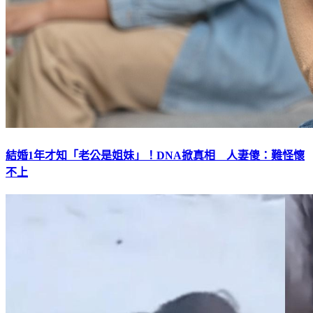
結婚1年才知「老公是姐妹」！DNA掀真相 人妻傻：難怪懷
不上