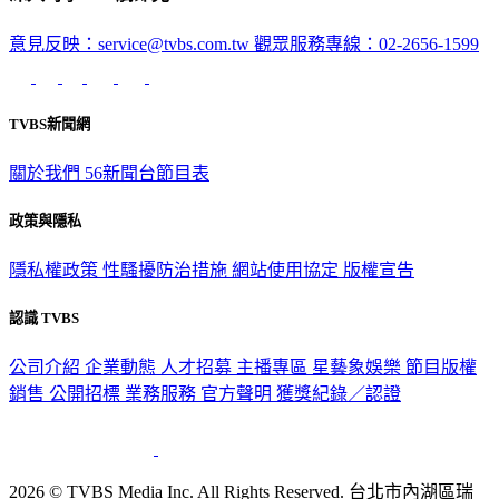
意見反映：service@tvbs.com.tw
觀眾服務專線：02-2656-1599
TVBS新聞網
關於我們
56新聞台節目表
政策與隱私
隱私權政策
性騷擾防治措施
網站使用協定
版權宣告
認識 TVBS
公司介紹
企業動態
人才招募
主播專區
星藝象娛樂
節目版權
銷售
公開招標
業務服務
官方聲明
獲獎紀錄／認證
2026 © TVBS Media Inc. All Rights Reserved. 台北市內湖區瑞