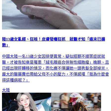
陸13歲女亂經、狂咳！皮膚發癢狂抓 就醫才知「癌末已擴
散」
中國大陸一名13歲少女因排便異常、疑似經期不順等症狀就
醫，才被告知竟是罹患「絨毛膜癌合併無性細胞瘤」晚期、且
已經出現肝轉移的情況，而化療不僅讓她一頭秀髮全部掉光，
龐大的醫藥費也帶給父母不小的壓力，不僅感嘆「我為什麼會
得這種病呢？」
大陸