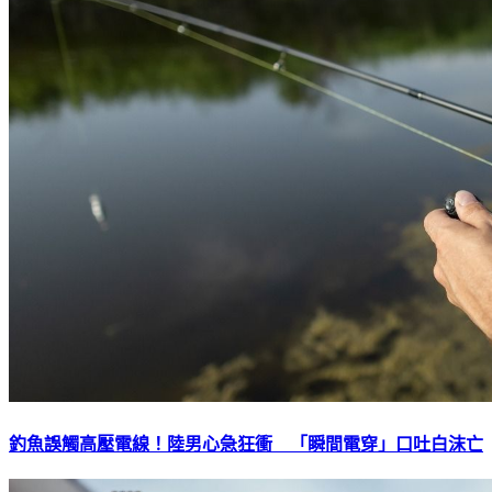
釣魚誤觸高壓電線！陸男心急狂衝 「瞬間電穿」口吐白沫亡