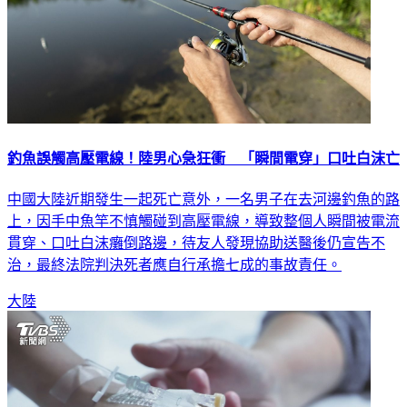
釣魚誤觸高壓電線！陸男心急狂衝 「瞬間電穿」口吐白沫亡
中國大陸近期發生一起死亡意外，一名男子在去河邊釣魚的路
上，因手中魚竿不慎觸碰到高壓電線，導致整個人瞬間被電流
貫穿、口吐白沫癱倒路邊，待友人發現協助送醫後仍宣告不
治，最終法院判決死者應自行承擔七成的事故責任。
大陸