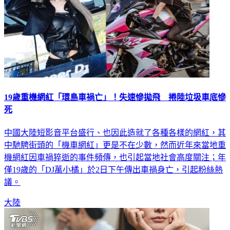
19歲重機網紅「環島車禍亡」！失速慘拋飛 捲陸垃圾車底慘
死
中國大陸短影音平台盛行、也因此造就了各種各樣的網紅，其
中馳騁街頭的「機車網紅」更是不在少數，然而近年來當地重
機網紅因車禍猝逝的事件頻傳，也引起當地社會高度關注；年
僅19歲的「DJ萬小橘」於2日下午傳出車禍身亡，引起粉絲熱
議。
大陸