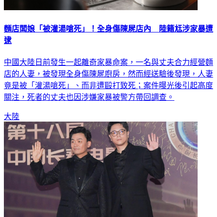
麵店闆娘「被灌湯嗆死」！全身傷陳屍店內 陸籍尪涉家暴遭
逮
中國大陸日前發生一起離奇家暴命案，一名與丈夫合力經營麵
店的人妻，被發現全身傷陳屍廚房，然而經送驗後發現，人妻
竟是被「灌湯嗆死」、而非遭毆打致死；案件曝光後引起高度
關注，死者的丈夫也因涉嫌家暴被警方帶回調查。
大陸