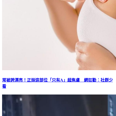
常被誇漂亮！正妹這部位「只有A」超焦慮 網狂勸：社群少
看