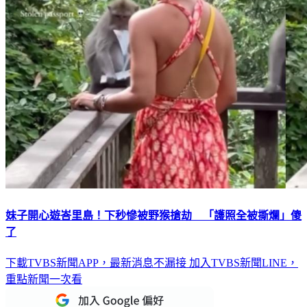
妹子開心遊峇里島！下秒慘被野猴搶劫 「護照全被撕爛」傻
了
下載TVBS新聞APP，最新消息不漏接
加入TVBS新聞LINE，
重點新聞一次看