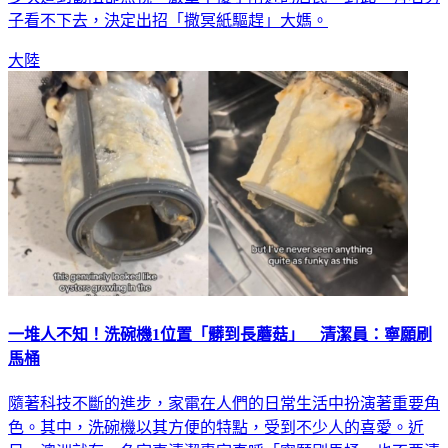
多次遭到勸阻卻無視，嚴重干擾了附近的居民。對此，有名男
子看不下去，決定出招「撒冥紙驅趕」大媽。
大陸
一堆人不知！洗碗機1位置「髒到長蘑菇」 清潔員：寧願刷
馬桶
隨著科技不斷的進步，家電在人們的日常生活中扮演著重要角