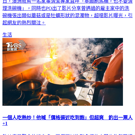
色。其中，洗碗機以其方便的特點，受到不少人的喜愛。近
日，澳洲就有一名家事清潔專家直呼「寧願刷馬桶，也不要清
理洗碗機」，同時也PO出了影片分享曾遇過的雇主家中的洗
碗機張出類似蘑菇或是牡蠣形狀的混濁物，超噁影片曝光，引
起網友的熱烈關注。
生活
一個人吃熱炒！他喊「價格逼近吃到飽」但超爽 釣出一票人
+1