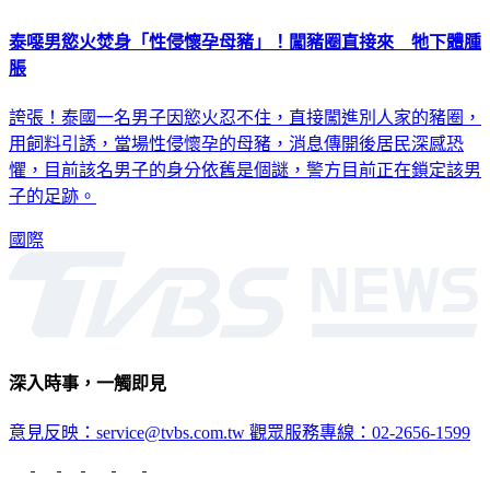
泰噁男慾火焚身「性侵懷孕母豬」！闖豬圈直接來 牠下體腫
脹
誇張！泰國一名男子因慾火忍不住，直接闖進別人家的豬圈，
用飼料引誘，當場性侵懷孕的母豬，消息傳開後居民深感恐
懼，目前該名男子的身分依舊是個謎，警方目前正在鎖定該男
子的足跡。
國際
深入時事，一觸即見
意見反映：service@tvbs.com.tw
觀眾服務專線：02-2656-1599