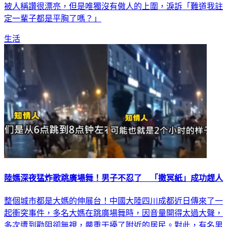
腦而患上「容貌焦慮」。對此，就有一名正妹抱怨，自己常常
被人稱讚很漂亮，但是唯獨沒有傲人的上圍，淚訴「難道我註
定一輩子都是平胸了嗎？」
生活
陸媽深夜猛炸歌跳廣場舞！男子不忍了 「撒冥紙」成功趕人
整個城市都是大媽的伸展台！中國大陸四川成都近日傳來了一
起衝突事件，多名大媽在跳廣場舞時，因音量開得太過大聲，