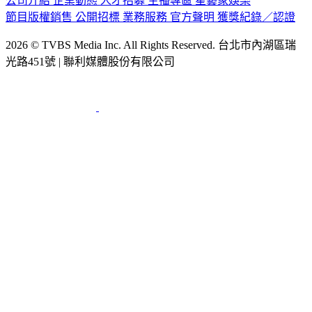
公司介紹
企業動態
人才招募
主播專區
星藝象娛樂
節目版權銷售
公開招標
業務服務
官方聲明
獲獎紀錄／認證
2026 © TVBS Media Inc. All Rights Reserved. 台北市內湖區瑞
光路451號 | 聯利媒體股份有限公司