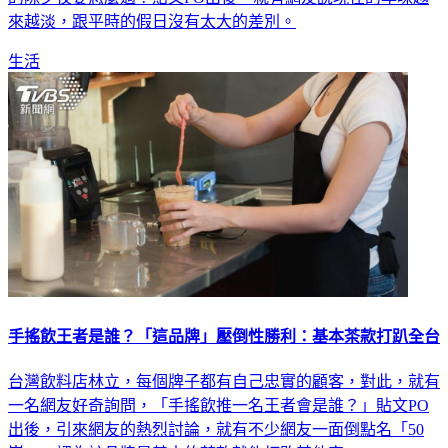
的除夕夜要怎麼過？貼文PO出後，就有網友說現在的年味越
來越淡，跟平時的假日沒有太大的差別。
生活
手搖飲王者是誰？「這品牌」壓倒性勝利：基本茶款打趴全台
台灣飲料店林立，每個牌子都有自己忠實的顧客，對此，就有
一名網友好奇詢問，「手搖飲推一名王者會是誰？」貼文PO