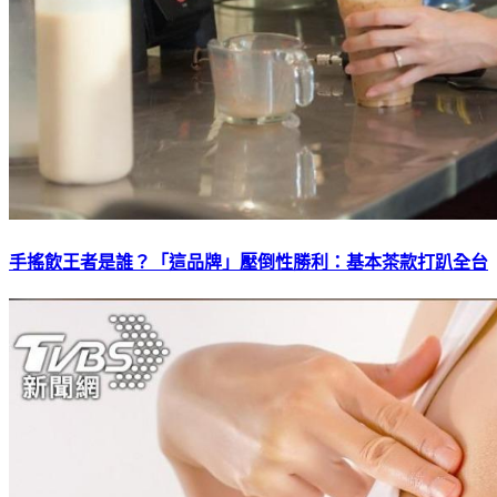
手搖飲王者是誰？「這品牌」壓倒性勝利：基本茶款打趴全台