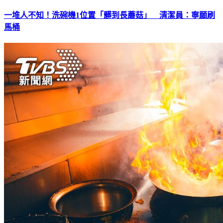
一堆人不知！洗碗機1位置「髒到長蘑菇」 清潔員：寧願刷
馬桶