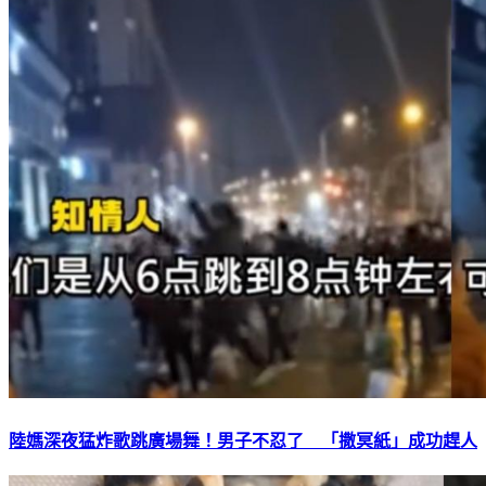
陸媽深夜猛炸歌跳廣場舞！男子不忍了 「撒冥紙」成功趕人