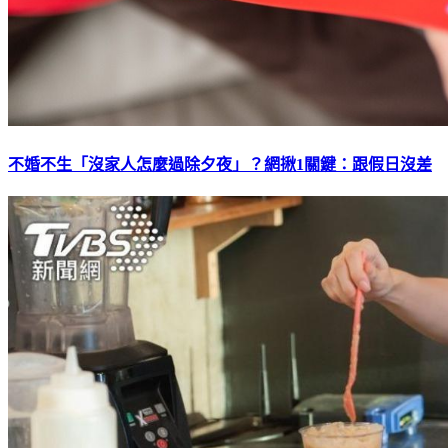
不婚不生「沒家人怎麼過除夕夜」？網揪1關鍵：跟假日沒差