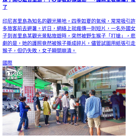
妹子開心遊峇里島！下秒慘被野猴搶劫 「護照全被撕爛」傻
了
印尼峇里島為知名的觀光勝地，四季如夏的氣候，常常吸引許
多旅客前去避暑。近日，網絡上就瘋傳一則短片，一名外國女
子到峇里島某觀光景點旅遊時，突然被野生猴子「打搶」，悲
劇的是，她的護照竟然被猴子撕成碎片，儘管試圖用紙張引走
猴子，但仍失敗，女子瞬間崩潰。
國際