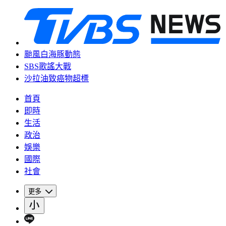
颱風白海豚動態
SBS歌謠大戰
沙拉油致癌物超標
首頁
即時
生活
政治
娛樂
國際
社會
更多