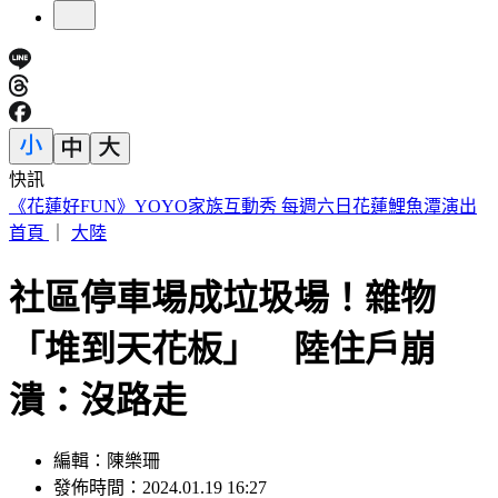
快訊
遠見天下文化創辦人高希均辭世 「天下哪有白吃的午餐」成
絕響
首頁
｜
大陸
社區停車場成垃圾場！雜物
「堆到天花板」 陸住戶崩
潰：沒路走
編輯：陳樂珊