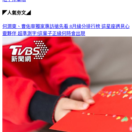
地下停車場
◤人氣夯文◢
何潤東、曹佑寧獨家專訪搶先看
8月緣分排行榜 這星座遇見心
靈夥伴
超準測字!這輩子正緣何時會出現