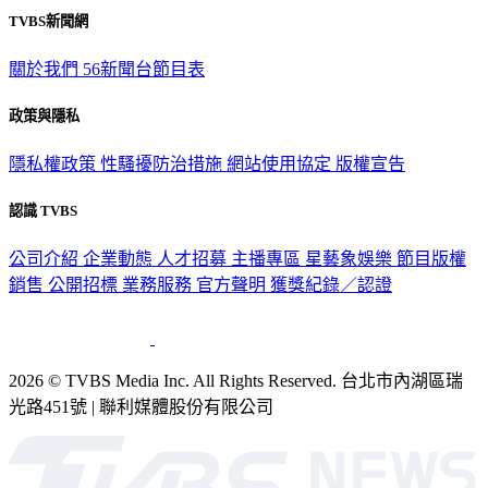
TVBS新聞網
關於我們
56新聞台節目表
政策與隱私
隱私權政策
性騷擾防治措施
網站使用協定
版權宣告
認識 TVBS
公司介紹
企業動態
人才招募
主播專區
星藝象娛樂
節目版權
銷售
公開招標
業務服務
官方聲明
獲獎紀錄／認證
2026 © TVBS Media Inc. All Rights Reserved. 台北市內湖區瑞
光路451號 | 聯利媒體股份有限公司