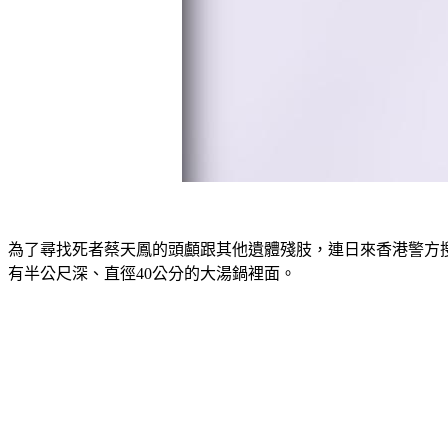
為了尋找死者蔡天鳳的頭顱跟其他遺體殘肢，連日來香港警方
有半公尺深、直徑40公分的大湯鍋裡面。