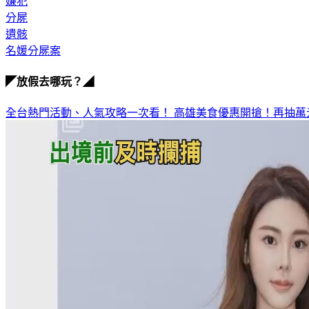
嫌犯
分屍
遺骸
名媛分屍案
◤放假去哪玩？◢
全台熱門活動、人氣攻略一次看！
高雄美食優惠開搶！再抽萬