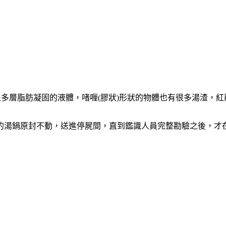
很多層脂肪凝固的液體，啫喱(膠狀)形狀的物體也有很多湯渣，
的湯鍋原封不動，送進停屍間，直到鑑識人員完整勘驗之後，才