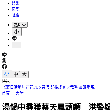
娛樂
國際
社會
更多
快訊
188萬《龍藏經》賣掉了！大戶不甩7折 店員爆「付現買原價
首頁
｜
大陸
湯鍋中尋獲蔡天鳳頭顱 港警