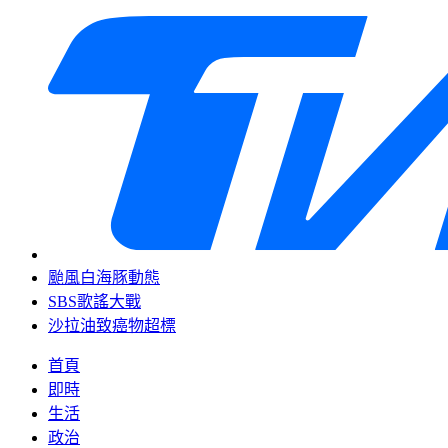
颱風白海豚動態
SBS歌謠大戰
沙拉油致癌物超標
首頁
即時
生活
政治