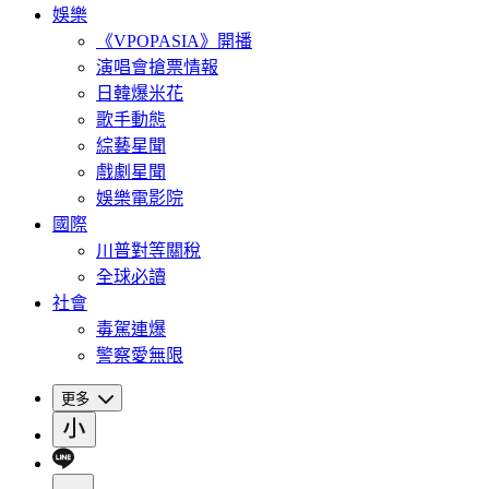
娛樂
《VPOPASIA》開播
演唱會搶票情報
日韓爆米花
歌手動態
綜藝星聞
戲劇星聞
娛樂電影院
國際
川普對等關稅
全球必讀
社會
毒駕連爆
警察愛無限
更多