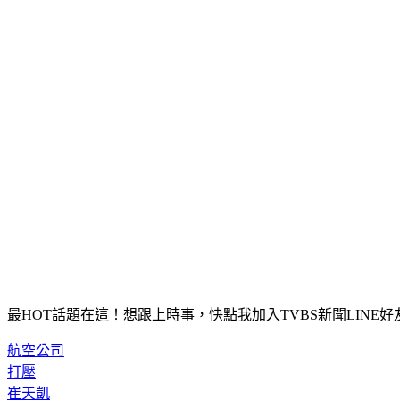
最HOT話題在這！想跟上時事，快點我加入TVBS新聞LINE好
航空公司
打壓
崔天凱