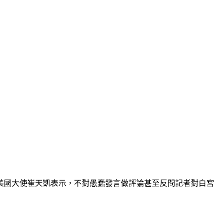
美國大使崔天凱表示，不對愚蠢發言做評論甚至反問記者對白宮