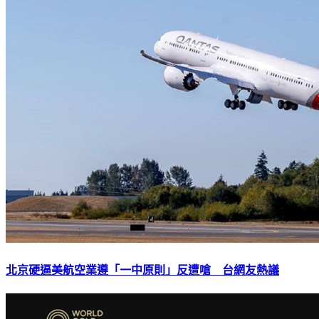
北京硬逼美航空業遵「一中原則」反遭嗆 台網友熱議