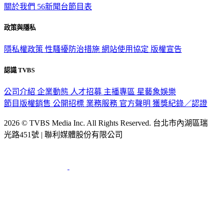
關於我們
56新聞台節目表
政策與隱私
隱私權政策
性騷擾防治措施
網站使用協定
版權宣告
認識 TVBS
公司介紹
企業動態
人才招募
主播專區
星藝象娛樂
節目版權銷售
公開招標
業務服務
官方聲明
獲獎紀錄／認證
2026 © TVBS Media Inc. All Rights Reserved. 台北市內湖區瑞
光路451號 | 聯利媒體股份有限公司