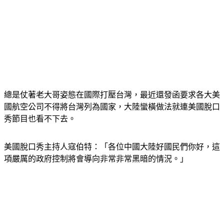
總是仗著老大哥姿態在國際打壓台灣，最近還發函要求各大美
國航空公司不得將台灣列為國家，大陸蠻橫做法就連美國脫口
秀節目也看不下去。
美國脫口秀主持人寇伯特：「各位中國大陸好國民們你好，這
項嚴厲的政府控制將會導向非常非常黑暗的情況。」