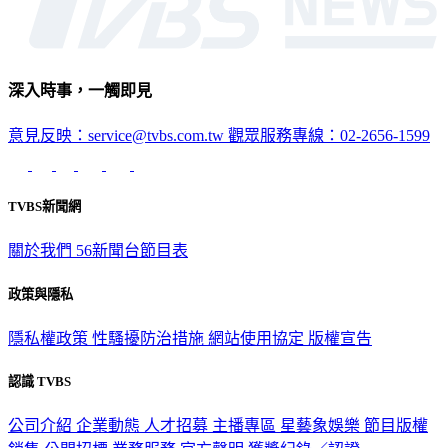
深入時事，一觸即見
意見反映：service@tvbs.com.tw
觀眾服務專線：02-2656-1599
TVBS新聞網
關於我們
56新聞台節目表
政策與隱私
隱私權政策
性騷擾防治措施
網站使用協定
版權宣告
認識 TVBS
公司介紹
企業動態
人才招募
主播專區
星藝象娛樂
節目版權