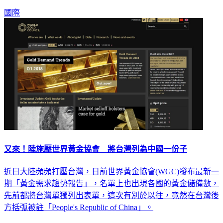
國際
又來！陸施壓世界黃金協會 將台灣列為中國一份子
近日大陸頻頻打壓台灣，日前世界黃金協會(WGC)發布最新一
期「黃金需求趨勢報告」，名單上也出現各國的黃金儲備數，
先前都將台灣單獨列出表單，這次有別於以往，竟然在台灣後
方括弧被註「People's Republic of China」。