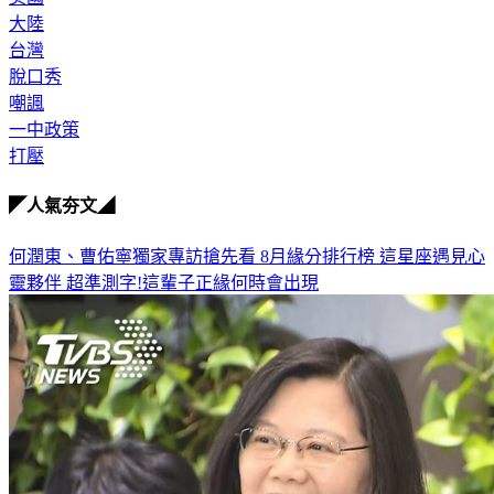
大陸
台灣
脫口秀
嘲諷
一中政策
打壓
◤人氣夯文◢
何潤東、曹佑寧獨家專訪搶先看
8月緣分排行榜 這星座遇見心
靈夥伴
超準測字!這輩子正緣何時會出現