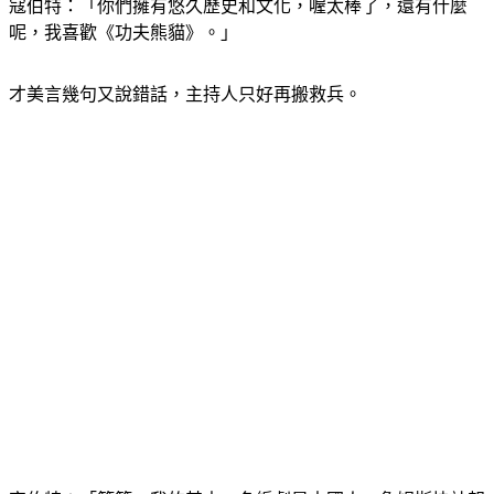
寇伯特：「你們擁有悠久歷史和文化，喔太棒了，還有什麼
呢，我喜歡《功夫熊貓》。」
才美言幾句又說錯話，主持人只好再搬救兵。