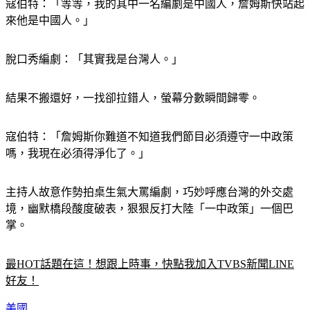
寇伯特：「等等，我的其中一名編劇是中國人，詹姆斯快站起
來他是中國人。」
脫口秀編劇：「其實我是台灣人。」
結果不搬還好，一找卻拉錯人，螢幕分數瞬間歸零。
寇伯特：「詹姆斯你難道不知道我們節目必須遵守一中政策
嗎，我現在必須得淨化了。」
主持人故意作勢拍桌生氣大罵編劇，巧妙呼應台灣的外交處
境，幽默橋段酸度破表，狠狠反打大陸「一中政策」一個巴
掌。
最HOT話題在這！想跟上時事，快點我加入TVBS新聞LINE
好友！
美國