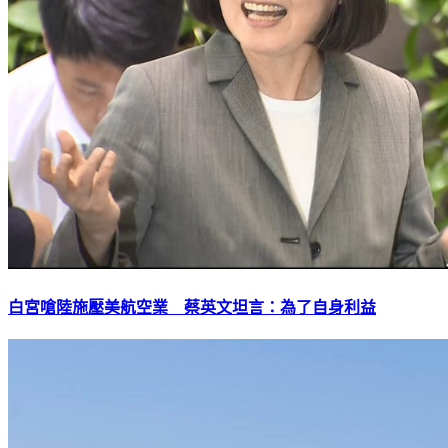
白宮嗆陸施壓美航空業 蔡英文坦言：為了自身利益