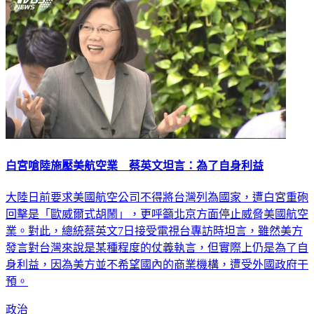
白宮嗆陸施壓美航空業 蔡英文坦言：為了自身利益
大陸日前要求美國航空公司不得將台灣列為國家，遭白宮重砲
回擊是「歐威爾式胡鬧」，更呼籲北京方面停止威脅美國航空
業。對此，總統蔡英文7日接受電視台專訪時坦言，雖然美方
發言對台灣來說是某種程度的仗義執言，但實際上仍是為了自
身利益，因為美方並不希望國內的商業機構，遭受外國政府干
預。
政治