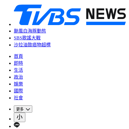
颱風白海豚動態
SBS歌謠大戰
沙拉油致癌物超標
首頁
即時
生活
政治
娛樂
國際
社會
更多