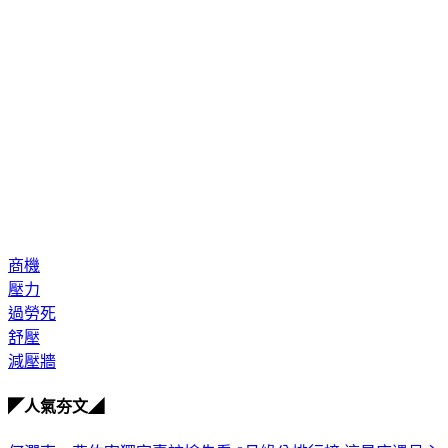
商機
壓力
過勞死
舒壓
減壓牆
◤人氣夯文◢
何潤東、曹佑寧獨家專訪搶先看
8月緣分排行榜 這星座遇見心