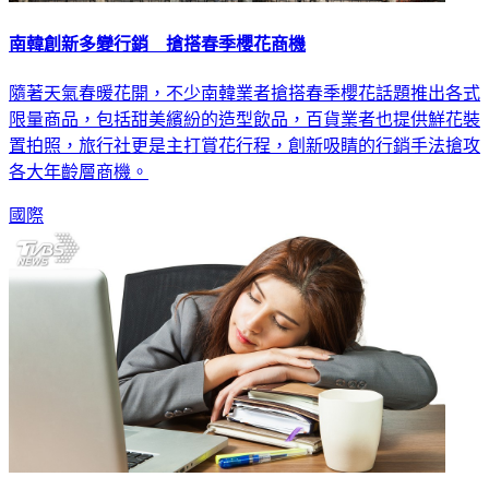
南韓創新多變行銷 搶搭春季櫻花商機
隨著天氣春暖花開，不少南韓業者搶搭春季櫻花話題推出各式
限量商品，包括甜美繽紛的造型飲品，百貨業者也提供鮮花裝
置拍照，旅行社更是主打賞花行程，創新吸睛的行銷手法搶攻
各大年齡層商機。
國際
日政府改革工作環境 吹響「午睡商機」