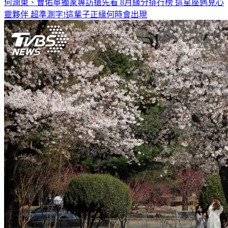
靈夥伴
超準測字!這輩子正緣何時會出現