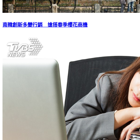
南韓創新多變行銷 搶搭春季櫻花商機