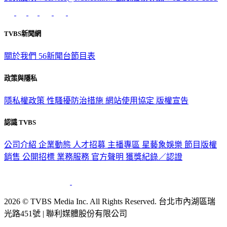
TVBS新聞網
關於我們
56新聞台節目表
政策與隱私
隱私權政策
性騷擾防治措施
網站使用協定
版權宣告
認識 TVBS
公司介紹
企業動態
人才招募
主播專區
星藝象娛樂
節目版權
銷售
公開招標
業務服務
官方聲明
獲獎紀錄／認證
2026 © TVBS Media Inc. All Rights Reserved. 台北市內湖區瑞
光路451號 | 聯利媒體股份有限公司