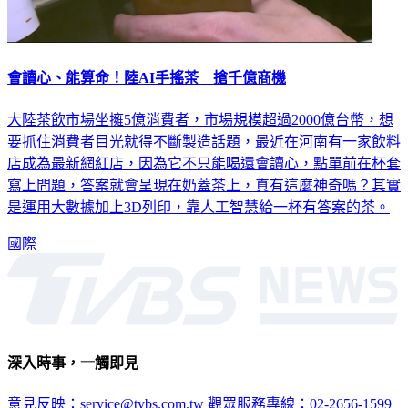
會讀心、能算命！陸AI手搖茶 搶千億商機
大陸茶飲市場坐擁5億消費者，市場規模超過2000億台幣，想
要抓住消費者目光就得不斷製造話題，最近在河南有一家飲料
店成為最新網紅店，因為它不只能喝還會讀心，點單前在杯套
寫上問題，答案就會呈現在奶蓋茶上，真有這麼神奇嗎？其實
是運用大數據加上3D列印，靠人工智慧給一杯有答案的茶。
國際
深入時事，一觸即見
意見反映：service@tvbs.com.tw
觀眾服務專線：02-2656-1599