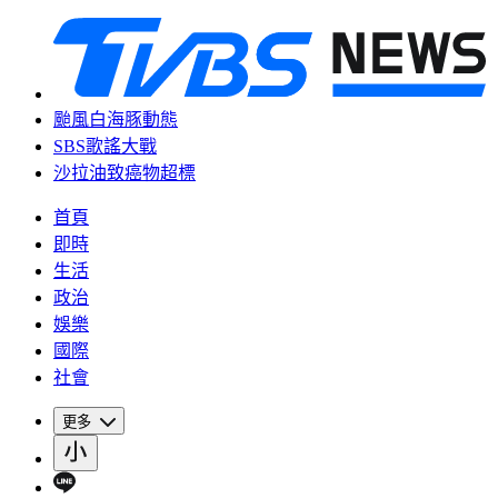
颱風白海豚動態
SBS歌謠大戰
沙拉油致癌物超標
首頁
即時
生活
政治
娛樂
國際
社會
更多