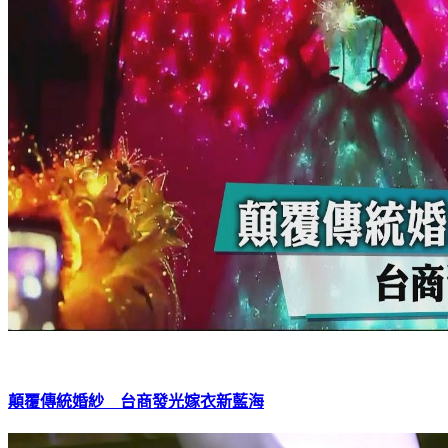
顛覆傳統婚紗 台商發光嫁衣新藍海