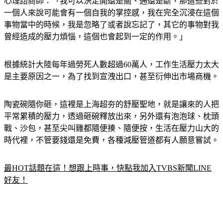
一個人來說可能會有一個自我的掌控感，我在完全沉浸在這個
事物當中的時候，我是忽略了或者說忘記了，其它的事物對我
曾經造成的壓力煩惱，這個也會起到一定的作用。」
根據統計大陸每年過勞死人數超過60萬人，工作生活壓力太大
是主要原因之一，為了找到宣洩出口，甚至衍伸出市場商機。
陶瓷碗隨你砸，這裡是上海超夯的舒壓聖地，就是讓來的人把
平常累積的壓力，透過砸碗釋放出來，另外還有泡泡球、枕頭
戰、沙包，甚至尖叫雞都隨便揍、隨便按，生活在壓力山大的
時代裡，不管要錢還是免費，各種減壓管道都有人願意嘗試。
最HOT話題在這！想跟上時事，快點我加入TVBS新聞LINE
好友！