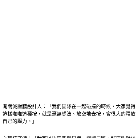
開關減壓牆設計人：「我們團隊在一起碰撞的時候，大家覺得
這樣啪啪這種按，就是毫無想法、放空地去按，會很大的釋放
自己的壓力。」
心理諮商師：「我可以決定開還是關、通還是斷，那這些對於