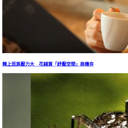
韓上班族壓力大 花錢買「紓壓空間」商機夯