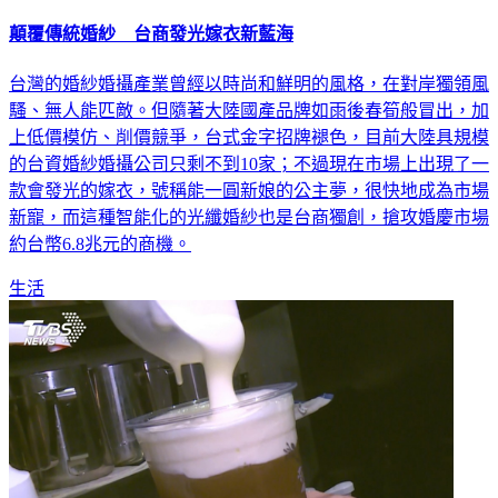
顛覆傳統婚紗 台商發光嫁衣新藍海
台灣的婚紗婚攝產業曾經以時尚和鮮明的風格，在對岸獨領風
騷、無人能匹敵。但隨著大陸國產品牌如雨後春筍般冒出，加
上低價模仿、削價競爭，台式金字招牌褪色，目前大陸具規模
的台資婚紗婚攝公司只剩不到10家；不過現在市場上出現了一
款會發光的嫁衣，號稱能一圓新娘的公主夢，很快地成為市場
新寵，而這種智能化的光纖婚紗也是台商獨創，搶攻婚慶市場
約台幣6.8兆元的商機。
生活