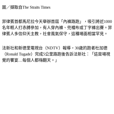
圖／擷取自The Straits Times
菲律賓首都馬尼拉今天舉辦首屆「內褲路跑」，吸引將近1000
名年輕人打赤膊參加，有人穿內褲、兜襠布或丁字褲出賽。菲
律賓人多信仰天主教，社會風氣保守，這種場面相當罕見。
法新社和新德里電視台（NDTV）報導，30歲的跑者杜加德
（Ronald Tugade）完成5公里路跑後告訴法新社：「這是場視
覺的饗宴…每個人都嗨翻天。」