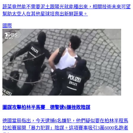
不用陽光、泥土 科學家在南極種出蔬菜
蔬菜竟然能不需要泥土跟陽光就能種出來，相關技術未來可望
幫助太空人在其他星球培育出新鮮蔬果。
國際
圖謀攻擊柏林半馬賽 德警逮6嫌挫敗陰謀
德國當局指出，今天逮捕6名嫌犯，他們疑似要在柏林半程馬