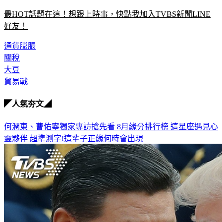
最HOT話題在這！想跟上時事，快點我加入TVBS新聞LINE
好友！
通貨膨脹
關稅
大豆
貿易戰
◤人氣夯文◢
何潤東、曹佑寧獨家專訪搶先看
8月緣分排行榜 這星座遇見心
靈夥伴
超準測字!這輩子正緣何時會出現