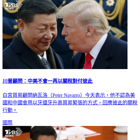
川普顧問：中美不會一再以關稅對付彼此
白宮貿易顧問納瓦洛（Peter Navarro）今天表示，他不認為美
國和中國會用以牙還牙升高貿易緊張的方式，回應彼此的關稅
行動。
國際