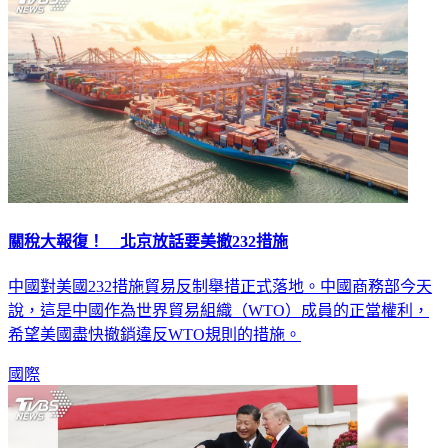
關稅大報復！ 北京放話要美撤232措施
中國對美國232措施貿易反制舉措正式落地。中國商務部今天
說，這是中國作為世界貿易組織（WTO）成員的正當權利，
希望美國盡快撤銷違反WTO規則的措施。
國際