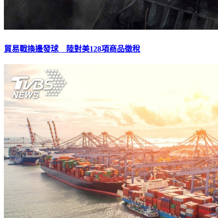
貿易戰換邊發球 陸對美128項商品徵稅