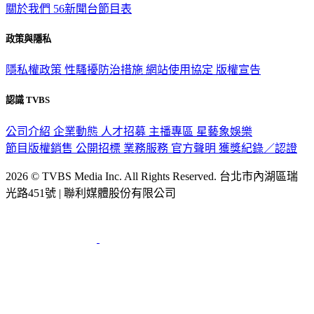
關於我們
56新聞台節目表
政策與隱私
隱私權政策
性騷擾防治措施
網站使用協定
版權宣告
認識 TVBS
公司介紹
企業動態
人才招募
主播專區
星藝象娛樂
節目版權銷售
公開招標
業務服務
官方聲明
獲獎紀錄／認證
2026 © TVBS Media Inc. All Rights Reserved. 台北市內湖區瑞
光路451號 | 聯利媒體股份有限公司