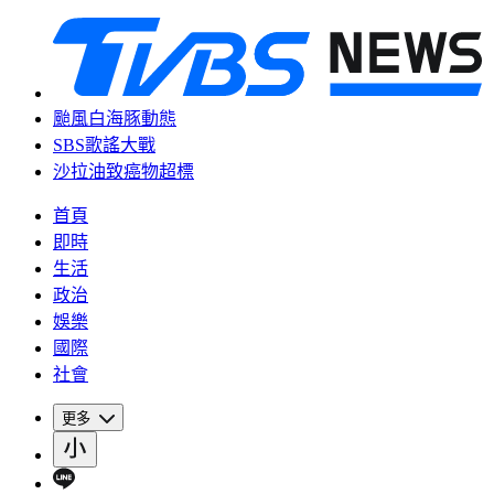
颱風白海豚動態
SBS歌謠大戰
沙拉油致癌物超標
首頁
即時
生活
政治
娛樂
國際
社會
更多