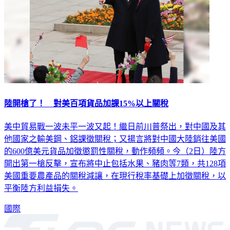
陸開槍了！ 對美百項貨品加課15%以上關稅
美中貿易戰一波未平一波又起！繼日前川普祭出，對中國及其
他國家之輸美鋼、鋁課徵關稅；又揚言將對中國大陸銷往美國
的600億美元貨品加徵懲罰性關稅，動作頻頻。今（2日）陸方
開出第一槍反擊，宣布將中止包括水果、豬肉等7類，共128項
美國重要農產品的關稅減讓，在現行稅率基礎上加徵關稅，以
平衡陸方利益損失。
國際