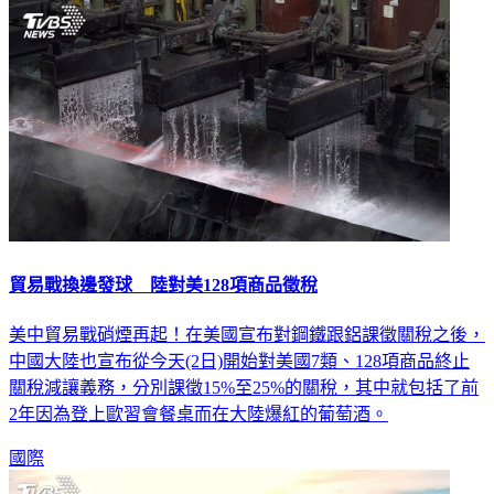
貿易戰換邊發球 陸對美128項商品徵稅
美中貿易戰硝煙再起！在美國宣布對鋼鐵跟鋁課徵關稅之後，
中國大陸也宣布從今天(2日)開始對美國7類、128項商品終止
關稅減讓義務，分別課徵15%至25%的關稅，其中就包括了前
2年因為登上歐習會餐桌而在大陸爆紅的葡萄酒。
國際