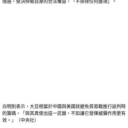
措施，堅決捍衛自身的合法權益，「不排除任何選項」。
白明則表示，大豆相當於中國與美國就避免貿易戰進行談判時
的籌碼，「與其真使出這一武器，不如讓它發揮威懾作用更有
效。」（中央社）