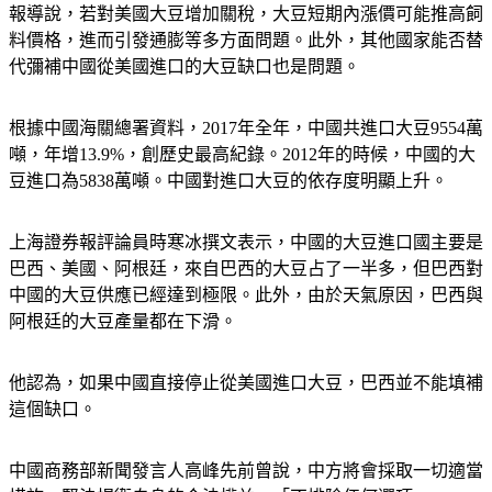
報導說，若對美國大豆增加關稅，大豆短期內漲價可能推高飼
料價格，進而引發通膨等多方面問題。此外，其他國家能否替
代彌補中國從美國進口的大豆缺口也是問題。
根據中國海關總署資料，2017年全年，中國共進口大豆9554萬
噸，年增13.9%，創歷史最高紀錄。2012年的時候，中國的大
豆進口為5838萬噸。中國對進口大豆的依存度明顯上升。
上海證券報評論員時寒冰撰文表示，中國的大豆進口國主要是
巴西、美國、阿根廷，來自巴西的大豆占了一半多，但巴西對
中國的大豆供應已經達到極限。此外，由於天氣原因，巴西與
阿根廷的大豆產量都在下滑。
他認為，如果中國直接停止從美國進口大豆，巴西並不能填補
這個缺口。
中國商務部新聞發言人高峰先前曾說，中方將會採取一切適當