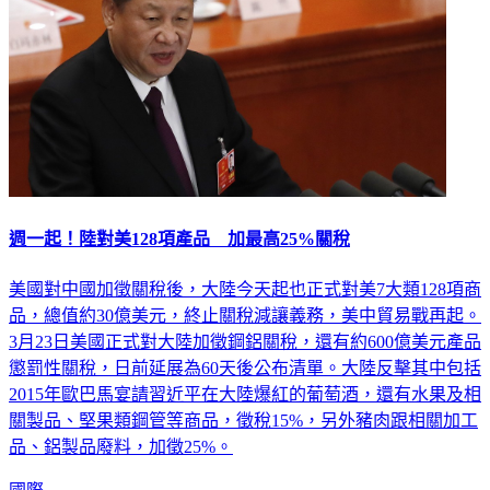
週一起！陸對美128項產品 加最高25%關稅
美國對中國加徵關稅後，大陸今天起也正式對美7大類128項商
品，總值約30億美元，終止關稅減讓義務，美中貿易戰再起。
3月23日美國正式對大陸加徵鋼鋁關稅，還有約600億美元產品
懲罰性關稅，日前延展為60天後公布清單。大陸反擊其中包括
2015年歐巴馬宴請習近平在大陸爆紅的葡萄酒，還有水果及相
關製品、堅果類鋼管等商品，徵稅15%，另外豬肉跟相關加工
品、鋁製品廢料，加徵25%。