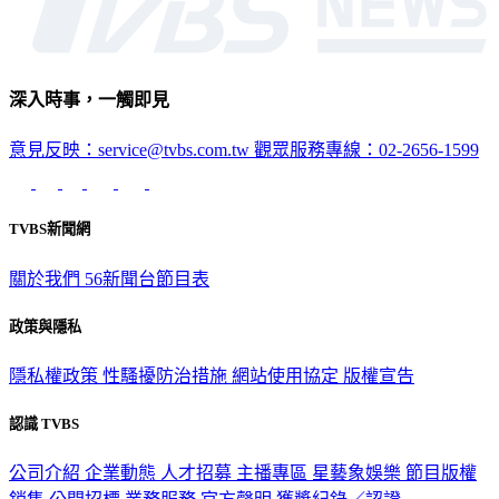
深入時事，一觸即見
意見反映：service@tvbs.com.tw
觀眾服務專線：02-2656-1599
TVBS新聞網
關於我們
56新聞台節目表
政策與隱私
隱私權政策
性騷擾防治措施
網站使用協定
版權宣告
認識 TVBS
公司介紹
企業動態
人才招募
主播專區
星藝象娛樂
節目版權