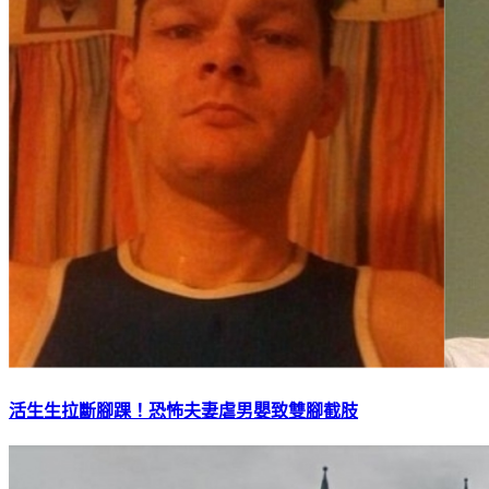
活生生拉斷腳踝！恐怖夫妻虐男嬰致雙腳截肢