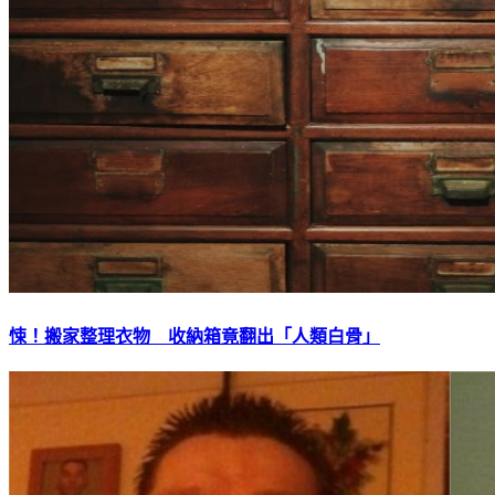
悚！搬家整理衣物 收納箱竟翻出「人類白骨」