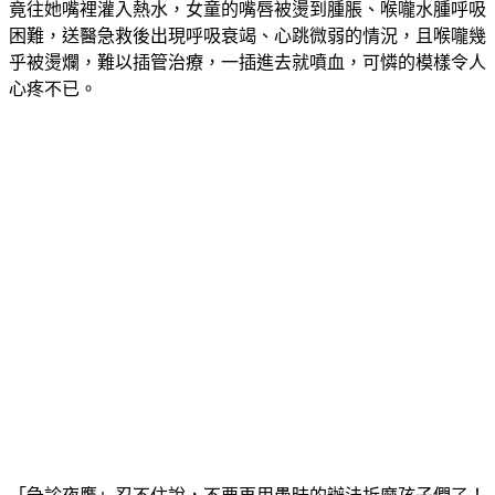
竟往她嘴裡灌入熱水，女童的嘴唇被燙到腫脹、喉嚨水腫呼吸
困難，送醫急救後出現呼吸衰竭、心跳微弱的情況，且喉嚨幾
乎被燙爛，難以插管治療，一插進去就噴血，可憐的模樣令人
心疼不已。