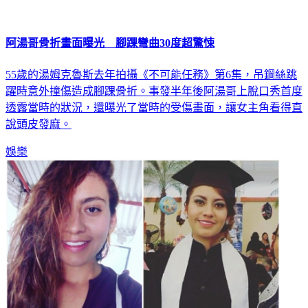
阿湯哥骨折畫面曝光 腳踝彎曲30度超驚悚
55歲的湯姆克魯斯去年拍攝《不可能任務》第6集，吊鋼絲跳
躍時意外撞傷造成腳踝骨折。事發半年後阿湯哥上脫口秀首度
透露當時的狀況，還曝光了當時的受傷畫面，讓女主角看得直
說頭皮發麻。
娛樂