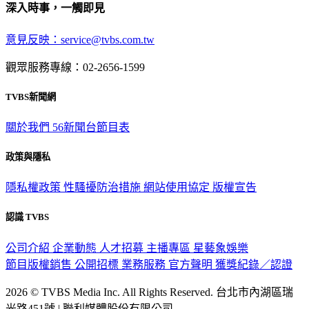
深入時事，一觸即見
意見反映：service@tvbs.com.tw
觀眾服務專線：02-2656-1599
TVBS新聞網
關於我們
56新聞台節目表
政策與隱私
隱私權政策
性騷擾防治措施
網站使用協定
版權宣告
認識 TVBS
公司介紹
企業動態
人才招募
主播專區
星藝象娛樂
節目版權銷售
公開招標
業務服務
官方聲明
獲獎紀錄／認證
2026 © TVBS Media Inc. All Rights Reserved. 台北市內湖區瑞
光路451號 | 聯利媒體股份有限公司