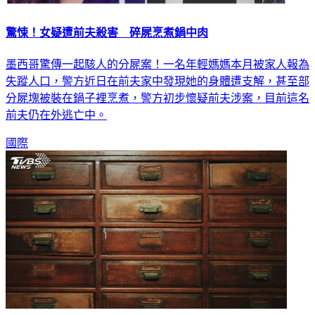
驚悚！女疑遭前夫殺害 碎屍烹煮鍋中肉
墨西哥驚傳一起駭人的分屍案！一名年輕媽媽本月被家人報為
失蹤人口，警方近日在前夫家中發現她的身體遭支解，甚至部
分屍塊被裝在鍋子裡烹煮，警方初步懷疑前夫涉案，目前這名
前夫仍在外逃亡中。
國際