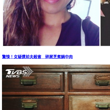
驚悚！女疑遭前夫殺害 碎屍烹煮鍋中肉