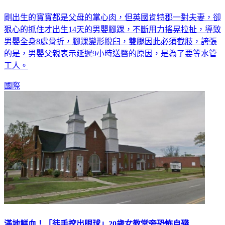
剛出生的寶寶都是父母的掌心肉，但英國肯特郡一對夫妻，卻
狠心的抓住才出生14天的男嬰腳踝，不斷用力搖晃拉扯，導致
男嬰全身8處骨折，腳踝變形脫臼，雙腿因此必須截肢，誇張
的是，男嬰父親表示延遲9小時送醫的原因，是為了要等水管
工人。
國際
滿地鮮血！「徒手挖出眼球」20歲女教堂旁恐怖自殘