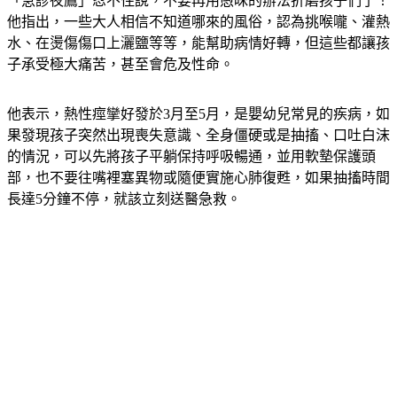
「急診夜鷹」忍不住說，不要再用愚昧的辦法折磨孩子們了！
他指出，一些大人相信不知道哪來的風俗，認為挑喉嚨、灌熱
水、在燙傷傷口上灑鹽等等，能幫助病情好轉，但這些都讓孩
子承受極大痛苦，甚至會危及性命。
他表示，熱性痙攣好發於3月至5月，是嬰幼兒常見的疾病，如
果發現孩子突然出現喪失意識、全身僵硬或是抽搐、口吐白沫
的情況，可以先將孩子平躺保持呼吸暢通，並用軟墊保護頭
部，也不要往嘴裡塞異物或隨便實施心肺復甦，如果抽搐時間
長達5分鐘不停，就該立刻送醫急救。