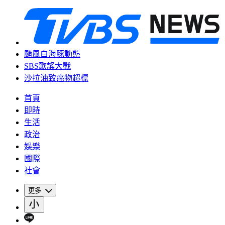
颱風白海豚動態
SBS歌謠大戰
沙拉油致癌物超標
首頁
即時
生活
政治
娛樂
國際
社會
更多