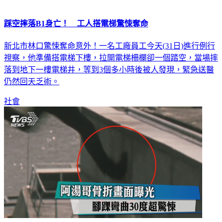
踩空摔落B1身亡！ 工人搭電梯驚悚奪命
新北市林口驚悚奪命意外！一名工廠員工今天(31日)進行例行
視察，他準備搭電梯下樓，拉開電梯柵欄卻一個踏空，當場摔
落到地下一樓電梯井，等到3個多小時後被人發現，緊急送醫
仍然回天乏術。
社會