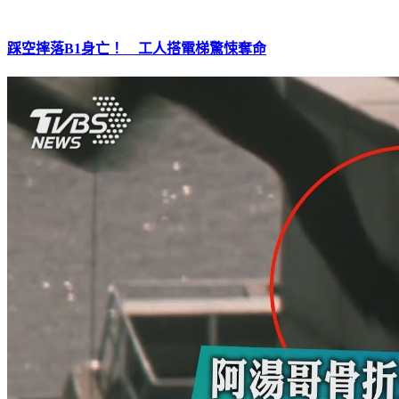
踩空摔落B1身亡！ 工人搭電梯驚悚奪命