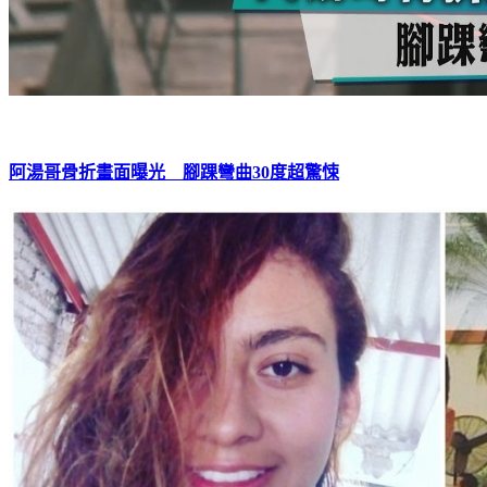
阿湯哥骨折畫面曝光 腳踝彎曲30度超驚悚