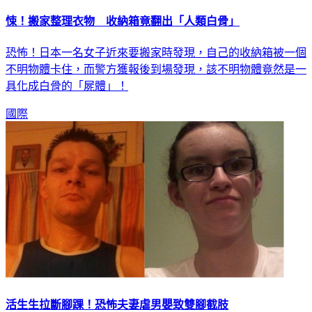
悚！搬家整理衣物 收納箱竟翻出「人類白骨」
恐怖！日本一名女子近來要搬家時發現，自己的收納箱被一個
不明物體卡住，而警方獲報後到場發現，該不明物體竟然是一
具化成白骨的「屍體」！
國際
活生生拉斷腳踝！恐怖夫妻虐男嬰致雙腳截肢