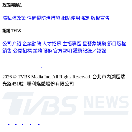
政策與隱私
隱私權政策
性騷擾防治措施
網站使用協定
版權宣告
認識 TVBS
公司介紹
企業動態
人才招募
主播專區
星藝象娛樂
節目版權
銷售
公開招標
業務服務
官方聲明
獲獎紀錄／認證
2026 © TVBS Media Inc. All Rights Reserved. 台北市內湖區瑞
光路451號 | 聯利媒體股份有限公司