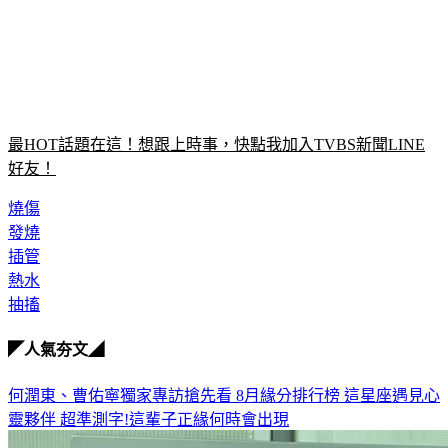
最HOT話題在這！想跟上時事，快點我加入TVBS新聞LINE
好友！
燒傷
發燒
插管
熱水
抽搐
◤人氣夯文◢
何潤東、曹佑寧獨家專訪搶先看
8月緣分排行榜 這星座遇見心
靈夥伴
超準測字!這輩子正緣何時會出現