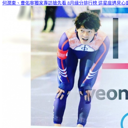
何潤東、曹佑寧獨家專訪搶先看
8月緣分排行榜 這星座遇見心