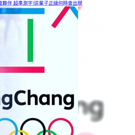
靈夥伴
超準測字!這輩子正緣何時會出現