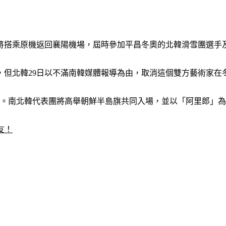
馬將搭乘原機返回襄陽機場，屆時參加平昌冬奧的北韓滑雪團選手
行，但北韓29日以不滿南韓媒體報導為由，取消這個雙方藝術家
舉行。南北韓代表團將高舉朝鮮半島旗共同入場，並以「阿里郎」
友！