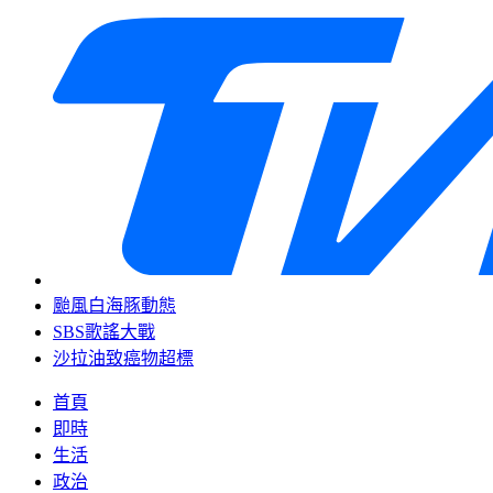
颱風白海豚動態
SBS歌謠大戰
沙拉油致癌物超標
首頁
即時
生活
政治