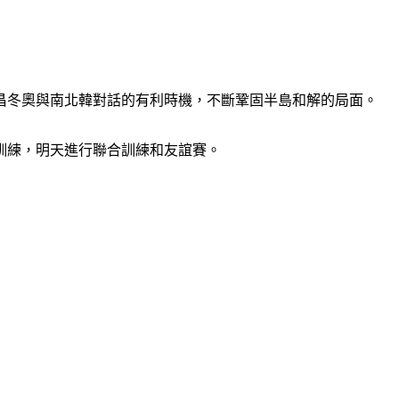
昌冬奧與南北韓對話的有利時機，不斷鞏固半島和解的局面。
訓練，明天進行聯合訓練和友誼賽。