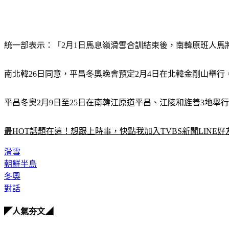
統一部表示：「2月1日馬息嶺滑雪合訓結束後，南韓原班人
南北韓26日同意，平昌冬奧晚會預定2月4日在北韓金剛山舉
平昌冬奧2月9日至25日在南韓江原道平昌、江陵和旌善3地
最HOT話題在這！想跟上時事，快點我加入TVBS新聞LINE好
滑雪
朝鮮半島
冬奧
對話
◤人氣夯文◢