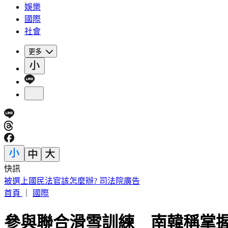
娛樂
國際
社會
更多
快訊
連戰二媳婦罕動怒！重砲轟財政部：太不負責任
首頁
｜
國際
參與聯合滑雪訓練 南韓稱掌