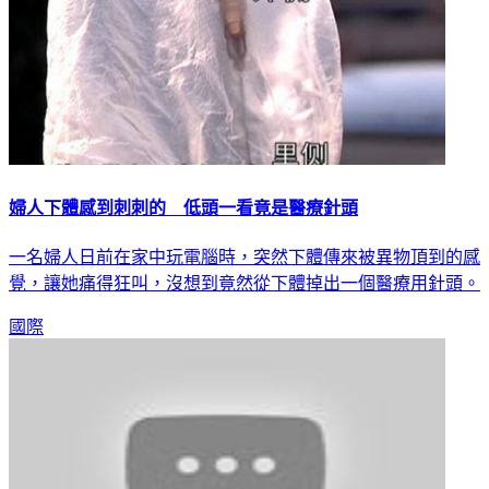
婦人下體感到刺刺的 低頭一看竟是醫療針頭
一名婦人日前在家中玩電腦時，突然下體傳來被異物頂到的感
覺，讓她痛得狂叫，沒想到竟然從下體掉出一個醫療用針頭。
國際