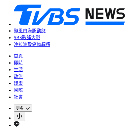
颱風白海豚動態
SBS歌謠大戰
沙拉油致癌物超標
首頁
即時
生活
政治
娛樂
國際
社會
更多