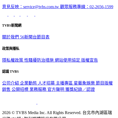
深入時事，一觸即見
意見反映：service@tvbs.com.tw
觀眾服務專線：02-2656-1599
TVBS新聞網
關於我們
56新聞台節目表
政策與隱私
隱私權政策
性騷擾防治措施
網站使用協定
版權宣告
認識 TVBS
公司介紹
企業動態
人才招募
主播專區
星藝象娛樂
節目版權
銷售
公開招標
業務服務
官方聲明
獲獎紀錄／認證