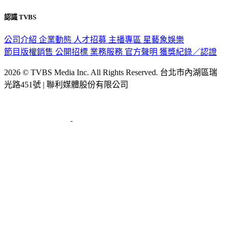
隱私權政策
性騷擾防治措施
網站使用協定
版權宣告
認識 TVBS
公司介紹
企業動態
人才招募
主播專區
星藝象娛樂
節目版權銷售
公開招標
業務服務
官方聲明
獲獎紀錄／認證
2026 © TVBS Media Inc. All Rights Reserved. 台北市內湖區瑞
光路451號 | 聯利媒體股份有限公司