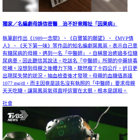
獨家／名編劇母誤信密醫 治不好竟瞎扯「因果病」
執筆創作出《1989一念間》、《白鷺鷥的願望》、《MVP情
人》、《天下第一味》等作品的知名編劇葉鳳英，表示自己患
有糖尿病的母親，遇到一名「中醫師」，自稱曾治癒過多位糖
尿病患，因此聽信其說法，吃該名「中醫師」所開的中藥排毒
吃補。沒想到母親之後體力下降，驟然瘦了十四公斤，近日更
出現尿失禁的狀況，抽血檢查後才發現，母親的血糖值高達
1077 mg/dl，而主因竟是該名沒有執照的「中醫師」要求母親
天天吃糖，讓葉鳳英氣得直呼這實在太狠，根本是謀殺。
社會