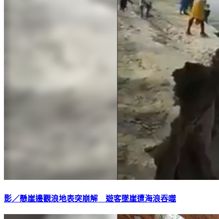
影／懸崖邊觀浪地表突崩解 遊客墜崖遭海浪吞噬