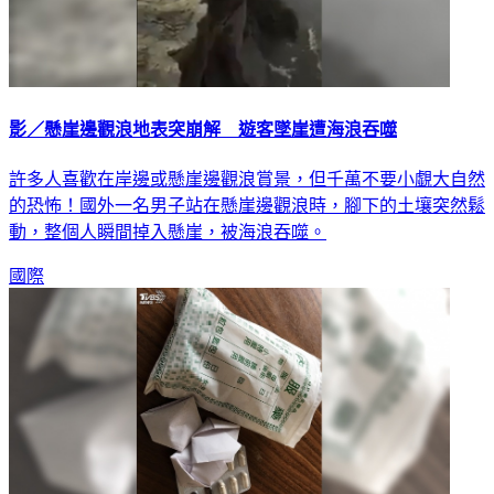
影／懸崖邊觀浪地表突崩解 遊客墜崖遭海浪吞噬
許多人喜歡在岸邊或懸崖邊觀浪賞景，但千萬不要小覷大自然
的恐怖！國外一名男子站在懸崖邊觀浪時，腳下的土壤突然鬆
動，整個人瞬間掉入懸崖，被海浪吞噬。
國際