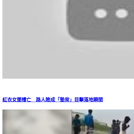
紅衣女墜樓亡 路人險成「墊背」目擊落地瞬間