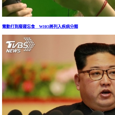
電動打到廢寢忘食 WHO將列入疾病分類