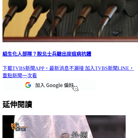
組生化人部隊？脫北士兵驗出炭疽病抗體
下載TVBS新聞APP，最新消息不漏接
加入TVBS新聞LINE，
重點新聞一次看
延伸閱讀