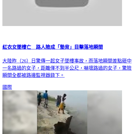
紅衣女墜樓亡 路人險成「墊背」目擊落地瞬間
大陸昨（26）日驚傳一起女子墜樓事故，而落地瞬間差點砸中
一名路過的女子，距離僅不到半公尺，嚇壞路過的女子，驚險
瞬間全都被路邊監視器錄下。
國際