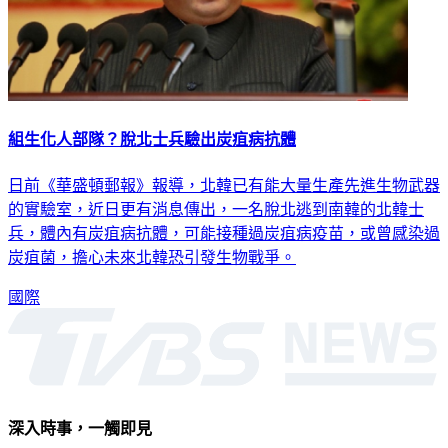
組生化人部隊？脫北士兵驗出炭疽病抗體
日前《華盛頓郵報》報導，北韓已有能大量生產先進生物武器
的實驗室，近日更有消息傳出，一名脫北逃到南韓的北韓士
兵，體內有炭疽病抗體，可能接種過炭疽病疫苗，或曾感染過
炭疽菌，擔心未來北韓恐引發生物戰爭。
國際