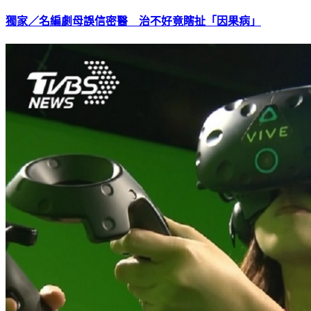
獨家／名編劇母誤信密醫 治不好竟瞎扯「因果病」