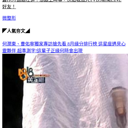
最HOT話題在這！想跟上時事，快點我加入TVBS新聞LINE
好友！
微整形
◤人氣夯文◢
何潤東、曹佑寧獨家專訪搶先看
8月緣分排行榜 這星座遇見心
靈夥伴
超準測字!這輩子正緣何時會出現