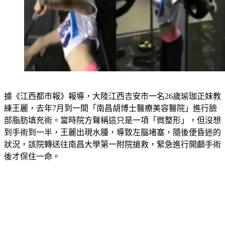
據《江西都市報》報導，大陸江西吉安市一名26歲瑜珈正妹教
練王麗，去年7月到一間「南昌胡博士醫療美容醫院」進行臉
部脂肪填充術。當時院方聲稱這只是一項「微整形」，但沒想
到手術到一半，王麗出現水腫，導致左腦堵塞，隨後便昏迷的
狀況，該院轉送往南昌大學第一附院搶救，緊急進行開顱手術
後才保住一命。