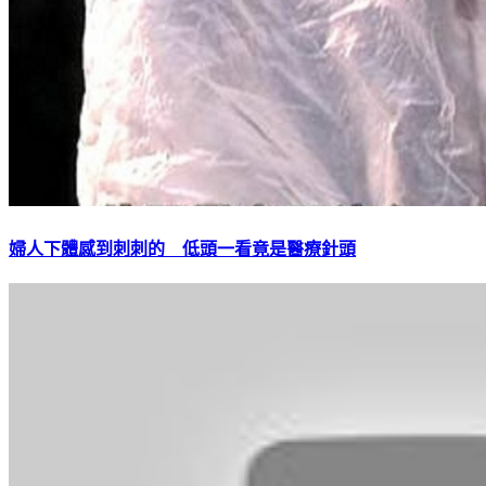
婦人下體感到刺刺的 低頭一看竟是醫療針頭