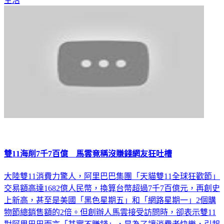
生活
雙11海削7千7百億 馬雲竟稱沒賺錢網友狂吐槽
大陸雙11消費力驚人，阿里巴巴集團「天貓雙11全球狂歡節」
交易額高達1682億人民幣，換算台幣超過7千7百億元，再創史
上新高，甚至是美國「黑色星期五」和「網路星期一」2個購
物節總銷售額的2倍。但創辦人馬雲接受訪問時，卻表示雙11