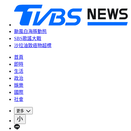
颱風白海豚動態
SBS歌謠大戰
沙拉油致癌物超標
首頁
即時
生活
政治
娛樂
國際
社會
更多