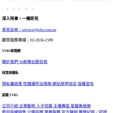
深入時事，一觸即見
意見反映：service@tvbs.com.tw
觀眾服務專線：02-2656-1599
TVBS新聞網
關於我們
56新聞台節目表
政策與隱私
隱私權政策
性騷擾防治措施
網站使用協定
版權宣告
認識 TVBS
公司介紹
企業動態
人才招募
主播專區
星藝象娛樂
節目版權銷售
公開招標
業務服務
官方聲明
獲獎紀錄／認證