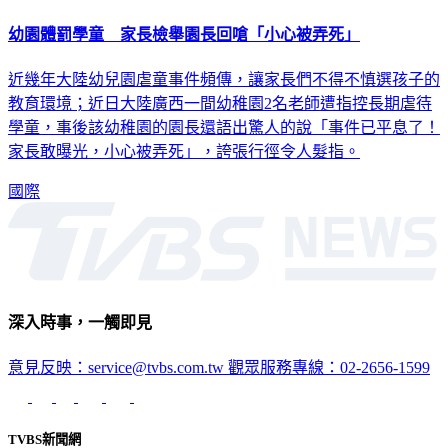
幼園體罰學童 家長檢舉園長回嗆「小心被弄死」
近幾年大陸幼兒園虐童事件頻傳，讓家長們不得不慎選孩子的
教育環境；近日大陸廣西一間幼稚園2名老師遭指控長期虐待
學童，事後該幼稚園的園長還語出驚人的說「事件已平息了！
家長敢曝光，小心被弄死」，誇張行徑令人髮指。
國際
深入時事，一觸即見
意見反映：service@tvbs.com.tw
觀眾服務專線：02-2656-1599
TVBS新聞網