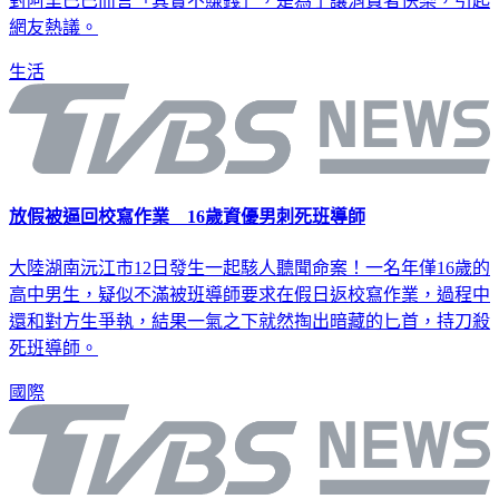
對阿里巴巴而言「其實不賺錢」，是為了讓消費者快樂，引起
網友熱議。
生活
放假被逼回校寫作業 16歲資優男刺死班導師
大陸湖南沅江市12日發生一起駭人聽聞命案！一名年僅16歲的
高中男生，疑似不滿被班導師要求在假日返校寫作業，過程中
還和對方生爭執，結果一氣之下就然掏出暗藏的匕首，持刀殺
死班導師。
國際