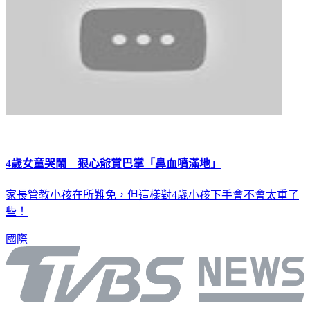
4歲女童哭鬧 狠心爺賞巴掌「鼻血噴滿地」
家長管教小孩在所難免，但這樣對4歲小孩下手會不會太重了
些！
國際