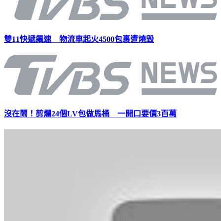
雙11快遞飆速 物流車起火4500包裹遭燒毀
沒在鬧！剪爛24個LV包做馬桶 一開口要價3百萬