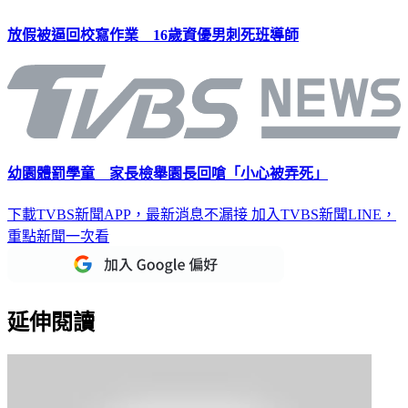
放假被逼回校寫作業 16歲資優男刺死班導師
幼園體罰學童 家長檢舉園長回嗆「小心被弄死」
下載TVBS新聞APP，最新消息不漏接
加入TVBS新聞LINE，
重點新聞一次看
延伸閱讀