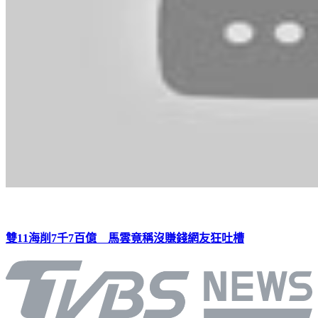
雙11海削7千7百億 馬雲竟稱沒賺錢網友狂吐槽