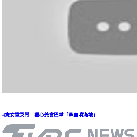
4歲女童哭鬧 狠心爺賞巴掌「鼻血噴滿地」