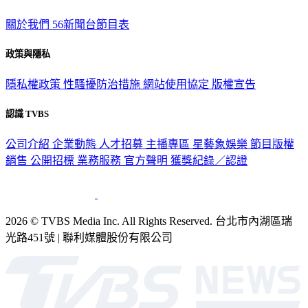
關於我們
56新聞台節目表
政策與隱私
隱私權政策
性騷擾防治措施
網站使用協定
版權宣告
認識 TVBS
公司介紹
企業動態
人才招募
主播專區
星藝象娛樂
節目版權
銷售
公開招標
業務服務
官方聲明
獲獎紀錄／認證
2026 © TVBS Media Inc. All Rights Reserved. 台北市內湖區瑞
光路451號 | 聯利媒體股份有限公司