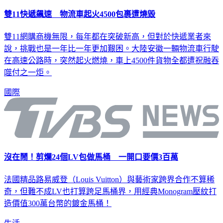
雙11快遞飆速 物流車起火4500包裹遭燒毀
雙11網購商機無限，每年都在突破新高，但對於快遞業者來
說，挑戰也是一年比一年更加艱困。大陸安徽一輛物流車行駛
在高速公路時，突然起火燃燒，車上4500件貨物全都遭祝融吞
噬付之一炬。
國際
沒在鬧！剪爛24個LV包做馬桶 一開口要價3百萬
法國精品路易威登（Louis Vuitton）與藝術家跨界合作不算稀
奇，但難不成LV也打算跨足馬桶界，用經典Monogram壓紋打
造價值300萬台幣的鍍金馬桶！