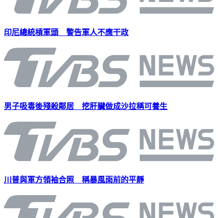
印尼總統槓軍頭 警告軍人不應干政
男子吸毒後殘殺鄰居 挖肝臟做成沙拉稱可養生
川普與軍方領袖合照 稱暴風雨前的平靜