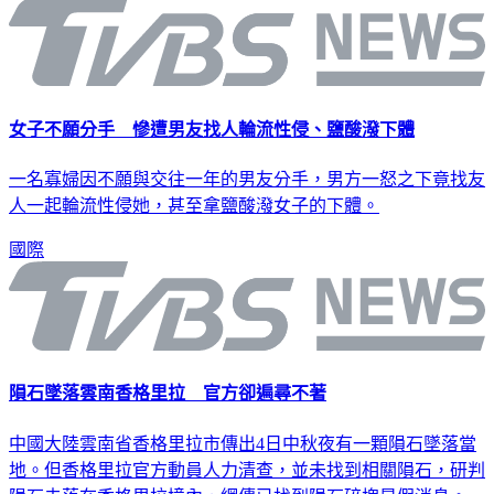
國際
女子不願分手 慘遭男友找人輪流性侵、鹽酸潑下體
一名寡婦因不願與交往一年的男友分手，男方一怒之下竟找友
人一起輪流性侵她，甚至拿鹽酸潑女子的下體。
國際
隕石墜落雲南香格里拉 官方卻遍尋不著
中國大陸雲南省香格里拉市傳出4日中秋夜有一顆隕石墜落當