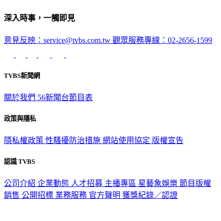
深入時事，一觸即見
意見反映：service@tvbs.com.tw
觀眾服務專線：02-2656-1599
TVBS新聞網
關於我們
56新聞台節目表
政策與隱私
隱私權政策
性騷擾防治措施
網站使用協定
版權宣告
認識 TVBS
公司介紹
企業動態
人才招募
主播專區
星藝象娛樂
節目版權
銷售
公開招標
業務服務
官方聲明
獲獎紀錄／認證