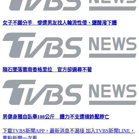
女子不願分手 慘遭男友找人輪流性侵、鹽酸潑下體
隕石墜落雲南香格里拉 官方卻遍尋不著
男健身獨自臥舉108公斤 體力不支遭槓鈴壓脖亡
下載TVBS新聞APP，最新消息不漏接
加入TVBS新聞LINE，