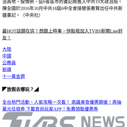
北京、天津、上海、重慶、廣東以及新疆向來是中國大陸的政
治高地，按慣例，這6省區市的書記將進入中共19大政治局。
陳全國於2016年10月中共18屆6中全會接替張春賢出任中共新
疆書記。（中央社）
最HOT話題在這！想跟上時事，快點我加入TVBS新聞Line好
友！
大陸
中國
公務員
新疆
十一黃金週
◤放假去哪玩？◢
全台熱門活動、人氣攻略一次看！
高雄美食優惠開搶！再抽
萬元住宿券
下載食尚玩家APP！免費領取優惠券