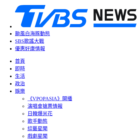
颱風白海豚動態
SBS歌謠大戰
優惠好康情報
首頁
即時
生活
政治
娛樂
《VPOPASIA》開播
演唱會搶票情報
日韓爆米花
歌手動態
綜藝星聞
戲劇星聞