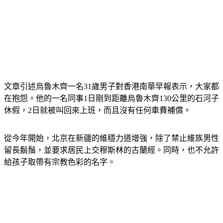
文章引述烏魯木齊一名31歲男子對香港南華早報表示，大家都
在抱怨。他的一名同事1日剛到距離烏魯木齊130公里的石河子
休假，2日就被叫回來上班，而且沒有任何車費補償。
從今年開始，北京在新疆的維穩力道增強，除了禁止維族男性
留長鬍鬚，並要求居民上交穆斯林的古蘭經。同時，也不允許
給孩子取帶有宗教色彩的名字。