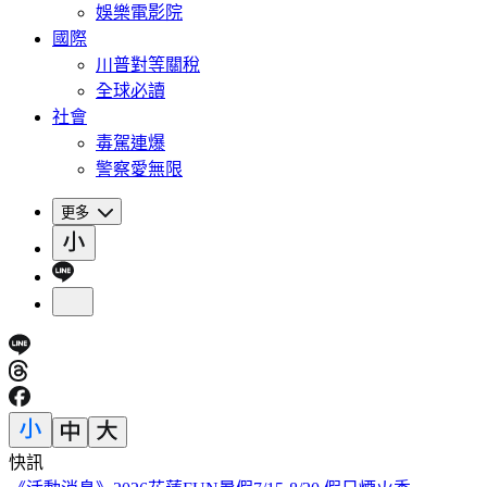
娛樂電影院
國際
川普對等關稅
全球必讀
社會
毒駕連爆
警察愛無限
更多
快訊