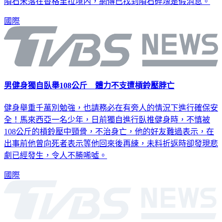
地。但香格里拉官方動員人力清查，並未找到相關隕石，研判
隕石未落在香格里拉境內，網傳已找到隕石碎塊是假消息。
國際
男健身獨自臥舉108公斤 體力不支遭槓鈴壓脖亡
健身舉重千萬別勉強，也請務必在有旁人的情況下進行確保安
全！馬來西亞一名少年，日前獨自進行臥推健身時，不慎被
108公斤的槓鈴壓中頸骨，不治身亡，他的好友難過表示，在
出事前他曾向死者表示等他回來後再練，未料折返時卻發現悲
劇已經發生，令人不勝唏噓。
國際