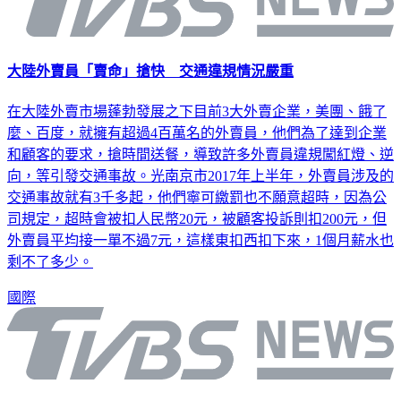
大陸外賣員「賣命」搶快 交通違規情況嚴重
在大陸外賣市場蓬勃發展之下目前3大外賣企業，美團、餓了
麼、百度，就擁有超過4百萬名的外賣員，他們為了達到企業
和顧客的要求，搶時間送餐，導致許多外賣員違規闖紅燈、逆
向，等引發交通事故。光南京市2017年上半年，外賣員涉及的
交通事故就有3千多起，他們寧可繳罰也不願意超時，因為公
司規定，超時會被扣人民幣20元，被顧客投訴則扣200元，但
外賣員平均接一單不過7元，這樣東扣西扣下來，1個月薪水也
剩不了多少。
國際