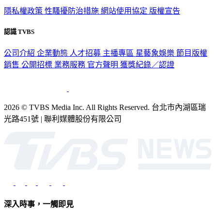
隱私權政策
性騷擾防治措施
網站使用協定
版權宣告
認識 TVBS
公司介紹
企業動態
人才招募
主播專區
星藝象娛樂
節目版權
銷售
公開招標
業務服務
官方聲明
獲獎紀錄／認證
2026 © TVBS Media Inc. All Rights Reserved. 台北市內湖區瑞
光路451號 | 聯利媒體股份有限公司
深入時事，一觸即見