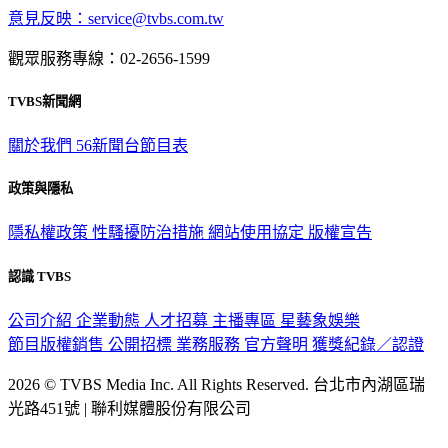
意見反映：service@tvbs.com.tw
觀眾服務專線：02-2656-1599
TVBS新聞網
關於我們
56新聞台節目表
政策與隱私
隱私權政策
性騷擾防治措施
網站使用協定
版權宣告
認識 TVBS
公司介紹
企業動態
人才招募
主播專區
星藝象娛樂
節目版權銷售
公開招標
業務服務
官方聲明
獲獎紀錄／認證
2026 © TVBS Media Inc. All Rights Reserved. 台北市內湖區瑞
光路451號 | 聯利媒體股份有限公司