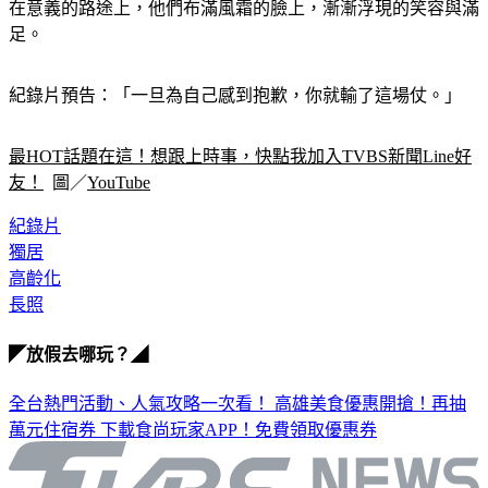
在意義的路途上，他們布滿風霜的臉上，漸漸浮現的笑容與滿
足。
紀錄片預告：「一旦為自己感到抱歉，你就輸了這場仗。」
最HOT話題在這！想跟上時事，快點我加入TVBS新聞Line好
友！
  圖／
YouTube
紀錄片
獨居
高齡化
長照
◤放假去哪玩？◢
全台熱門活動、人氣攻略一次看！
高雄美食優惠開搶！再抽
萬元住宿券
下載食尚玩家APP！免費領取優惠券