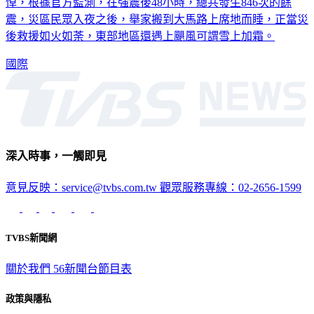
悼，根據官方監測，在強震後48小時，總共發生846次的餘
震，災區民眾入夜之後，舉家搬到大馬路上席地而睡，正當災
後救援如火如荼，東部地區還遇上颶風可謂雪上加霜。
國際
深入時事，一觸即見
意見反映：service@tvbs.com.tw
觀眾服務專線：02-2656-1599
TVBS新聞網
關於我們
56新聞台節目表
政策與隱私