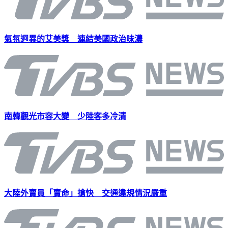
氣氛迥異的艾美獎 連結美國政治味濃
南韓觀光市容大變 少陸客多冷清
大陸外賣員「賣命」搶快 交通違規情況嚴重