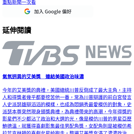
重點新聞一次看
延伸閱讀
氣氛迥異的艾美獎 連結美國政治味濃
今年的艾美獎的典禮，美國總統川普反倒成了最大主角，主持
人和得獎者幾乎都要挖苦他一番，常為川普辯護的前白宮發言
人史派瑟雄辯滔滔的模樣，也成為悶鍋秀最愛模仿的對象，史
派瑟本尊突然現身頒獎典禮，為典禮帶來的高潮，今年得獎的
影星們不少都沾了政治和大選的光，像是模仿川普的男星亞歷
鮑德溫，就獲得喜劇影集最佳男配角獎，女配角則是被模仿希
拉蕊克林頓的喜劇女星給抱走，整場艾美獎充滿了濃濃政治