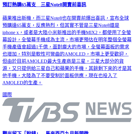
預訂熱購65萬支 三星Note8開賣前喜訊
蘋果推出新機，而三星Note8也在開賣前爆出喜訊，宣布全球
預購達65萬支，反應熱烈，但其實不管是三星Note8還是
iphone x，或者是大陸小米新推出的手機MIX2，都使用了全螢
幕設計，全螢幕手機成為主流，市場更預估在明年整個全螢幕
手機產值會超過1千億，面對龐大的市場，全螢幕面板的需求
也增加，特別是軟性可彎曲的AMOLED，市場上更受歡迎，
但由於目前AMOLED最大生產商是三星，三星大部分的貨
源，又只提供給三星自己和蘋果的手機，其餘剩下來的才是其
他手機，大陸為了不要受制於面板供應，現在也投入了
AMOLED的生產。
國際
觀光留下「稅錢」 馬來西亞九月新開徵