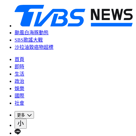
颱風白海豚動態
SBS歌謠大戰
沙拉油致癌物超標
首頁
即時
生活
政治
娛樂
國際
社會
更多