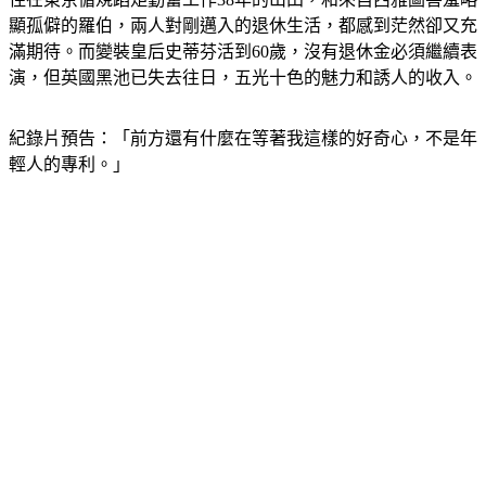
顯孤僻的羅伯，兩人對剛邁入的退休生活，都感到茫然卻又充
滿期待。而變裝皇后史蒂芬活到60歲，沒有退休金必須繼續表
演，但英國黑池已失去往日，五光十色的魅力和誘人的收入。
紀錄片預告：「前方還有什麼在等著我這樣的好奇心，不是年
輕人的專利。」