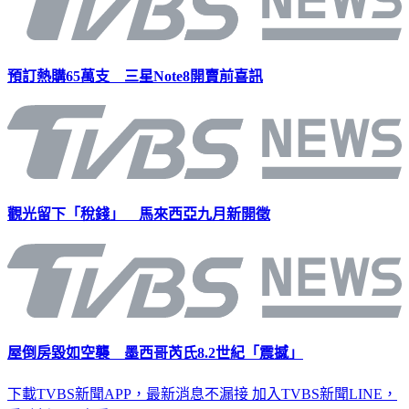
預訂熱購65萬支 三星Note8開賣前喜訊
觀光留下「稅錢」 馬來西亞九月新開徵
屋倒房毀如空襲 墨西哥芮氏8.2世紀「震撼」
下載TVBS新聞APP，最新消息不漏接
加入TVBS新聞LINE，