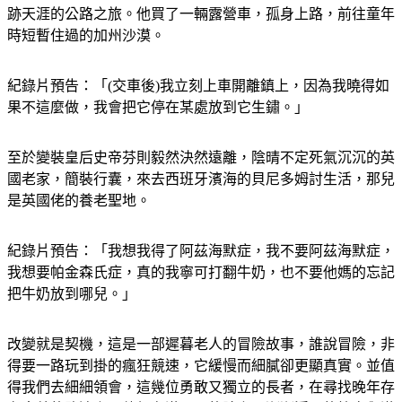
跡天涯的公路之旅。他買了一輛露營車，孤身上路，前往童年
時短暫住過的加州沙漠。
紀錄片預告：「(交車後)我立刻上車開離鎮上，因為我曉得如
果不這麼做，我會把它停在某處放到它生鏽。」
至於變裝皇后史帝芬則毅然決然遠離，陰晴不定死氣沉沉的英
國老家，簡裝行囊，來去西班牙濱海的貝尼多姆討生活，那兒
是英國佬的養老聖地。
紀錄片預告：「我想我得了阿茲海默症，我不要阿茲海默症，
我想要帕金森氏症，真的我寧可打翻牛奶，也不要他媽的忘記
把牛奶放到哪兒。」
改變就是契機，這是一部遲暮老人的冒險故事，誰說冒險，非
得要一路玩到掛的瘋狂競速，它緩慢而細膩卻更顯真實。並值
得我們去細細領會，這幾位勇敢又獨立的長者，在尋找晚年存