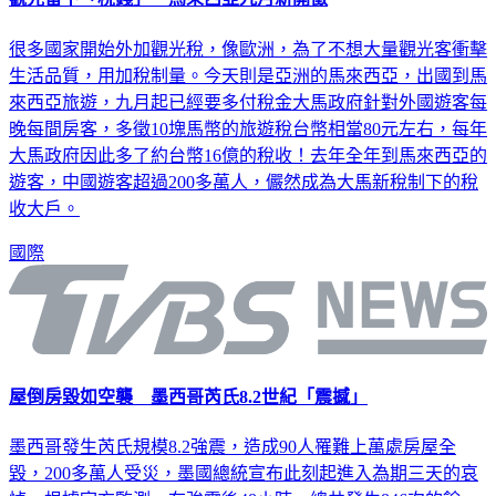
很多國家開始外加觀光稅，像歐洲，為了不想大量觀光客衝擊
生活品質，用加稅制量。今天則是亞洲的馬來西亞，出國到馬
來西亞旅遊，九月起已經要多付稅金大馬政府針對外國遊客每
晚每間房客，多徵10塊馬幣的旅遊稅台幣相當80元左右，每年
大馬政府因此多了約台幣16億的稅收！去年全年到馬來西亞的
遊客，中國遊客超過200多萬人，儼然成為大馬新稅制下的稅
收大戶。
國際
屋倒房毀如空襲 墨西哥芮氏8.2世紀「震撼」
墨西哥發生芮氏規模8.2強震，造成90人罹難上萬處房屋全
毀，200多萬人受災，墨國總統宣布此刻起進入為期三天的哀