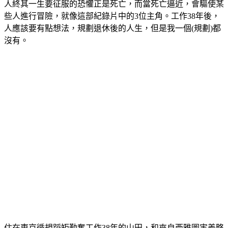
人終其一生要征服的恐懼正是死亡，而當死亡逼近，會驅使某
些人進行冒險，就像這部紀錄片中的3位主角。工作38年後，
人應該要有點想法，規劃退休後的人生，但是我一個(規劃)都
沒有。
住在東京循規蹈矩勤奮工作38年的山田，和來自西雅圖害羞略